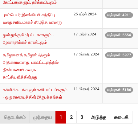
கோட்பாடுகளும், தர்க்கவியலும்
25 ஏப்ரல் 2024
புலம்பெயர் இலக்கியச் சந்திப்பு
படிப்புகள்: 4911
வலதுசாரியமாகச் சீரழிந்த வரலாறு
17 மார்ச் 2024
ஒன்றுக்கு மேற்பட்ட காதலும் -
படிப்புகள்: 5554
ஆணாதிக்கச் சுரண்டலும்
17 பிப்ரவரி 2024
தமிழனைத் தமிழன் ஆளும்
படிப்புகள்: 5977
அதிகாரமானது, மாவிட்டபுரத்தில்
தீண்டாமைச் சுவராக
காட்சியளிக்கின்றது
11 பிப்ரவரி 2024
கல்விக்கூடங்களும் களியாட்டங்களும்
படிப்புகள்: 5186
- ஒரு நாணயத்தின் இருபக்கங்கள்
தொடக்கம்
முந்தைய
1
2
3
அடுத்த
கடைசி