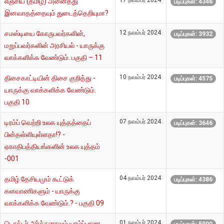
17 நவம்பர் 2024
எஞ்சிய (தமிழ்) அனைத்து
படிப்புகள்: 4346
இனவாதத்தையும் துடைத்தெறியுமா?
12 நவம்பர் 2024
சமஸ்டியை கோருபவர்களின்,
படிப்புகள்: 3932
மறுப்பவர்களின் அரசியல் - யாருக்கு
வாக்களிக்க வேண்டும். பகுதி – 11
10 நவம்பர் 2024
திசைகாட்டியின் திசை குறித்து -
படிப்புகள்: 4575
யாருக்கு வாக்களிக்க வேண்டும்.
பகுதி 10
07 நவம்பர் 2024
டிரம்ப் வெற்றி உலக யுத்தத்தைப்
படிப்புகள்: 3646
பின்தள்ளியுள்ளதா!? -
ஏகாதிபத்தியங்களின் உலக யுத்தம்
-001
04 நவம்பர் 2024
தமிழ் தேசியமும் கூட்டுக்
படிப்புகள்: 4386
களவாணிகளும் - யாருக்கு
வாக்களிக்க வேண்டும்.? - பகுதி 09
01 நவம்பர் 2024
டொக்டர் அர்ச்சுனாவும் யாழ்ப்பாண