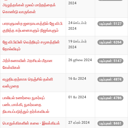
2024
அழுத்தங்கள் மூலம் மாற்றத்தைக்
கொண்டு வாருங்கள்
24 செப்டம்பர்
பாராளுமன்ற ஜனநாயகத்தில் ஜே.வி.பி.
படிப்புகள்: 5127
2024
குறித்த கற்பனைகளும் நிஜங்களும்
19 செப்டம்பர்
ஜே.வி.பியின் வெற்றியும் சமூகத்தின்
படிப்புகள்: 6264
2024
தோல்வியும்
26 ஜூலை 2024
அர்ச்சுனாவின் அரசியல் மீதான
படிப்புகள்: 5147
கேள்விகள்
16 மே 2024
எழுதியதற்காக நெஞ்சில் தள்ளி
படிப்புகள்: 4874
வன்முறை
01 மே 2024
பாலியல் உணர்வை நுகர்வுப்
படிப்புகள்: 4786
பண்டமாக்கி, நுகர்வதை
நியாயப்படுத்தும் தர்க்கவியல்
27 ஏப்ரல் 2024
பொறுக்கிகளின் கலை - இலக்கியக்
படிப்புகள்: 8461