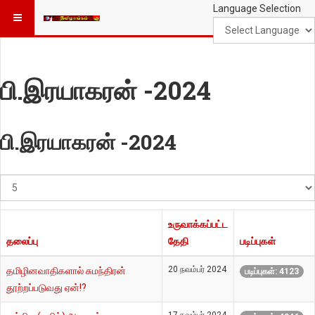
Language Selection
பி.இரயாகரன் -2024
பி.இரயாகரன் -2024
#
காட்டுக
உருவாக்கப்பட்ட
தலைப்பு
தேதி
படிப்புகள்
20 நவம்பர் 2024
தமிழினவாதிகளால் சுமந்திரன்
படிப்புகள்: 4123
தூற்றப்படுவது ஏன்!?