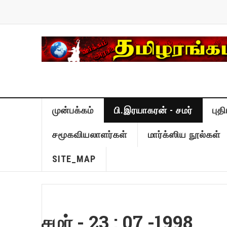
முன்பக்கம்
பி.இரயாகரன் - சமர்
புத
சமூகவியலாளர்கள்
மார்க்ஸிய நூல்கள்
SITE_MAP
சமர் - 23 : 07 -1998