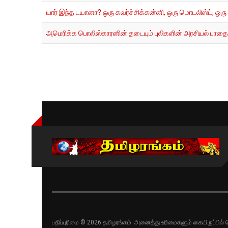
யார் இந்த டயானா? ஒரு கவர்ச்சிக்கன்னி, ஒரு மொடலிஸ்ட், ஒர
அமெரிக்க பொலிஸ்காரனின் தடையும் புலிகளின் அரசியல் பாதைய
பதிப்புரிமை © 2026 தமிழரங்கம். அனைத்து உரிமைகளும் கையிருப்பி