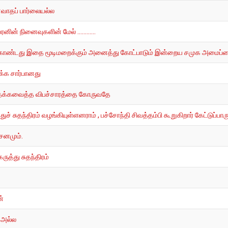
வாதப் பார்லையல்ல
் நினைவுகளின் மேல் ............
ளை கொண்டது இதை மூடிமறைக்கும் அனைத்து கோட்பாடும் இன்றைய சமுக அமைப்ப
க்க சார்பானது
 தக்கவைத்த விபச்சாரத்தை கோருவதே
் சுதந்திரம் வழங்கியுள்ளனராம் , பச்சோந்தி சிவத்தம்பி கூறுகிறார் கேட்டுப்பார
சனமும்.
ுத்து சுதந்திரம்
ன்
 அல்ல