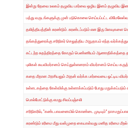
இன்று தேவை உலகம் தழுவிய பார்வை ஒழிய இனம் தழுவிய இன
பத்து வருடங்களுக்கு முன் படுகொலை செய்யப்பட்ட விமேலேஸ்வரனின
தலித்தியத்தின் சுரண்டும். சுரண்டப்படும் என இரு பிளவுக
தங்கத்துரைக்கு சரிநிகர் செலுத்திய அநுதாபம் எந்த வர்க்கத்து
கட்டற்ற சுதந்திரத்தை கோரும் பெண்ணியம் ஆணாதிக்கத்தை
புலிகள் சுயவிமர்சனம் செய்துள்ளனராம் விமர்சனம் செய்ய கருத்துச
கதை மீதான அரசியலும் அதன் வர்க்க பார்வையை ஒட்டிய விமர்
உள்ளடகத்தை கேள்விக்கு உள்ளாக்கப்படும் போது மறுக்கப்படும் கர
பொல்போட்டுக்கு எமது சிவப்பஞ்சலி
சரிநிகரில், "கண்டபாவனையில் கொண்டை முடியும்” நாசமறுப்பா
சுரண்டும் உரிமை மீது வன்முறை கையாள்வது மனித உரிமை மீறல்