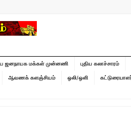
ிய ஜனநாயக மக்கள் முன்னணி
புதிய கலாச்சாரம்
ஆவணக் களஞ்சியம்
ஒலி/ஒளி
கட்டுரையாளர