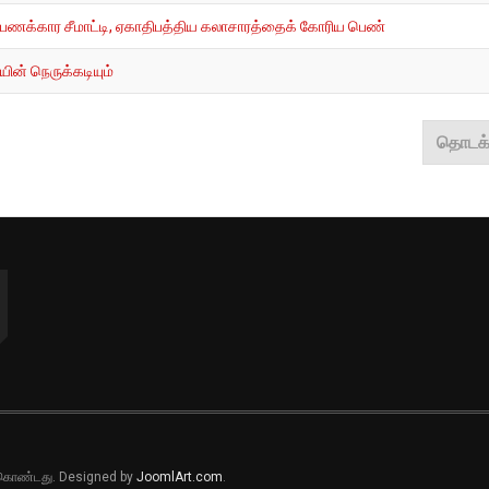
ு பணக்கார சீமாட்டி, ஏகாதிபத்திய கலாசாரத்தைக் கோரிய பெண்
ின் நெருக்கடியும்
தொடக்
ல் கொண்டது. Designed by
JoomlArt.com
.