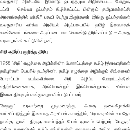
வலதுசாரி அரசியலே. இரண்டு ஒப்பந்தமும் கிழிக்கப்பட்ட போதும்,
டட்லி - செல்வா ஒப்பந்தம் கிழிக்கப்பட்ட பின்னும், தமிழரசுக்கட்சி
அரசாங்கத்தில் மந்திரி பதவி பெற்று இருந்தனர். இங்கு ஒப்பந்தங்கள்
வலதுசாரிய வர்க்க அரசியல் அடிப்படையில், தமிழ் இனவாதக்
கண்ணோட்டங்களை அடிப்படையாக கொண்டு திரிக்கப்பட்டு – அதை
வரலாறாக்கி காட்டுகின்றனர்.
சிறி எதிர்ப்பு குறித்த திரிபு
1958 "சிறி" எழுத்தை அழிக்கின்ற போராட்டத்தை தமிழ் இனவாதிகள்
தமிழர்கள் பெயரில் நடந்தினர். தமிழ் எழுத்தை அழிக்கும் சிங்களவர்
போராட்டம் நடக்கவில்லை. சிறி அழிப்பு போராட்டத்தின்
எதிர்வினைகளாக, அங்கொன்றும் இங்கொன்றுமாக சிங்கள
இனவாதிகளும் வன்முறைகளில் ஈடுபட்டனர்.
'மேதகு" வரலாற்றை மூடிமறைத்து, அதை தலைகீழாக்கி
காட்சிப்படுத்தும் இனவாத அரசியல் காலத்தில், பிரபாகரனின் வயதோ
நான்கு தான். திருஞானசம்பந்தர் போல் ஞானம் பெற்றார் "மேதகு"
என்று கதைவிடும் தமிழ் சங்கிகளின் கதையைக் கேட்டு, தமிழகம்