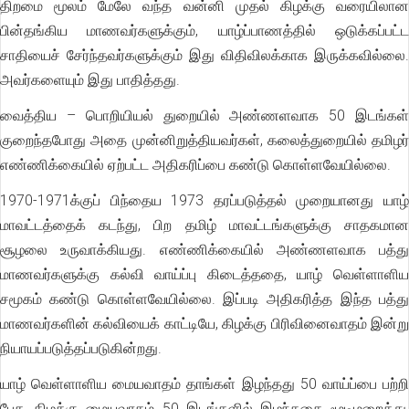
திறமை மூலம் மேலே வந்த வன்னி முதல் கிழக்கு வரையிலான
பின்தங்கிய மாணவர்களுக்கும், யாழ்ப்பாணத்தில் ஒடுக்கப்பட்ட
சாதியைச் சேர்ந்தவர்களுக்கும் இது விதிவிலக்காக இருக்கவில்லை.
அவர்களையும் இது பாதித்தது.
வைத்திய – பொறியியல் துறையில் அண்ணளவாக 50 இடங்கள்
குறைந்தபோது அதை முன்னிறுத்தியவர்கள், கலைத்துறையில் தமிழர்
எண்ணிக்கையில் ஏற்பட்ட அதிகரிப்பை கண்டு கொள்ளவேயில்லை.
1970-1971க்குப் பிந்தைய 1973 தரப்படுத்தல் முறையானது யாழ்
மாவட்டத்தைக் கடந்து, பிற தமிழ் மாவட்டங்களுக்கு சாதகமான
சூழலை உருவாக்கியது. எண்ணிக்கையில் அண்ணளவாக பத்து
மாணவர்களுக்கு கல்வி வாய்ப்பு கிடைத்ததை, யாழ் வெள்ளாளிய
சமூகம் கண்டு கொள்ளவேயில்லை. இப்படி அதிகரித்த இந்த பத்து
மாணவர்களின் கல்வியைக் காட்டியே, கிழக்கு பிரிவினைவாதம் இன்று
நியாயப்படுத்தப்படுகின்றது.
யாழ் வெள்ளாளிய மையவாதம் தாங்கள் இழந்தது 50 வாய்ப்பை பற்றி
பேச, கிழக்கு மையவாதம் 50 இடங்களில் இழந்ததை மூடிமறைத்து,