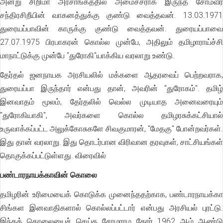
அன்று சிறிமா அரசாங்கத்தில் அமைச்சராக இருந்த சோமவீர
சந்திரசிறீயின் வாகனத்துக்கு குண்டு வைத்தவன். 13.03.1971
துரையப்பாவின் காருக்கு குண்டு வைத்தவன். துரையப்பாவை
27.07.1975 பிரபாகரன் கொல்ல முன்பே, அதிலும் தமிழாராய்ச்சி
மாநாட்டுக்கு முன்பே "துரோகி"யாக்கிய வரலாறு உண்டு.
தேர்தல் ஜனநாயக அரசியலில் மக்களை ஆதரவைப் பெற்றவராக,
துரையப்பா இருந்தார் என்பது தான், அவரின் "துரோகம்". தமிழ்
இனவாதம் மூலம், தேர்தலில் வெல்ல முடியாத அனைவரையும்
"துரோகியாகி", அவர்களை கொல்ல தமிழரசுக்கட்சியால்
உருவாக்கப்பட்ட அலுக்கோசுகளே சிவகுமாரன், "மேதகு" போன்றவர்கள்.
இது தான் வரலாறு. இது தொடர்பான விரிவான தரவுகள், சாட்சியங்கள்
தொகுக்கப்பட்டுள்ளது. விரைவில்
பண்டாரநாயக்காவின் கொலை
தமிழரின் உரிமையைக் கொடுக்க முனைந்ததற்காக, பண்டாரநாயக்கா
சிங்கள இனவாதிகளால் கொல்லப்பட்டார் என்பது அரசியல் புரட்டு.
இந்தக் கொலையைச் செய்த சோமராம தேரர் 1962 ஆம் ஆண்டு