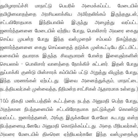
துமிழாராய்ச்சி மாநாட்டு பெயரில் அமைக்கப்பட்ட மேடையில்
தமிழினவாதத்தை அரசியலாக்கிய அமிர்தலிங்கம் இருந்ததுடன்,
சட்டவிரோதமாக இந்தியாவில் இ;ருந்து அழைத்து வரப்பட்ட
ஜனார்த்தனனை மேடையில் ஏற்றிய போது, பொலிசார் அவரை கைது
செய்ய முயன்ற போது இந்த வன்முறைச் சம்பவம் நிகழ்ந்தது.
ஜனார்த்தனனை கைது செய்வதைத் தடுக்க முன்கூட்டியே திட்டமிட்ட
வகையில் தயாராக இருந்த சிவகுமாரன் போன்ற இளைஞர்களின்
செயலால் - பொலிசார் வானத்தை நோக்கிச் சுட்டனர். இதன் போது
துப்பாக்கி குண்டு மின்சாரக் கம்பியில் பட்டு அறுத்து விழுந்த போது,
இந்த மரணங்கள் ஏற்பட்டது. (இவை அனைத்துக்கும், மாநாட்டை
நடத்தியவர்;கள் முன்வைத்த, நீதிமன்ற சாட்சிகள் ஆதாரமாக உள்ளது.)
10ம் திகதி மண்டபத்தில் கூட்டத்தை நடத்த அனுமதி பெற்ற போது,
அதற்கான நிபந்தனையில் சட்டவிரோதமாக நாட்டுக்குள் கொண்டு
வரப்பட்ட ஜனார்த்தனன், அங்கு இருக்கவோ பேசவோ கூடாது என்ற
நிபந்தனையுடனேயே அனுமதி கொடுக்கப்பட்டது. அதை மீறியவர்கள்,
அவரை மேடையில் திடீரென ஏற்றியவர்களே இந்த வன்முறைக்கு