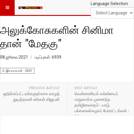
Language Selection
அலுக்கோசுகளின் சினிமா
தான் "மேதகு"
08 ஜூலை 2021
படிப்புகள்: 6939
பி.இரயாகரன் -2021
PREVIOUS ARTICLE
NEXT ARTICLE
ஒடுக்கப்பட்டவர்களுக்காக வாழத்
வெள்ளாளியக் கல்வியைப்
துடித்தவன் எங்கள் விஜயன்
பாதுகாக்க முனைந்த
தமிழினவாதம் - யாழ்
பல்கலைக்கழகப் போராட்டங்கள் -
14