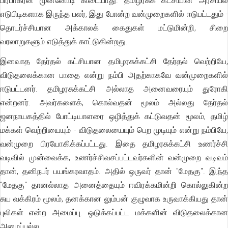
பிரபாகரன் முன்னோடி கிடையாது. தமிழரசுக் கட்சியின் அரசியல்
எடுபிடிகளாக இருந்த பலர், இது போன்ற வன்முறைகளில் ஈடுபட்டதும் -
தொடர்ச்சியான அக்காலக் கைதுகள் மட்டுமின்றி, சிறை
வரலாறுகளும் எடுத்துக் காட்டுகின்றது.
இனவாத தேர்தல் கட்சியான தமிழரசுக்கட்சி தேர்தல் வெற்றியே,
விடுதலைக்கான பாதை என்று நம்பி அதற்காகவே வன்முறைகளில்
ஈடுபட்டனர். தமிழரசுக்கட்சி அல்லாத அனைவரையும் துரோகி
என்றனர். அவர்களைக்; கொல்வதன் மூலம் அல்லது தேர்தல்
ஜனநாயகத்தில் போட்டியாளரை ஒழித்துக் கட்டுவதன் மூலம், தமிழ்
மக்கள் வெற்றியையும் - விடுதலையையும் பெற முடியும் என்று நம்பியே,
வன்முறை பிரயோகிக்கப்பட்டது. இதை தமிழரசுக்கட்சி உணர்ச்சி
வடிவில் முன்வைக்க, உணர்ச்சிவசப்பட்டவர்களின் வன்முறை வடிவம்
தான், தனிநபர் பயங்கரவாதம். அதில் ஒருவர் தான் "மேதகு". இ;ந்த
"மேதகு" தானல்லாத அனைத்தையும் ஈவிரக்கமின்றி கொல்லுகின்ற
சுய வக்கிரம் மூலம், தனக்கான லும்பன் குழுவாக உருவாக்கியது தான்
புலிகள் என்ற அமைப்பு. ஒடுக்கப்பட்ட மக்களின் விடுதலைக்கான
அமைப்பல்ல.