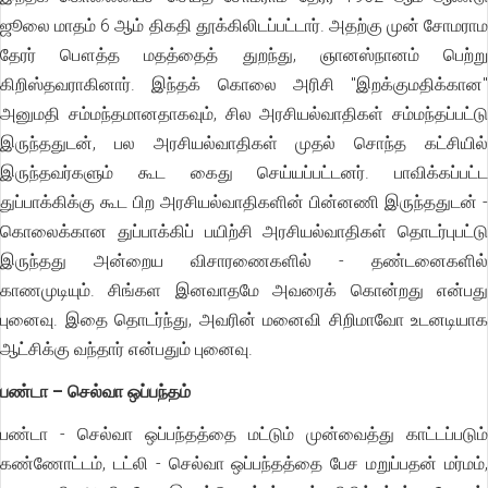
ஜூலை மாதம் 6 ஆம் திகதி தூக்கிலிடப்பட்டார். அதற்கு முன் சோமராம
தேரர் பௌத்த மதத்தைத் துறந்து, ஞானஸ்நானம் பெற்று
கிறிஸ்தவராகினார். இந்தக் கொலை அரிசி "இறக்குமதிக்கான"
அனுமதி சம்மந்தமானதாகவும், சில அரசியல்வாதிகள் சம்மந்தப்பட்டு
இருந்ததுடன், பல அரசியல்வாதிகள் முதல் சொந்த கட்சியில்
இருந்தவர்களும் கூட கைது செய்யப்பட்டனர். பாவிக்கப்பட்ட
துப்பாக்கிக்கு கூட பிற அரசியல்வாதிகளின் பின்னணி இருந்ததுடன் -
கொலைக்கான துப்பாக்கிப் பயிற்சி அரசியல்வாதிகள் தொடர்புபட்டு
இருந்தது அன்றைய விசாரணைகளில் - தண்டனைகளில்
காணமுடியும். சிங்கள இனவாதமே அவரைக் கொன்றது என்பது
புனைவு. இதை தொடர்ந்து, அவரின் மனைவி சிறிமாவோ உடனடியாக
ஆட்சிக்கு வந்தார் என்பதும் புனைவு.
பண்டா – செல்வா ஒப்பந்தம்
பண்டா - செல்வா ஒப்பந்தத்தை மட்டும் முன்வைத்து காட்டப்படும்
கண்ணோட்டம், டட்லி - செல்வா ஒப்பந்தத்தை பேச மறுப்பதன் மர்மம்,