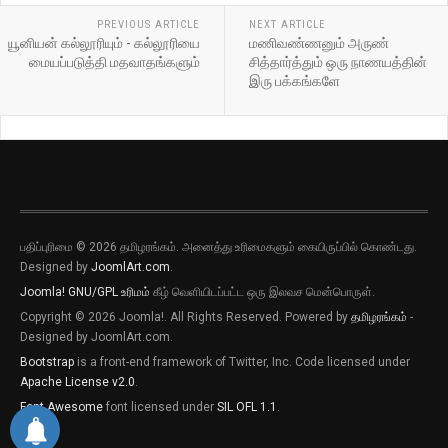
PREVIOUS ARTICLE
NEXT ARTICLE
யூனியன் கல்லூரியும் - கல்லூரியை
மணிவண்ணனும் அருண்
மையப்படுத்தி மதவாதங்களும்
சித்தார்த்தும் ஒரு நாணயத்தின்
இரு பக்கங்களே
பதிப்புரிமை © 2026 தமிழரங்கம். அனைத்து உரிமைகளும் கையிருப்பில் கொண்டது.
புதிய இடுகைகளுக்கான அறிவிப்புகளை
Designed by
JoomlArt.com
.
பெறவிரும்பின் விருப்பு அழுத்தியை அழுத்தி
Joomla!
GNU/GPL உரிமம்
கீழ் வெளியிடப்பட்ட ஒரு இலவச மென்பொருள்.
தெரிவிக்கவும்
Copyright © 2026 Joomla!. All Rights Reserved. Powered by
தமிழரங்கம்
-
புதிய இடுகைகளுக்கான அறிவிப்புகளை
Designed by JoomlArt.com.
பெறவிரும்பின் விருப்பு அழுத்தியை அழுத்தி
Bootstrap
is a front-end framework of Twitter, Inc. Code licensed under
தெரிவிக்கவும்
Apache License v2.0
.
Font Awesome
font licensed under
SIL OFL 1.1
.
தற்போது வேண்டாம்
ஆம்