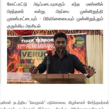
கோட்பாட்டு அடிப்படையுமாகும். எந்த மண்ணில்
பிறந்தனர் என்று, பிறப்பை முன்னிறுத்தி
முரண்பாட்டையும் - பிரிவிiனையையும் முன்னிறுத்;தும்
குறுக்கிய அரசியல்.
புலிகள் நடத்திய "வெருகல்" படுகொலை, கிழக்கைச் சேர்ந்தவர்கள்