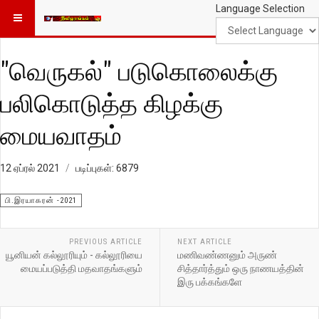
Language Selection
"வெருகல்" படுகொலைக்கு
பலிகொடுத்த கிழக்கு
மையவாதம்
12 ஏப்ரல் 2021
படிப்புகள்: 6879
பி.இரயாகரன் -2021
PREVIOUS ARTICLE
NEXT ARTICLE
யூனியன் கல்லூரியும் - கல்லூரியை
மணிவண்ணனும் அருண்
மையப்படுத்தி மதவாதங்களும்
சித்தார்த்தும் ஒரு நாணயத்தின்
இரு பக்கங்களே