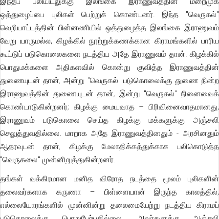
இந்தப் பலியிடலுக்கு இலங்கை இராணுவத்தின் மறைமுக
ஒத்துழைப்பை புலிகள் பெற்றுக் கொண்டனர். இந்த "வெருகல்"
வெறியாட்டத்தின் பின்னணியில் ஒத்துழைத்த இலங்கை இராணுவம்
வேறு யாருமல்ல, கிழக்கில் நூற்றுக்கணக்கான கிராமங்களில் பாரிய
கூட்டுப் படுகொலைகளை நடத்திய அதே இராணுவம் தான். கிழக்கில்
பொதுமக்களை அதிகளவில் கொன்று குவித்த இராணுவத்தின்
துணையுடன் தான், அன்று "வெருகல்" படுகொலைக்கு துணை நின்ற
இராணுவத்தின் துணையுடன் தான், இன்று "வெருகல்" நினைவைக்
கொண்டாடுகின்றனர்; கிழக்கு மையவாத – பிரிவினைவாதமானது,
இராணுவம் படுகொலை செய்த கிழக்கு மக்களுக்கு அஞ்சலி
செலுத்துவதில்லை. மாறாக அதே இராணுவத்தினதும் - அரசினதும்
ஆதரவுடன் தான், கிழக்கு மேலாதிக்கத்துக்காக பலிகொடுத்த
"வெருகலை" முன்னிறுத்துகின்றனர்.
தங்கள் வக்கிரமான மனித விரோத நடத்தை மூலம் புலிகளின்
தலைவர்களாக கருணா – பிள்ளையான் இருந்த காலத்தில்,
எல்லையோரங்களில் முன்னின்று தலைமையேற்று நடத்திய கிராமப்
படுகொலைக்கு பொறுபேற்பதில்லை. அவர்களுக்கு அஞ்சலி