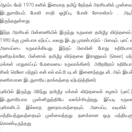
ஆரம்ப வேர் 1970 களில் இனவாத தமிழ் தேர்தல் அரசியலில் முன்வ
இடதுசாரியம், போலி சாதி ஒழிப்பு, போலி சோசலிசம் .. அடி
இருந்ததுள்ளது.
இந்த அரசியல் பின்னணியில் இருந்து உருவான தமிழீழ விடுதலைப் 
1980 க்கு முன்பாக ஏற்பட்ட வலது இடது முரண்பாடும் - பிளவும், புளட் 
அமைப்பை உருவாக்கியது. இந்தப் பிளவின் போது உதிரிய
தனிநபர்களே, பின்னால் தமிழீழ விடுதலை இராணுவம் (ரெலா) மற்ற
மக்கள் பாதுகாப்புப் பேரவையை உருவாக்கினர். அதேநேரம் உதிரி
சிலர் ரெலோ மற்றும் என்.எல்.எவ்.ரி யுடன் இணைந்ததுடன், அவ் இயக
கணிசமான இடதுசாரிய தாக்கத்தை ஏற்படுத்தினர்.
புலியில் இருந்து பிரிந்து தமிழீழ மக்கள் விடுதலைக் கழகம் (புள
இடதுசாரியாக முன்னிறுத்தியே வளர்ச்சியுற்றது. இப்படி உருவ
புலிகளிடம் இல்லாத ஜனநாயகத்தையும், அமைப்பு வடிவில
மத்தியத்துவத்தையும் முன்வைத்தது. தனக்கான ஒரு மத்தியகுழ
கொண்டிருந்தது.