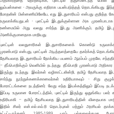
அதிகாரத்தை தோற்கடிக்க, புளட்டில் தஞ்சமடைந்த போலி இ
லும்பன்களை - அவருக்கு எதிராக பயன்படுத்தத் தொடங்கியது. இந
மோதலின் பின்னணியிலேயே, எது இடதுசாரியம் என்பது குறித்த க
உருவாக்கியதுடன் - புளட்டில் இடதுக்குள்ளான அக முரண்பாடாக
உண்மையில் அது வலது சார்ந்த இடது அணிக்கும், தமிழ் இட
அணிக்குமானதாக மாறியது.
புளட்டின் வலதுசாரிகள் இடதுசாரிகளைக் கொண்டு உருவா
முரண்பாடு என்பது, புளட்டின் அடித்தளத்தையே தகர்க்கத் தொடங்கிய
தேசியவாத இடதுசாரியம் நோக்கிய பயணம் ஆரம்பம் முதலே, சந்ததிய
– தீப்பொறிக்கும் வெளியில் நடந்தது. தீப்பொறி முரண்பாடு அதிகார ம
இருந்து நடந்தது. இவர்கள் வழிகாட்டலின்றி, தமிழ் தேசியவாத இட
சார்ந்து நூற்றுக்கணக்கானவர்கள் உதிரியாகவும் - சிறு குழுக
போராட்டங்களை நடத்தினர். வேறு எந்த இயக்கத்திலும் இப்படி நடக
இப்படி உருவான போராட்டத்தில், புளட்டில் இருந்து ஒதுங்கிய பலர் ச
உதிரியாகி – தமிழ் தேசியவாத இடதுசாரியத்தின் விதையாக மாறி
இதில் சிலர் என்.எல்.எவ்.ரி தொடர்புகள் மற்றும் அரசியல் தாக்க
உட்பட்டிருந்தனர். 1985-1989 யாழ் பல்கலைக்கழக போராட