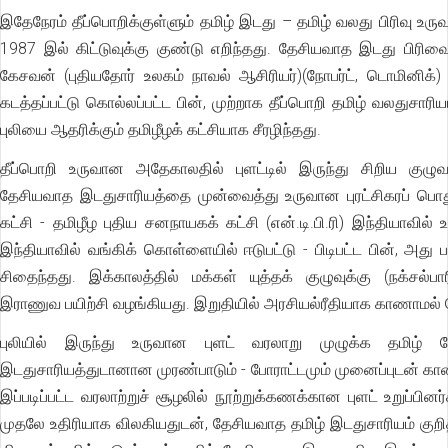
இதேநேரம் தீப்பொறிக்குள்ளும் தமிழ் இடது – தமிழ் வலது பிரிவு உரு
1987 இல் கிட்டுவுக்கு குண்டு எறிந்தது. தேசியவாத இடது பிரிவைச
கேசவன் (புதியதோர் உலகம் நாவல் ஆசிரியர்)(நோபர்ட், டொமினிக்) 
கடத்தப்பட்டு கொல்லப்பட்ட பின், முற்றாக தீப்பொறி தமிழ் வலதுசாரி
புலியை ஆதரிக்கும் தமிழீழக் கட்சியாக சீரழிந்தது.
தீப்பொறி உருவான அதேகாலதில் புளட்டில் இருந்து சிறிய குழு
தேசியவாத இடதுசாரியத்தை முன்வைத்து உருவான புரட்சிகரப் பொ
கட்சி - தமிழீழ புதிய சனநாயகக் கட்சி (என்.டி.பி.ரி) இந்தியாவில்
இந்தியாவில் வங்கிக் கொள்ளையில் ஈடுபட்டு - பிடிபட்ட பின், அது ப
சிதைந்தது. இக்காலத்தில் மக்கள் யுத்தக் குழுவுக்கு (நக்சல்பார
இராணுவ பயிற்சி வழங்கியது. இறுதியில் அரசியல்ரீதியாக காணாமல்
புலியில் இருந்து உருவான புளட் வரலாறு முழுக்க தமிழ் 
இடதுசாரியத்துடானான முரண்பாடும் - போராட்டமும் முனைப்புடன் காண
இப்படிப்பட்ட வரலாற்றுச் சூழலில் நூற்றுக்கணக்கான புளட் உறுப்பின
முதலே உதிரியாக விலகியதுடன், தேசியவாத தமிழ் இடதுசாரியம் குற