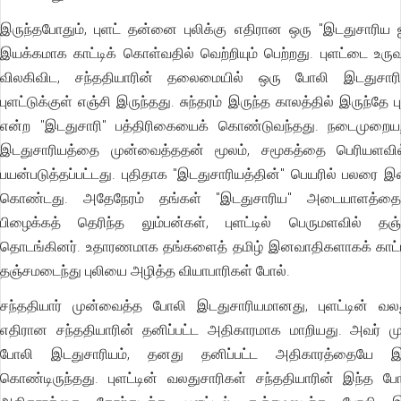
இருந்தபோதும், புளட் தன்னை புலிக்கு எதிரான ஒரு "இடதுசாரி
இயக்கமாக காட்டிக் கொள்வதில் வெற்றியும் பெற்றது. புளட்டை உருவ
விலகிவிட, சந்ததியாரின் தலைமையில் ஒரு போலி இடதுசா
புளட்டுக்குள் எஞ்சி இருந்தது. சுந்தரம் இருந்த காலத்தில் இருந்தே
என்ற "இடதுசாரி" பத்திரிகையைக் கொண்டுவந்தது. நடைமுறைய
இடதுசாரியத்தை முன்வைத்ததன் மூலம், சமூகத்தை பெரியளவில
பயன்படுத்தப்பட்டது. புதிதாக "இடதுசாரியத்தின்" பெயரில் பலரை 
கொண்டது. அதேநேரம் தங்கள் "இடதுசாரிய" அடையாளத்தைக
பிழைக்கத் தெரிந்த லும்பன்கள், புளட்டில் பெருமளவில் தஞ
தொடங்கினர். உதாரணமாக தங்களைத் தமிழ் இனவாதிகளாகக் காட்டி,
தஞ்சமடைந்து புலியை அழித்த வியாபாரிகள் போல்.
சந்ததியார் முன்வைத்த போலி இடதுசாரியமானது, புளட்டின் வலத
எதிரான சந்ததியாரின் தனிப்பட்ட அதிகாரமாக மாறியது. அவர் ம
போலி இடதுசாரியம், தனது தனிப்பட்ட அதிகாரத்தையே இல
கொண்டிருந்தது. புளட்டின் வலதுசாரிகள் சந்ததியாரின் இந்த 