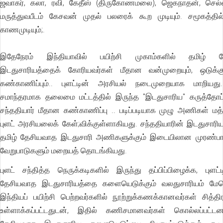
ஜவாகர், கலா, ரவி, கேதீஸ் (திருகோணமலை), ஜெகநாதன், செல்வ
மருத்துவபீடம் கேசவன் முதல் பலரைக் கூற முடியும். சமூகத்தி
காணமுடியும்;.
இதேநேரம் இந்தியாவில் பயிற்சி முகாம்களில் தமிழ் த
இடதுசாரியத்தைக் கோரியவர்கள் மீதான வன்முறையும், ஒடுக்கும
கண்காணிப்பும்.. புளட்டின் அரசியல் நடைமுறையாக மாறியது
சமாந்தரமாக தலைமை மட்டத்தில் இருந்த "இடதுசாரிய" கருத்தோட்
சந்ததியார் மீதான கண்காணிப்பு .. படிப்படியாக முழு அணிகள் மத்த
புளட் அரசியலைக் கேள்;விக்குள்ளாகியது. சந்ததியாரின் இடதுசாரியத்
தமிழ் தேசியவாத இடதுசாரி அணிகளுக்கும் இடையிலான முரண்பாட
வேறுபாடுகளும் மறையத் தொடங்கியது.
புளட் சந்தித்த நெருக்கடிகளில் இருந்து தப்பிப்பிழைக்க, புளட்ட
தேசியவாத இடதுசாரியத்தை களையெடுக்கும் வலதுசாரியம் மேலெ
இந்தியப் பயிற்சி பெற்றவர்களில் நூற்றுக்கணக்கானவர்கள் சித்த
உள்ளாக்கப்பட்டதுடன், இதில் கணிசமானவர்கள் கொல்லப்பட்டனர