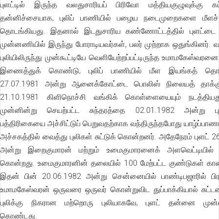
புளட்டில் இருந்த வலதுசாரியப் பிரிவோ மத்தியகுழுவுக்கு கட்
தன்னிச்சையாக, புலிப் பாணியில் பழைய நடைமுறைகளை மீளச்
தொடங்கியது. இதனால் இடதுசாரிய கண்ணோட்டத்தில் புளட்டை 
முன்னணியில் இருந்து போராடியவர்கள், பலர் முற்றாக ஒதுங்கினர். வல
புலியிலிருந்து முன்கூட்டியே வெளியேற்றப்பட்டிருந்த உமாமகேஸ்வரனை
இணைத்துக் கொண்டு, புலிப் பாணியில் மீள இயங்கத் தொட
27.07.1981 அன்று ஆனைக்கோட்டை பொலிஸ் நிலையத் தாக்கு
21.10.1981 கிளிநொச்சி வங்கிக் கொள்ளையையும் நடத்தியத
முன்னின்று செயற்பட்ட சுந்தரத்தை 02.01.1982 அன்று ப
பத்திரிகையை அச்சிட்டுப் பெறுவதற்காக வந்திருந்தபோது யாழ்ப்பாணம்
அச்சகத்தில் வைத்து புலிகள் சுட்டுக் கொன்றனர். அதேநேரம் புளட் 2
அன்று இறைகுமாரன் மற்றும் உமைகுமாரனைக் அளவெட்டியில் 
கொன்றது. உமைகுமாரனின் தலையில் 100 மேற்பட்ட குண்டுகள் காண
இதன் பின் 20.06.1982 அன்று சென்னையில் பாண்டிபஜாரில் பிர
உமாமகேஸ்வரன் ஒருவரை ஒருவர் கொன்றுவிட துப்பாக்கியால் சுட்டனர
புலிக்கு நிகரான மற்றொரு புலியாகவே, புளட் தன்னை முன்னி
கொண்டது.