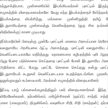
உந்துசக்தியாக, முன்னணியில் இயங்கியவர்கள் புளட்டில் இருந
சமூகத்தில் விதையானவர்களே. வேறு எந்த இயக்கத்தைச் சேர்ந்தவர்
இயக்கத்தை விமர்சித்து, மக்களை முன்னிறுத்தி தமிழ் 
இடதுசாரியத்தை முன்வைத்து வெளிவந்ததை (ஒரு சில நபர்கள்
விதிவிலக்கு) காண முடியாது.
தீப்பொறியின் பிளவுக்கு முன்பே புளட்டின் மாணவ அமைப்பான ரெசோ, 
வலதுசாரிய அரசியலை ஆட்டி அசைத்தது. புளட்டின் வலதுசாரிய
வெளிப்படையாகவே எதிர்த்தது. உதாரணமாக சுழிபுரத்தில் புலி ஆத
ஆறு பேரை படுகொலை செய்ததை புளட்டின் போலி இடதுசாரிய அணி
அறிக்கை விட்ட போது, புளட்டே கொலை செய்தது என்று புளட்டி
இடதுசாரியக் கூறுகள் வெளிப்படையாக கூறத்தொடங்கின. முரண்பா
ஒதுங்குவதும் கூர்மையாகி, அவர்கள் சமூகத்தில் விதையாகினர்.
இப்படி யாழ் பல்கலைக்கழகத்திலும் பலர் விதையானார்கள். இந்
விமேலேஸ்வரன், தர்மலிங்கம், மகிழ்ச்சிகரன் (ஹப்பி), சாந்தி, சத்தி
பாலா (பாலகுமார்), திருலிங்கம், வவுனியா சிறி, சிறி (சுகந்தன்), தர்ம