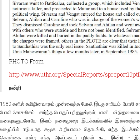
PHOTO From
http://www.uthr.org/SpecialReports/spreport19ptI
நன்றி
1980 களில் தமிழினவாதம் முன்வைத்த போலி இடதுசாரியம், போலி சாதி
போலி சோசலிசம்… சார்ந்த பொதுப் புரிதலுக்குள், மானிட விடுதலைய
கனவுகளுடனேயே இளம் தலைமுறை இயக்கங்களில் இணைந்தனர
உழைப்பில் ஈடுபடாத சமூக அறியாமை தொடங்கி, எந்த இயக்கம
கொள்கை என்ற எந்த அடிப்படைப் புரிதல் கூட இன்றி - இய