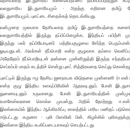
தேசியவாத இடதுசாரிய களையெடுப்பை நியாயப்படுத்துக் கூ
வலதுசாரிய இடதுசாரியமும் - அதற்கு எதிரான தமிழ் த
இடதுசாரியமும், புளட்டை சிதைக்கத் தொடங்கியது.
வன்முறை மூலமாக தேசியவாத தமிழ் இடதுசாரியத்தை களையெ
வலதுசாரியத்தில் இருந்து தப்பிப்பிழைக்க, இந்தியப் பயிற்சி மு
இருந்து பலர் தப்பியோடினர். மத்தியகுழுவை சேர்ந்த பெரும்பான
ஓடியதுடன், அவர்கள் தீப்பொறி என்ற குழுவாக தம்மை வெளிப்பட
அதேநேரம் தீப்பொறியுடன் தன்னை முன்னிறுத்தி இருந்த சந்ததி
செப்ரம்பர் மாதம் கடத்திச் சென்று புளட் சித்திரவதை செய்து கொன்றத
புளட்டில் இருந்து ஈழ தேசிய ஜனநாயக விடுதலை முன்னணி (ஈ.என்.டி
என்ற குழு இந்திய உளவுப்பிரிவின் ஆதரவுடனும், போலி இடதுசா
துணையுடனும் உருவானது. போலி இடதுசாரியத்தின் முன்முன
உமாகேஸ்வரனை கொல்ல முயன்று, அதில் தோற்றது. ஈ.என்.டி
இலங்கையில் இந்திய ஆக்கிரமிப்பு காலத்தில் பாரிய மனிதப் படு
ஈடுபட்டது. கருணா - புலி பிளவின் பின், கிழக்கில் புலிகளுக்
இலங்கை-இந்திய கூலிப்படையாகவும் செயற்பட்டது.