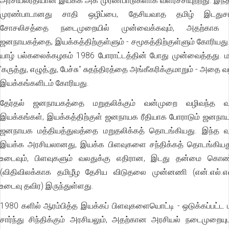
அரசியல்ரீதியான இயக்க அக முரண்பாடுகளாக வளர்ச்சியுற்றது. இந்
முரண்பாடானது சாதி ஒழிப்பை, தேசியவாத தமிழ் இடதுசா
சோசலிசத்தை நடைமுறையில் முன்வைக்கவும், அதற்காக ப
ஜனநாயகத்தை, இயக்கத்திற்குள்ளும் - சமூகத்திற்குள்ளும் கோரிய
யாழ் பல்கலைக்கழகம் 1986 போராட்டத்தின் போது முன்வைத்தது. ம
'கருத்து, எழுத்;து, பேச்சு" சுதந்திரத்தை அங்கீகரிக்குமாறும் - அதை 
இயக்கங்களிடம் கோரியது.
தேர்தல் ஜனநாயகத்தை மறுதலிக்கும் வன்முறை வழிவந்த வ
இயக்கங்கள், இயக்கத்திற்குள் ஜனநாயக ரீதியாக போராடும் ஜனந
ஜனநாயக மத்தியத்துவத்தை மறுதலிக்கத் தொடங்கியது. இந்த வ
இயக்க அரசியலானது, இயக்க பிளவுகளை சந்திக்கத் தொடங்கியத
உடைவும், பிளவுகளும் வலதுக்கு எதிரான, இடது தன்மை கொ
(விதிவிலக்காக தமிழீழ தேசிய விடுதலை முன்னணி (என்.எல்.எவ்
உடைவு தவிர) இருந்துள்ளது.
1980 களில் ஆரம்பித்த இயக்கப் பிளவுகளையொட்டி - ஒடுக்கப்பட்ட
சார்ந்து சிந்திக்கும் அரசியலும், அதற்கான அரசியல் நடைமுறையு