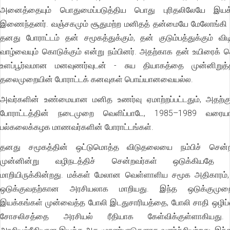
அனைத்தையும் பொதுமைப்படுத்திய பொது புரிதலிலேயே இயக்
இணைந்தனர். வஞ்சகமும் சூதுமற்ற மனிதத் தன்மையே மேலோங்கி இ
தனது போராட்டம் தன் சமூகத்துக்கும், தன் குடும்பத்துக்கும் விட
வாழ்வையும் கொடுக்கும் என்று நம்பினர். அதற்காக தன் உயிரைக் க
உளப்பூர்வமான மனவுணர்வுடன் - சுய தியாகத்தை முன்னிறுத்
தலைமுறையின் போராட்டக் கனவுகள் பொய்யானவையல்ல.
அவர்களின் உண்மையான மனித உணர்வு ஏமாற்றப்பட்டதும், அதற்க
போராட்டத்தின் நடைமுறை வெளிப்பாடே, 1985–1989 வரைய
பல்கலைக்கழக மாணவர்களின் போராட்டங்கள்.
தனது சமூகத்தின் ஒட்டுமொத்த விடுதலையை நம்பிச் சென்
முன்னின்று வழிநடத்திச் சென்றவர்கள் ஒடுக்கியதே 
மாறியிருக்கின்றது. மக்கள் மேலான வெள்ளாளிய சமூக அதிகாரம்
ஒடுக்குவதற்கான அரசியலாக மாறியது. இந்த ஒடுக்குமுற
இயக்கங்கள் முன்வைத்த போலி இடதுசாரியத்தை, போலி சாதி ஒழிப
சோசலிசத்தை அரசியல் ரீதியாக கேள்விக்குள்ளாகியது