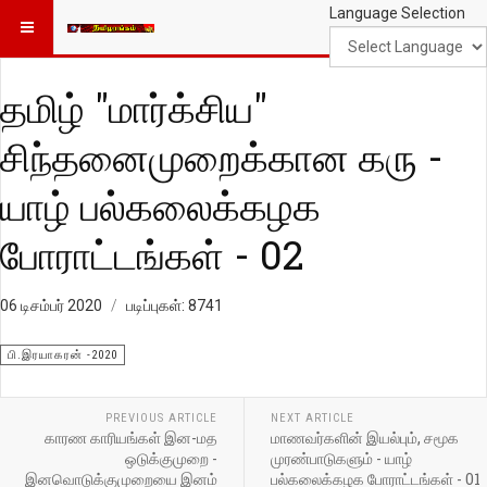
Language Selection
தமிழ் "மார்க்சிய"
சிந்தனைமுறைக்கான கரு -
யாழ் பல்கலைக்கழக
போராட்டங்கள் - 02
06 டிசம்பர் 2020
படிப்புகள்: 8741
பி.இரயாகரன் -2020
PREVIOUS ARTICLE
NEXT ARTICLE
காரண காரியங்கள் இன-மத
மாணவர்களின் இயல்பும், சமூக
ஒடுக்குமுறை -
முரண்பாடுகளும் - யாழ்
இனவொடுக்குமுறையை இனம்
பல்கலைக்கழக போராட்டங்கள் - 01