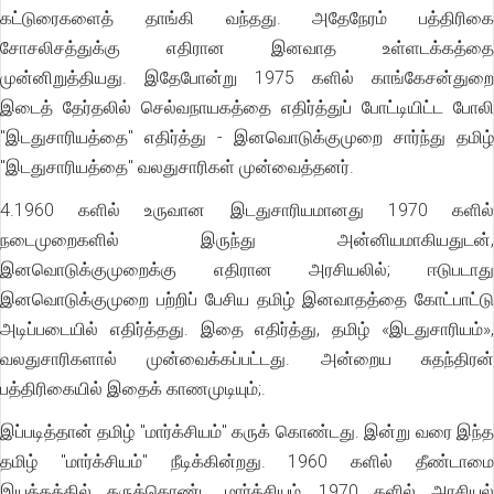
கட்டுரைகளைத் தாங்கி வந்தது. அதேநேரம் பத்திரிகை
சோசலிசத்துக்கு எதிரான இனவாத உள்ளடக்கத்தை
முன்னிறுத்தியது. இதேபோன்று 1975 களில் காங்கேசன்துறை
இடைத் தேர்தலில் செல்வநாயகத்தை எதிர்த்துப் போட்டியிட்ட போலி
"இடதுசாரியத்தை" எதிர்த்து - இனவொடுக்குமுறை சார்ந்து தமிழ்
"இடதுசாரியத்தை" வலதுசாரிகள் முன்வைத்தனர்.
4.1960 களில் உருவான இடதுசாரியமானது 1970 களில்
நடைமுறைகளில் இருந்து அன்னியமாகியதுடன்,
இனவொடுக்குமுறைக்கு எதிரான அரசியலில்; ஈடுபடாது
இனவொடுக்குமுறை பற்றிப் பேசிய தமிழ் இனவாதத்தை கோட்பாட்டு
அடிப்படையில் எதிர்த்தது. இதை எதிர்த்து, தமிழ் «இடதுசாரியம்»,
வலதுசாரிகளால் முன்வைக்கப்பட்டது. அன்றைய சுதந்திரன்
பத்திரிகையில் இதைக் காணமுடியும்;.
இப்படித்தான் தமிழ் "மார்க்சியம்" கருக் கொண்டது. இன்று வரை இந்த
தமிழ் "மார்க்சியம்" நீடிக்கின்றது. 1960 களில் தீண்டாமை
இயக்கத்தில் கருக்கொண்ட மார்க்சியம், 1970 களில் அரசியல்