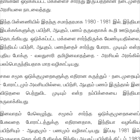
தாங்களே ஒடுக்கப்பட்ட மக்களைச் சார்ந்து இருப்பதற்கான நடைமுறை
அரசியலை நாடவைத்தது.
இந்த பின்னணியில் இதற்கு சமாந்தரமாக 1980 - 1981 இல், இந்தியா
இயக்கங்களுக்கு பயிற்சி, ஆயுதம், பணம் தருவதாகக் கூறி ஊடுருவத்
தொடங்கியது. ஒடுக்கப்பட்ட மக்களை சார்ந்திருக்க வேண்டியதில்லை,
இந்தியப் பயிற்சி, ஆயுதம், பணத்தைச் சார்ந்து போராட முடியும் என்ற
புதிய போக்கு - வலதுசாரி தமிழினவாதத்தை - அரசியல் அரங்கில்
பலம்பொருந்தியதாக மாற வழிகாட்டியது.
சகல சமூக ஒடுக்குமுறைகளுக்கு எதிரான கருத்தும் - நடைமுறையும்
- போராட்டமும் அவசியமில்லை, பயிற்சி, ஆயுதம் பணம் இருந்தால் இன
விடுதலை பெற்றுவிட முடியும் என்ற நம்பிக்கையை இந்தியா
உருவாக்கியது.
இனவாதம் மேலெழுந்து, சமூகம் சார்ந்த ஒடுக்குமுறைகளைப்
பேசுவதை போராட்டத்துக்கு எதிரானதாக, இந்தியா வழங்கிய
பயிற்சியும் - ஆயுதமும் - பணமும் வழிகாட்டியது. இப்படி 1981 இல்
மெதுவாக தொடங்கி பேசிவந்த இந்திய ஆயுதப் பயிற்சித் திட்டம், 1983