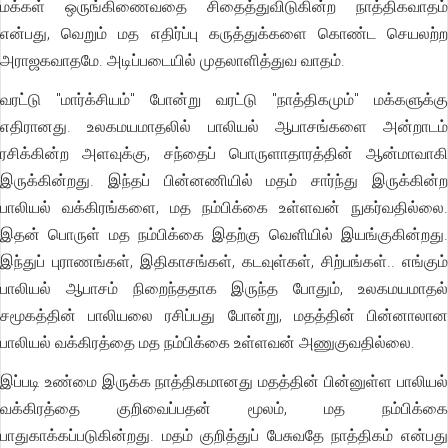
மக்கள் ஒருங்கிணைவதை சிதைத்துவிடுகின்ற நாத்திகவாதம்
என்பது, வெறும் மத எதிர்ப்பு கருத்துக்களை கொண்ட செயலற்ற
அராஜகவாதமே. அடிப்படையில் முதலாளித்துவ வாதம்.
வரட்டு "மார்க்சியம்" போன்று வரட்டு "நாத்திகமும்" மக்களுக்கு
எதிரானது. உலகமயமாதலில் பாலியல் ஆபாசங்களை அன்றாடம்
ரசிக்கின்ற அளவுக்கு, சந்தைப் பொருளாதாரத்தின் ஆன்மாவாகி
இருக்கின்றது. இந்தப் பின்னணியில் மதம் சார்ந்து இருக்கின்ற
பாலியல் வக்கிரங்களை, மத நம்பிக்கை உள்ளவன் நுகர்வதில்லை.
இதன் பொருள் மத நம்பிக்கை இதற்கு வெளியில் இயங்குகின்றது.
இந்துப் புராணங்கள், இதிகாசங்கள், கடவுள்கள், சிற்பங்கள்.. எங்கும்
பாலியல் ஆபாசம் நிறைந்ததாக இருந்த போதும், உலகமயமாதல்
சமூகத்தின் பாலியலை ரசிப்பது போன்று, மதத்தின் பின்னாலான
பாலியல் வக்கிரத்தை மத நம்பிக்கை உள்ளவன் அணுகுவதில்லை.
இப்படி உண்மை இருக்க நாத்திகமானது மதத்தின் பின்னுள்ள பாலியல்
வக்கிரத்தை குறிவைப்பதன் மூலம், மத நம்பிக்கை
பாதுகாக்கப்படுகின்றது. மதம் குறித்துப் பேசுவதே நாத்திகம் என்பது