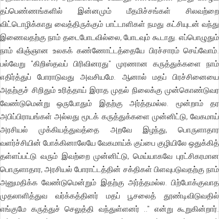
தப்பெண்ணங்களில் இன்னமும் மீதமிச்சங்கள் சிலவற்றை
விட்டொழிக்காது வைத்திருக்கும் பாட்டாளிகள் நமது கட்சியுடன் வந்து
இணைவதற்கு நாம் தடைபோடவில்லை, போடவும் கூடாது. எப்பொழுதும்
நாம் விஞ்ஞான உலகக் கண்ணோட்டத்தையே பிரச்சாரம் செய்வோம்.
பல்வேறு "கிறிஸ்தவப் பிரிவினரது" முரணான கருத்துக்களை நாம்
எதிர்த்துப் போராடுவது அவசியமே. ஆனால் மதப் பிரச்சினையை
அதற்குச் சிறிதும் உரித்தாய் இராத முதல் நிலைக்கு முன்கொண்டுவர
வேண்டுமென்று ஒருபோதும் இதற்கு அர்த்தமல்ல. மூன்றாம் தர
அபிப்பிராயங்கள் அல்லது மூடக் கருத்துக்களை முன்னிட்டு, வேகமாய்
அரசியல் முக்கியத்துவத்தை அறவே இழந்து, பொருளாதார
வளர்ச்சியின் போக்கினாலேயே வேகமாய்க் குப்பை குழியிலே ஒதுக்கித்
தள்ளப்பட்டு வரும் இவற்றை முன்னிட்டு, மெய்யாகவே புரட்சிகரமான
பொருளாதார, அரசியல் போராட்டத்தின் சக்திகள் பிளவுபடுவதற்கு நாம்
அனுமதிக்க வேண்டுமென்றும் இதற்கு அர்த்தமல்ல. பிற்போக்குவாத
முதலாளித்துவ வர்க்கத்தினர் மதப் பூசலைத் தூண்டிவிடுவதில்
எங்குமே கருத்துச் செலுத்தி வந்துள்ளனர் .." என்று கூறுகின்றார்.