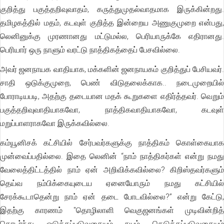
குறித்து பகுத்தறிவுவாதம், கருத்துமுதல்வாதமாக இருக்கின்றது.
தமிழகத்தில் மதம், கடவுள் குறித்த இன்றைய அணுகுமுறை என்பது,
லெனினுக்கு முரணானது மட்டுமல்ல, பெரியாருக்கே எதிரானது.
பெரியார் ஒரு நாளும் வரட்டு நாத்திகத்தைப் பேசவில்லை.
அவர் ஜனநாயக வாதியாக, மக்களின் ஜனநாயகம் குறித்துப் பேசியவர்.
சாதி ஒடுக்குமுறை, பெண் விடுதலைக்காக.. நடைமுறையில்
போராடியபடி, அதற்கு தடையான மதக் கூறுகளை எதிர்த்தவர். வெறும்
பகுத்தறிவுவாதியாகவோ, நாத்திகவாதியாகவோ, கடவுள்
மறுப்பாளராகவோ இருக்கவில்லை.
கம்யூனிசக் கட்சியில் சேர்பவர்களுக்கு நாத்திகம் கொள்கையாக
முன்வைப்பதில்லை. இதை லெனின் “நாம் நாத்திகர்கள் என்று நமது
வேலைத்திட்டத்தில் நாம் ஏன் அறிவிக்கவில்லை? கிறிஸ்தவர்களும்
தெய்வ நம்பிக்கையுடைய ஏனையோரும் நமது கட்சியில்
சேரக்கூடாதென்று நாம் ஏன் தடை போடவில்லை?” என்று கேட்டு,
இதற்கு காரணம் "தொழிலாளி வெகுஜனங்கள் முடிவின்றித்
தொடர்ந்து ஒடுக்கப்படுவதையும் நயம் கெடுக்கப்படுவதையும்