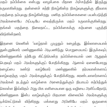
மதம் நம்பிக்கை என்பது வாழக்;கை மீதான அச்சத்தில் இருந்து
உருவாகின்றது. தன்னைச் சுற்றி நிகழ்கின்ற நிகழ்வுகளுக்கு தீர்வாக
மதத்தை நம்புவது நிகழ்கின்றது. மனித நம்பிக்கைகளை பயன்படுத்தி
அவர்களையே அப்படியே வைத்திருக்க மதம் உருவாக்குகின்றது.
தங்கள் மதத்தை நிலைநாட்ட, நம்பிக்கைக்கு கற்பனை புகுத்தி
விடுகின்றனர்.
இதனை லெனின் “வாழ்நாள் முழுதும் உழைத்து, இல்லாமையால்
துன்புறுவோர் மண்ணுலகில் அடிபணிந்து பொறுமையாய் இருக்கவும்,
விண்ணுலகில் நற்பேறு கிட்டுமென்ற நம்பிக்கையால் மன ஆறுதல்
பெறவும் மதம் அவர்களுக்குப் போதிக்கிறது. ஆனால் ஏனையோரது
உழைப்பை உண்டு வாழ்வோர் மண்ணுலகில் தர்மவான்களாய்
வாழ்வதற்கு மதம் அவர்களுக்குப் போதிக்கிறது, சுரண்டலாளர்களாய்
அவர்கள் நடத்தும் வாழ்க்கை அனைத்துக்கும் நியாயம் கற்பித்துக்
கொள்ள இவ்விதம் அது மிக எளிமையான ஒரு வழியை அளிப்பதோடு,
விண்ணுலக இன்ப வாழ்வுக்கும் மிதமான விலையில் அவர்களுக்கு
டிக்கெட்டுகள் விற்கிறது. மக்களது அபினியே மதம். ஒருவகை