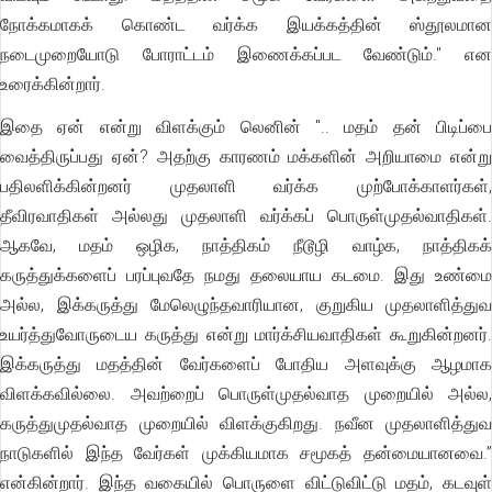
நோக்கமாகக் கொண்ட வர்க்க இயக்கத்தின் ஸ்தூலமான
நடைமுறையோடு போராட்டம் இணைக்கப்பட வேண்டும்." என
உரைக்கின்றார்.
இதை ஏன் என்று விளக்கும் லெனின் ".. மதம் தன் பிடிப்பை
வைத்திருப்பது ஏன்? அதற்கு காரணம் மக்களின் அறியாமை என்று
பதிலளிக்கின்றனர் முதலாளி வர்க்க முற்போக்காளர்கள்,
தீவிரவாதிகள் அல்லது முதலாளி வர்க்கப் பொருள்முதல்வாதிகள்.
ஆகவே, மதம் ஒழிக, நாத்திகம் நீடூழி வாழ்க, நாத்திகக்
கருத்துக்களைப் பரப்புவதே நமது தலையாய கடமை. இது உண்மை
அல்ல, இக்கருத்து மேலெழுந்தவாரியான, குறுகிய முதலாளித்துவ
உயர்த்துவோருடைய கருத்து என்று மார்க்சியவாதிகள் கூறுகின்றனர்.
இக்கருத்து மதத்தின் வேர்களைப் போதிய அளவுக்கு ஆழமாக
விளக்கவில்லை. அவற்றைப் பொருள்முதல்வாத முறையில் அல்ல,
கருத்துமுதல்வாத முறையில் விளக்குகிறது. நவீன முதலாளித்துவ
நாடுகளில் இந்த வேர்கள் முக்கியமாக சமூகத் தன்மையானவை.”
என்கின்றார். இந்த வகையில் பொருளை விட்டுவிட்டு மதம், கடவுள்