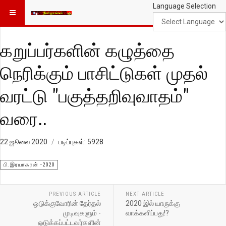
Language Selection
கறுப்பர்களின் கழுத்தை
நெரிக்கும் பாசிட்டுகள் முதல்
வரட்டு "பகுத்தறிவுவாதம்"
வரை..
22 ஜூலை 2020
படிப்புகள்: 5928
பி.இரயாகரன் -2020
PREVIOUS ARTICLE
NEXT ARTICLE
ஒடுக்குவோரின் தேர்தல்
2020 இல் யாருக்கு
முடிவுகளும் -
வாக்களிப்பது!?
ஒடுக்கப்பட்டவர்களின்