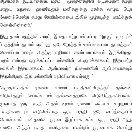
ஆன்மீகக் குடிபோதையே மதம் - மூலதனத்தின் அடிமைகள் தமது
மானுட உருவை, ஓரளவேனும் மனிதனுக்கு உகந்த வாழ்வு பெற
வேண்டுமென்ற தமது கோரிக்கையை இதில் மூழ்கடித்து மாய்த்துக்
கொள்கின்றனர்.”
இது தான் மதத்தின் சாரம்;. இதை மாற்றாமல் எப்படி அறிவூட்டமுடியும்?
"மதத்தின் துயரம் என்பது ஒரே நேரத்தில் உண்மையான துயரத்தின்
வெளிப்பாடாகவும், அதற்கு எதிரான கண்டனமாகவும் இருக்கிறது.
மதம் என்பது ஒடுக்கப்பட்ட மக்களின் பெருமூச்சாகவும், இதயமற்ற
உலகின் இதயமாகவும், ஆன்மாவற்ற நிலைகளின் ஆன்மாவாகவும்
இருக்கிறது. இது மக்களின் அபினியாக உள்ளது."
"சமுதாயத்தின் ஏனைய எல்லாப் பகுதிகளிலிருந்தும் தன்னை
விடுவித்துக் கொள்ளாமல் தன்னைத்தானே விடுவித்துக்கொள்ள
முடியாத ஒரு பகுதி, அதன் மூலம் ஏனைய எல்லாச் சமுதாயப்
பகுதிகளையும் விடுவிக்காத ஒரு பகுதி ஒரே வார்த்தையில்
சொன்னால் மனிதனின் பூரண இழப்பாக உள்ள ஒரு பகுதி அது,
எனவே அந்தப் பகுதி மனிதனை மீண்டும் பூரணமாக வென்று