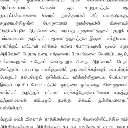
அடிப்படையாய்க் கொண்ட ஒரு சமுதாயத்தில், மத
மூடநம்பிக்கைகளை வெறும் நுகத்தடியின் கீழ் வதைபடுவது,
சமுதாயத்திலுள்ள பொருளாதார நுகத்தடியின் விளைவும்
பிரதிபலிப்புமே ஆகுமென்பதை மறப்பது முதலாளித்துவக் குறுகிய
பார்வையையே குறிக்கும். முதலாளித்துவத்தின் இருண்ட சக்திகளை
எதிர்த்துப் பாட்டாளி வர்க்கம் தானே போராடுவதன் மூலம் அது
அறிவொளி பெறாத வரை, எத்தனைப் பிரசுரங்களை வெளியிட்டாலும்,
எவ்வளவுதான் உபதேசம் செய்தாலும் அதை அறிவொளி பெறச்
செய்துவிட முடியாது. மண்ணுலகில் ஒரு சுவர்க்கத்தைப் படைக்கும்
பொருட்டு நடைபெறும் ஒடுக்கப்பட்ட வர்க்கத்தினுடைய மெய்யான
இந்தப் புரட்சிப் போராட்டத்தில் ஒற்றுமை ஓங்குவது, விண்ணுலகச்
சுவர்க்கம் குறித்துப் பாட்டாளி வர்க்கத்தோரிடையிலான கருத்து
ஒற்றுமையைக் காட்டிலும் நமக்கு மிகவும் முக்கியமானது."
என்கின்றார்.
மேலும் அவர் இதனால் "நாத்திகத்தை நமது வேலைத்திட்டத்தில் நாம்
அறிவிக்கவில்லை, அறிவிக்கவும் கூடாது, எனவேதான் தமது பழைய