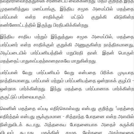
நவதாராளவாதத்துக்கே சரணடைய வைக்கின்றது. மதம் குறித்த இந்த
முதலாளித்துவ மனப்பாங்கு, இந்திய சமூக அமைப்பில் மதத்தை
பார்ப்பான் என்ற சாதிக்குள் மட்டும் குறுக்கி விடுகின்ற
கண்ணோட்டத்தில் இருந்து பிரதிபலிக்கின்றது.
இந்திய சாதிய மற்றும் இந்துத்துவ சமூக அமைப்பில், மதத்தை
பார்ப்பனர் என்ற சாதிக்குள் குறுக்கி அணுகுகின்ற நாத்திகமானது,
அடிப்படையில் பார்ப்பனியத்தின் மறுபிரதி தான். இதன் பொருள்
மதத்தைப் பாதுகாப்பதற்கானதாகவே மாறுகின்றது.
பார்ப்பான் வேறு பார்ப்பனியம் வேறு என்பதை பிரிக்க முடியாத
நாத்திகமானது, பார்ப்பான் மற்றும் பார்ப்பனியத்தை ஒன்றாகக் குழப்பி -
ஒன்றாக பார்க்கின்றது. இந்து மதத்தை பார்ப்பானாக பார்க்கின்ற
குருட்டுப் பார்வையாகும்.
லெனின் மதத்தை எப்படி எதிர்கொள்வது என்பது குறித்து “மதத்தை
எதிர்த்தல் என்பது சூக்குமமான - சித்தாந்த போதனை என்ற அளவில்
நின்றுவிடக் கூடாது, அத்தகைய போதனையாக அதைச் சுருக்கி
விடவும் கூடாது. மதத்தின் சமூக வேர்களை அகற்றுவதை