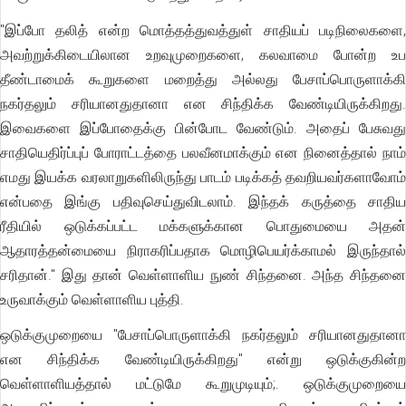
"இப்போ தலித் என்ற மொத்தத்துவத்துள் சாதியப் படிநிலைகளை,
அவற்றுக்கிடையிலான உறவுமுறைகளை, கலவாமை போன்ற உப
தீண்டாமைக் கூறுகளை மறைத்து அல்லது பேசாப்பொருளாக்கி
நகர்தலும் சரியானதுதானா என சிந்திக்க வேண்டியிருக்கிறது.
இவைகளை இப்போதைக்கு பின்போட வேண்டும். அதைப் பேசுவது
சாதியெதிர்ப்புப் போராட்டத்தை பலவீனமாக்கும் என நினைத்தால் நாம்
எமது இயக்க வரலாறுகளிலிருந்து பாடம் படிக்கத் தவறியவர்களாவோம்
என்பதை இங்கு பதிவுசெய்துவிடலாம். இந்தக் கருத்தை சாதிய
ரீதியில் ஒடுக்கப்பட்ட மக்களுக்கான பொதுமையை அதன்
ஆதாரத்தன்மையை நிராகரிப்பதாக மொழிபெயர்க்காமல் இருந்தால்
சரிதான்." இது தான் வெள்ளாளிய நுண் சிந்தனை. அந்த சிந்தனை
உருவாக்கும் வெள்ளாளிய புத்தி.
ஒடுக்குமுறையை "பேசாப்பொருளாக்கி நகர்தலும் சரியானதுதானா
என சிந்திக்க வேண்டியிருக்கிறது" என்று ஒடுக்குகின்ற
வெள்ளாளியத்தால் மட்டுமே கூறுமுடியும்;. ஒடுக்குமுறையை