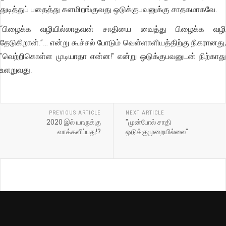
துடித்துப் பதைத்து களமிறங்குவது ஒடுக்குபவனுக்கு சாதகமாகவே.
“பிழைக்க வழியில்லாதவன் சாதியை வைத்து பிழைக்க வழி
தேடுகிறான்.”… என்று கூச்சல் போடும் வெள்ளாளியத்திற்கு நிகரானது,
"வெற்றிகொள்ள முடியாதா என்ன!" என்று ஒடுக்குபவனுடன் நிற்காது
உளறுவது.
PREVIOUS ARTICLE
NEXT ARTICLE
2020 இல் யாருக்கு
"முன்போல் சாதி
வாக்களிப்பது!?
ஒடுக்குமுறையில்லை"