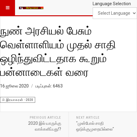
Language Selection
நுண் அரசியல் பேசும்
வெள்ளாளியம் முதல் சாதி
ஒழிந்துவிட்டதாக கூறும்
பன்னாடைகள் வரை
16 ஜூலை 2020
படிப்புகள்: 6463
பி.இரயாகரன் -2020
PREVIOUS ARTICLE
NEXT ARTICLE
2020 இல் யாருக்கு
"முன்போல் சாதி
வாக்களிப்பது!?
ஒடுக்குமுறையில்லை"