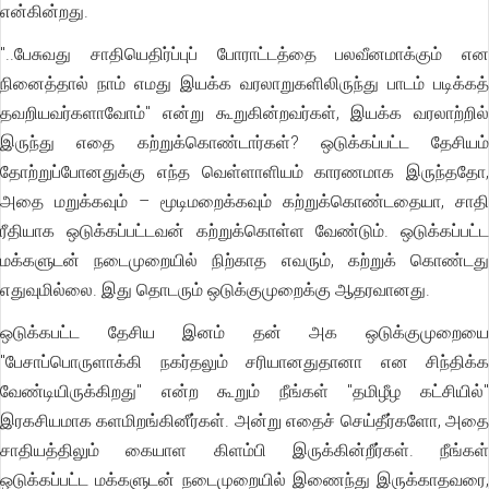
என்கின்றது.
"..பேசுவது சாதியெதிர்ப்புப் போராட்டத்தை பலவீனமாக்கும் என
நினைத்தால் நாம் எமது இயக்க வரலாறுகளிலிருந்து பாடம் படிக்கத்
தவறியவர்களாவோம்" என்று கூறுகின்றவர்கள், இயக்க வரலாற்றில்
இருந்து எதை கற்றுக்கொண்டார்கள்? ஒடுக்கப்பட்ட தேசியம்
தோற்றுப்போனதுக்கு எந்த வெள்ளாளியம் காரணமாக இருந்ததோ,
அதை மறுக்கவும் – மூடிமறைக்கவும் கற்றுக்கொண்டதையா, சாதி
ரீதியாக ஒடுக்கப்பட்டவன் கற்றுக்கொள்ள வேண்டும். ஒடுக்கப்பட்ட
மக்களுடன் நடைமுறையில் நிற்காத எவரும், கற்றுக் கொண்டது
எதுவுமில்லை. இது தொடரும் ஒடுக்குமுறைக்கு ஆதரவானது.
ஒடுக்கபட்ட தேசிய இனம் தன் அக ஒடுக்குமுறையை
"பேசாப்பொருளாக்கி நகர்தலும் சரியானதுதானா என சிந்திக்க
வேண்டியிருக்கிறது" என்ற கூறும் நீங்கள் "தமிழீழ கட்சியில்"
இரகசியமாக களமிறங்கினீர்கள். அன்று எதைச் செய்தீர்களோ, அதை
சாதியத்திலும் கையாள கிளம்பி இருக்கின்றீர்கள். நீங்கள்
ஒடுக்கப்பட்ட மக்களுடன் நடைமுறையில் இணைந்து இருக்காதவரை,