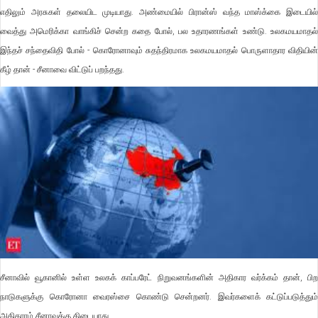
எதிலும் அரசுகள் தலையிட முடியாது. அண்மையில் பிரான்ஸ் வந்த மாஸ்க்கை இடையில்
வைத்து அமெரிக்கா வாங்கிச் சென்ற கதை போல், பல உதாரணங்கள் உண்டு. உலகமயமாதல்
இந்தச் சந்தைவிதி போல் - கொரோனாவும் சுதந்திரமாக உலகமயமாதல் பொருளாதார விதியின்
கீழ் தான் - சீனாவை விட்டுப் பறந்தது.
சீனாவில் வூகானில் உள்ள உலகக் காப்பரேட் நிறுவனங்களின் அதிகார வர்க்கம் தான், பிற
நாடுகளுக்கு கொரோனா வைரஸ்சை கொண்டு சென்றனர். இவர்களைக் கட்டுப்படுத்தும்
அதிகாரம் சீனாவுக்கு கிடையாது.