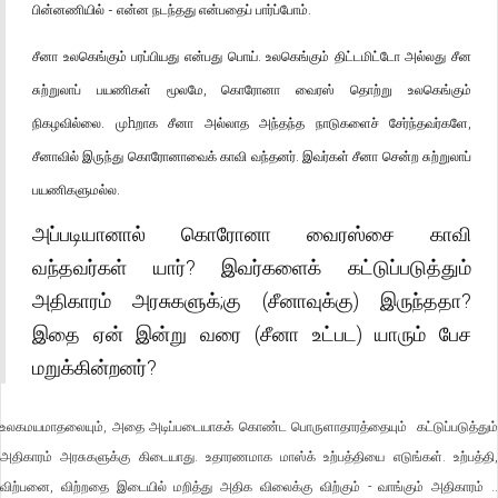
பின்னணியில் - என்ன நடந்தது என்பதைப் பார்ப்போம்.
சீனா உலகெங்கும் பரப்பியது என்பது பொய். உலகெங்கும் திட்டமிட்டோ அல்லது சீன
சுற்றுலாப் பயணிகள் மூலமே, கொரோனா வைரஸ் தொற்று உலகெங்கும்
நிகழவில்லை. முhறாக சீனா அல்லாத அந்தந்த நாடுகளைச் சேர்ந்தவர்களே,
சீனாவில் இருந்து கொரோனாவைக் காவி வந்தனர். இவர்கள் சீனா சென்ற சுற்றுலாப்
பயணிகளுமல்ல.
அப்படியானால் கொரோனா வைரஸ்சை காவி
வந்தவர்கள் யார்? இவர்களைக் கட்டுப்படுத்தும்
அதிகாரம் அரசுகளுக்;கு (சீனாவுக்கு) இருந்ததா?
இதை ஏன் இன்று வரை (சீனா உட்பட) யாரும் பேச
மறுக்கின்றனர்?
உலகமயமாதலையும், அதை அடிப்படையாகக் கொண்ட பொருளாதாரத்தையும் கட்டுப்படுத்தும்
அதிகாரம் அரசுகளுக்கு கிடையாது. உதாரணமாக மாஸ்க் உற்பத்தியை எடுங்கள். உற்பத்தி,
விற்பனை, விற்றதை இடையில் மறித்து அதிக விலைக்கு விற்கும் - வாங்கும் அதிகாரம் ..