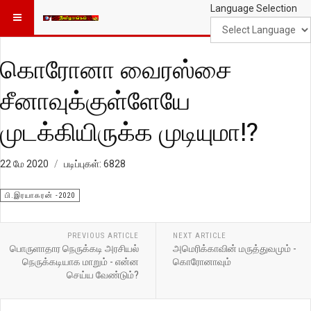
Language Selection
கொரோனா வைரஸ்சை
சீனாவுக்குள்ளேயே
முடக்கியிருக்க முடியுமா!?
22 மே 2020
படிப்புகள்: 6828
பி.இரயாகரன் -2020
PREVIOUS ARTICLE
NEXT ARTICLE
பொருளாதார நெருக்கடி அரசியல்
அமெரிக்காவின் மருத்துவமும் -
நெருக்கடியாக மாறும் - என்ன
கொரோனாவும்
செய்ய வேண்டும்?