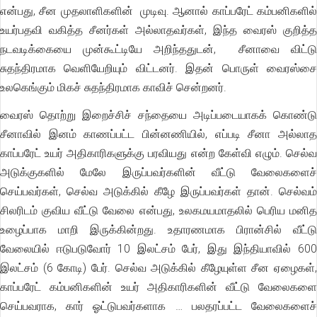
என்பது, சீன முதலாளிகளின் முடிவு. ஆனால் காப்பரேட் கம்பனிகளில்
உயர்பதவி வகித்த சீனர்கள் அல்லாதவர்கள், இந்த வைரஸ் குறித்த
நடவடிக்கையை முன்கூட்டியே அறிந்ததுடன், சீனாவை விட்டு
சுதந்திரமாக வெளியேறியும் விட்டனர். இதன் பொருள் வைரஸ்சை
உலகெங்கும் மிகச் சுதந்திரமாக காவிச் சென்றனர்.
வைரஸ் தொற்று இறைச்சிச் சந்தையை அடிப்படையாகக் கொண்டு
சீனாவில் இனம் காணப்பட்ட பின்னணியில், எப்படி சீனா அல்லாத
காப்பரேட் உயர் அதிகாரிகளுக்கு பரவியது என்ற கேள்வி எழும். செல்வ
அடுக்குகளில் மேலே இருப்பவர்களின் வீட்டு வேலைகளைச்
செய்பவர்கள், செல்வ அடுக்கில் கீழே இருப்பவர்கள் தான். செல்வம்
சிலரிடம் குவிய வீட்டு வேலை என்பது, உலகமயமாதலில் பெரிய மனித
உழைப்பாக மாறி இருக்கின்றது. உதாரணமாக பிரான்சில் வீட்டு
வேலையில் ஈடுபடுவோர் 10 இலட்சம் பேர், இது இந்தியாவில் 600
இலட்சம் (6 கோடி) பேர். செல்வ அடுக்கில் கீழேயுள்ள சீன ஏழைகள்,
காப்பரேட் கம்பனிகளின் உயர் அதிகாரிகளின் வீட்டு வேலைகளை
செய்பவராக, கார் ஓட்டுபவர்களாக … பலதரப்பட்ட வேலைகளைச்