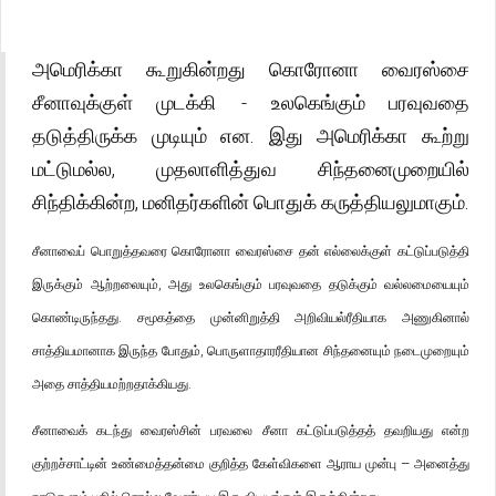
அமெரிக்கா கூறுகின்றது கொரோனா வைரஸ்சை
சீனாவுக்குள் முடக்கி - உலகெங்கும் பரவுவதை
தடுத்திருக்க முடியும் என. இது அமெரிக்கா கூற்று
மட்டுமல்ல, முதலாளித்துவ சிந்தனைமுறையில்
சிந்திக்கின்ற, மனிதர்களின் பொதுக் கருத்தியலுமாகும்.
சீனாவைப் பொறுத்தவரை கொரோனா வைரஸ்சை தன் எல்லைக்குள் கட்டுப்படுத்தி
இருக்கும் ஆற்றலையும், அது உலகெங்கும் பரவுவதை தடுக்கும் வல்லமையையும்
கொண்டிருந்தது. சமூகத்தை முன்னிறுத்தி அறிவியல்ரீதியாக அணுகினால்
சாத்தியமானாக இருந்த போதும், பொருளாதாரரீதியான சிந்தனையும் நடைமுறையும்
அதை சாத்தியமற்றதாக்கியது.
சீனாவைக் கடந்து வைரஸ்சின் பரவலை சீனா கட்டுப்படுத்தத் தவறியது என்ற
குற்றச்சாட்டின் உண்மைத்தன்மை குறித்த கேள்விகளை ஆராய முன்பு – அனைத்து