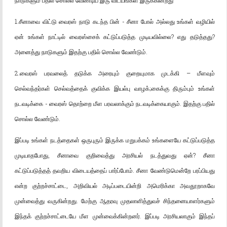
நாடுகளும் பதில் சொல்ல வேண்டிய இரு விடயங்கள் இருக்கின்றது
1.சீனாவை விட்டு வைரஸ் நாடு கடந்த பின் - சீனா போல் அல்லது உங்கள் வழியில்
ஏன் உங்கள் நாட்டில் வைரஸ்சைக் கட்டுப்படுத்த முடியவில்லை? எது தடுத்தது?
அனைத்து நாடுகளும் இதற்கு பதில் சொல்ல வேண்டும்.
2.வைரஸ் பரவலைத் தடுக்க அரையும் குறையுமாக முடக்கி – மீளவும்
செல்வந்தர்கள் செல்வத்தைக் குவிக்க இயல்பு வாழக்;கைக்கு திரும்பும் உங்கள்
நடவடிக்கை - வைரஸ் தொற்றை மீள பரவலாக்கும் நடவடிக்கையாகும். இதற்கு பதில்
சொல்ல வேண்டும்.
இப்படி உங்கள் நடத்தைகள் ஒருபுரும் இருக்க மறுபக்கம் உங்களையே கட்டுப்படுத்த
முடியாதபோது, சீனாவை குறிவைத்து அரசியல் நடத்துவது ஏன்? சீனா
கட்டுப்படுத்தத் தவறிய விடையத்தைப் பார்ப்போம். சீனா வேண்டுமென்றே பரப்பியது
என்ற குற்றச்சாட்டை, அறிவியல் அடிப்படையின்றி அமெரிக்கா அவதூறாகவே
முன்வைத்து வருகின்றது. மேற்கு ஆதரவு முதலாளித்துவச் சிந்தனையாளர்களும்
இந்தக் குற்றச்சாட்டையே மீள முன்வைக்கின்றனர். இப்படி அரசியலாகும் இந்தப்