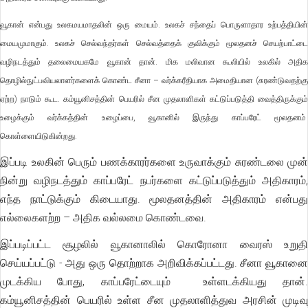
வூகான் என்பது உலகமயமாதலின் ஒரு மையம். உலகச் சந்தைப் பொருளாதார உற்பத்தியின்
மையமுமாகும். உலகச் செல்வந்தர்கள் செல்வத்தைக் குவிக்கும் மூலதனச் செயற்பாட்டை
வழிநடத்தும் தலைமையகமே வூகான் தான். மிக மலிவான கூலியில் உலகில் அதிக
தொழில்நுட்பவியலாளர்களைக் கொண்ட சீனா – வர்க்கரீதியாக அமைதியான (சுரண்டுவதற்கு
ஏற்ற) நாடும் கூட. கம்யூனிசத்தின் பெயரில் சீன முதலாளிகள் கட்டுப்படுத்தி வைத்திருக்கும்
உழைக்கும் வர்க்கத்தின் உழைப்பை, வூகானில் இருந்து காப்பரேட் மூலதனம்
கொள்ளையிடுகின்றது.
இப்படி உலகின் பெரும் பணக்காரர்களை உருவாக்கும் சுரண்டலை முன்
நின்று வழிநடத்தும் காப்பரேட் நபர்களை கட்டுப்படுத்தும் அதிகாரம்,
எந்த நாட்டுக்கும் கிடையாது. மூலதனத்தின் அதிகாரம் என்பது
எல்லைகளற்ற – அதிக வல்லமை கொண்டவை.
இப்படிப்பட்ட சூழலில் வூகானாலில் கொரோனா வைரஸ் உறுதி
செய்யப்பட்டு - அது ஒரு தொற்றாக அறிவிக்கப்பட்டது. சீனா வூகானை
முடக்கிய போது, காப்பரேட்டையும் உள்ளடக்கியது தான்.
கம்யூனிசத்தின் பெயரில் உள்ள சீன முதலாளித்துவ அரசின் முடிவு