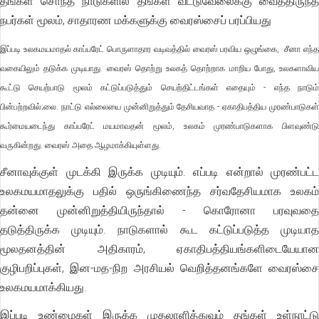
தங்கள் சொந்த நாடுகளில் தங்கள் வீட்டுவேலைக்கு வைத்திருந்த
நபர்கள் மூலம், சாதாரண மக்களுக்கு வைரஸ்சைப் பரப்பியது
இப்படி உலகமயமாதல் காப்பரேட் பொருளாதார வடிவத்தில் வைரஸ் பரவிய ஒழுங்கை, சீனா எந்த
வகையிலும் தடுக்க முடியாது. வைரஸ் தொற்று உலகத் தொற்றாக மாறிய போது, உலகளாவிய
கூட்டு செயற்பாடு மூலம் கட்டுப்படுத்தும் செயற்திட்டங்கள் எதையும் - எந்த நாடும்
பின்பற்றவில்;லை. நாட்டு எல்லையை முன்னிறுத்தும் தேசியவாத - ஏகாதிபத்திய முரண்பாடுகள்
கூர்மையடைந்து காப்பரேட் மயமாவதன் மூலம், உலகம் முரண்பாடுகளாக பிளவுண்டு
வருகின்றது. வைரஸ் அதை ஆழமாக்கியுள்ளது.
சீனாவுக்குள் முடக்கி இருக்க முடியும். எப்படி என்றால் முரண்பட்ட
உலகமயமாதலுக்கு பதில் ஒருங்கிணைந்த சர்வதேசியமாக உலகம்
தன்னை முன்னிறுத்தியிருந்தால் - கொரோனா பரவுவதை
தடுத்திருக்க முடியும். நாடுகளால் கூட கட்டுப்படுத்த முடியாத
மூலதனத்தின் அதிகாரம், ஏகாதிபத்தியங்களிடையேயான
குழிபறிப்புகள், இன-மத-நிற அரசியல் வெறித்தனங்களே வைரஸ்சை
உலகமயமாக்கியது.
இப்படி உண்மைகள் இருக்க முதலாளித்துவம் தங்கள் உள்நாட்டு