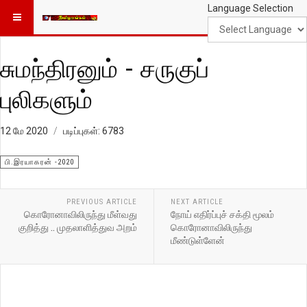
Language Selection
சுமந்திரனும் - சருகுப்
புலிகளும்
12 மே 2020
படிப்புகள்: 6783
பி.இரயாகரன் -2020
PREVIOUS ARTICLE
NEXT ARTICLE
கொரோனாவிலிருந்து மீள்வது
நோய் எதிர்ப்புச் சக்தி மூலம்
குறித்து .. முதலாளித்துவ அறம்
கொரோனாவிலிருந்து
மீண்டுள்ளேன்