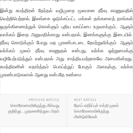
இன்று சுமந்திரன் தேர்தல் வழிமுறை மூலமான தீர்வு காணுவதில்
வெற்றிபெற்றால், இலங்கை ஒடுக்கப்பட்ட மக்கள் தங்களைத் தாங்கள்
ஒருங்கிணைத்துக் கொள்ளும் புதிய வாய்ப்பை உருவாக்கும்;. ஆளும்
வாக்கம் இதை அனுமதிக்காது என்பதால், இனங்களுக்கு இடையில்
தீர்வு கொடுக்கும் போது மத முரண்பாடடை தோற்றுவிக்கும். ஆளும்
வர்க்கம் மூலம் தீர்வு காணுதல் என்பது, வர்க்க ஒற்றுமைக்கு
வழியேற்படுத்தும் என்பதால் அது சாத்தியமற்றாகவே அமைகின்றது.
சுமந்திரனின் எதார்த்தம் பொய்த்துப் போகும் அளவுக்கு, வர்க்க
முரண்பாடுகளால் ஆனது என்பதே உண்மை.
PREVIOUS ARTICLE
NEXT ARTICLE
கொரோனாவிலிருந்து மீள்வது
நோய் எதிர்ப்புச் சக்தி மூலம்
குறித்து .. முதலாளித்துவ அறம்
கொரோனாவிலிருந்து
மீண்டுள்ளேன்