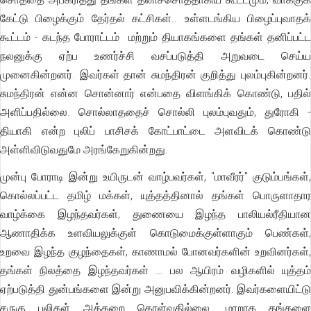
கேட்டு பிழைக்கும் தேர்தல் கட்சிகள்.. உள்ளடங்கிய பிழைப்புவாதக்
கூட்டம் - கடந்த போராட்டம் மற்றும் தியாகங்களை தங்கள் தனிப்பட்ட
நலனுக்கு ஏற்ப உணர்ச்சி வசப்படுத்தி அறுவடை செய்ய
முனைகின்றனர். இவர்கள் தான் சுமந்திரன் குறித்து புலம்புகின்றனர்.
சுமந்திரன் என்ன சொன்னார் என்பதை விளங்கிக் கொண்டு, பதில்
அளிப்பதில்லை. சொல்லாததைச் சொல்லி புலம்புவதும், துரோகி -
தியாகி என்ற புலிப் பாசிசக் கோட்பாட்டை அளவிடக் கொண்டு
அள்ளிவிடுவதுமே அரங்கேறுகின்றது.
முன்பு போராடி இன்று உயிருடன் வாழ்பவர்கள், "மாவீரர்" குடும்பங்கள்,
கொல்லப்பட்ட தமிழ் மக்கள், யுத்தத்தினால் தங்கள் பொருளாதார
வாழ்க்கை இழந்தவர்கள், துணையை இழந்த பாலியல்ரீதியான
ஆணாதிக்க உளவியலுக்குள் கொடுமைக்குள்ளாகும் பெண்கள்,
உறவை இழந்த குழந்தைகள், காணாமல் போனவர்களின் உறவினர்கள்,
தங்கள் நிலத்தை இழந்தவர்கள் … பல ஆயிரம் வழிகளில் யுத்தம்
ஏற்படுத்தி துன்பங்களை இன்று அனுபவிக்கின்றனர். இவர்களையிட்டு
சருகு புலிகள் அக்கறை கொள்வதில்லை. மாறாக தங்களை