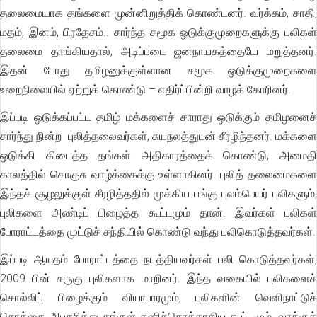
தலைமையாக தங்களை முன்னிறுத்திக் கொண்டனர். வர்க்கம், சாதி,
மதம், இனம், பிரதேசம்.. சார்ந்த சமூக ஒடுக்குமுறைகளுக்கு புலிகள்
தலைமை தாங்கியதால், அடிப்படை ஜனநாயகத்தையே மறுத்தனர்.
இதன் போது தமிழனுக்குள்ளான சமூக ஒடுக்குமுறைகளை
உறைநிலையில் ஏற்றுக் கொண்டு – எதிர்ப்பின்றி வாழக் கோரினர்.
இப்படி ஒடுக்கப்பட்ட தமிழ் மக்களைச் சாராது ஒடுக்கும் தமிழனைச்
சார்ந்து நின்ற புலித்தலைவர்கள், சுயநலத்துடன் சீரழிந்தனர். மக்களை
ஒடுக்கி கிடைத்த தங்கள் அதிகாரத்தைக் கொண்டு, அமைதி
காலத்தில் சொகுசு வாழ்க்கைக்கு உள்ளாகினர். புலித் தலைமைகளை
இந்தச் சூழலுக்குள் சீரழித்ததில் முக்கிய பங்கு புலம்பெயர் புலிகளும்,
புலிகளை அண்டிப் பிழைத்த கூட்டமும் தான். இவர்கள் புலிகள்
போராட்டத்தை முட்டுச் சந்தியில் கொண்டு வந்து பலிகொடுத்தவர்கள்.
இப்படி ஆயுதம் போராட்டத்தை நடத்தியவர்கள் பலி கொடுத்தவர்கள்,
2009 பின் சருகு புலிகளாக மாறினர். இந்த வகையில் புலிகளைச்
சொல்லிப் பிழைக்கும் வியாபாரமும், புலிகளின் வெளிநாட்டுச்
சொத்தை அபகரித்து தங்கள் தனிச்சொத்தாகிய கூட்டமும், வாக்குக்