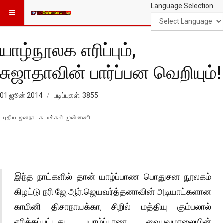
Language Selection
யாழ்நூலக எரிப்பும்,
சுஜாதாவின் பார்ப்பன வெறியும்!
01 ஜூன் 2014
படிப்புகள்: 3855
புதிய ஜனநாயக மக்கள் முன்னணி
இந்த நாட்களில் தான் யாழ்ப்பாண பொதுசன நூலகம்
கிழட்டு நரி ஜே.ஆர்.ஜெயவர்த்தனாவின் அடியாட்களான
காமினி திசாநாயக்கா, சிறில் மத்தியு கும்பலால்
எரிக்கப்பட்டது. யாழ்ப்பாண வைபவமாலையின்