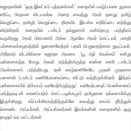
சுஜாதாவின் "ஒரு இலட்சம் புத்தகங்கள்" கதையில் யாழ்ப்பாண நூலக
எரிப்பு பிரதான விடயமல்ல. அதை வைத்து அவர் தனது தமிழ்
வெறுப்பை, தமிழர் வெறுப்பை, திராவிட இயக்க எதிர்ப்பை எடுத்து
விடுகிறார். கதையில் டாக்டர் நல்லுசாமி என்றொரு பாத்திரம்
வருகிறது. அவர் பிராமணர் அல்ல. ஆகவே அவர் கெட்டவர். பாரதி
பல்கலைக்கழகத்தில் துணைவேந்தர் பதவி பெறுவதற்காக துடிப்பவர்.
அதோடு விடவில்லை சுஜாதா அவரை. "யூ ஆர் வெல்கம்" என்று
புன்னகைத்த போது அவள் உடுத்தியிருந்த ஸன்ன ஸாரி டாக்டர்
அவர்களைப் படுத்தியது. தன் வாழ்நாளிலேயே முதன் முதலாக
மனைவி (டாக்டர் மணிமேகலை)யை விட்டு வந்திருக்கிறார். இந்தப்
புன்னகையில் நிச்சயம் வரவேற்பிருந்தது". வரவேற்பறைப் பெண்ணைப்
பார்த்தவுடன் சலனப்படும் கெட்டபழக்கமும் தமிழரான நல்லசாமிக்கு
இருக்கிறது. கர்ப்பக்கிரகத்திற்குள்ளே வைத்து காமம் தீர்த்துக்
கொண்ட அய்யர்கள், அய்யங்கார்கள் இவர்களின் கதைகளில் ஒரு
நாளும் வர மாட்டார்கள்.