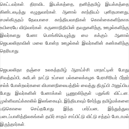
கெட்டவர்கள். திராவிட இயக்கத்தை, தனித்தமிழ் இயக்கத்தை
கிண்டலடித்து எழுதுவார்கள். ஆனால் காந்தியம் புனிதமானது,
சமஸ்கிருதம் தேவபாசை. காந்தியவாதிகள் கொள்கைகளிற்காக
உயிரையே விடுவார்கள். கருணாநிதியின் தவறுகளிற்கு, ஊழல்களிற்கு
இவர்களது பேனா பொங்கியெழுந்து மை கக்கும். ஆனால்
ஜெயலலிதாவின் மலை போன்ற ஊழல்கள் இவர்களின் கண்களிற்கு
தெரியாது.
ஜெயலலிதா தஞ்சை உலகத்தமிழ் ஆராய்ச்சி மாநாட்டின் போது
சிவத்தம்பி, சுவீடன் நாட்டு உப்சலா பல்கலைக்கழக பேராசிரியர் பீற்றர்
சல்க் போன்றவர்களை விமானநிலையத்தில் வைத்து திருப்பி அனுப்பிய
போது இவர்களின் பேனாக்கள் பூணூலிற்குள் பதுங்கி விட்டன.
முள்ளிவாய்க்காலில் இலங்கையும், இந்தியாவும் சேர்ந்து தமிழ்மக்களை
படுகொலை செய்தபோது இந்த பார்ப்பன, இந்துத்துவ
படைப்பாளித்திலகங்கள் தயிர் சாதம் சாப்பிட்டு விட்டு சத்தம் போடாமல்
இருந்தார்கள்.