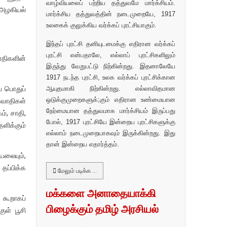
வாழ்வியலைப் பற்றிய தத்துவமே மார்க்சியம்.
 அழகியல்
மார்க்சிய தத்துவத்தின் நடைமுறையே, 1917
உலகைக் குலுக்கிய வர்க்கப் புரட்சியாகும்.
இந்தப் புரட்சி தனியுடமைக்கு எதிரான வர்க்கப்
புரட்சி என்பதாலே, எல்லாப் புரட்சிகளிலும்
ாதிகளின்
இருந்து வேறுபட்டு நிற்கின்றது. இதனாலேயே
1917 நடந்த புரட்சி, உலக வர்க்கப் புரட்சிக்கான
் பொதுப்
ஆயுதமாகி நிற்கின்றது. எல்லாவிதமான
ஒடுக்குமுறைகளுக்;கும் எதிரான உண்மையான
யவாதிகள்
நேர்மையான தத்துவமாக மார்க்சியம் இருப்பது
், சாதி,
போல், 1917 புரட்சியே இன்றைய புரட்சிகளுக்கு
ளிக்கும்
எல்லாம் நடைமுறையாகவும் இருக்கின்றது. இது
தான் இன்றைய எதார்த்தம்.
யலையும்,
 தப்பிக்க
மேலும் படிக்க …
மக்களை அனாதையாக்கி
 கூறாகப்
பிழைக்கும் தமிழ் அரசியல்
ுள் பூசி