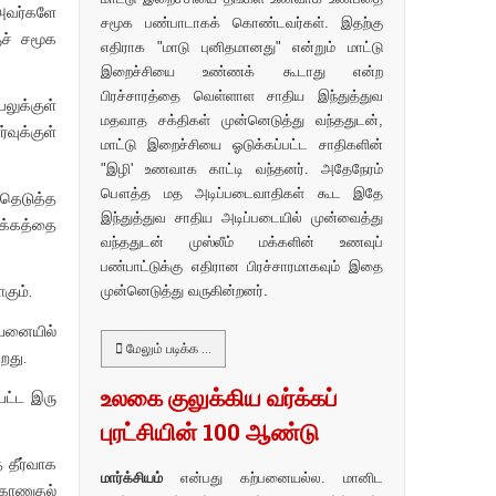
 அவர்களே
சமூக பண்பாடாகக் கொண்டவர்கள். இதற்கு
ுச் சமூக
எதிராக "மாடு புனிதமானது" என்றும் மாட்டு
இறைச்சியை உண்ணக் கூடாது என்ற
பிரச்சாரத்தை வெள்ளாள சாதிய இந்துத்துவ
லுக்குள்
மதவாத சக்திகள் முன்னெடுத்து வந்ததுடன்,
வுக்குள்
மாட்டு இறைச்சியை ஓடுக்கப்பட்ட சாதிகளின்
"இழி' உணவாக காட்டி வந்தனர். அதேநேரம்
பௌத்த மத அடிப்படைவாதிகள் கூட இதே
்தெடுத்த
இந்துத்துவ சாதிய அடிப்படையில் முன்வைத்து
க்கத்தை
வந்ததுடன் முஸ்லீம் மக்களின் உணவுப்
பண்பாட்டுக்கு எதிரான பிரச்சாரமாகவும் இதை
கும்.
முன்னெடுத்து வருகின்றனர்.
்பனையில்
மேலும் படிக்க …
றது.
உலகை குலுக்கிய வர்க்கப்
பட்ட இரு
புரட்சியின் 100 ஆண்டு
 தீர்வாக
மார்க்சியம்
என்பது கற்பனையல்ல. மானிட
 காணுதல்