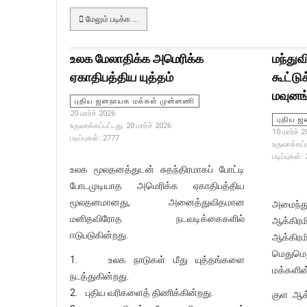
மேலும் படிக்க …
உலக மேலாதிக்க அமெரிக்க
மந்துவ
ஏகாதிபத்திய யுத்தம்
கூட்ட
மவுனங
புதிய ஜனநாயக மக்கள் முன்னணி
20 மார்ச் 2026
புதிய 
உருவாக்கப்பட்டது: 20 மார்ச் 2026
10 மார்ச் 
படிப்புகள்: 2777
உருவாக்கப்ப
படிப்புகள்:
உலக மூலதனத்துடன் சுதந்திரமாகப் போட்டி
போடமுடியாத அமெரிக்க ஏகாதிபத்திய
முல்லை
மூலதனமானது, அனைத்துவிதமான
அமைந்த
மனிதவிரோத நடவடிக்கைகளில்
ஆக்கிரம
ஈடுபடுகின்றது.
ஆக்கி
மெதுமெ
1. உலக நாடுகள் மீது யுத்தங்களை
மக்களின
நடத்துகின்றது.
2. புதிய வரிகளைத் திணிக்கின்றது.
குள ஆக்