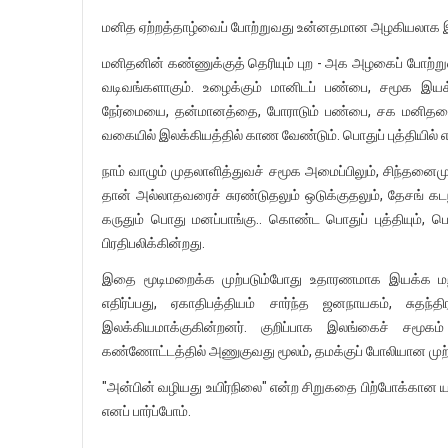
மனித ஏற்றத்தாழ்வைப் போற்றுவது உன்னதமான அழகியலாக இரு
மனிதனின் கண்ணுக்குத் தெரியும் புற - அக அழகைப் போற்றுவத
வடிவங்களாகும். உழைக்கும் மானிடப் பண்பை, சமூக இய
நேர்மையை, தன்மானத்தை, போராடும் பண்பை, சக மனிதன
வகையில் இலக்கியத்தில் காண வேண்டும். பொதுப் புத்தியில் எ
நாம் வாழும் முதலாளித்துவச் சமூக அமைப்பிலும், சிந்தனைம
தான் அல்லாதவரைச் சுரண்டுதலும் ஒடுக்குதலும், தேசங் கடந
கருதும் பொது மனப்பாங்கு.. கொண்ட பொதுப் புத்தியும், 
பிரதிபலிக்கின்றது.
இதை மூடிமறைக்க முற்படும்போது உதாரணமாக இயக்க மற்றும
எதிர்ப்பது, ஏகாதிபத்தியம் சார்ந்த ஜனநாயகம், ச
இலக்கியமாக்குகின்றனர். குறிப்பாக இலங்கைச் சமூக
கண்ணோட்டத்தில் அணுகுவது மூலம், தமக்குப் போலியான முற
"அன்பின் வழியது உயிர்நிலை" என்ற சிறுகதை பிற்போக்கா
எனப் பார்ப்போம்.