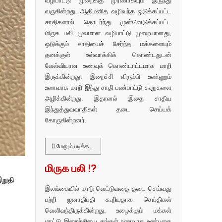
வழிபாட்டு முறைக்கு முரணாகவும் இருந்து
வருகின்றது. ஆதிமனித வழிவந்த ஒடுக்கப்பட்ட
சாதிகளால் தொடர்ந்து முன்னெடுக்கப்பட்ட
மிருக பலி மூலமான வழிபாட்டு முறையானது,
ஒடுக்கும் சாதியைச் சேர்ந்த மக்களையும்
தனக்குள் உள்வாக்கிக் கொண்டதுடன்
வேள்வியான உணவுக் கொண்டாட்டமாக மாறி
இருக்கின்றது. இறைச்சி விரும்பி உண்ணும்
உணவாக மாறி இந்து-சாதி பண்பாட்டு கூறுகளை
அழிக்கின்றது. இதானல் இதை சாதிய
இந்துத்துவவாதிகள் தடை செய்யக்
கோருகின்றனர்.
மேலும் படிக்க …
மிருக பலி !?
இறுதி
இலங்கையில் மாடு வெட்டுவதை தடை செய்வது
பற்றி ஜனாதிபதி கூறியதாக செய்திகள்
வெளிவந்திருக்கின்றது. உழைக்கும் மக்கள்
மாட்டு இறைச்சியை தங்கள் உணவாக உண்பதை