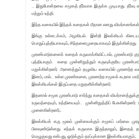
… இதுபோன்றவை சமூகத் தீர்வாக இருக்க முடியாது. தீர்வ
மற்றும் உத்தி.
இந்த வகையில் இந்தக் கதைகள் மீதான எனது விமர்சனங்கள், 
இங்கு உள்ளடக்கம், அழகியல்.. இன்றி இலக்கியம் கிடைய
பொதுப்புத்தியாகவும், சிந்தனைமுறையாகவும் இருக்கின்றது.
முரண்பாடுகளைக் கதைக் கருவாக்கிவிட்டால், முரண்பாடு கு
புத்தியாகும். கதை முன்னிறுத்தும் கருவுக்குரிய முரண்
மறுக்கின்றனர். அனைத்தும் தழுவிய வகையில் முரணற்ற வகை
இனம், பால்… உள்ள முரண்களை, முரணற்ற சமூகக் கூறாக ம
இலக்கியங்கள் இருப்பதை மறுதளிக்கின்றனர்.
இதனால் சமூக முரண்பாடு சார்ந்து கதைகள் விமர்சனத்துக்க
உருவத்தையும், உத்தியையும்.. முன்னிறுத்திப் பேசுகின்றனர்
முனைகின்றனர்;.
இலக்கியக் கரு மூலம் முன்வைக்கும் சமூகப் பார்வை முர
பிளவுண்டுள்ளது. எந்தக் கருவாக இருந்தாலும், இதைத் தாண
மெழுகுவது என்பது, ஒடுக்கும் தரப்புக்கான இலக்கியமாகும்;.