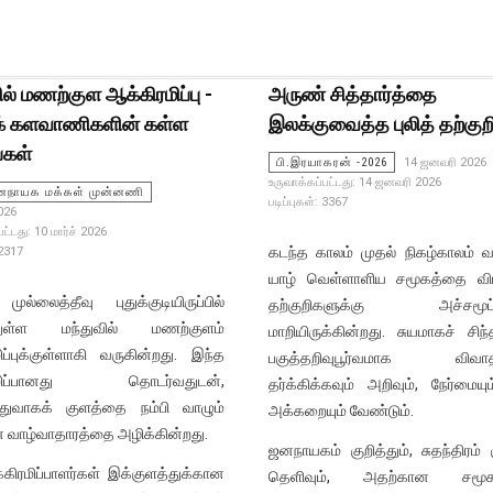
ில் மணற்குள ஆக்கிரமிப்பு -
அருண் சித்தார்த்தை
ுக் களவாணிகளின் கள்ள
இலக்குவைத்த புலித் தற்குற
்கள்
பி.இரயாகரன் -2026
14 ஜனவரி 2026
உருவாக்கப்பட்டது: 14 ஜனவரி 2026
ஜனநாயக மக்கள் முன்னணி
படிப்புகள்: 3367
2026
ட்டது: 10 மார்ச் 2026
கடந்த காலம் முதல் நிகழ்காலம்
 2317
யாழ் வெள்ளாளிய சமூகத்தை விமர
த்தீவு புதுக்குடியிருப்பில்
தற்குறிகளுக்கு அச்சமூட்
ுள்ள மந்துவில் மணற்குளம்
மாறியிருக்கின்றது. சுயமாகச் சிந்த
ிப்புக்குள்ளாகி வருகின்றது. இந்த
பகுத்தறிவுபூர்வமாக விவாதிக
ரமிப்பானது தொடர்வதுடன்,
தர்க்கிக்கவும் அறிவும், நேர்மையு
துவாகக் குளத்தை நம்பி வாழும்
அக்கறையும் வேண்டும்.
் வாழ்வாதாரத்தை அழிக்கின்றது.
ஜனநாயகம் குறித்தும், சுதந்திரம் க
கிரமிப்பாளர்கள் இக்குளத்துக்கான
தெளிவும், அதற்கான சமூகப்