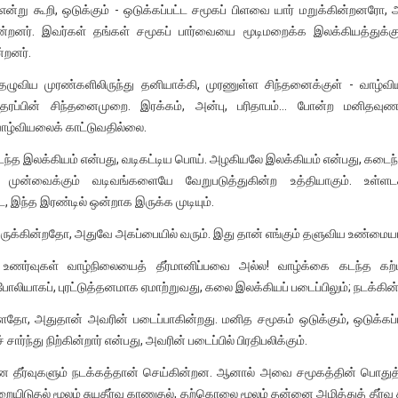
ன்று கூறி, ஒடுக்கும் - ஒடுக்கப்பட்ட சமூகப் பிளவை யார் மறுக்கின்றனரோ,
ன்றனர். இவர்கள் தங்கள் சமூகப் பார்வையை மூடிமறைக்க இலக்கியத்துக்க
்றனர்.
ிய முரண்களிலிருந்து தனியாக்கி, முரணுள்ள சிந்தனைக்குள் - வாழ்விய
் தரப்பின் சிந்தனைமுறை. இரக்கம், அன்பு, பரிதாபம்… போன்ற மனிதவுணர்
ான வாழ்வியலைக் காட்டுவதில்லை.
ந்த இலக்கியம் என்பது, வடிகட்டிய பொய். அழகியலே இலக்கியம் என்பது, கடைந
முன்வைக்கும் வடிவங்களையே வேறுபடுத்துகின்ற உத்தியாகும். உள்ளட
்ட, இந்த இரண்டில் ஒன்றாக இருக்க முடியும்.
் இருக்கின்றதோ, அதுவே அகப்பையில் வரும். இது தான் எங்கும் தளுவிய உண்மையா
 உணர்வுகள் வாழ்நிலையைத் தீர்மானிப்பவை அல்ல! வாழ்க்கை கடந்த கற
. போலியாகப், புரட்டுத்தனமாக ஏமாற்றுவது, கலை இலக்கியப் படைப்பிலும்; நடக்கின்
ள்ளதோ, அதுதான் அவரின் படைப்பாகின்றது. மனித சமூகம் ஒடுக்கும், ஒடுக்கப்
ந்து நிற்கின்றார் என்பது, அவரின் படைப்பில் பிரதிபலிக்கும்.
ான தீர்வுகளும் நடக்கத்தான் செய்கின்றன. ஆனால் அவை சமூகத்தின் பொதுத்
ையிடுதல் மூலம் சுயதீர்வு காணுதல், தற்கொலை மூலம் தன்னை அழித்துத் தீர்வு