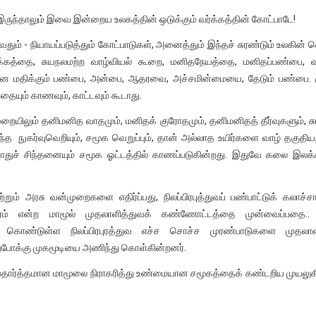
ந்தாலும் இவை இன்றைய உலகத்தின் ஒடுக்கும் வர்க்கத்தின் கோட்பாடே!
ும் - நியாயப்படுத்தும் கோட்பாடுகள், அனைத்தும் இந்தச் சுரண்டும் உலகின் 
க்கத்தை, சுயநலமற்ற வாழ்வியல் கூறை, மனிதநேயத்தை, மனிதப்பண்பை, வ
ை மதிக்கும் பண்பை, அன்பை, ஆதரவை, அச்சமின்மையை, தேடும் பண்பை. 
தையும் காணவும், காட்டவும் கூடாது.
ுறையிலும் தனிமனித வாதமும், மனிதக் குரோதமும், தனிமனிதத் தீர்வுகளும், சு
்த நுகர்வுவெறியும், சமூக வெறுப்பும், தான் அல்லாத உயிர்களை வாழ் தகுதிய
பொதுச் சிந்தனையும் சமூக ஓட்டத்தில் காணப்படுகின்றது. இதுவே கலை இலக்க
் அரசு வன்முறைகளை எதிர்ப்பது, நிலப்பிரபுத்துவப் பண்பாட்டுக் கலாச்
ுதந்திரம் என்ற மாமூல் முதலாளித்துவக் கண்ணோட்டத்தை முன்வைப்பத
ம் கொண்டுள்ள நிலப்பிரபுரத்துவ எச்ச சொச்ச முரண்பாடுகளை முதலாளி
்போக்கு முகமூடியை அணிந்து கொள்கின்றனர்.
ன யதார்த்தமான மாமூலை நிராகரித்து உண்மையான சமூகத்தைக் கண்டறிய முயலு