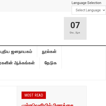
Language Selection
07
வெ
,
ஆக
புதிய ஜனநாயகம்
நூல்கள்
்களின் ஆக்கங்கள்
தேடுக
MOST READ
முற்றவெளியில் பிணத்தை