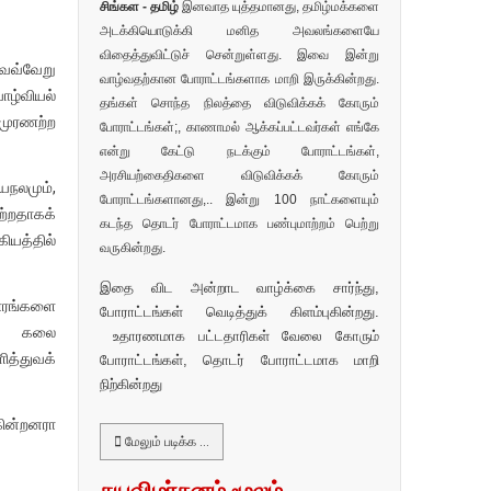
சிங்கள - தமிழ்
இனவாத யுத்தமானது, தமிழ்மக்களை
அடக்கியொடுக்கி மனித அவலங்களையே
விதைத்துவிட்டுச் சென்றுள்ளது. இவை இன்று
வெவ்வேறு
வாழ்வதற்கான போராட்டங்களாக மாறி இருக்கின்றது.
ாழ்வியல்
தங்கள் சொந்த நிலத்தை விடுவிக்கக் கோரும்
முரணற்ற
போராட்டங்கள்;, காணாமல் ஆக்கப்பட்டவர்கள் எங்கே
என்று கேட்டு நடக்கும் போராட்டங்கள்,
அரசியற்கைதிகளை விடுவிக்கக் கோரும்
யநலமும்,
போராட்டங்களானது,.. இன்று 100 நாட்களையும்
ற்றதாகக்
கடந்த தொடர் போராட்டமாக பண்புமாற்றம் பெற்று
ியத்தில்
வருகின்றது.
இதை விட அன்றாட வாழ்க்கை சார்ந்து,
சாரங்களை
போராட்டங்கள் வெடித்துக் கிளம்புகின்றது.
ை.. கலை
உதாரணமாக பட்டதாரிகள் வேலை கோரும்
த்துவக்
போராட்டங்கள், தொடர் போராட்டமாக மாறி
நிற்கின்றது
கின்றனரா
மேலும் படிக்க …
சுயவிமர்சனம் மூலம்