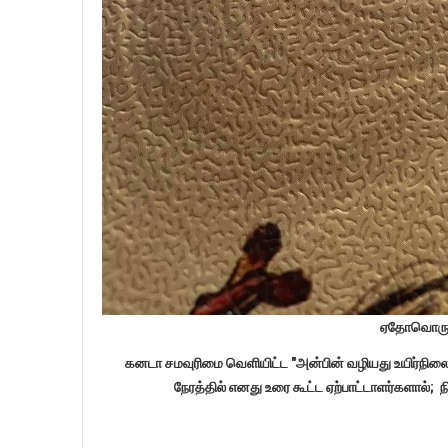
ஏதோவொரு க
கனடா சமவுரிமை வெளியிட்ட "அன்பின் வழியது உயிர்நிலை" 
நேரத்தில் எனது உரை கூட்ட ஏற்பாட்டாளர்களால்; நி