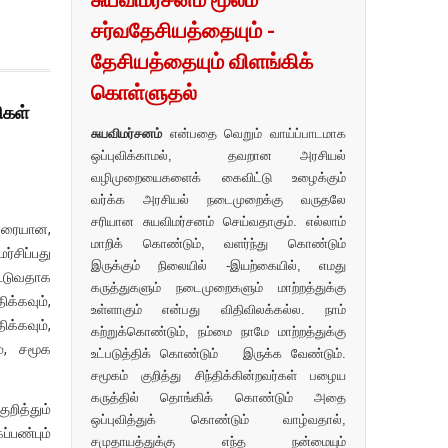
சர்வதேசியத்தையும் -
தேசியத்தையும் விளங்கிக்
கொள்ளுதல்
ிகள்
சுயவிமர்சனம்
என்பதை வெறும் வாய்ப்பாடமாக
ஒப்புவிக்காமல், தவறான அரசியல்
வழிமுறையைகளைக் கைவிட்டு உழைக்கும்
வர்க்க அரசியல் நடைமுறைக்கு வருதலே
சரியான சுயவிமர்சனம் செய்வதாகும். எல்லாம்
 வரையான,
மாறிக் கொண்டும், வளர்ந்து கொண்டும்
்சிப்பது
இருக்கும் நிலையில் -இயற்கையில், எமது
டுவதாக
கருத்துகளும் நடைமுறைகளும் மாற்றத்துக்கு
ிக்கவும்,
உள்ளாகும் என்பது விதிவிலக்கல்ல. நாம்
்கவும்,
கற்றுக்கொண்டும், நம்மை நாமே மாற்றத்துக்கு
ம், சமூக
உட்படுத்திக் கொண்டும் இருக்க வேண்டும்.
சமூகம் குறித்து சிந்திக்கின்றவர்கள் பழைய
கருத்தில் தொங்கிக் கொண்டும் அதை
ுறித்தும்
ஒப்புவித்துக் கொண்டும் வாழ்வதால்,
பண்பும்
சமுதாயத்துக்கு எந்த நன்மையும்