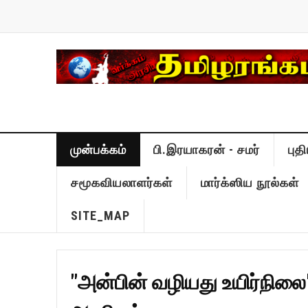
முன்பக்கம்
பி.இரயாகரன் - சமர்
புத
சமூகவியலாளர்கள்
மார்க்ஸிய நூல்கள்
SITE_MAP
"அன்பின் வழியது உயிர்நிலை