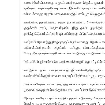
கலை இலக்கியமானது சமூகம் சார்ந்ததாக இருக்க முடியும் எ
ஒடுக்கும் வர்க்கத்தினது கலை இலக்கியத்தைப் படைக்கி
உள்ளடக்கமற்ற அழகியலாக, கலை உத்தியாகப் பூசி மெழுகுகின
தனிமனித முரண்களை, சமூக முரண்களை.. அனைத்தும் தழுவ
குறுக்கிக் காட்டி விடுகின்றனர்;. இது தான் ஒடுக்கும
ஒளித்துக்கொள்கின்றனர். முரணிலிருந்து விடுபடுவதற்க
வாழ்வின் அனைத்து நிகழ்வுகளும் அரசியலானது. அரசியல் கட
அயோக்கியத்தனம். அழகியல் என்பது, உள்ளடக்கத்தை 
வேறுபடுத்துவதல்ல உத்தி. உள்ளடக்கம் ஒடுக்கும் - ஒடுக்கப்பட
"சட்டியில் இருந்தால்தானே அகப்பையில் வரும்" எது சட்டியில
வாழ்நிலை தான் உணர்வுகளைத் தீர்மானிக்கிறதே ஒழிய,
உணர்வுரீதியில் முற்போக்காக வாழவும் சிந்திக்கவும் முடியாது
படைப்பாளிக்குச் சமூகம் குறித்து என்ன சமூகப் பார்வை உ
முரண்கூறுகளுடன் இயங்குகிறபோது. படைப்பாளி இதில் எதைச் சார்
அன்றாட மனித வாழ்வில் ஏற்படும் முரண்பாடுகளும், அதற்க
இருக்க முடியுமா என்றால் இல்லை. உதாரணமாக கடவுளிடம் முற