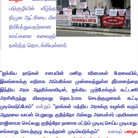
படுகுழியில் வீழ்ந்த
திமுக ஆட்சியை மீள
நிமிர்த்துவதற்கான
காய்களை கலைஞர்
நகர்த்த தொடங்கியுள்ளார்.
“ஐக்கிய நாடுகள் சபையின் மனித உரிமைகள் பேரவையில்,
இலங்கைக்கு எதிராக அமெரிக்கா முன்வைத்துள்ள தீர்மானத்தை
இந்திய அரசு ஆதரிக்காவிடின், ஐக்கிய முற்போக்குக் கூட்டணி
அரசிலிருந்து விலகுவது தொடர்பாக செயற்குழுவைக் கூட்டி
முடிவெடுப்போம்”
என்றும்
“நாங்கள் மத்திய அரசுக்கு வழங்கி வரும
ஆதரவை வாபஸ் பெறுவது குறித்தோ அல்லது அமைச்சர் பதவிகளை
ராஜினாமா செய்வது குறித்தோ நானாக மட்டும் முடிவு செய்ய முடியாது.
எங்களது செயற்குழு கூடித்தான் முடிவெடுக்கும்”
எனவும்
பழைய