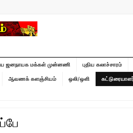
திய ஜனநாயக மக்கள் முன்னணி
புதிய கலாச்சாரம்
ஆவணக் களஞ்சியம்
ஒலி/ஒளி
கட்டுரையாளர
ப்பே