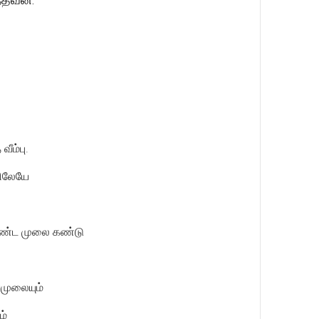
ீம்பு.
லிலேயே
வரண்ட முலை கண்டு
ுமுலையும்
ம்