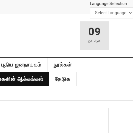
Language Selection
09
ஞா
,
ஆக
புதிய ஜனநாயகம்
நூல்கள்
்களின் ஆக்கங்கள்
தேடுக