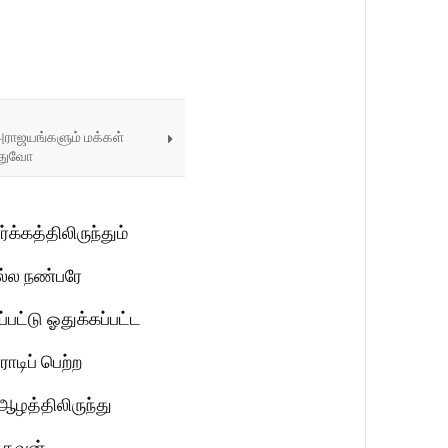
அராஜயங்களும் மக்கள்
்துவோ
க்கத்திலிருந்தும்
ல்ல நண்பரே
்பட்டு ஓதுக்கப்பட்ட
ாடிப் பெற்ற
ஆழத்திலிருந்து
்தவன்.