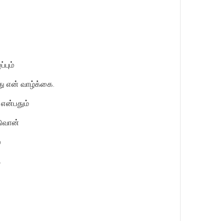
்பும்
 என் வாழ்க்கை.
என்பதும்
டுவான்
்
ே