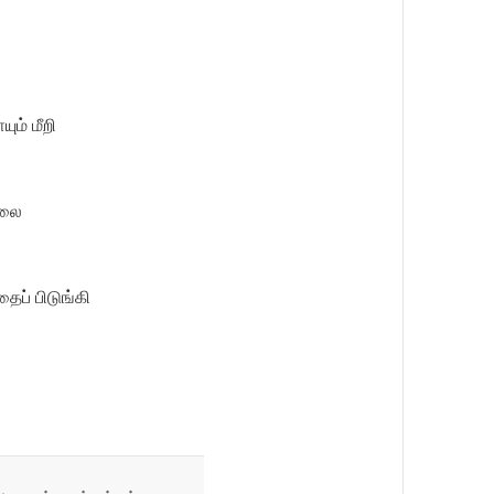
ம் மீறி
்லை
ைப் பிடுங்கி