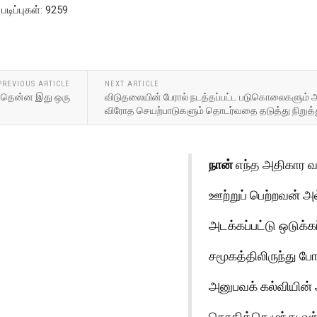
படிப்புகள்: 9259
PREVIOUS ARTICLE
NEXT ARTICLE
தென்ன இது ஒரு
விடுதலையின் பேரால் நடத்தப்பட்ட படுகொலைகளும் 
விரோத செயற்பாடுகளும் தொடர்வதை தடுத்து நிறுத
நான்
எந்த அதிகார வர்
ஊற்றுப் பெற்றவன் அ
அடக்கப்பட்டு ஒடுக்கப
சமூகத்திலிருந்து போர
அனுபவக் கல்வியின் 
கொதித்தெழுந்து வந