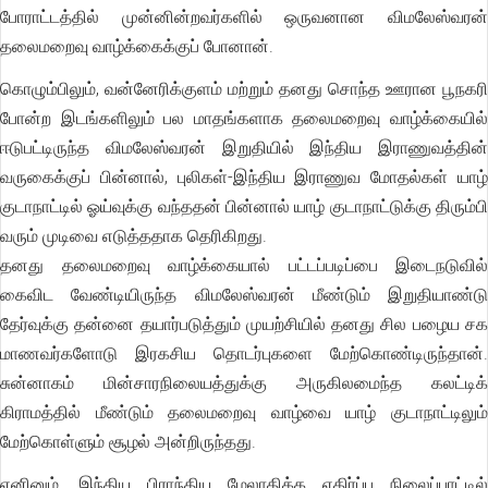
போராட்டத்தில் முன்னின்றவர்களில் ஒருவனான விமலேஸ்வரன்
தலைமறைவு வாழ்க்கைக்குப் போனான்.
கொழும்பிலும், வன்னேரிக்குளம் மற்றும் தனது சொந்த ஊரான பூநகரி
போன்ற இடங்களிலும் பல மாதங்களாக தலைமறைவு வாழ்க்கையில்
ஈடுபட்டிருந்த விமலேஸ்வரன் இறுதியில் இந்திய இராணுவத்தின்
வருகைக்குப் பின்னால், புலிகள்-இந்திய இராணுவ மோதல்கள் யாழ்
குடாநாட்டில் ஓய்வுக்கு வந்ததன் பின்னால் யாழ் குடாநாட்டுக்கு திரும்பி
வரும் முடிவை எடுத்ததாக தெரிகிறது.
தனது தலைமறைவு வாழ்க்கையால் பட்டப்படிப்பை இடைநடுவில்
கைவிட வேண்டியிருந்த விமலேஸ்வரன் மீண்டும் இறுதியாண்டு
தேர்வுக்கு தன்னை தயார்படுத்தும் முயற்சியில் தனது சில பழைய சக
மாணவர்களோடு இரகசிய தொடர்புகளை மேற்கொண்டிருந்தான்.
சுன்னாகம் மின்சாரநிலையத்துக்கு அருகிலமைந்த கலட்டிக்
கிராமத்தில் மீண்டும் தலைமறைவு வாழ்வை யாழ் குடாநாட்டிலும்
மேற்கொள்ளும் சூழல் அன்றிருந்தது.
எனினும், இந்திய பிராந்திய மேலாதிக்க எதிர்ப்பு நிலைப்பாட்டில்