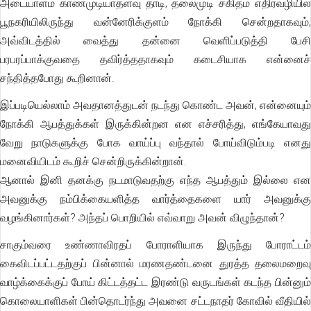
அடையாளம் காணமுடியாதளவு தாடி, தலைமுடி சகிதம் எதிர்வழியில்
பூநகரியிலிருந்து வன்னேரிக்குளம் நோக்கி சென்றதாகவும்,
அவ்விடத்தில் வைத்து தன்னை வெளிப்படுத்தி பேசி
பரபரப்பாக்குவதை தவிர்த்ததாகவும் கடைசியாக என்னைச்
சந்தித்தபோது கூறினான்.
இப்படியெல்லாம் அவதானத்துடன் நடந்து கொண்ட அவன், என்னையும்
நோக்கி ஆபத்துக்கள் இருக்கின்றன என எச்சரித்து, எங்கேயாவது
வேறு நாடுகளுக்கு போக வாய்ப்பு வந்தால் போய்விடும்படி எனது
மனைவியிடம் கூறிச் சென்றிருக்கின்றான்.
ஆனால் இனி தனக்கு நடமாடுவதற்கு எந்த ஆபத்தும் இல்லை என
அவனுக்கு நம்பிக்கையளித்த வார்த்தைகளை யார் அவனுக்கு
வழங்கினார்கள்? அந்தப் பொறியில் எவ்வாறு அவன் விழுந்தான்?
சாகும்வரை உண்ணாவிரதப் போராளியாக இருந்து போராட்டம்
கைவிடப்பட்டதற்குப் பின்னால் மரணதண்டனை துரத்த தலைமறைவு
வாழ்க்கைக்குப் போய் கிட்டத்தட்ட இரண்டு வருடங்கள் கடந்த பின்னும்
கொலையாளிகள் பின்தொடர்ந்து அவனை சட்டநாதர் கோவில் வீதியில்