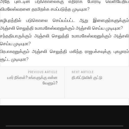
அதே புளட்டின் படுகொலைக்கு எதிராக போராடி வெளியேறிய
விமலேஸ்வரனை தரமிறக்க சமப்படுத்த முடியுமா?
சுழிபுரத்தில் படுகொலை செய்யப்பட்ட ஆறு இளைஞர்களுக்கும்
அஞ்சலி செலுத்தி உமாமகேஸ்வரனுக்கும் அஞ்சலி செய்ய முடியுமா?
சந்ததியாருக்கும் அஞ்சலி செலுத்தி உமாமகேஸ்வரனுக்கும் அஞ்சலி
செய்ய முடியுமா?
பிரபாகரனுக்கும் அஞ்சலி செலுத்தி மகிந்த ராஜபக்சவுக்கு புகழாரம்
சூட்ட முடியுமா?
PREVIOUS ARTICLE
NEXT ARTICLE
யார் நீங்கள்? உங்களுக்கு என்ன
தி.கிட்டுவின் குட்டு
வேணும்?