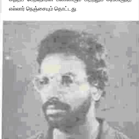
எல்லார் நெஞ்சையும் தொட்டது.