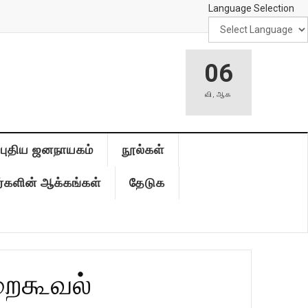
Language Selection
06
வி
,
ஆக
புதிய ஜனநாயகம்
நூல்கள்
்களின் ஆக்கங்கள்
தேடுக
றைகூவல்