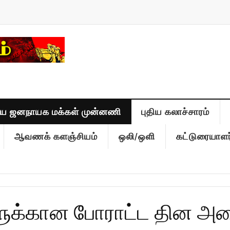
திய ஜனநாயக மக்கள் முன்னணி
புதிய கலாச்சாரம்
ஆவணக் களஞ்சியம்
ஒலி/ஒளி
கட்டுரையாளர
ளுக்கான போராட்ட தின அ