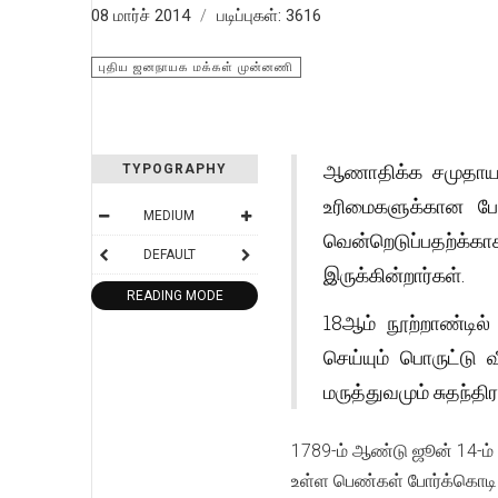
08 மார்ச் 2014
படிப்புகள்: 3616
புதிய ஜனநாயக மக்கள் முன்னணி
ஆணாதிக்க சமுதாயத்
TYPOGRAPHY
உரிமைகளுக்கான போ
MEDIUM
வென்றெடுப்பதற்க்
DEFAULT
இருக்கின்றார்கள்.
READING MODE
18ஆம் நூற்றாண்டில
செய்யும் பொருட்டு வ
மருத்துவமும் சுதந்த
1789-ம் ஆண்டு ஜூன் 14-ம் த
உள்ள பெண்கள் போர்க்கொடி 