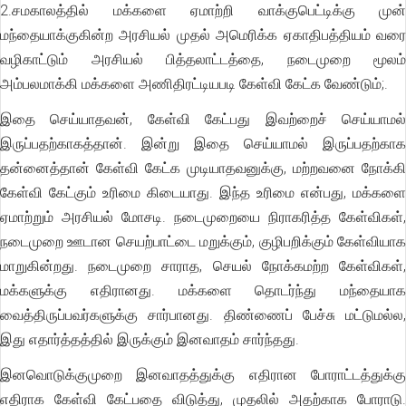
2.சமகாலத்தில் மக்களை ஏமாற்றி வாக்குபெட்டிக்கு முன்
மந்தையாக்குகின்ற அரசியல் முதல் அமெரிக்க ஏகாதிபத்தியம் வரை
வழிகாட்டும் அரசியல் பித்தலாட்டத்தை, நடைமுறை மூலம்
அம்பலமாக்கி மக்களை அணிதிரட்டியபடி கேள்வி கேட்க வேண்டும்;.
இதை செய்யாதவன், கேள்வி கேட்பது இவற்றைச் செய்யாமல்
இருப்பதற்காகத்தான். இன்று இதை செய்யாமல் இருப்பதற்காக
தன்னைத்தான் கேள்வி கேட்க முடியாதவனுக்கு, மற்றவனை நோக்கி
கேள்வி கேட்கும் உரிமை கிடையாது. இந்த உரிமை என்பது, மக்களை
ஏமாற்றும் அரசியல் மோசடி. நடைமுறையை நிராகரித்த கேள்விகள்,
நடைமுறை ஊடான செயற்பாட்டை மறுக்கும், குழிபறிக்கும் கேள்வியாக
மாறுகின்றது. நடைமுறை சாராத, செயல் நோக்கமற்ற கேள்விகள்,
மக்களுக்கு எதிரானது. மக்களை தொடர்ந்து மந்தையாக
வைத்திருப்பவர்களுக்கு சார்பானது. திண்ணைப் பேச்சு மட்டுமல்ல,
இது எதார்த்தத்தில் இருக்கும் இனவாதம் சார்ந்தது.
இனவொடுக்குமுறை இனவாதத்துக்கு எதிரான போராட்டத்துக்கு
எதிராக கேள்வி கேட்பதை விடுத்து, முதலில் அதற்காக போராடு.