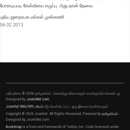
போராடியபடி கேள்வியை எழுப்பு. அது தான் தேவை.
புதிய ஜனநாயக மக்கள் முன்னணி
06.02.2013
பதிப்புரிமை © 2026 தமிழரங்கம். அனைத்து உரிமைகளும் கையிருப்பில் கொண்டது.
புதிய இடுகைகளுக்கான அறிவிப்புகளை
Designed by
JoomlArt.com
.
பெறவிரும்பின் விருப்பு அழுத்தியை அழுத்தி
Joomla!
GNU/GPL உரிமம்
கீழ் வெளியிடப்பட்ட ஒரு இலவச மென்பொருள்.
தெரிவிக்கவும்
Copyright © 2026 Joomla!. All Rights Reserved. Powered by
தமிழரங்கம்
-
புதிய இடுகைகளுக்கான அறிவிப்புகளை
Designed by JoomlArt.com.
பெறவிரும்பின் விருப்பு அழுத்தியை அழுத்தி
Bootstrap
is a front-end framework of Twitter, Inc. Code licensed under
தெரிவிக்கவும்