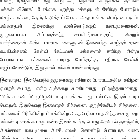
நின்று, நிகழ்காலம் மீது சேறு அடிப்பதுதான். கடந்தகால தங்கள்
மக்கள் விரோதப் போக்கை மறுத்து மக்களுடன் சேர்ந்து போராடும்
நிகழ்காலத்தை தேர்ந்தெடுக்கும் போது, அதுதான் சுயவிமர்சனமாகும்.
மக்களுடன் இணைந்து முன்னெடுக்கும் நடைமுறைதான்,
முழுமையான அப்பளுக்கற்ற சுயவிமர்சனமாகும்;;. வெறும்
வார்த்தைகள் அல்ல, மாறாக மக்களுடன் இணைந்து வாழ்தல் தான்
சுயவிமர்சனம். கேள்வி கேட்பவன்; மக்களைச் சார்ந்து நின்று
போராடியபடி, மக்களைச் சாராத போக்குக்கு எதிராக கேள்வி
எழுப்பவேண்டும்;. இது தான் மக்கள் நலன் சார்தது.
இனவாதம், இனவொடுக்குமுறைக்கு எதிரான போராட்டத்தில் "தமிழன்
ஏமாறக் கூடாது" என்ற அக்கறை போலியானது, புரட்டுத்தனமானது.
"சிங்களவனிடம்" தமிழனிடம் ஏமாறக் கூடாது என்பதே, இதன் சாரப்
பொருள். இதுவொரு இனவாதச் சிந்தனை. குறுந்தேசியச் சிந்தனை.
மக்களைப் பிரிக்கின்ற, பிளக்கின்ற அதே பேரினவாத சிந்தனை முறை.
மக்கள் ஏமாறக் கூடாது என்ற இனம் கடந்த பொது அரசியல் தளத்தில்,
அதற்கான நடைமுறை அரசியலைக் கொண்டு போராடாத வரை,
"இன்னொருமொரு முறை" ஏமாறக் கூடாது என்பது, மக்களை