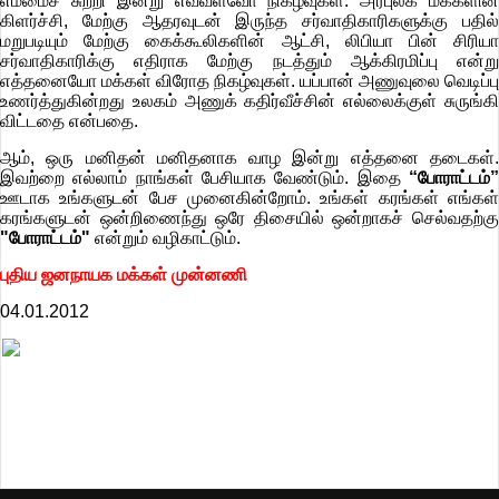
எம்மைச் சுற்றி இன்று எவ்வளவோ நிகழ்வுகள். அரபுலக மக்களின்
கிளர்ச்சி, மேற்கு ஆதரவுடன் இருந்த சர்வாதிகாரிகளுக்கு பதில்
மறுபடியும் மேற்கு கைக்கூலிகளின் ஆட்சி, லிபியா பின் சிரியா
சர்வாதிகாரிக்கு எதிராக மேற்கு நடத்தும் ஆக்கிரமிப்பு என்று
எத்தனையோ மக்கள் விரோத நிகழ்வுகள். யப்பான் அணுவுலை வெடிப்பு
உணர்த்துகின்றது உலகம் அணுக் கதிர்வீச்சின் எல்லைக்குள் சுருங்கி
விட்டதை என்பதை.
ஆம், ஒரு மனிதன் மனிதனாக வாழ இன்று எத்தனை தடைகள்.
இவற்றை எல்லாம் நாங்கள் பேசியாக வேண்டும். இதை
“போராட்டம்”
ஊடாக உங்களுடன் பேச முனைகின்றோம். உங்கள் கரங்கள் எங்கள்
கரங்களுடன் ஒன்றிணைந்து ஒரே திசையில் ஒன்றாகச் செல்வதற்கு
"போராட்டம்"
என்றும் வழிகாட்டும்.
புதிய ஜனநாயக மக்கள் முன்னணி
04.01.2012