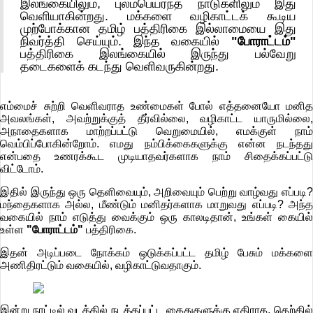
இலங்கையிலும், புலம்பெயர்ந்த நாடுகளிலும் இது
வெளியாகின்றது. மக்களை வழிகாட்டக் கூடிய
முற்போக்கான தமிழ் பத்திரிகை இல்லாமையை இது
நிவர்த்தி செய்யும். இந்த வகையில்
"போராட்டம்"
பத்திரிகை இலங்கையில் இருந்து பல்வேறு
தடைகளைக் கடந்து வெளிவருகின்றது.
எம்மைச் சுற்றி வெளிவராத உண்மைகள் போல் எத்தனையோ மனித
அவலங்கள், அவற்றுக்குத் தீர்வில்லை, வழிகாட்ட யாருமில்லை,
அநாதைகளாக மாற்றப்பட்டு வெறுமையில், எமக்குள் நாம்
வெம்பிப்போகின்றோம். எமது நம்பிக்கைகளுக்கு என்ன நடந்தது
என்பதை உணரக்கூட முடியாதவர்களாக நாம் சிதைக்கப்பட்டு
விட்டோம்.
இதில் இருந்து ஒரு தெளிவையும், அறிவையும் பெற்று வாழ்வது எப்படி?
மந்தைகளாக அல்ல, மீண்டும் மனிதர்களாக மாறுவது எப்படி? அந்த
வகையில் நாம் எடுத்து வைக்கும் ஒரு காலடிதான், உங்கள் கையில்
உள்ள
"போராட்டம்"
பத்திரிகை.
இதன் அடிப்படை நோக்கம் ஒடுக்கப்பட்ட தமிழ் பேசும் மக்களை
அணிதிரட்டும் வகையில், வழிகாட்டுவதாகும்.
இன்று நாட்டில் வடக்கில் நடத்தப்பட்ட கைதுகளுக்கு எதிராக, தெற்கில்