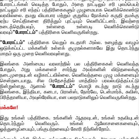
போராட்டங்கள் வெடித்த போதும், அதை நாட்டிலும் சரி புலம்பெயர்
நாட்டிலும் சரி எந்தப் பத்திரிகைகளும் முழுமையாக வெளிக்கொண்டு
வரவில்லை. தமது வியாபார மற்றும் குறுகிய நோக்கம் கருதி தமக்கு
ஏற்ப செய்திகளை திரித்தும் புரட்டியும் வெளியிட்டனர். இவற்றை
உடைத்தெறியவும், உள்ளதை உள்ளபடி வெளிக்கொண்டு
வரவும்
"போராட்டம்"
பத்திரிகை வெளிவருகின்றது.
"போராட்டம்"
பத்திரிகை வெறும் கடதாசி அல்ல. உழைத்து வாழும்
ஒடுக்கப்பட்ட மக்களின் உள்ளக் குமுறல்களாகவே இது தொடர்ந்து
மாதம் ஒரு முறை வெளிவரவுள்ளது.
இலங்கை அண்மைய வரலாற்றில் பல பத்திரிகைகள் வெளிவந்த
போதும், அது மக்களைச் சார்ந்து அவர்களின் விடுதலைக்கு
நடைமுறையுடன் வழிகாட்டவில்லை. வெளிவந்தவை முழு மக்களையும்
சென்றடையாது, சில பிரதேசத்தில் மாத்திரம் பரவல்படுத்தப்பட்டு
நின்றுள்ளது. ஆனால்
“போராட்டம்”
மொழி கடந்து நாடு கடந்த
இலங்கை, இந்தியா, கனடா, பிரான்ஸ், நோர்வே, டென்மார்க், சுவிஸ்,
பிரித்தானியா, அவுஸ்ரேலியா, என பலநாடுகளிலும் வெளிவருகின்றது.
மக்களே!
இது உங்கள் பத்திரிகை. உங்களின் ஆதரவுடன், உங்கள் உதவியுடன்
தொடர்ந்தும் வெளிவரும். உங்கள் ஆலோசனைகளையும்,
ஓத்துழைப்பையும், பங்குபற்றலையும் கோரி நிற்கின்றோம்.