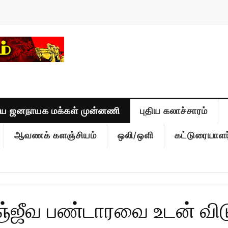
திய ஜனநாயக மக்கள் முன்னணி
புதிய கலாச்சாரம்
ஆவணக் களஞ்சியம்
ஒலி/ஒளி
கட்டுரையாளர
்ஜீவ பண்டாரவை உடன் வி