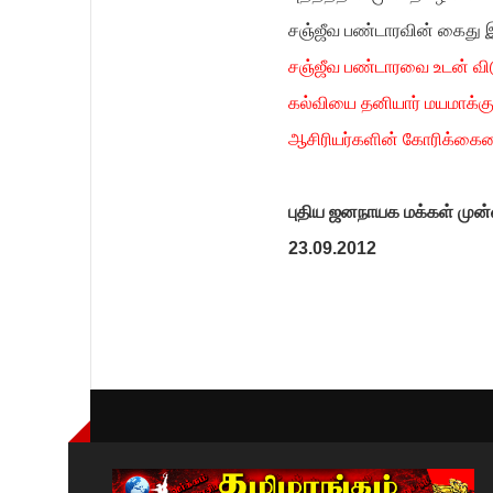
சஞ்ஜீவ பண்டாரவின் கைது இத
சஞ்ஜீவ பண்டாரவை உடன் வி
கல்வியை தனியார் மயமாக்கு
ஆசிரியர்களின் கோரிக்கைய
புதிய ஜனநாயக மக்கள் மு
23.09.2012