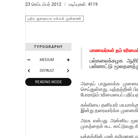
23 செப்டம்பர் 2012
படிப்புகள்: 4119
புதிய ஜனநாயக மக்கள் முன்னணி
TYPOGRAPHY
மாணவர்கள் தம் உரிமை
பல்கலைக்கழக ஆசிரி
MEDIUM
பன்னாட்டு மூலதனத்த
DEFAULT
READING MODE
அதைப் பாதுகாக்க முனைய
செய்துள்ளது. யுத்தத்தின்
போராடும் உரிமையைப் பறிப்பத
கல்வியை தனியார் மயமாக்க
இன்று தரைவார்க்க முனைக
அரசு என்பது அன்னிய மூல
முகத்தைக் கூட காட்டுவது 
யுத்தத்தின் முன் தமிழனை ம