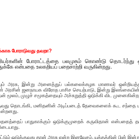
க்காக போராடுவது தவறா?
யர்களின் போராட்டத்தை பலமுகம் கொண்டு தொடர்ந்து ஒட
ுக்கே என்பதை உலகறியப் பறைசாற்றி வருகின்றது.
ும் அரசு, இன்று அனைத்துப் பல்கலைக்கழக மாணவர் ஒன்றியத்
 பின் அரசின் ஜனநாயக விரோத பாசிச செயற்பாடு, இன்று இலங்கையின்
ன் மூலம், முழுச் சமூகத்தையும் அச்சுறுத்தி ஒடுக்கி விட முனைகின்ற
ுவது தொடங்கி, மனிதனின் அடிப்படைத் தேவைகளைக் கூட சந்தை ம
ின்றனது.
தனத்தைப் பாதுகாக்கும் ஒடுக்குமுறைக் கருவிதான் என்பதைத் 
கிடையாது.
ட்டும் ஒடுக்குவது தான் அரசு என்ற இனவேசம், யுத்தத்தின் பின் இன்