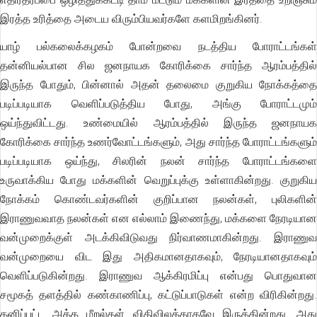
இரத்த உரித்தை அடைய விரும்பியவர்களே களமிறங்கினர்.
யாழ் பல்கலைக்கழகம் போன்றவை நடத்திய போராட்டங்கள்
தன்னியல்பான சில ஜனநாயக கோரிக்கை சார்ந்த ஆரம்பத்தில்
இருந்த போதும், பின்னால் அதன் தலைமை குறுகிய நோக்கத்தை
படிப்படியாக வெளிப்படுத்திய போது, அங்கு போராட்டமும்
ஒய்ந்துவிட்டது. உண்மையில் ஆரம்பத்தில் இருந்த ஜனநாயக
கோரிக்கை சார்ந்த உணர்வோட்டங்களும், அது சார்ந்த போராட்டங்களும்
படிப்படியாக ஒய்ந்து, சிலரின் நலன் சார்ந்த போராட்டங்களை
உருவாக்கிய போது மக்களின் வெறுப்புக்கு உள்ளாகின்றது. குறுகிய
நோக்கம் கொண்டவர்களின் குறிப்பான நலன்கள், புலிகளின்
இராணுவவாத நலன்கள் என எல்லாம் இணைந்து, மக்களை நேரடியான
வன்முறைக்குள் அடக்கிவிடுவது நிர்வாணமாகின்றது. இராணுவ
வன்முறையை விட இது அதிகமானதாகவும், நேரடியானதாகவும்
வெளிப்படுகின்றது. இராணுவ ஆக்கிரமிப்பு என்பது பொதுவான
சமூகத் தளத்தில் கண்காணிப்பு, கட்டுப்பாடுகள் என்ற விரிகின்றது.
தனிப்பட்ட அத்த மீறல்கள் விதிவிலக்காகவே இருக்கின்றது. அது