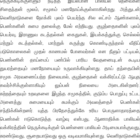
நெருக்கடிக்குள்ளும் நீடித்த இயல்பான பாலியல் தேவைகள்
சிதைந்தன் மூலம், சமூகம் மனநோய்க்குள்ளாகின்றது. அத்துடன்
வெளிநாடுகளை நோக்கி புலம் பெயர்ந்த சில லட்சம் ஆண்களால்,
பெண்களின் சுமை தலைக்கு மேல் எற்றியது. குழந்தைகளின் புலம்
பெயர்வு, இராணுவ கடத்தல்கள் கைதுகள், இயக்கத்துக்கு செல்லல்
மற்றும் கடத்தல்கள், மாற்றுக் கருத்து கொண்டிருந்தால் வீதிப்
படுகொலைகள் முதல் காணமல் போனவர்கள் என நீளும் பட்டியல்,
பெண்ணின் தாய்மைப் பண்பில் பாரிய வேதனையுடன் கூடிய
துயரத்தையும் மனநோயையும் உருவாக்கியுள்ளது. தாய் தந்தையின்
சமூக அரவணைப்பற்ற நிலையால், குழந்தைகள் வக்கிரப்பட்டு ஆயுத
கவர்ச்சிக்குள்ளாகியும் லும்பன் நிலையை அடைகின்றனர்.
சுற்றத்தையும் உறவுகளை இழந்த சமூகத்தில், குடும்ப பொறுப்பு உட்பட
அனைத்து சுமையையும் சுமக்கும் அவலத்தைச் பெண்கள்
சந்திக்கின்றனர். யுத்த பிரதேசத்துக்கே உரிய பொருளாதாரத்தை
பெண்கள் ஈடுகொடுத்த வாழ்வு என்பது, ஆணாதிக்க பாலியல்
வக்கிரத்தின் நெருக்கடிக்குள் பெண்ணை பாலியல் அடிமையாக்குவது,
சுரண்டுவது, சூறையாடுவது ஒரு வடிவமாகியுள்ளது. வெளிநாடுகளில்