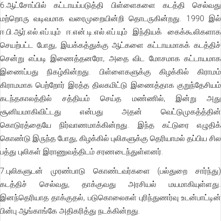
6.ஆட்சோப்பில் கட்டாயப்படுத்தி பிள்ளைகளை கடத்தி செல்வது
மற்றொரு வடிவமாக வரைமுறையின்றி தொடருகின்றது. 1990 இல்
ஈ.பி.ஆர்.எல்.எப்.யும் ஈ.என்.டி.எல்.எப்.யும் இந்தியக் கைக்கூலிகளாக
செயற்பட்ட போது, இயக்கத்துக்கு ஆட்களை கட்டாயமாகக் கடத்திச்
சென்று எப்படி இணைத்தனரோ, அதை விட மோசமாக கட்டாயமாக
இணைப்பது நிகழ்கின்றது. பிள்ளைகளுக்கு கிழக்கில் கிராமம்
கிராமமாக பெற்றோர் இரத்த திலகமிட்டு இணைத்தாக குறுந்தேசியம்
கடந்தகாலத்தில் சத்தியம் செய்த மண்ணில், இன்று அது
சூனியமாகிவிட்டது என்பது அதன் வெட்டுமுகத்த்தின்
கொடுரத்தையே நிர்வாணமாக்கின்றது. இந்த கட்டுரை எழுதிக்
கொண்டு இருந்த போது, கிழக்கில் புலிகளுக்கு தெரியாமல் தப்பிய சில
பத்து புலிகள் இராணுவத்திடம் சரணடைந்துள்ளனர்.
7.புலிகளுடன் முரண்பாடு கொண்டவர்களை (பல்துறை சார்ந்து)
கடத்திச் செல்வது, தாக்குவது அரசியல் மயமாகியுள்ளது.
இனந்தெரியாத தாக்குதல், படுகொலைகள் புரிந்துணர்வு உடன்பாட்டின்
பின்பு ஆங்காங்கே அதிகரித்து நடக்கின்றது.