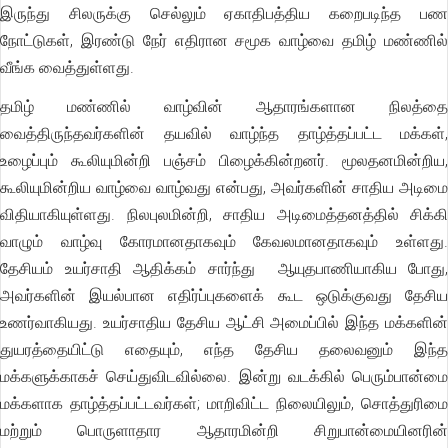
இருந்து சிலருக்கு செல்லும் ஏகாதிபத்திய கறைபடிந்த பண
நோட்டுகள், இரண்டு நேர் எதிரான சமூக வாழ்வை தமிழ் மண்ணில்
வீங்க வைத்துள்ளது.
தமிழ் மண்ணில் வாழ்வின் ஆதாரங்களான நிலத்தை
வைத்திருந்தவர்களின் தயவில் வாழ்ந்த தாழ்த்தப்பட்ட மக்கள்,
உழைப்பும் கூலியுமின்றி பஞ்சம் பிழைக்கின்றனர். மூலதனமின்றிய,
கூலியுமின்றிய வாழ்வை வாழ்வது என்பது, அவர்களின் சாதிய அடிமை
விதியாகியுள்ளது. நிலபுலமின்றி, சாதிய அடிமைத்தனத்தில் சிக்கி
வாழும் வாழ்வு கோரமானதாகவும் கேவலமானதாகவும் உள்ளது.
தேசியம் உயர்சாதி ஆதிக்கம் சார்ந்து ஆயுதபாணியாகிய போது,
அவர்களின் இயல்பான எதிர்ப்புகளைக் கூட ஒடுக்குவது தேசிய
உணர்வாகியது. உயர்சாதிய தேசிய ஆட்சி அமைப்பில் இந்த மக்களின்
துயரத்தையிட்டு எதையும், எந்த தேசிய தலைவனும் இந்த
மக்களுக்காகச் செய்துவிடவில்லை. இன்று வடக்கில் பெரும்பான்மை
மக்களாக தாழ்த்தப்பட்டவர்கள்; மாறிவிட்ட நிலையிலும், சொத்துரிமை
மற்றும் பொருளாதார ஆதாரமின்றி சிறுபான்மையினரின்