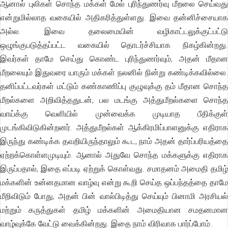
ஆனால் புலிகள் சொந்த மக்கள் மேல் புரிந்துணர்வு மீறலை செய்வது
என்றுமில்லாத வகையில் அதிகரித்துள்ளது. இவை தன்னிச்சையாக
அல்ல. இவை தலைமையின் வழிகாட்டலுக்குட்பட்டு
ஒழுங்குபடுத்தப்பட்ட வகையில் தொடர்ச்சியாக நிகழ்கின்றது.
இவர்கள் தாமே செய்து கொண்ட புரிந்துணர்வும், அதன் மீதான
மீறலையும் இதுவரை யாரும் மக்கள் நலனில் நின்று கண்டிக்கவில்லை.
தனிப்பட்டவர்கள் மட்டும் கண்காணிப்பு குழுவுக்கு தம் மீதான சொந்த
மீறல்களை அறிவித்ததுடன், பல மடங்கு அத்துமீறல்களை சொந்த
வாய்க்கு வெளியில் முன்வைக்க முடியாத பீதிக்குள்
முடங்கிவிடுகின்றனர். அத்துமீறல்கள் ஆக்கிரமிப்பாளனுக்கு எதிராக
இருந்து கண்டிக்க தவறியிருந்தாலும் கூட, நாம் அதன் தார்ப்பரியத்தை
ஏற்றக்கொள்ளமுடியும். ஆனால் அதுவே சொந்த மக்களுக்கு எதிராக
இருப்பதால், இதை எப்படி ஏற்றுக் கொள்வது. சமாதனம் அமைதி தமிழ்
மக்களின் உன்னதமான வாழ்வு என்று கூறி செய்த ஒப்பந்தத்தை தாமே
மீறிவிடும் போது, அதன் பின் வால்பிடித்து செய்யும் பினாமி அரசியல்
மற்றும் கருத்துகள் தமிழ் மக்களின் அமைதியான சமதனமான
வாழ்வுக்கே வேட்டு வைக்கின்றது. இதை நாம் விரிவாக பார்ப்போம்.