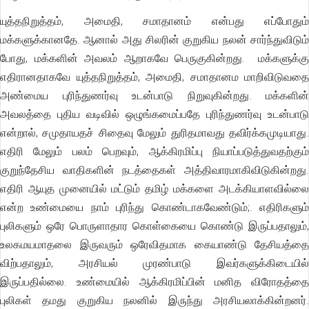
யுத்தநிறுத்தம், அமைதி, சமாதானம் என்பது எப்போதும்
மக்களுக்கானதே. ஆனால் அது சிலரின் குறுகிய நலன் சார்ந்துவிடும்
போது, மக்களின் அவலம் ஆறாகவே பெருகுகின்றது. மக்களுக்கு
எதிரானதாகவே யுத்தநிறுத்தம், அமைதி, சமாதானம மாறிவிடுவதை
அண்மைய புரிந்துணர்வு உடன்பாடு நிறுவுகின்றது. மக்களின்
அவலத்தை புதிய வடிவில் ஒழுங்கமைப்பதே புரிந்துணர்வு உடன்பாடு
என்றால், சமுதாயதச் சிதைவு மேலும் துரிதமாவது தவிர்க்கமுடியாது.
எதிரி மேலும் பலம் பெறவும், ஆக்கிரமிப்பு நியாப்படுத்துவதற்கும்
குறுந்தேசிய வாதிகளின் நடத்தைகள் அத்திவாரமாகிவிடுகின்றது.
எதிரி ஆயுத முனையில் மட்டும் தமிழ் மக்களை அடக்கியாளவில்லை
என்ற உண்மையை நாம் புரிந்து கொண்டாகவேண்டும்;. எதிரிகளும்
புலிகளும் ஒரே பொருளாதார கொள்கையை கொண்டு இருப்பதாலும்,
உலகமயமாதலை இருவரும் ஒரேவிதமாக கையாண்டு தேசியத்தை
விற்பதாலும், அரசியல் முரண்பாடு இவர்களுக்கிடையில்
இருப்பதில்லை. உண்மையில் ஆக்கிரமிப்பின் மனித விரோதத்தை
புலிகள் தமது குறுகிய நலனில் இருந்து அரசியலாக்கின்றனர்.