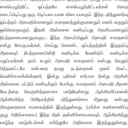
கையெழுத்திட்ட ஒப்பந்தமே. கையெழுத்திட்டவர்கள் அதை
கடைப்பிடிப்பது ஒரு அடிப்படையான விடையமாகும். இந்த புரிந்துணர்வு
ஒப்பந்தம் அமைதிக்கானதும் சமாதனத்துக்குமானதும் எனக் கருதும்
ஒவ்வொருவரும், இதன் மீறல்களை கண்டிப்பது அவசியமானதும்
நிபந்தனையானதுமாகும.; இந்த அமைப்பினுள் அமைதி சமாதனம்
என்று கோருபவர்கள், செய்து கொண்ட ஒப்பந்தத்தின் இருதரப்பு
மீறலையும் நிபந்தனையின்றி கண்டிக்க வேண்டும். கண்டிக்க
மறுப்பவர்கள், தாம் கூறும் அமைதி சமாதானம் என்பது வெறும்
பித்தலாட்டமே என்பதை தமது நடத்தைகள் மூலம் வெட்ட
வெளிச்சமாக்கின்றனர். இன்று புலிகள் சார்பாக நின்று அரசின்
மீறல்களை மட்டும் கண்டிக்கும் போக்கு, சமாதானம் அமைதி மீதான
வேடத்தை வெகுளித்தனமாக மாற்றியுள்ளது. ஆக்கிரமிப்பாளன்
ஆக்கிரமித்த பிரதேசத்தில் புரிந்துணர்வை மீறுவது என்பது
மிககுறைவாக சமகாலத்தில் இருந்துள்ளது. (பார்க்க கண்காணிப்பு
குழு அறிக்கையை) இந்த மீறல் தன்னிச்சையாகவும், ஆக்கிரமித்து
வாழ்ந்த வாழ்விடங்கள் சார்ந்துமே அதிகமாக இருந்துதுள்ளது.