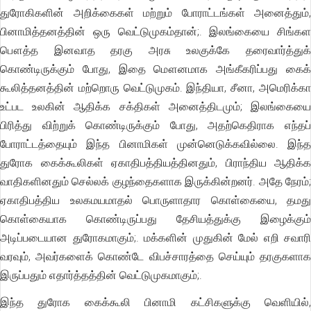
துரோகிகளின் அறிக்கைகள் மற்றும் போராட்டங்கள் அனைத்தும்,
பினாமித்தனத்தின் ஒரு வெட்டுமுகம்தான்;. இலங்கையை சிங்கள
பௌத்த இனவாத தரகு அரசு உலகுக்கே தரைவார்த்துக்
கொண்டிருக்கும் போது, இதை மௌனமாக அங்கீகரிப்பது கைக்
கூலித்தனத்தின் மற்றொரு வெட்டுமுகம். இந்தியா, சீனா, அமெரிக்கா
உட்பட உலகின் ஆதிக்க சக்திகள் அனைத்திடமும்; இலங்கையை
பிரித்து விற்றுக் கொண்டிருக்கும் போது, அதற்கெதிராக எந்தப்
போராட்டத்தையும் இந்த பினாமிகள் முன்னெடுக்கவில்லை. இந்த
துரோக கைக்கூலிகள் ஏகாதிபத்தியத்தினதும், பிராந்திய ஆதிக்க
வாதிகளினதும் செல்லக் குழந்தைகளாக இருக்கின்றனர். அதே நேரம்;
ஏகாதிபத்திய உலகமயமாதல் பொருளாதார கொள்கையை, தமது
கொள்கையாக கொண்டிருப்பது தேசியத்துக்கு இழைக்கும்
அடிப்படையான துரோகமாகும்;. மக்களின் முதுகின் மேல் எறி சவாரி
வரவும், அவர்களைக் கொண்டே விபச்சாரத்தை செய்யும் தரகுகளாக
இருப்பதும் எதார்த்தத்தின் வெட்டுமுகமாகும்;.
இந்த துரோக கைக்கூலி பினாமி கட்சிகளுக்கு வெளியில்,