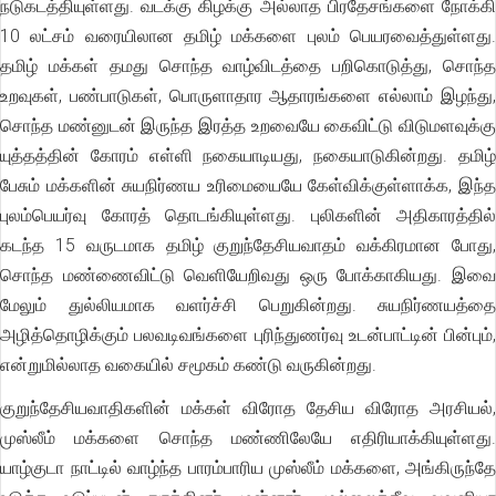
நடுகடத்தியுள்ளது. வடக்கு கிழக்கு அல்லாத பிரதேசங்களை நோக்கி
10 லட்சம் வரையிலான தமிழ் மக்களை புலம் பெயரவைத்துள்ளது.
தமிழ் மக்கள் தமது சொந்த வாழ்விடத்தை பறிகொடுத்து, சொந்த
உறவுகள், பண்பாடுகள், பொருளாதார ஆதாரங்களை எல்லாம் இழந்து,
சொந்த மண்னுடன் இருந்த இரத்த உறவையே கைவிட்டு விடுமளவுக்கு
யுத்தத்தின் கோரம் எள்ளி நகையாடியது, நகையாடுகின்றது. தமிழ்
பேசும் மக்களின் சுயநிர்ணய உரிமையையே கேள்விக்குள்ளாக்க, இந்த
புலம்பெயர்வு கோரத் தொடங்கியுள்ளது. புலிகளின் அதிகாரத்தில்
கடந்த 15 வருடமாக தமிழ் குறுந்தேசியவாதம் வக்கிரமான போது,
சொந்த மண்ணைவிட்டு வெளியேறிவது ஒரு போக்காகியது. இவை
மேலும் துல்லியமாக வளர்ச்சி பெறுகின்றது. சுயநிர்ணயத்தை
அழித்தொழிக்கும் பலவடிவங்களை புரிந்துணர்வு உடன்பாட்டின் பின்பும்,
என்றுமில்லாத வகையில் சமூகம் கண்டு வருகின்றது.
குறுந்தேசியவாதிகளின் மக்கள் விரோத தேசிய விரோத அரசியல்,
முஸ்லீம் மக்களை சொந்த மண்ணிலேயே எதிரியாக்கியுள்ளது.
யாழ்குடா நாட்டில் வாழ்ந்த பாரம்பாரிய முஸ்லீம் மக்களை, அங்கிருந்தே