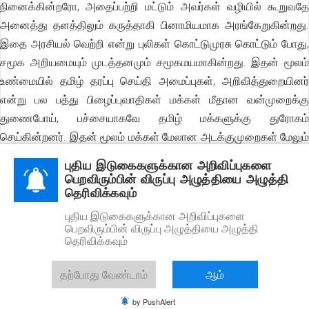
நினைக்கின்றரோ, அதைப்பற்றி மட்டும் அவர்கள் வழியில் கூறுவதே
அனைத்து தளத்திலும் கருத்தாகி பினாமியமாக அரங்கேறுகின்றது.
இதை அரசியல் வெற்றி என்று புலிகள் கொட்டுமுரசு கொட்டும் போது,
சமூக அறியமையும் முடத்தனமும் சமூகமயமாகின்றது. இதன் மூலம்
உண்மையில் தமிழ் தரப்பு செய்தி அமைப்புகள், அறிவித்துறையினர்
என்று பல பத்து பிழைப்புவாதிகள் மக்கள் மீதான வன்முறைக்கு
துணைபோய், பச்சையாகவே தமிழ் மக்களுக்கு துரோகம்
செய்கின்றனர். இதன் மூலம் மக்கள் மேலான அடக்குமுறைகள் மேலும்
அதிகரிக்க துணைபோகின்றனர். இதுதான் பினாமி அரசியலின்
புதிய இடுகைகளுக்கான அறிவிப்புகளை
உள்ளடக்கமாகும்;.
பெறவிரும்பின் விருப்பு அழுத்தியை அழுத்தி
தெரிவிக்கவும்
குழந்தைகளுக்காக முதலை கண்ணீர் வடிக்கும் ஏகாதிபத்திய
புதிய இடுகைகளுக்கான அறிவிப்புகளை
நலன்களுடன் இணங்கும் குறுந்தேசியம், சமூக அறியாமையை
பெறவிரும்பின் விருப்பு அழுத்தியை அழுத்தி
ஆயுதபாணியாக்கி போராட்டமாக்கின்றனர்
தெரிவிக்கவும்
சிறுவர்களை ஆயுதபாணியாக்குவதாக புலிகள் மேல் குற்றம்சாட்டி,
தற்போது வேண்டாம்
ஆம்
இதை ஒரு மனித உரிமை மீறாலாக ஏகாதிபத்தியங்கள்
உலகமயமாக்கின்றனர். ஏகாதிபத்தியம் தனது நலன் சார்ந்து கூக்குரல்
by PushAlert