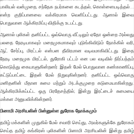
பாலியல் வன்முறை, சந்தேக நபர்களை கடத்தல், கொள்ளையடித்தல்….
என்ற குறிப்பானவை வக்கிரமாக வெளிப்பட்டது. ஆனால் இவை
பொதுவான ஆக்கிரமிப்பு விதிக்கு உடபட்டது.
ஆனால் புலிகள் தனிப்பட்ட ஒவ்வொரு வீட்டிலும் ஏதோ ஒன்றை அல்லது
பலதை நேரடியாகவும் மறைமுகமாகவும் புடுங்கிவிடும் நோக்கில் வரி,
ஆட் சேர்ப்பு, மிரட்டல் என்பன தீவிரமான வடிவமாகிவிட்டது. இதை
நேரடி மறைமுக மிரட்டல், துரோகி பட்டம் என பல வடிவில் நிர்ப்பந்தம்
கொடுத்து கையாளுகின்றனர். இதன் மேல் பொதுவான கண்காணிப்பு,
கட்டுப்பாட்டை இதன் மேல் நிறுவுகின்றனர். தனிப்பட்ட ஒவ்வொரு
மனிதனின் மீதான சுமை மற்றும் அடக்குமுறை கடுமையாகின்றது.
ஆக்கிரமிக்கப்பட்ட ஒரு பிரதேசத்தில்; இன்று இரட்டைச் சுமையை
மக்கள அனுபவிக்கின்றனர்.
பினாமி அரசியலின் பின்னுள்ள துரோக நோக்கமும்
தமிழ் மக்களின் முதுகில் மேல் சவாரி செய்து, அவர்களுக்கே துரோகம்
செய்த தமிழ் கங்கிரஸ் புலிகளின் பினாமி அரசியலின் இன்று தமிழ்