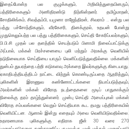
இதைப்போன்ற பல குழுக்களும், அறிவித்துறையினரும்,
பத்திரிகைகளும் அணிதிரண்டு நிற்கின்றனர். தமிழ்மாறன்,
சோதிலிங்கம், சிவத்தம்பி, யமுனா ராஜேந்திரன், சிவராம் … என்று பல
பத்து பச்சோந்திகளும், வீரகேசரி, தினக்குரல், உதயன் போன்று
முதுகெலும்பற்ற பல பத்து பத்திரிகைகளும், செய்தி சேகரிப்பவர்களும்,
பி.பி.சி முதல் பல தளத்தில் செயற்படும் பினாமி நிலைப்பாட்டுக்கு
அப்பால், மக்கள் பிரச்சனையை புலி மற்றும் அரசுக்கு வெளியில்
நடுநிலையாக செய்தியை யாரும் வெளிப்படுத்துவதில்லை. மக்களின்
துன்பம் துயரத்தை பற்றி கடுகளவு அக்கறை இவர்களுக்கு கிடையாது.
ஏகாதிபத்தியத்திடம் நாட்டை விற்றுக் கொண்டிருப்பதை ஆதரித்தும்,
புலிகளின் இராணுவ கண்ணோட்டங்களை நியாப்படுத்தவும்,
அவர்களின் மக்கள் விரோத நடத்தைகளை மூடிப் பாதுகாக்கும்
நிலைக்கு தரம் தாழ்ந்துள்ளனர். முன்பு செய்தி அமைப்புகள் மக்கள்
விரோத சம்பவங்களை வெறும் செய்தியாக கூட தமது பத்திரிகையில்
வெளியிட்டன. ஆனால் இன்று எதையும் அவை வெளியிடுவதில்லை.
உதாரணமாக புலிகளுக்கு எதிராக ஜீன் 30 வரை 270
முறைப்பாடுகளை கண்காணிப்பு குழுவுக்கு முன் மக்கள் முறைப்பாடு