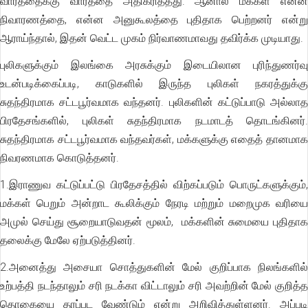
வார்த்தைக்கு வார்த்தை அதிகரித்தது. ஆனால் மக்கள் என்ன
நிவாரணத்தை, என்ன அனுகூலத்தை புதிதாக பெற்றனர் என்று
ஆராய்ந்தால், இதன் வெட்ட முகம் நிர்வாணமாவது தவிர்க்க முடியாது.
புலிகளுக்கும் இலங்கை அரசுக்கும் இடையிலான புரிந்துணர்வு
உடன்படிக்கைப்படி, காடுகளில் இருந்த புலிகள் நகரத்துக்கு
சுதந்திரமாக சட்டபூர்வமாக வந்தனர். புலிகளின் கட்டுப்பாடு அல்லாத
பிரதேசங்களில், புலிகள் சுதந்திரமாக நடமாடத் தொடங்கினர்.
சுதந்திரமாக சட்டபூர்வமாக வந்தவர்கள், மக்களுக்கு எதைத் தானமாக
நிவரணமாக கொடுத்தனர்.
1.இராணுவ கட்டுப்பட்டு பிரதேசத்தில் விற்கப்படும் பொருட்களுக்கும்,
மக்கள் பெறும் அன்றாட கூலிக்கும் நேரடி மற்றும் மறைமுக வரியை
அமுல் செய்து சூறையாடுவதன் மூலம், மக்களின் சுமையை புதிதாக
தலைக்கு மேலே ஏற்படுத்தினர்.
2.அனைத்து அசையா சொத்துகளின் மேல் குறிப்பாக நிலங்களில்
உற்பத்தி நடந்தாலும் சரி நடக்கா விட்டாலும் சரி அவற்றின் மேல் குறித்த
தொகையை தரப்பட வேண்டும் என்று அறிவித்துள்ளனர். அப்படி