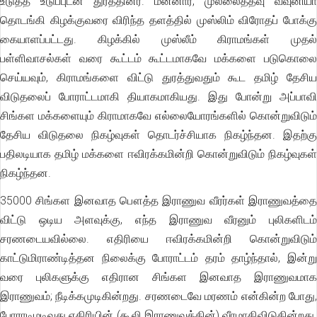
உடுத்த உடுப்புடன் துரத்தினர். மன்னார், முல்லைத்தீவு வவுனியா
தொடங்கி கிழக்குவரை விரிந்த தளத்தில் முஸ்லிம் விரோதப் போக்கு
கையாளப்பட்டது. கிழக்கில் முஸ்லீம் கிராமங்கள் முதல்
பள்ளிவாசல்கள் வரை கூட்டம் கூட்டமாகவே மக்களை படுகொலை
செய்யவும், கிராமங்களை விட்டு துரத்துவதும் கூட தமிழ் தேசிய
விடுதலைப் போராட்டமாகி தியாகமாகியது. இது போன்று அப்பாவி
சிங்கள மக்களையும் கிராமாகவே எல்லையோரங்களில் கொன்றுவிடும்
தேசிய விடுதலை நிகழ்வுகள் தொடர்ச்சியாக நிகழ்ந்தன. இதற்கு
பதிலடியாக தமிழ் மக்களை ஈவிரக்கமின்றி கொன்றுவிடும் நிகழ்வுகள்
நிகழ்ந்தன.
35000 சிங்கள இனவாத பௌத்த இராணுவ வீரர்கள் இராணுவத்தை
விட்டு ஒடிய அளவுக்கு, எந்த இராணுவ வீரனும் புலிகளிடம்
சரணடையவில்லை. எதிரியை ஈவிரக்கமின்றி கொன்றுவிடும்
காட்டுமிராண்டித்தன நிலைக்கு போராட்டம் தரம் தாழ்ந்தால், இன்று
வரை புலிகளுக்கு எதிரான சிங்கள இனவாத இராணுவமாக
இராணுவம்; நீடிக்கமுடிகின்றது. சரணடைவே மரணம் என்கின்ற போது,
போராடிமடிவது எதிரியின் (கூலி இராணுவத்தின்) வீரமாகிவிடுகின்றது.