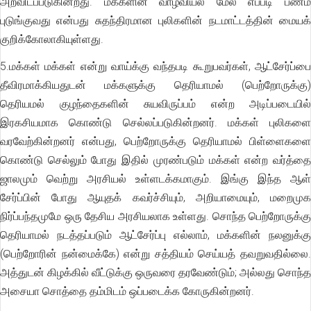
அறவிடப்படுகின்றது. மக்களின் வாழ்வியல் மேல் எப்படி பணம்
புடுங்குவது என்பது சுதந்திரமான புலிகளின் நடமாட்டத்தின் மையக்
குறிக்கோலாகியுள்ளது.
5.மக்கள் மக்கள் என்று வாய்க்கு வந்தபடி கூறுபவர்கள், ஆட்சேர்ப்பை
தீவிரமாக்கியதுடன் மக்களுக்கு தெரியாமல் (பெற்றோருக்கு)
தெரியமல் குழந்தைகளின் சுயவிருப்பம் என்ற அடிப்படையில்
இரகசியமாக கொண்டு செல்லப்படுகின்றனர். மக்கள் புலிகளை
வரவேற்கின்றனர் என்பது, பெற்றோருக்கு தெரியாமல் பிள்ளைகளை
கொண்டு செல்லும் போது இதில் முரண்படும் மக்கள் என்ற வர்த்தை
ஜாலமும் வெற்று அரசியல் உள்ளடக்கமாகும். இங்கு இந்த ஆள்
சேர்ப்பின் போது ஆயுதக் கவர்ச்சியும், அறியாமையும், மறைமுக
நிர்ப்பந்தமுமே ஒரு தேசிய அரசியலாக உள்ளது. சொந்த பெற்றோருக்கு
தெரியாமல் நடத்தப்படும் ஆட்சேர்ப்பு எல்லாம், மக்களின் நலனுக்கு
(பெற்றோரின் நன்மைக்கே) என்று சத்தியம் செய்யத் தவறுவதில்லை.
அத்துடன் கிழக்கில் வீட்டுக்கு ஒருவரை தரவேண்டும்; அல்லது சொந்த
அசையா சொத்தை தம்மிடம் ஒப்படைக்க கோருகின்றனர்.