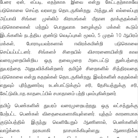
பேரை ஏன், எப்படி, எதற்காக இவை என்று கேட்டதற்காகவே
படுகொலை செய்த வரலாறு தொடருகின்றது. அத்துடன் எல்லைப்புற
அப்பாவி சிங்கள முஸ்லிம் கிராமங்கள் மீதான தாக்குதல்கள்
படுகொலைகள் மற்றும் பொதுவாக உழைக்கும் மக்கள் கூடும்
இடங்களில் நடத்திய குண்டு வெடிப்புகள் மூலம், 5 முதல் 10 ஆயிரம்
மக்கள், போராடியவர்களால் ஈவிரக்கமின்றி படுகொலை
செய்யப்பட்டனர். சிங்களச் சிறையில் விசாரணையின்றி கால
வரைமுறையின்றிய ஒரு தலைமுறை அடைபட்டு துன்பத்தை
துயரத்தை அனுபவிக்கின்றனர். தமிழ்ச் சிறைகளில் சித்திரவதை
படுகொலை என்று கதறல்கள் தொடருகின்றது. இவர்களின் கதறல்கள்
எதுவும் புரிந்துணர்வு உடன்பாட்டுக்கும் சரி, தேசியத்துக்கு சரி,
கேட்டுவிடாத காதடைப்பில் சமாதானம் பற்றி புலம்புகின்றனர்.
தமிழ் பெண்களின் துயரம் வரைமுறையற்றது. ஒரு லட்சத்துக்கு
மேற்பட்ட பெண்கள் விதைவைகளாகியுள்ளனர். யுத்தம் காரணமாக
குடும்பத்தில் இருந்து வெளியேறும் ஆணினால், பெண்களின்
வாழ்க்கை நரகமாகி நாசமாக்கியுள்ளது. ஆணாதிக்க