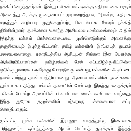
நக்கிப்பிழைத்தவர்கள். இன்று புலிகள் மக்களுக்கு எதிராக கையாளும்
அனைத்து அடக்கு முறையையும் மூடிமறைத்தபடி, அரசுக்கு எதிராக
கருத்துக் கூறியபடி முதுகெலும்பற்ற பினாமியாக மீளவும் நக்கித்
திரிகின்றனர். தமக்கென சொந்த அரசியலை முன்வைக்கவும், அதில்
இருந்து மக்கள் பிரச்சனையையை முன்னெடுக்கும் அனைத்து
தகுதியையும் இழந்துவிட்டனர். தமிழ் மக்களின் இரட்டைத் துயரம்
மலையளவானது. ஏகாதிபத்திய ஆசியுடன் சிங்கள இன பௌத்த
ஆக்கிரமிப்பாளர்கள், தமிழ்மக்கள் மேல் கட்டவிழ்த்துவிட்டுள்ள
ஒடுக்குமுறையை எதிர்த்து போராடுவது என்பது, மக்களின் அடிப்படை
நலன் சார்ந்து தான் சாத்தியமானது. ஆனால் மக்களின் நலன்களை
துச்சமாக மதித்து, மக்கள் தலையின் மேல் எறி இருந்து உதைக்கும்
புலிகள் போன்ற அமைப்பின் பினாமியாக கைக் கூலியாக வாழ்வது,
இந்த துரோக குழுக்களின் மற்றொரு பச்சசையான கட்டி
கொடுப்பாகும்;.
மூச்சக்கு மூச்சு புலிகளின் இராணுவ வாதத்துக்கு இசைவாக
புரிந்துணர்வு ஒப்பந்தத்தை அமுல் செய்யத் துடிக்கும் இந்தத்