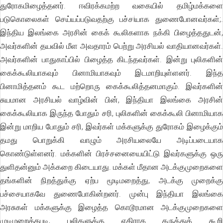
துரோகமிழைத்தனர். ஈவிரக்கமற்ற வகையில் தமிழ்மக்களை
படுகொலைகள் செய்யப்படுவதற்கு பச்சiயாக துணைபோனவர்கள்;.
இந்திய இலங்கை அரசின் கைக் கூலிகளாக நக்கி பிழைத்ததுடன்,
அவர்களின் தயவில் மீள அவதாரம் பெற்று அரசியல் வாதியானவர்கள்.
அவர்களின் பாதுகாப்பில் பிழைத்த கிடந்தவர்கள். இன்று புலிகளின்
கைக்கூலியாகவும் பினாமியாகவும் இடமாறியுள்ளனர். இந்த
பினாமித்தனம் கூட மற்றொரு கைக்கூலித்தனமாகும். இவர்களின்
சுயமான அரசியல் வாழ்வின் பின், இந்தியா இலங்கை அரசின்
கைக்கூலியாக இருந்த போதும் சரி, புலிகளின் கைக்கூலி பினாமியாக
இன்று மாறிய போதும் சரி, இவர்கள் மக்களுக்கு துரோகம் இழைக்கும்
தமது பொறுக்கி வாழும் அரசியலையே அடிப்படையாக
கொண்டுள்ளனர். மக்களின் பிரச்சனையையிட்டு இவர்களுக்கு ஒரு
துளிதன்னும் அக்கறை கிடையாது. மக்கள் மீதான அடக்குமுறைகளை
தங்களின் நிறத்துக்கு ஏற்ப மூடிமறைத்து, அடக்கு முறைக்கு
பச்சையாகவே துணைபோகின்றனர். முன்பு இந்தியா இலங்கை
அரசுகள் மக்களுக்கு இழைத்த கொடூரமான அடக்குமுறைகளை
முடிமறைத்தபடி, புலிகளுக்கு எதிராக கருத்துக் கூறி