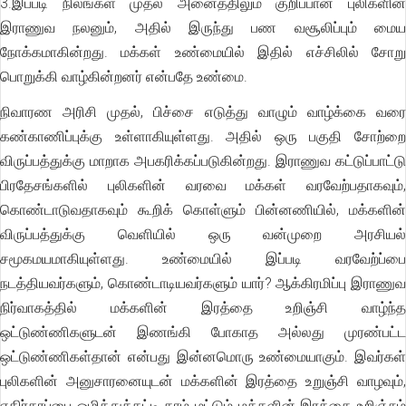
3.இப்படி நிலங்கள் முதல் அனைத்திலும் குறிப்பான புலிகளின்
இராணுவ நலனும், அதில் இருந்து பண வசூலிப்பும் மைய
நோக்கமாகின்றது. மக்கள் உண்மையில் இதில் எச்சிலில் சோறு
பொறுக்கி வாழ்கின்றனர் என்பதே உண்மை.
நிவாரண அரிசி முதல், பிச்சை எடுத்து வாழும் வாழ்க்கை வரை
கண்காணிப்புக்கு உள்ளாகியுள்ளது. அதில் ஒரு பகுதி சோற்றை
விருப்பத்துக்கு மாறாக அபகரிக்கப்படுகின்றது. இராணுவ கட்டுப்பாட்டு
பிரதேசங்களில் புலிகளின் வரவை மக்கள் வரவேற்பதாகவும்,
கொண்டாடுவதாகவும் கூறிக் கொள்ளும் பின்னணியில், மக்களின்
விருப்பத்துக்கு வெளியில் ஒரு வன்முறை அரசியல்
சமூகமயமாகியுள்ளது. உண்மையில் இப்படி வரவேற்ப்பை
நடத்தியவர்களும், கொண்டாடியவர்களும் யார்? ஆக்கிரமிப்பு இராணுவ
நிர்வாகத்தில் மக்களின் இரத்தை உறிஞ்சி வாழ்ந்த
ஒட்டுண்ணிகளுடன் இணங்கி போகாத அல்லது முரண்பட்ட
ஒட்டுண்ணிகள்தான் என்பது இன்னமொரு உண்மையாகும். இவர்கள்
புலிகளின் அனுசாரனையுடன் மக்களின் இரத்தை உறுஞ்சி வாழவும்,
எதிர்தரப்பை ஒழித்துக்கட்டி தாம் மட்டும் மக்களின் இரத்தை உறிஞ்சும்