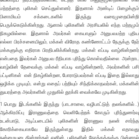
மற்றத்தை புலிகள் செய்துள்ளனர். இதனால் அண்டிப் பிழைக்கும்
பினாமியம் சக்கடைகளில் இருந்து வரைமுறையின்றி
பெருக்கெடுக்கின்றது. ஆனால் புலிகளின் அரசியலில் எந்த மற்றமும்
நிகழவில்லை. இதனால் அவர்கள் கையாளும் அனுபவமற்ற புதிய
எல்லா பிரச்சனையிலும், மக்கள் விரோத கண்ணோட்டம் நேருக்கு நேர்
மக்களுக்கு எதிராக பிரதிபலிக்கின்றது. மக்கள் எப்படி வாழ்கின்றனர்
என்பதை இவர்கள் அனுபவ ரீதியாக புரிந்து கொள்வதில்லை. அன்றாட
வாழ்வின் தேவைக்கு மக்கள் எப்படி வாழ்கின்றனர், அவர்களின் பசி
பட்டினிகள் என் நிகழ்கின்றன, போராடுபவர்கள் எப்படி இதை இல்லாது
ஒழிக்க முடியும், என்று எதைப் பற்றியும் சிந்திக்காதவர்கள், மக்களின்
துயரத்தை அவர்களின் முதுகில் தூக்கி வைக்கவே முடிகின்றது.
1.பொது இடங்களில் இருந்து (பாடசாலை, வழிபாட்டுத் தலங்களில்…)
ஆக்கிரமிப்பு இராணுவத்தை வெளியேற்றக் கோரும் புரிந்துணர்வு
உடன்பாடு, அடிப்படையில் புலிகளின் இராணுவ நலன் சார்ந்த
கோரிக்கையாகவே இருந்துள்ளது. இதில் மக்கள் எதாவது
நன்மையடைகின்றார்கள் எனின், புலிகளின் நோக்கத்துக்கு பின்னால்