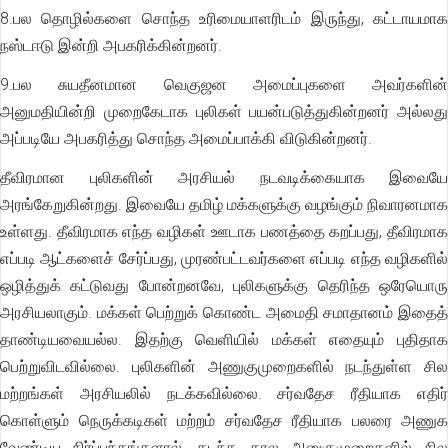
8.பல தொழில்களை சொந்த உரிமையாளரிடம் இருந்து, கட்டாயமாக
நஸ்டஈடு இன்றி அபகரிக்கின்றனர்.
9.பல சுயதீனமான வெகுஜன அமைப்புகளை அவர்களின்
அனுமதியின்றி முறைகேடாக புலிகள் பயன்படுத்துகின்றனர் அல்லது
அப்படியே அபகரித்து சொந்த அமைப்பாக்கி விடுகின்றனர்.
தீவிரமான புலிகளின் அரசியல் நடவடிக்கையாக இவையே
அரங்கேறுகின்றது. இவையே தமிழ் மக்களுக்கு வழங்கும் நிவாரனமாக
உள்ளது. தீவிரமாக எந்த வழிகள் ஊடாக பணத்தை கறப்பது, தீவிரமாக
எப்படி ஆட்களைச் சேர்ப்பது, முரண்பட்டவர்களை எப்படி எந்த வழிகளில்
ஒழித்துக் கட்டுவது போன்றனவே, புலிகளுக்கு தெரிந்த ஒரேயொரு
அரசியலாகும். மக்கள் பெற்றுக் கொண்ட அமைதி சமாதானம் இதைத்
தாண்டியவையல்ல. இதற்கு வெளியில் மக்கள் எதையும் புதிதாக
பெற்றுவிடவில்லை. புலிகளின் அணுகுமுறைகளில் நடந்துள்ள சில
மற்றங்கள் அரசியலில் நடக்கவில்லை. சர்வதேச ரீதியாக எதிர்
கொள்ளும் நெருக்கடிகள் மற்றம் சர்வதேச ரீதியாக பலரை அணுக
வேண்டிய நிர்ப்பந்தங்களால், கடந்த கால அனுகுமுறைகளில் சில