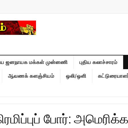
திய ஜனநாயக மக்கள் முன்னணி
புதிய கலாச்சாரம்
ஆவணக் களஞ்சியம்
ஒலி/ஒளி
கட்டுரையாளர
மிப்புப் போர்: அமெரிக்க