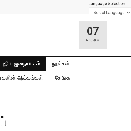
Language Selection
07
வெ
,
ஆக
புதிய ஜனநாயகம்
நூல்கள்
்களின் ஆக்கங்கள்
தேடுக
ப்