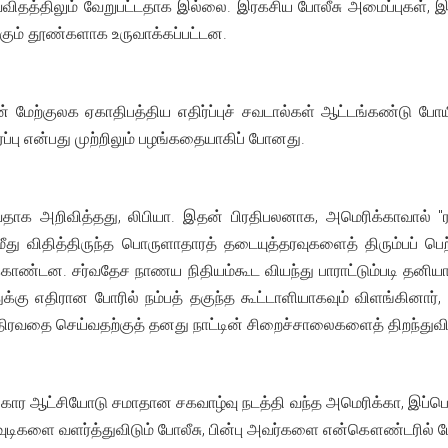
 எவ்விதத்திலும் வேறுபட்டதாக இல்லை. இரகசிய போலீசு அமைப்புக
்கும் தூண்களாக உருவாக்கப்பட்டன.
ன் மேற்குலக ஏகாதிபத்திய எதிர்ப்புச் சவடால்கள் ஆட்டங்கண்டு போயி
ப்பு என்பது முற்றிலும் பழங்கதையாகிப் போனது.
அறிவித்தது, லிபியா. இதன் பிரதிபலனாக, அமெரிக்காவால் "ரவுடி
மீது விதித்திருந்த பொருளாதாரத் தடையுத்தரவுகளைத் திரும்பப் பெ
ண்டன. சர்வதேச நாணய நிதியம்கூட வியந்து பாராட்டும்படி தனியார
க்கு எதிரான போரில் நம்பத் தகுந்த கூட்டாளியாகவும் விளங்கினார்,
ரவதை செய்வதற்குத் தனது நாட்டின் சிறைச்சாலைகளைத் திறந்துவிட்
திகார ஆட்சியோடு சமாதான சகவாழ்வு நடத்தி வந்த அமெரிக்கா, இப்
. ரவுடிகளை வளர்த்துவிடும் போலீசு, பின்பு அவர்களை என்கௌண்டரில் 