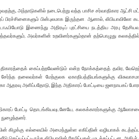
 எழுவதற்கு, அந்நாடுகளில் நடைபெற்று வந்த பாசிச சர்வாதிகார ஆட்சி 
 பிரச்சினைகளும் பின்புலமாக இருந்தன. ஆனால், லிபியாவிலோ கடாஃ
டாஃபியோடு இணைந்து அதிரடிப் புரட்சியை நடத்திய அரபு தேசியவா
்தவர்களும், அவர்களின் உறவினர்களும்தான் தற்பொழுது கலகத்தில
 அதிகாரத்தைக் கைப்பற்றவேண்டும் என்ற நோக்கத்தைத் தவிர, வேறெ
ர்ந்த தலைவர்கள் மேற்குலக ஏகாதிபத்தியங்களுக்கு விசுவாசமா
கா ஆதரவு அளிப்பதோடு, இந்த அதிகாரப் போட்டியை ஜனநாயகப் போராட்டம
அதிகாரப் போட்டி தொடங்கியவுடனேயே, கலகக்காரர்களுக்கு ஆலோசன
் நுழைந்தனர்.
ாவின் கிழக்கு எல்லையில் அமைந்துள்ள எகிப்தின் வழியாகக் கடத்
ு செய்யப்பட்டிருந்த லிபியாவின் சேமிப்புகள் முடக்கப்பட்டன. அதிபர