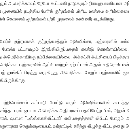
கானிலும் அமெரிக்காவும் நேடோ கூட்டணி நாடுகளும் நிராயுதபாணியான 
ா முனையில் நடத்திய போர்க் குற்றங்கள் பற்றிய உண்மை அறிக்கையை
யின் கொலைக் குற்றங்கள் பற்றி முதலைக் கண்ணீர் வடிக்கிறது.
போர்க் குற்றமாகக் குற்றஞ்சுமத்தும் அமெரிக்கா, பஹ்ரைனில் மன
போலீசு பட்டாளமும் இறங்கியிருப்பதைக் கண்டு கொள்ளவில்லை. 
ு அமெரிக்காவிற்கு நம்பிக்கையில்லை. அக்கட்சி ஆட்சியைப் பிடித்
ரிக்கா. பஹ்ரைனில் ஆட்சி மாற்றம் ஏற்பட்டால் அதன் எதிரொலி மன்னர
் தாங்கிப் பிடித்து வருகிறது, அமெரிக்கா. மேலும், பஹ்ரைனில
ியிருக்கிறது.
ற்றியெல்லாம் கூப்பாடு போட்டு வரும் அமெரிக்காவின் கபடத்
ைச் சேர்ந்த பாரக் ஒபாமா அமெரிக்க அதிபராகப் பதவியேற்ற பின், அ
னால், ஒபாமா ""புஸ்ஸ்ஸாகிவிட்டார்'' என்பதைத்தான் லிபியப் போரும்,
ுளாதார நெருக்கடியையும், உள்நாட்டில் சரிந்து விழுந்துவிட்ட தனது