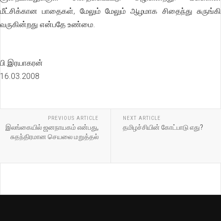
மீட்சிக்கான பாதைகள், மேலும் மேலும் ஆழமாக சிதைந்து சுருங்கி
வருகின்றது என்பதே உண்மை.
பி.இரயாகரன்
16.03.2008
PREVIOUS ARTICLE
NEXT ARTICLE
இலங்கையில் ஜனநாயகம் என்பது,
தமிழச்சியின் கோட்பாடு எது?
சுதந்திரமான செயலை மறுத்தல்