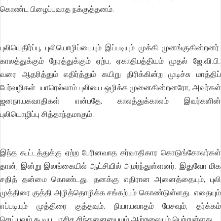
கொண்ட பிழைப்புவாத நக்குத்தனம்.
புலியெதிர்ப்பு, புலியொழிப்பையும் இப்படியும் முக்கி முனங்குகின்றனர்.
காலத்துக்கும் நேரத்துக்கும் ஏற்ப, ஏகாதிபத்தியம் முதல் ஜே.வி.பி.
வரை ஆதரித்தும் எதிர்த்தும் கயிறு திரிக்கின்ற முடிச்சு மாத்திப்
பேர்வழிகள். யாரெல்லாம் புலியை ஒழிக்க முனைகின்றனரோ, அவர்கள்
ஜனநாயகவாதிகள் என்பதே, காலத்துக்காலம் இவர்களின்
புலியொழிப்பு சித்தாந்தமாகும்.
இந்த கூட்டத்துக்கு ஏற்ற பேரினவாத சர்வாதிகார கொடுங்கோலர்கள்
தான், இன்று இலங்கையில் ஆட்சியில் அமர்ந்துள்ளனர். இதுவோ மிக
சதித் தன்மை கொண்டது. தனக்கு எதிரான அனைத்தையும், புலி
முத்திரை குத்தி அழித்தொழிக்க சங்கற்பம் கொண்டுள்ளது. எதையும்
எப்படியும் முத்திரை குத்தவும், நியாயவாதம் பேசவும், தர்க்கம்
செய்யவும் கூடிய, பாசிச சிந்தனையையும் ஆற்றலையும் பெற்றுள்ளது.