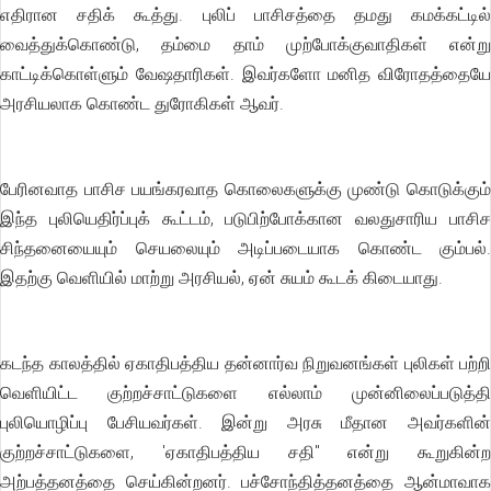
எதிரான சதிக் கூத்து. புலிப் பாசிசத்தை தமது கமக்கட்டில்
வைத்துக்கொண்டு, தம்மை தாம் முற்போக்குவாதிகள் என்று
காட்டிக்கொள்ளும் வேஷதாரிகள். இவர்களோ மனித விரோதத்தையே
அரசியலாக கொண்ட துரோகிகள் ஆவர்.
பேரினவாத பாசிச பயங்கரவாத கொலைகளுக்கு முண்டு கொடுக்கும்
இந்த புலியெதிர்ப்புக் கூட்டம், படுபிற்போக்கான வலதுசாரிய பாசிச
சிந்தனையையும் செயலையும் அடிப்படையாக கொண்ட கும்பல்.
இதற்கு வெளியில் மாற்று அரசியல், ஏன் சுயம் கூடக் கிடையாது.
கடந்த காலத்தில் ஏகாதிபத்திய தன்னார்வ நிறுவனங்கள் புலிகள் பற்றி
வெளியிட்ட குற்றச்சாட்டுகளை எல்லாம் முன்னிலைப்படுத்தி
புலியொழிப்பு பேசியவர்கள். இன்று அரசு மீதான அவர்களின்
குற்றச்சாட்டுகளை, 'ஏகாதிபத்திய சதி" என்று கூறுகின்ற
அற்பத்தனத்தை செய்கின்றனர். பச்சோந்தித்தனத்தை ஆன்மாவாக