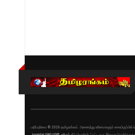
பதிப்புரிமை © 2026 தமிழரங்கம். அனைத்து உரிமைகளும் கையிருப்பி
Joomla!
GNU/GPL உரிமம்
கீழ் வெளியிடப்பட்ட ஒரு இலவச மென்பொருள