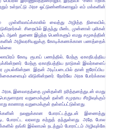
 பெயரில் இராணுவத்தினராலும், இந்தியா -சீனா ஈறாக
றும் உள்நாட்டு அரச ஒட்டுண்ணிகளாலும் எம் மக்களின்
 முள்ளிவாய்க்காலில் வைத்து அழித்த நிலையில்,
ுகிறார்கள். சிறையில் இருந்து மீண்ட முன்னாள் புலிகள்
ிகளும், ஆண் துணை இழந்த பெண்களும் எமது சமூகத்தின்
 புலிகளின் அழிவரசியலுக்கு கோடிக்கணக்கான பணத்தைக்
ில்லை.
லாயிரம் கோடி ரூபாய் பணத்தில், மேற்கு ஏகாதிபத்திய
்கின்றனர். மேற்கு ஏகாதிபத்திய நாடுகள் இவர்களைப்
ுவர முயல்கின்றன. இதன் அடிப்படையில் தான் ஐரோப்பிய
்கைகளையும் விடுகின்றனர். நோர்வே அரசு போ
ர்க்
கா
ல
ச அரசு, இனவாதத்தை முன்தள்ளி நரித்தனத்துடன் எமது
ொருளாதார வறுமைக்குள் தள்ளி சமுதாய சீரழிவுக்கும்
லாறு காணாத வறுமைக்குள் தள்ளப்பட்டுள்ளது.
்களின் நலனுக்கான போராட்டத்துடன் இணைத்து
ுட போராட்ட வரலாறு கற்றுத் தந்துள்ளது. அதே போல
ளில் தங்கி இல்லாமல் நடத்தும் போராட்டம் அழிவுக்கே