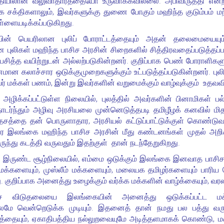
தியிலான வலுவாதாரத்தையோ உருவாக்கவில்லை. அபிவிருத்தி என்ற
சக்திகளாலும், இவர்களுக்கு துணை போகும் மஹிந்த குடும்பம் மற்
ளையடிக்கப்படுகிறது.
யின் பெயரிலான புலிப் போராட்டத்தையும் அதன் தலைமையையும்
ன புலிகள் மஹிந்த பாசிச அரசின் சிறைகளில் சித்திரவதைப்படுத்தப்பட
் பசித்த வயிற்றுடன் அல்லற்படுகின்றனர். குறிப்பாக பெண் போராள
னமான கலாச்சார ஒடுக்குமுறைகளுக்கும் உட்படுத்தப்படுகின்றனர்.
ர் மக்கள் பணம், இன்று இவர்களின் வறுமைக்கும் வாழ்வுக்கும் உதவவ
ிக்கப்பட்டுள்ள நிலையில், புலத்தில் அவர்களின் பினாமிகள் பல்
ர்ந்தும் அழிவு அரசியலை முன்னெடுத்தபடி தமிழீழக் கனவில் மிதக
் தேசத்தை தன் பொருளாதார, அரசியல் கட்டுப்பாட்டுக்குள் கொண்ட
ை இலங்கை மஹிந்த பாசிச அரசின் மீது கண்டனங்கள் முதல் அறிக
்து கடத்தி வருவதும் இதற்குள் தான் நடந்தேறுகிறது.
் இருண்ட சூழ்நிலையில், எம்மை ஒடுக்கும் இலங்கை இனவாத பாசி
ளையும், முஸ்லீம் மக்களையும், மலையக தமிழர்களையும் பாரிய ப
குறிப்பாக அனைத்து உழைக்கும் வர்க்க மக்களின் வாழ்க்கையும், வர
ேச விடுதலையை இலங்கையின் அனைத்து ஒடுக்கப்பட்ட மக
ூலமே வென்றெடுக்க முடியும். இதனைத் தான் நமது பல பத்து வர
்தையும், ஏகாதிபத்திய நல்லுறவையுமே அடித்தளமாகக் கொண்டு, மக்க