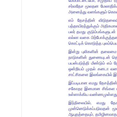
மேம்பாட்டையோ, சமுதாய ரீ
சர்வதேச மூலதன மேலாதிக்க 
அனைத்து வளங்களும் கொள்
எம் தேசத்தின் விடுதலை
பத்தாயிரத்துக்கும் அதிகமா
பலர் தமது குடும்பங்களுடன
எல்லா வகை பிற்போக்குத்த
கொட்டிக் கொடுத்த புலம்பெய
இன்று புலிகளின் தலைமை அழ
நாடுகளின் துணையுடன் தொட
பயன்படுத்தி மீண்டும் எம
ஒன்றியம் முதல் கனடா வர
சாட்சிக
ளை இலங்கையில் இருந
இப்படியான எமது தேசத்தின
சகோதர இனமான சிங்கள மக்க
உள்ளாக்கிய வண்ணமுள்ளது. 
இந்நிலையில், எமது த
முன்னெடுக்கப்படுவதன் ம
ஆயுதத்தையும், தமிழினவாதத