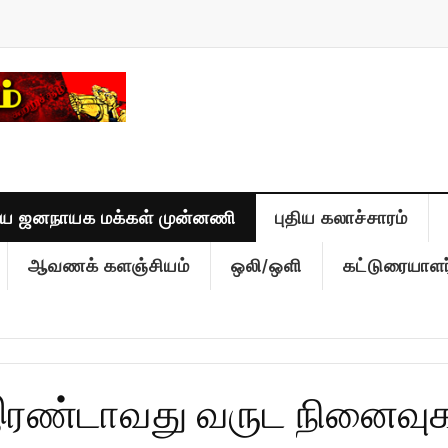
திய ஜனநாயக மக்கள் முன்னணி
புதிய கலாச்சாரம்
ஆவணக் களஞ்சியம்
ஒலி/ஒளி
கட்டுரையாளர
இரண்டாவது வருட நினைவுக