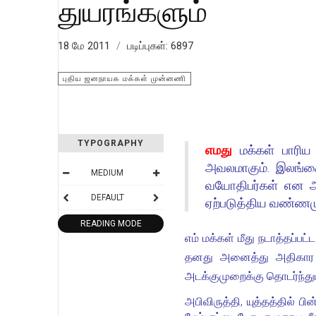
துயரங்களும்
18 மே 2011
படிப்புகள்: 6897
புதிய ஜனநாயக மக்கள் முன்னணி
TYPOGRAPHY
எமது
மக்கள் பாரிய
அவலமாகும். இலங்கை
MEDIUM
வயோதிபர்கள் என அன
DEFAULT
ஏற்படுத்திய வண்ணம
READING MODE
எம் மக்கள் மீது நடாத்தப்ப
தனது அனைத்து அதிகார இய
அடக்குமுறைக்கு தொடர்ந்தும
அபிவிருத்தி, யுத்தத்தில் 