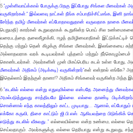
5.
"முள்ளிவாய்க்கால் போருக்கு பிறகு இப்போது சிங்கள மீனவர்கள் அத
வருகிறார்கள்.” இவ்வளவு நாட்கள் நீங்க சம்பாதிச்சிட்டீங்க, இனி
சேர்ந்த தமிழ் மீனவர்கள் எப்போதாவதுதான் வருவதாக நாகை மீனவர்
பெறுமதி) காரர்கள் கூறுவதாகக் கூறுகின்ற பொய் சில உண்மைகளை
வரைபடத்தை தலைகீழாக்கி, ஈழத் தமிழினவாதிகள் இட்டுக்கட்டிச்
தெற்கு மற்றும் தென் கிழக்கு சிங்கள மீனவர்கள், இலங்கையை சுற்றி
அல்லாதவராக வரக் கூடியவர்கள் புத்தளம் மற்றும் நீர்கொழும்பைச் 
கொண்டவர்கள். அவர்களின் முன் மிகப்பெரிய கடல் உள்ள போது, அவ
மீனவர்கள் அதிகம் (அடிக்கடி) வருகின்றார்"
கள் என்றால் எங்கே? அதா
இதெல்லாம் இதற்குள் தானா!? அதிகம் சிங்களவர் வருகின்ற அந்த இ
6
."கடலில் எல்லை என்று எதுவுமில்லை என்பதே அனைத்து மீனவர்க
அமல்படுத்துவது சாத்தியமே இல்லை. எல்லை தாண்டி பிடிக்கிறா
சொன்னால் எந்த காலத்திலும் காட்ட முடியாது…. ஆனால், எப்போதும் பி
எக்கோ கருவி, திசை காட்டும் ஜி.பி.எஸ். ஆகியவற்றை பிடுங்கிக்
எடுத்து கடலில் வீசுவது.."
எல்லையில்லை என்ற உண்மை, எல்லை தெரிய
செய்வதாகும். அவர்களுக்கு எல்லை தெரியாது என்று கூறுவது, சந்