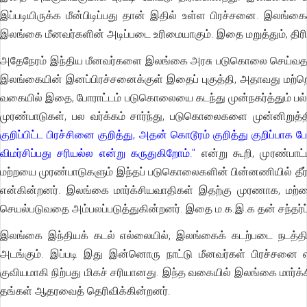
இப்படியிருக்க மீன்பிடிப்பது தான் இதில் உள்ள பிரச்சனை. இலங்கைக் க
இலங்கை மீனவர்களின் அடிப்படை உரிமையாகும். இதை மறுத்தும், திரித்
அதேநேரம் இந்திய மீனவர்களை இலங்கை அரசு படுகொலை செய்வதற்கு
இலங்கையின் இனப்பிரச்சனைக்குள் இதைப் புகுத்தி, அதாவது மற்றொ
வகையில் இதை, போராட்டம் படுகொலையை கடந்து முன்நகர்த்தும் பல்
முரண்பாடுகள், பல வர்க்கம் சார்ந்து, படுகொலைகளை முன்னிறுத்
குறிப்பிட்ட பிரச்சினை குறித்து, அதன் கொடூரம் குறித்து குறிப்பாக 
விமர்சிப்பது சரியல்ல என்று கருதுகிறோம்."
என்று கூறி, முரண்பாட்
மற்றயை முரண்பாடுகளும் இந்தப் படுகொலைகளின் பின்னணியில் தீ
என்கின்றனர். இலங்கை மார்க்சியவாதிகள் இதற்கு முரணாக, மற்
செயல்படுவதை அம்பலப்படுத்துகின்றனர். இதை ம.க.இ.க தன் சந்தர்ப
இலங்கை இந்தியக் கடல் எல்லையில், இலங்கைக் கடற்படை நடத
அடங்கும். இப்படி இது இன்னொரு நாட்டு மீனவர்கள் பிரச்சனை எ
குவியமாகி நிற்பது மிகச் சரியானது. இந்த வகையில் இலங்கை மார்
தங்கள் ஆதரவைத் தெரிவிக்கின்றனர்.