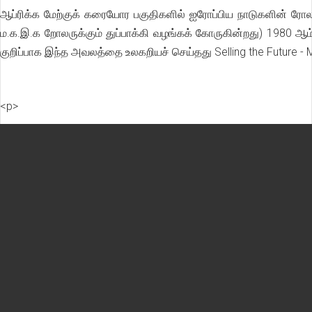
ஆப்ரிக்க மேற்குக் கரையோர பகுதிகளில் ஐரோப்பிய நாடுகளின் ரோலர
ம.க.இ.க றோலருக்கும் துப்பாக்கி வழங்கக் கோருகின்றது) 1980 ஆ
குறிப்பாக இந்த அவலத்தை உலகறியச் செய்தது Selling the Future -
<p>