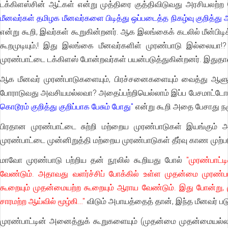
டக்கிளஸ்சின் ஆட்கள் என்று முத்திரை குத்திவிடுவது அரசியலற்ற 
மீனவர்கள் தமிழக மீனவர்களை பிடித்து ஒப்படைத்த நிகழ்வு குறித்து 
என்று கூறி, இவர்கள் கூறுகின்றனர். ஆக இலங்கைக் கடலில் மீன்பிடிக
கூறமுடியும்;! இது இலங்கை மீனவர்களிள் முரண்பாடு இல்லைய
முரண்பாட்டை டக்கிளஸ் போன்றவர்கள் பயன்படுத்துகின்றனர். இதுதா
ஆக மீனவர் முரண்பாடுகளையும், பிரச்சனைகளையும் வைத்து ஆளும
போராடுவது அவசியமல்லவா? அதைப்பற்றியெல்லாம் இப்ப பேசமாட்டோம் அ
கொடூரம் குறித்து குறிப்பாக பேசும் போது"
என்று கூறி அதை பேசாது நழு
பிரதான முரண்பாட்டை சுற்றி மற்றைய முரண்பாடுகள் இயங்கும் 
முரண்பாட்டை முன்னிறுத்தி மற்றைய முரண்பாடுகள் தீர்வு காண முற்பட
மாவோ முரண்பாடு பற்றிய தன் நூலில் கூறியது போல்
"முரண்பாட்
வேண்டும். அதாவது வளர்ச்சிப் போக்கில் உள்ள முதன்மை முரண்பாட
கூறையும் முதன்மையற்ற கூறையும் ஆராய வேண்டும். இது போன்று, ம
சாரமற்ற ஆய்வில் மூழ்கி…"
விடும் அபாயத்தைத் தான், இந்த மீனவர் ப
முரண்பாட்டின் அனைத்துக் கூறுகளையும் (முதன்மை முதன்மையல்லா