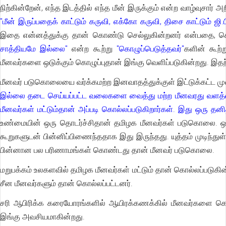
நிற்கின்றேன், எந்த இடத்தில் எந்த மீன் இருக்கும் என்ற வாழ்வுசார்
"மீன் இருப்பதைக் காட்டும் கருவி, எக்கோ கருவி, திசை காட்டும் ஜி.ப
இதை என்னத்துக்கு தான் கொண்டு செல்லுகின்றனர் என்பதை, கொ
சாத்தியமே இல்லை"
என்ற கூற்று
"கொழுப்பெடுத்தவர்"
களின் கூற்
மீனவர்களை ஒடுக்கும் கொழுப்புதான் இங்கு வெளிப்படுகின்றது. இதற
மீனவர் படுகொலையை வர்க்கமற்ற இனவாதத்துக்குள் இட்டுக்கட்ட 
இல்லை தடை செய்யப்பட்ட வலைகளை வைத்து மற்ற மீனவரது வளத்
மீனவர்கள் மட்டும்தான் அப்படி கொல்லப்படுகிறார்கள். இது ஒரு தனி
உண்மையின் ஒரு தொடர்ச்சிதான் தமிழக மீனவர்கள் படுகொலை. ஒன்றில
கூறுகளுடன் பின்னிப்பிணைந்ததாக இது இருந்தது. யுத்தம் முடிந்து
பின்னான பல பரிணாமங்கள் கொண்டது தான் மீனவர் படுகொலை.
மறுபக்கம் உலகளவில் தமிழக மீனவர்கள் மட்டும் தான் கொல்லப்படுக
சீன மீனவர்களும் தான் கொல்லப்பட்டனர்.
சரி ஆபிரிக்க கரையோரங்களில் ஆயிரக்கணக்கில் மீனவர்களை கொன்ற
இங்கு அவசியமாகின்றது.