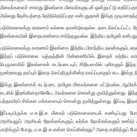
மீனவர்களைச் சாராது இலங்கை மீனவர்களுடன் ஒன்றுபட்டு எதிர்ப்பதா
அல்லது தேசியத்தை தேர்ந்தெடுப்பதா என்பதுதான் இங்கு மூடிமறைத்த
படுகொலைக்கு காரணம் எல்லை தாண்டுவதல்ல. தடைசெய்யப்பட்ட றோலர
இலங்கையின் இறையாண்மை சார்ந்ததுமல்ல. இந்திய தமிழன் என்பத
படுகொலைக்கு காரணம் இலங்கை இந்திய பிராந்திய நலன்களும், சுரண
இந்தப் படுகொலை. யுத்தத்தின் பின்னணியில், இதைச் சுற்றிய கா
பெருமளவில் இலங்கைக் கடற்படையும், சிறியளவில் புலிகளும் இந
மூன்றாவது தரப்பும் இதை செய்திருக்கின்ற வாய்ப்புகளும் கூட இங்கு நி
இங்கு இலங்கைக் கடற்படை தமிழக மீனவர்களை மட்டுமல்ல, ஆயிரக
கடலில் இறங்கினதாலேயே, அவர்களை கொன்று குவித்துள்ளது. இந்த 
பத்தாயிரம் சிங்கள மக்களையும் கொன்று குவித்துள்ளது. இப்படி இத
இப்படியிருக்க ம.க.இ.க மீனவர் படுகொலையைக் கண்டிப்பது போல
அரசியலும், அரசியல் நோக்கங்களும், வர்க்க நோக்கங்களும் உண்
பாதிக்கும் போது, ம.க.இ.க என்ன செய்கின்றது? அதை எதிர்த்துப் போ