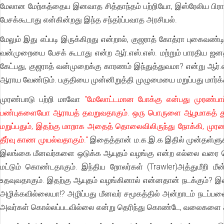
மேலான மேற்கத்தைய இனவாத சித்தாந்தம் பற்றியோ, இஸ்ரேலிய பிராந்
பேசக்கூடாது என்கின்றது இந்த சந்தர்ப்பவாத அரசியல்.
மேலும் இது எப்படி இருக்கிறது என்றால், குஜராத் கோத்ரா புகைவண்டி எ
வன்முறையை பேசக் கூடாது என்ற ஆர்.எஸ்.எஸ். மற்றும் பாரதிய ஜ
கேட்பது, குஜராத் வன்முறைக்கு காரணம் இந்துத்துவமா? என்று ஆர்
ஆராய வேண்டும். பகுதியை முன்னிறுத்தி முழுமையை மறுப்பது மார்க்
முரண்பாடு பற்றி மாவோ
"மேலோட்டமான போக்கு என்பது முரண்பாட
பண்புகளையோ ஆராயத் தவறுவதாகும். ஒரு பொருளை ஆழமாகத் துரு
மறுப்பதும், இதற்கு மாறாக அதைத் தொலைவிலிருந்து நோக்கி, முரண்
தீர்வு காண முயல்வதாகும்."
இதைத்தான் ம.க.இ.க இதில் முன்தள்ளுகின
இலங்கை மீனவர்களை ஒடுக்க ஆயுதம் வழங்கு என்ற எல்லை வரை சென
மட்டும் கொண்டதாகும். இந்திய றோலர்கள் (Trawler)அத்துமீறி 
உதவுவதாகும். இதற்கு ஆயுதம் வழங்கினால் என்னதான் நடக்கும்
அழிக்கவில்லையா!? அழிப்பது மீனவர் சமூகத்தில் அன்றாடம் நடப்
அவர்கள் கொல்லப்படவில்லை என்று தெரிந்து கொண்டே, வலைகளை அழி