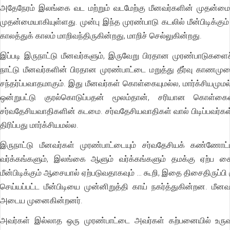
அதேநேரம் இலங்கை வட மற்றும் வடமேற்கு மீனவர்களின் முதன்மை
முதன்மையாகியுள்ளது. முன்பு இந்த முரண்பாடு கடலில் மீன்பிடிக்
காலத்துக் காலம் மாறிவந்திருகின்றது, மாறிச் செல்லுகின்றது.
இப்படி இருநாட்டு மீனவர்களும், இருவேறு பிரதான முரண்பாடுகளைச் 
நாட்டு மீனவர்களின் பிரதான முரண்பாட்டை மறுத்து தீர்வு காண
சந்தர்ப்பவாதமாகும். இது மீனவர்கள் கொள்கையுமல்ல, மார்க்சியமும
ஒன்றுபட்டு குரல்கொடுப்பதன் மூலம்தான், சரியான கொள்கை
சர்வதேசியவாதிகளின் கடமை. சர்வதேசியவாதிகள் வால் பிடிப்பவர்கள
திரிப்பது மார்க்சியமல்ல.
இருநாட்டு மீனவர்கள் முரண்பாட்டையும் சர்வதேசியக் கண்ணோ
வர்க்கங்களும், இலங்கை ஆளும் வர்க்கங்களும் தமக்கு ஏற்ப 
மீன்பிடிக்கும் ஆசையால் ஏற்படுவதாகவும் … கூறி, இதை திசைதிருப்பி க
செய்யப்பட்ட மீன்பிடியை முன்னிறுத்தி காய் நகர்த்துகின்றன. ம
அடைய முனைகின்றனர்.
அவர்கள் இல்லாத ஒரு முரண்பாட்டை அவர்கள் கற்பனையில் உருவ