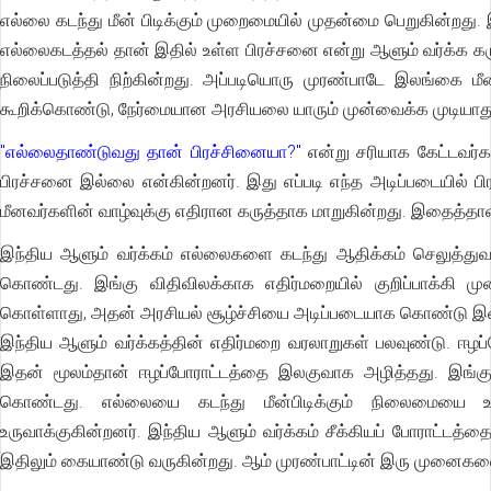
எல்லை கடந்து மீன் பிடிக்கும் முறைமையில் முதன்மை பெறுகின்றது.
எல்லைகடத்தல் தான் இதில் உள்ள பிரச்சனை என்று ஆளும் வர்க்க க
நிலைப்படுத்தி நிற்கின்றது. அப்படியொரு முரண்பாடே இலங்கை மீ
கூறிக்கொண்டு, நேர்மையான அரசியலை யாரும் முன்வைக்க முடியாத
"எல்லைதாண்டுவது தான் பிரச்சினையா?"
என்று சரியாக கேட்டவர்கள
பிரச்சனை இல்லை என்கின்றனர். இது எப்படி எந்த அடிப்படையில் 
மீனவர்களின் வாழ்வுக்கு எதிரான கருத்தாக மாறுகின்றது. இதைத்தான
இந்திய ஆளும் வர்க்கம் எல்லைகளை கடந்து ஆதிக்கம் செலுத்துவ
கொண்டது. இங்கு விதிவிலக்காக எதிர்மறையில் குறிப்பாக்கி ம
கொள்ளாது, அதன் அரசியல் சூழ்ச்சியை அடிப்படையாக கொண்டு இனம
இந்திய ஆளும் வர்க்கத்தின் எதிர்மறை வரலாறுகள் பலவுண்டு. ஈழப்
இதன் மூலம்தான் ஈழப்போராட்டத்தை இலகுவாக அழித்தது. இங்கு எ
கொண்டது. எல்லையை கடந்து மீன்பிடிக்கும் நிலைமையை உ
உருவாக்குகின்றனர். இந்திய ஆளும் வர்க்கம் சீக்கியப் போராட்டத
இதிலும் கையாண்டு வருகின்றது. ஆம் முரண்பாட்டின் இரு முனைக