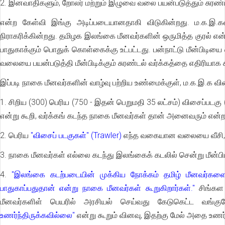
2. இனவாதிகளும், றோலர் மற்றும் இழுவை வலை பயன்படுத்தும் சுரண
என்ற கேள்வி இங்கு அடிப்படையானதாகி விடுகின்றது. ம.க.இ.க
நிராகரிக்கின்றது. தமிழக இலங்கை மீனவர்களின் ஒருமித்த குரல் என்
பாதுகாக்கும் பொதுக் கொள்கைக்கு உட்பட்டது. பன்நாட்டு மீன்பிடியை 
வலையை பயன்படுத்தி மீன்பிடிக்கும் சுரண்டல் வர்க்கத்தை எதிரியாக க
இப்படி நாகை மீனவர்களின் வாழ்வு பற்றிய உண்மைக்குள், ம.க.இ.க வி
1. சிறிய (300) பெரிய (750 - இதன் பெறுமதி 35 லட்சம்) விசைப்படகு
என்று கூறி, வர்க்கங் கடந்த நாகை மீனவர்கள் தான் அனைவரும் என்ற
2. பெரிய
"விசைப் படகுகள்" (Trawler)
எந்த வகையான வலையை வீசி, எங்
3. நாகை மீனவர்கள் எல்லை கடந்து இலங்கைக் கடலில் சென்று மீன்பி
4.
"இலங்கை கடற்படையின் முக்கிய நோக்கம் தமிழ் மீனவர்களை த
பாதுகாப்பதுதான் என்று நாகை மீனவர்கள் கூறுகிறார்கள்."
சிங்கள 
மீனவர்களிள் பெயரில் அரசியல் செய்வது கேடுகெட்ட வங்கு
உணர்ந்திருக்கவில்லை"
என்று கூறும் வினவு, இதற்கு மேல் அதை உண