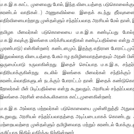
ம.க.இ.க காட்ட முனைவது போல், இந்த விடையத்தை படுகொலைக்குள் மட
சுரண்டல் வாதிகள்…) அணுகவில்லை. இதைக் கடந்து தீர்வுகளை
எதிர்வினையாற்றாது முன்தள்ளும் சந்தர்ப்பவாத அரசியல் மேல் தான்,
தமிழக மீனவர்கள் படுகொலையை ம.க.இ.க கண்டிப்பது போல்தான
ம.க.இ.கவுக்கு இலங்கை மார்க்சியவாதிகள் கண்டிப்பதில்லை என்று
முரண்பாடு) என்கின்றனர். கண்டனமும், இதற்கு எதிரான போராட்டமு
இதுவல்லாத விடையத்தை பேசும் ஈழ தமிழினவாதத்தையும் அதன் பின்னு
ஒருமைப்பாடு உருவாகின்றது. இதைச் செய்யாத ம.க.இ.க, சந்தர
எதிரியாக்குகின்றது. கடலில் இலங்கை மீனவர்கள் சந்திக்கு
சுரண்டல்வாதிகளுடன் நடக்கும் போராட்டம் தான். இதைக் கண்டுகொள்
றோலர்கள் மீன் பிடிப்பதில்லை என்று கூறுவதும், அரசியல் சந்தர்ப்
இலங்கை அரசின் கைக்கூலிகளாக காட்டமுனைகின்றனர்.
ம.க.இ.க அல்லாத மற்றவர்கள் படுகொலையை முன்னிறுத்தி அதுவல்
கூறுவது, அரசியல் சந்தர்ப்பவாதத்தை அடிப்படையாகக் கொண்டத
மற்றையவற்றை முன்தள்ளும் தமிழினவாத மற்றும் சுரண்டல் போக்குட
குறிப்பாக இதில் எதிர்த்து நிற்கின்றனர்.