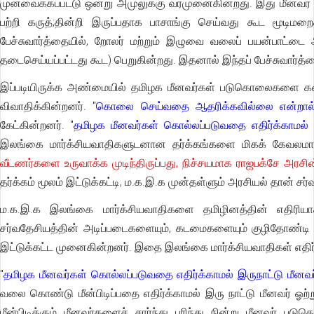
முன்வைக்கப்பட்டு ஒன்று அமுலுக்கு வரமுனைகின்றது. இது மீனவர் ப
பற்றி கருத்;தின்றி இருப்பதாக பாசாங்கு செய்வது கூட மூடிமற
பேச்சுவார்த்தையில், றோலர் மற்றும் இழுவை வலைப் பயன்பாட்ட
தடைசெய்யப்பட்டது கூட) பெறுகின்றது. இதனால் இந்தப் பேச்சுவார்த்
இப்படியிருக்க அண்மையில் தமிழக மீனவர்கள் படுகொலைகளை கண்டி
விவாதிக்கின்றனர்.
"கொலை செய்வதை ஆதரிக்கவில்லை என்றால் ஏன
கேட்கின்றனர்.
"தமிழக மீனவர்கள் கொல்லப்படுவதை எதிர்க்காமல் இ
இலங்கை மார்க்சியவாதிகளுடனான தர்க்கங்களை மிகக் கேவலமா
வீடணர்களை உருவாக்க முடிந்திருப்பது, நிச்சயமாக ராஜபக்சே அரசின
தர்க்கம் மூலம் இட்டுக்கட்டி, ம.க.இ.க முன்தள்ளும் அரசியல் தான் சர
ம.க.இ.க இலங்கை மார்க்சியவாதிகளை தமிழினத்தின் எதிரியாக 
சர்வதேசியத்தின் அடிப்படைகளையும், கடமைகளையும் குழிதோண்டி ப
இட்டுக்கட்ட முனைகின்றனர். இதை இலங்கை மார்க்சியவாதிகள் எதிர்
"தமிழக மீனவர்கள் கொல்லப்படுவதை எதிர்க்காமல் இருநாட்டு மீனவர
வலை கொண்டு மீன்பிடிப்பதை எதிர்க்காமல் இரு நாட்டு மீனவர் ஓற
மீன்பிடிக்கும் மீனவர்களைச் சார்ந்து பரிந்து நின்று மீனவர்