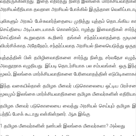
வந்திருக்கின்றது. இதை எதிர்த்து நின்ற இலங்கை மார்க்சியவாதிகளை
அரசியல்ரீதியாக தவறான அரசியல் போக்கில் இருந்தான வெளிப்பாடாக
புலிகளும் அரசும் பேச்சுவார்த்தையை முறித்து யுத்தம் தொடங்கிய 
செய்தியை அடிப்படையாகக் கொண்டும், ஈழத்து இனவாதிகள் சார்ந்து
செய்திகள் கூறுவதாக கூறினர். தங்கள் சந்தர்ப்பவாதத்தை மூடி
விமர்சிக்காத அதேநேரம், சந்தர்ப்பவாத அரசியல் நிலையெடுத்து ஒரு
யுத்தத்தின் பின் தமிழினவாதிகளை சார்ந்து நின்று, சர்வதேச எழ
அவதூறாக எழுதியது. இப்படி தொடர்சியாக பல சம்பவங்கள். ஒரு இந்தி
மூலம், இலங்கை மார்க்சியவாதிகளை பேரினவாதத்தின் எடுபிடிகளாக
இந்த வகையில்தான் தமிழக மீனவர் படுகொலையை ஒட்டிய பிரச்சனையி
மூலமும் இலங்கை மார்க்சியவாதிகளை தமிழக மீனவர்களின் எதிரியா
தமிழக மீனவர் படுகொலையை வைத்து அரசியல் செய்யும் தமிழக இன
பற்றிப் பேசக் கூடாது என்கின்றனர். ஆக இங்கு
1.தமிழக மீனவர்களின் நண்பன் இலங்கை மீனவர்களா? அல்லது