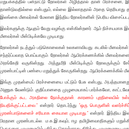
மறுபக்கத்தில் பன்நாட்டு றோலர்கள் அழித்தால் தான் பிரச்சனை, 
தாண்டுவதில்லை என்பதும், எல்லை இல்லாததால் அதை தெரியாது தாண்
இலங்கை மீனவர்கள் மேலான இந்திய றோலர்களின் (பெரிய விசைப்ப
இவர்களுக்கு ஆயுதம் வேறு வழங்கு என்கின்றனர். ஆம் நிச்சயமாக 
மீனவர்கள் மீன்பிடிக்கவே முடியாது.
றோலர்கள் நடத்தும் படுகொலைகள் உலகளாவியது. கடலில் மீனவர்கள் 
சந்தர்ப்பவாத பொய்யாகும். றோலர்கள் ஆயிரக்கணக்கில் மீனவர்களை கொ
அரங்கேறி வருகின்றது. அத்துமீறி மீன்பிடிக்கும் றோலருக்கும்
முரண்பாட்டின் பண்பை மறுத்துக் கோருகின்றது. ஆயிரக்கணக்கில் மீ
இங்கு முதன்மைப் பிரச்சனையை மட்டும் பேசு என்பது, அபத்தமானத
அணுக வேண்டும். குறிப்பானதை முழுமையாகப் பார்க்கவோ, காட்டவோ
போக்கும் கூட அகநிலை நோக்குதான். காரணம் புறநிலையில் 
நியதிக்குட்பட்டவை."
என்றார். தொடர்ந்து
"ஒரு பொருளின் வளர்ச்சி
முரண்பாடுகளைச் சரியாக கையாள முடியாது."
என்றார். இந்திய இ
பிரதான முரண்பாடல்ல. ம.க.இ.கவும், ஈழ தமிழினவாதிகளும் மறுக்க
பொருளை முழுமையில் புரிந்து கொள்ளாது திரித்து, முழுமையை மறுத