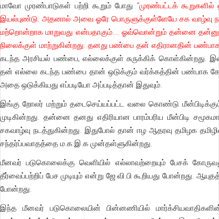
மாவோ முரண்பாடுகள் பற்றி கூறும் போது
"முரண்பட்டக் கூறுகளில
இயல்புண்டு. அதனால் அவை ஓரே பொருளுக்குள்ளேயே சக வாழ்வு ந
மற்றொன்றாக மாறுவது என்பதாகும்…. ஓவ்வொன்றும் தன்னை தன்ன
நிலைக்குள் மாற்றுகின்றது. தனது பண்பை தன் எதிரானதின் பண்பாக 
கடந்த அரசியல் பண்பை, எல்லைக்குள் சுருக்கிக் கொள்கின்றது. 
தன் எல்லை கடந்த பண்பை தான் ஒடுக்கும் வர்க்கத்தின் பண்பாக கோர
அதை ஒடுக்கியது எப்படியோ அப்படித்தான் இதுவும்.
இங்கு றோலர் மற்றும் தடைசெய்யப்பட்ட வலை கொண்டு மீன்பிடிக்கும்
முடிகின்றது. தன்னை தனது எதிரியான பாரம்பரிய மீன்பிடி சமூகமா
சகவாழ்வு நடத்துகின்றது. இதுபோல் தான் ஈழ ஆதரவு தமிழக தமிழின
சந்தர்ப்பவாதத்தை ம.க.இ.க முன்தள்ளுகின்றது.
மீனவர் படுகொலைக்கு வெளியில் எல்லாவற்றையும் பேசக் கோருவத
தீர்வைப்பற்றிப் பேச முடியும் என்று ஜே.வி.பி கூறியது போன்றது. ஆ
போன்றது.
இந்த மீனவர் படுகொலையின் பின்னணியில் மார்க்சியவாதிகளின் க