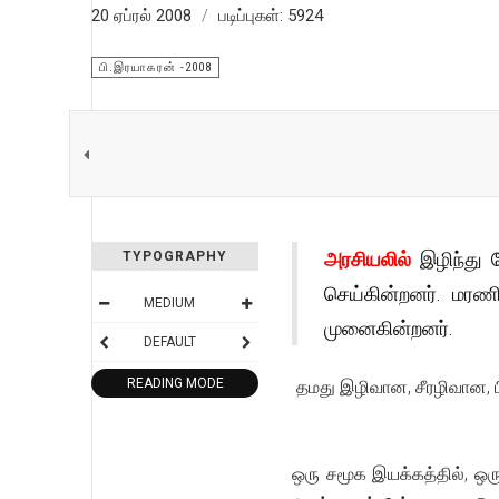
20 ஏப்ரல் 2008
படிப்புகள்: 5924
பி.இரயாகரன் -2008
அரசியலில்
இழிந்து
TYPOGRAPHY
செய்கின்றனர். மரண
MEDIUM
முனைகின்றனர்.
DEFAULT
READING MODE
தமது இழிவான, சீரழிவான, ப
ஒரு சமூக இயக்கத்தில், ஒர