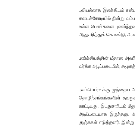
புலியல்லாத இலக்கியம் என்பத
கடைக்கோடியில் நின்று வம்
உள்ள பெண்களை புணர்ந்தவர்
அனுசரித்துக் கொண்டு, அதை
மார்க்சியத்தின் மீதான அவரி
வர்க்க அடிப்படையில், சமூ
புலம்பெயர்வுக்கு முந்தை
தொழிற்சங்கங்களின் தவறு
காட்டியது. இடதுசாரியம் மீ
அடிப்படையாக இருந்தது. அ
குஞ்சுகள் எடுத்தனர். இன்