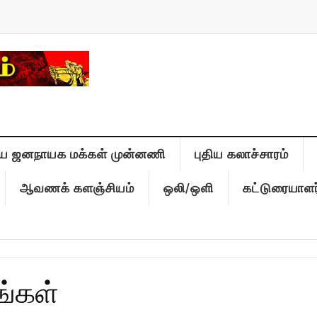
ிய ஜனநாயக மக்கள் முன்னணி
புதிய கலாச்சாரம்
ஆவணக் களஞ்சியம்
ஒலி/ஒளி
கட்டுரையாளர
ங்கள்