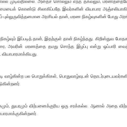
்ல முடிவதில்லை. அதைச் சொல்லும் எந்த தகவலும், மரணத்தையே வ
ுலமையைக் கொண்டு சிலாகிப்பதே இவர்களின் வியாபார அஞ்சலியாக
ம் புல்லுருவித்தனமான அரசியல் தான், மரண நிகழ்வுகளின் போது அரங
ழ்வும் இப்படித் தான், இதற்குள் தான் நிகழ்ந்தது. கிறிஸ்துவ போதக
ரை, அவரின் மரணத்தை தமது சொந்த இழப்பு என்று ஒப்பாரி வைத்தனர
வியாபாரமாக்கியது.
 வாழ்கின்ற பல பொறுக்கிகள், பொதுவாழ்வுடன் தொடர்புடையவர்கள
ுகின்றனர்.
கமும், துயரமும் விற்பனைக்குரிய ஒரு சரக்கல்ல. ஆனால் அதை விற
பாரமாக்குகின்றனர்.