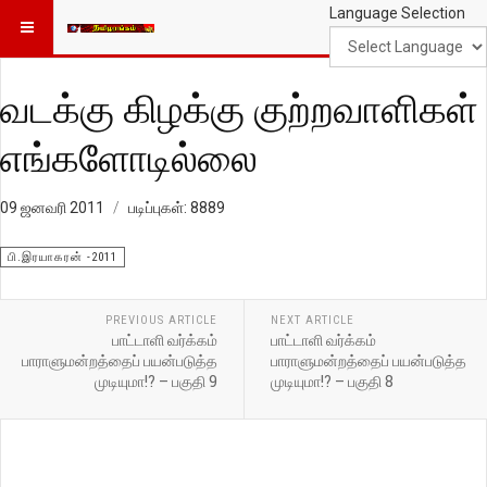
Language Selection
வடக்கு கிழக்கு குற்றவாளிகள்
எங்களோடில்லை
09 ஜனவரி 2011
படிப்புகள்: 8889
பி.இரயாகரன் -2011
PREVIOUS ARTICLE
NEXT ARTICLE
பாட்டாளி வர்க்கம்
பாட்டாளி வர்க்கம்
பாராளுமன்றத்தைப் பயன்படுத்த
பாராளுமன்றத்தைப் பயன்படுத்த
முடியுமா!? – பகுதி 9
முடியுமா!? – பகுதி 8