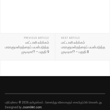
PREVIOUS ARTICLE
NEXT ARTICLE
பாட்டாளி வர்க்கம்
பாட்டாளி வர்க்கம்
பாராளுமன்றத்தைப் பயன்படுத்த
பாராளுமன்றத்தைப் பயன்படுத்த
முடியுமா!? – பகுதி 9
முடியுமா!? – பகுதி 8
பதிப்புரிமை © 2026 தமிழரங்கம். அனைத்து உரிமைகளும் கையிருப்பில் கொண்டது.
Designed by
JoomlArt.com
.