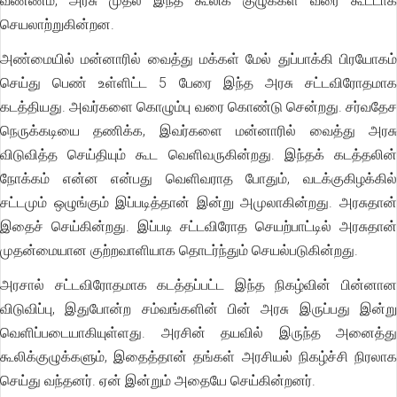
வண்ணம், அரசு முதல் இந்த கூலிக் குழுக்கள் வரை கூட்டாக
செயலாற்றுகின்றன.
அண்மையில் மன்னாரில் வைத்து மக்கள் மேல் துப்பாக்கி பிரயோகம்
செய்து பெண் உள்ளிட்ட 5 பேரை இந்த அரசு சட்டவிரோதமாக
கடத்தியது. அவர்களை கொழும்பு வரை கொண்டு சென்றது. சர்வதேச
நெருக்கடியை தணிக்க, இவர்களை மன்னாரில் வைத்து அரசு
விடுவித்த செய்தியும் கூட வெளிவருகின்றது. இந்தக் கடத்தலின்
நோக்கம் என்ன என்பது வெளிவராத போதும், வடக்குகிழக்கில்
சட்டமும் ஒழுங்கும் இப்படித்தான் இன்று அமுலாகின்றது. அரசுதான்
இதைச் செய்கின்றது. இப்படி சட்டவிரோத செயற்பாட்டில் அரசுதான்
முதன்மையான குற்றவாளியாக தொடர்ந்தும் செயல்படுகின்றது.
அரசால் சட்டவிரோதமாக கடத்தப்பட்ட இந்த நிகழ்வின் பின்னான
விடுவிப்பு, இதுபோன்ற சம்வங்களின் பின் அரசு இருப்பது இன்று
வெளிப்படையாகியுள்ளது. அரசின் தயவில் இருந்த அனைத்து
கூலிக்குழுக்களும், இதைத்தான் தங்கள் அரசியல் நிகழ்ச்சி நிரலாக
செய்து வந்தனர். ஏன் இன்றும் அதையே செய்கின்றனர்.