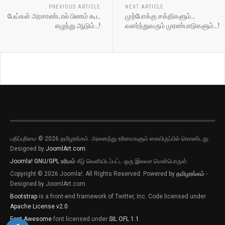
PREVIOUS ARTICLE
NEXT ARTICLE
பேய்கள் அரசாண்டால் பிணம் கூட
முற்போக்கு சக்திகளும்…
எழுந்து ஆடும்…!
வளர்ந்துவரும் முரண்பாடுகளும்…!
பதிப்புரிமை © 2026 தமிழரங்கம். அனைத்து உரிமைகளும் கையிருப்பில் கொண்டது.
Designed by
JoomlArt.com
.
Joomla!
GNU/GPL உரிமம்
கீழ் வெளியிடப்பட்ட ஒரு இலவச மென்பொருள்.
Copyright © 2026 Joomla!. All Rights Reserved. Powered by
தமிழரங்கம்
-
Designed by JoomlArt.com.
Bootstrap
is a front-end framework of Twitter, Inc. Code licensed under
Apache License v2.0
.
Font Awesome
font licensed under
SIL OFL 1.1
.