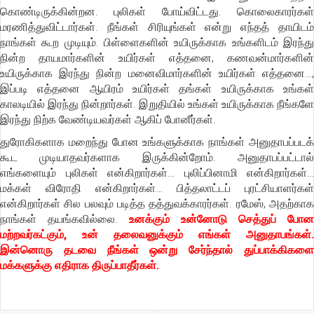
கொண்டிருக்கின்றன. புலிகள் போய்விட்டது. கொலைகாரர்கள்
மரணித்துவிட்டார்கள். நீங்கள் சிரியுங்கள் என்று எந்தத் தாயிடம்
நாங்கள் கூற முடியும். பிள்ளைகளின் உயிருக்காக உங்களிடம் இரந்து
நின்ற தாயமார்களின் உயிர்கள் எத்தனை, கணவன்மார்களின்
உயிருக்காக இரந்து நின்ற மனைவிமார்களின் உயிர்கள் எத்தனை…,
இப்படி எத்தனை ஆயிரம் உயிர்கள் தங்கள் உயிருக்காக உங்கள்
காலடியில் இரந்து நின்றார்கள். இறுதியில் உங்கள் உயிருக்காக நீங்களே
இரந்து நிற்க வேண்டியவர்கள் ஆகிப் போனீர்கள்.
துரோகிகளாக மறைந்து போன உங்களுக்காக நாங்கள் அனுதாபப்படக்
கூட முடியாதவர்களாக இருக்கின்றோம். அனுதாபப்பட்டால்
எங்களையும் புலிகள் என்கிறார்கள்… புலிப்பினாமி என்கிறார்கள்…
மக்கள் விரோதி என்கிறார்கள்… பித்தலாட்டப் புரட்சியாளர்கள்
என்கிறார்கள் சில பலவும் படித்த தத்துவக்காரர்கள். ரமேஸ், அதற்காக
நாங்கள் தயங்கவில்லை.
உனக்கும் உன்னோடு செத்துப் போன
மற்றவர்கட்கும், உன் தலைவனுக்கும் எங்கள் அனுதாபங்கள்.
இன்னொரு தடவை நீங்கள் ஒன்று சேர்ந்தால் துப்பாக்கிகளை
மக்களுக்கு எதிராக திருப்பாதீர்கள்.