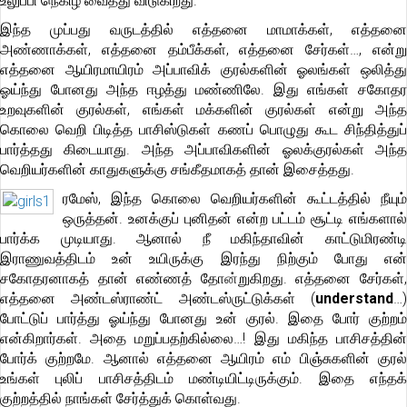
உலுப்பி நெகிழ வைத்து விடுகிறது.
இந்த முப்பது வருடத்தில் எத்தனை மாமாக்கள், எத்தனை
அண்ணாக்கள், எத்தனை தம்பீக்கள், எத்தனை சேர்கள்…, என்று
எத்தனை ஆயிரமாயிரம் அப்பாவிக் குரல்களின் ஓலங்கள் ஒலித்து
ஓய்ந்து போனது அந்த ஈழத்து மண்ணிலே. இது எங்கள் சகோதர
உறவுகளின் குரல்கள், எங்கள் மக்களின் குரல்கள் என்று அந்த
கொலை வெறி பிடித்த பாசிஸ்டுகள் கணப் பொழுது கூட சிந்தித்துப்
பார்த்தது கிடையாது. அந்த அப்பாவிகளின் ஓலக்குரல்கள் அந்த
வெறியர்களின் காதுகளுக்கு சங்கீதமாகத் தான் இசைத்தது.
ரமேஸ், இந்த கொலை வெறியர்களின் கூட்டத்தில் நீயும்
ஒருத்தன். உனக்குப் புனிதன் என்ற பட்டம் சூட்டி எங்களால்
பார்க்க முடியாது. ஆனால் நீ மகிந்தாவின் காட்டுமிரண்டி
இராணுவத்திடம் உன் உயிருக்கு இரந்து நிற்கும் போது என்
சகோதரனாகத் தான் எண்ணத் தோ
ன்
றுகிறது. எத்தனை சேர்கள்
எத்தனை அண்டஸ்ராண்ட் அண்டஸ்ருட்டுக்கள் (
understand
…)
போட்டுப் பார்த்து ஓய்ந்து போனது உன் குரல். இதை போர் குற்றம்
என்கிறார்கள். அதை மறுப்பதற்கில்லை…! இது மகிந்த பாசிசத்தின்
போர்க் குற்றமே. ஆனால் எத்தனை ஆயிரம் எம் பிஞ்சுகளின் குரல்
உங்கள் புலிப் பாசிசத்திடம் மண்டியிட்டிருக்கும். இதை எந்தக்
குற்றத்தில் நாங்கள் சேர்த்துக் கொள்வது.