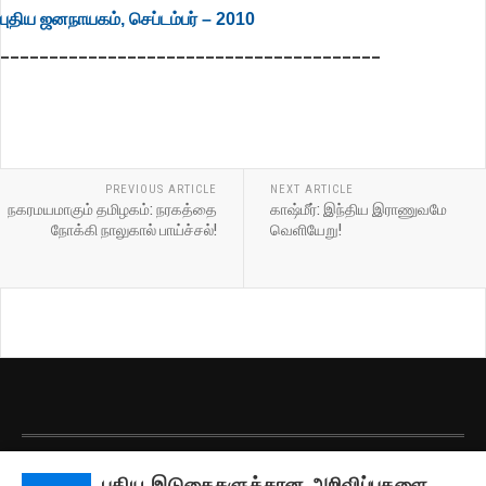
புதிய ஜனநாயகம், செப்டம்பர் – 2010
_______________________________________
PREVIOUS ARTICLE
NEXT ARTICLE
நகரமயமாகும் தமிழகம்: நரகத்தை
காஷ்மீர்: இந்திய இராணுவமே
நோக்கி நாலுகால் பாய்ச்சல்!
வெளியேறு!
பதிப்புரிமை © 2026 தமிழரங்கம். அனைத்து உரிமைகளும் கையிருப்பில் கொண்டது.
புதிய இடுகைகளுக்கான அறிவிப்புகளை