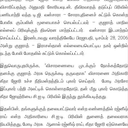
விசாரிப்பதற்கு அனுமதி கோரியவுடன், தீவிரவாதத் தடுப்புப் பிரிவில்
பணியாற்றி வந்த டி.ஜி. வன்சாரா – சோராபுதினைச் சுட்டுக் கொன்ற
போலீசு கும்பலின் மூளையாகச் செயல்பட்டவர் – குஜராத் மாநில
எல்லைப் பிரிவுக்குத் திடீரென மாற்றப்பட்டார். வன்சாரா இடமாற்றம்
செய்யப்பட்ட இரண்டாவது வாரத்திலேயே பிரஜாபதி, டிசம்பர் 28, 2006
அன்று குஜராத் – இராசஸ்தான் எல்லையையொட்டிய நகர் ஒன்றில்
நடந்த போலி மோதலில் சுட்டுக் கொல்லப்பட்டார்.
இதுவொருபுறமிருக்க, “விசாரணையை முடக்கும் நோக்கத்தோடு
தனக்கு குஜராத் அரசு நெருக்கடி தருவதாக” விசாரணை அதிகாரி
கீதா ஜோரி உச்ச நீதிமன்றத்திடம் புகார் செய்தார். மோடி அரசோ
இப்புகார் பற்றி அலட்டிக் கொள்ளாததோடு, தன் மீது புகார் கொடுத்த
கீதா ஜோஹ்ரியை சி.ஐ.டி. பிரிவில் இருந்து தூக்கியடித்தது.
இதன்பின், தங்களுக்குத் தலையாட்டுவார் என்ற எண்ணத்தில் ரஜ்னீஷ்
ராய் என்ற அதிகாரியை சி.ஐ.டி. பிரிவின் துணைத் தலைவராக
நியமித்தது, மோடி அரசு. ஆனால் ரஜ்னீஷ் ராய், கீதா ஜோரி ஏற்கெனவே