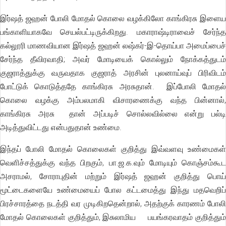
இர்ஷத் ஜஹன் போலி மோதல் கொலை வழக்கிலோ காங்கிரசு இளைய
பங்காளியாகவே செயல்பட்டிருக்கிறது. மகாராஷ்டிராவைச் சேர்ந்த
கல்லூரி மாணவியான இர்ஷத் ஜஹன் லஷ்கர்-இ-தொய்பா அமைப்பைச்
சேர்ந்த தீவிரவாதி; அவர் மோடியைக் கொல்லும் நோக்கத்துடம்
குஜராத்துக்கு வருவதாக குஜராத் அரசின் புலனாய்வுப் பிரிவிடம்
போட்டுக் கொடுத்ததே காங்கிரசு அரசுதான். இப்போலி மோதல்
கொலை வழக்கு அம்பலமாகி விசாரணைக்கு வந்த பின்னால்,
காங்கிரசு அரசு தான் அப்படிச் சொல்லவில்லை என்று பல்டி
அடித்துவிட்டது என்பதுதான் உண்மை.
இந்தப் போலி மோதல் கொலைகள் குறித்து இவ்வளவு உண்மைகள்
வெளிச்சத்துக்கு வந்த பிறகும், பா.ஜ.க.வும் மோடியும் கொஞ்சம்கூட
அசராமல், சோராபுதின் மற்றும் இர்ஷத் ஜஹன் குறித்து பொய்
மூட்டைகளையே உண்மையைப் போல கட்டமைத்து இந்து மதவெறிப்
பிரச்சாரத்தை நடத்தி வர முடிகிறதென்றால், அதற்குக் காரணம் போலி
மோதல் கொலைகள் குறித்தும், இசுலாமிய பயங்கரவாதம் குறித்தும்