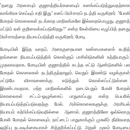
“தனது அரசையும் குஜராத்தியர்களையும் களங்கப்படுத்துவதற்காக
காங்கிரசு செய்யும் சதி இது” எனப் பிரச்சாரம் நடத்தி வருகிறார். “போலி
மோதல் கொலைகள் நடக்காத மாநிலங்களே இல்லாதபொழுது, குஜராத்
மட்டும் ஏன் குறிவைக்கப்படுகிறது?” என்ற கேள்வியை எழுப்பித் தனது
பிரச்சாரத்தை நியாயப்படுத்தி வருகிறார், மோடி.
மோடியின் இந்த வாதம், அரைகுறையான உண்மைகளைக் கூறித்
தங்களை நியாயப்படுத்திக் கொள்ளும் பாசிஸ்டுகளின் உத்தியாகும்.
முதலாவதாக, மோடியின் குஜராத்தில் கடந்த எட்டு ஆண்டுகளில் பல
மோதல் கொலைகள் நடந்திருந்தாலும், வெறும் இரண்டு வழக்குகள்
மட்டுமே விசாரணைக்கு எடுத்துக் கொள்ளப்பட்டுள்ளன.
இரண்டாவதாக, மற்ற மாநிலங்களில் நடைபெறும் போலி மோதல்
கொலைகள் சட்டம்-ஒழுங்கைப் பாதுகாப்பது என்ற பெயரில்
நியாயப்படுத்தப்படுவதற்கு மேல், அக்கொலைகளுக்கு அரசியல்
நியாயம் கற்பிக்கப்படுவதில்லை. ஆனால், குஜராத்திலோ ஒவ்வொரு
போலி மோதல் கொலையும், நாட்டைப் பாதுகாக்கும் முசுலீம் தீவிரவாத
ஒழிப்பு நடவடிக்கையாகச் சித்தரிக்கப்பட்டு, அதன் மூலம் மோடியை