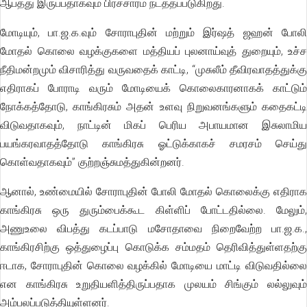
ஆபத்து இருப்பதாகவும் பிரச்சாரம் நடத்தப்படுகிறது.
மோடியும், பா.ஜ.க.வும் சோராபுதின் மற்றும் இர்ஷத் ஜஹன் போலி
மோதல் கொலை வழக்குகளை மத்தியப் புலனாய்வுத் துறையும், உச்ச
நீதிமன்றமும் விசாரித்து வருவதைக் காட்டி, “முசுலீம் தீவிரவாதத்துக்கு
எதிராகப் போராடி வரும் மோடியைக் கொலைகாரனாகக் காட்டும்
நோக்கத்தோடு, காங்கிரசும் அதன் உளவு நிறுவனங்களும் கதைகட்டி
விடுவதாகவும், நாட்டின் மிகப் பெரிய அபாயமான இசுலாமிய
பயங்கரவாதத்தோடு காங்கிரசு ஓட்டுக்காகச் சமரசம் செய்து
கொள்வதாகவும்” குற்றஞ்சுமத்துகின்றனர்.
ஆனால், உண்மையில் சோராபுதின் போலி மோதல் கொலைக்கு எதிராக
காங்கிரசு ஒரு துரும்பைக்கூட கிள்ளிப் போட்டதில்லை. மேலும்,
அணுஉலை விபத்து கடப்பாடு மசோதாவை நிறைவேற்ற பா.ஜ.க.,
காங்கிரசிற்கு ஒத்துழைப்பு கொடுக்க சம்மதம் தெரிவித்துள்ளதற்கு
ஈடாக, சோராபுதின் கொலை வழக்கில் மோடியை மாட்டி விடுவதில்லை
என காங்கிரசு உறுதியளித்திருப்பதாக முலயம் சிங்கும் லல்லுவும்
அம்பலப்படுத்தியுள்ளனர்.