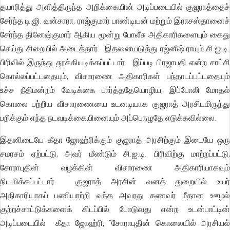
தயாரித்து அளித்திருந்த அறிக்கையின் அடிப்படையில் குஜராத்தைச்
சேர்ந்த டி.ஜி. வன்சாரா, ராஜ்குமார் பாண்டியன் மற்றும் இராசஸ்தானைச்
சேர்ந்த தினேஷ்குமார் ஆகிய மூன்று போலீசு அதிகாரிகளையும் கைது
செய்து சிறையில் அடைத்தார். இதனையடுத்து ரஜ்னீஷ் ராயும் சி.ஐ.டி.
பிரிவில் இருந்து தூக்கியடிக்கப்பட்டார். இப்படி பிரஜாபதி என்ற சாட்சி
கொல்லப்பட்டதையும், விசாரணை அதிகாரிகள் பந்தாடப்பட்டதையும்
உச்ச நீதிமன்றம் வேடிக்கை பார்த்ததேயொழிய, இப்போலி மோதல்
கொலை பற்றிய விசாரணையை உடனடியாக குஜராத் அரசிடமிருந்து
பறிக்கும் எந்த நடவடிக்கையினையும் அப்பொழுதே எடுக்கவில்லை.
இதனிடையே கீதா ஜோஹ்ரிக்கும் குஜராத் அரசிற்கும் இடையே ஒரு
சமரசம் ஏற்பட்டு, அவர் மீண்டும் சி.ஐ.டி. பிரிவிற்கு மாற்றப்பட்டு,
சோராபுதின் வழக்கின் விசாரணை அதிகாரியாகவும்
நியமிக்கப்பட்டார். குஜராத் அரசின் வனத் துறையில் உயர்
அதிகாரியாகப் பணியாற்றி வந்த அவரது கணவர் மீதான ஊழல்
குற்றச்சாட்டுக்களைக் கிடப்பில் போடுவது என்ற உடன்பாட்டின்
அடிப்படையில் கீதா ஜோஹ்ரி, “சோராபுதின் கொலையில் அரசியல்