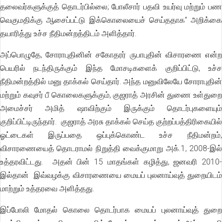
தலைவர்களுக்குத் தொடர்பில்லை; போலீசார் பதவி உயர்வு மற்றும் பண
வெகுமதிக்கு ஆசைப்பட்டு இக்கொலையைச் செய்ததாக” அறிக்கை
தயாரித்து உச்ச நீதிமன்றத்திடம் அளித்தார்.
அப்பொழுதே, சோராபுதினின் சகோதரர் ருபாபுதின் விசாரணை என்ற
பெயரில் நடந்திருக்கும் இந்த மோசடிகளைக் குறிப்பிட்டு, உச்ச
நீதிமன்றத்தில் மனு தாக்கல் செய்தார். அந்த மனுவிலேயே சோராபுதின்
மற்றும் கவுசர் பீ கொலைகளுக்கும், குஜராத் அரசின் துணை உள்துறை
அமைச்சர் அமித் ஷாவிற்கும் இருக்கும் தொடர்புகளையும்
குறிப்பிட்டிருந்தார். குஜராத் அரசு தாக்கல் செய்த குற்றப்பத்திரிகையில்
ஓட்டைகள் இருப்பதை ஒப்புக்கொண்ட உச்ச நீதிமன்றம்,
விசாரணையைத் தொடராமல் நிறுத்தி வைக்குமாறு அக்.1, 2008-இல்
உத்தரவிட்டது. அதன் பின் 15 மாதங்கள் கழித்து, ஜனவரி 2010-
இல்தான் இவ்வழக்கு விசாரணையை மையப் புலனாய்வுத் துறையிடம்
மாற்றும் உத்தரவை அளித்தது.
இப்போலி மோதல் கொலை தொடர்பாக மையப் புலனாய்வுத் துறை