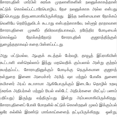
சோராபுதின் மார்பிள் சுரங்க முதலாளிகளின் நலனுக்காகத்தான்
சுட்டுக் கொல்லப்பட்டாரேயொழிய, தேச நலனுக்காக அல்ல என்பது
இப்பொழுது நிரூபணமாகியிருக்கிறது. இந்த உண்மையான நோக்கம்
வெளியே தெரிந்துவிடக் கூடாது என்பதற்காகவே, உள்ளூர் தாதாவான
சோராபுதினை முசுலீம் தீவிரவாதியாகவும், நரேந்திர மோடியைக்
கொல்லும் நோக்கத்தோடு சோராபுதின் குஜராத்திற்குள்
நுழைந்ததாகவும் கதை பின்னப்பட்டது.
அது மட்டுமல்ல, ஆயுதக் கடத்தல் பேர்வழி, தாவூத் இப்ராகிமின்
கூட்டாளி என்றெல்லாம் இந்து மதவெறிக் கும்பலால் அன்று குற்றம்
சுமத்தப்பட்ட சோராபுதினுக்கும் மோடிக்கு நெருக்கமான குஜராத்
உள்துறை இணை அமைச்சர் அமித் ஷா மற்றும் போலீசு துணை
கமிசனர் அபய் சுடாசாமா ஆகியோருக்கும் இடையே தொழில் உறவு
(சுரங்க அதிபர்கள் மற்றும் ரியல் எஸ்டேட் அதிபர்களை மிரட்டிப் பணம்
பறிப்பது) இருந்து வந்திருப்பது இன்று அம்பலமாகியிருக்கிறது.
சோராபுதினைப் போலி மோதலில் சுட்டுக் கொன்றதன் மூலம் இக்கும்பல்
ஒரே கல்லில் இரண்டு மாங்காய்களைத் தட்டியிருக்கிறது. ஒன்று,