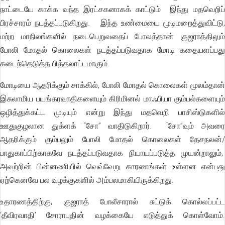
நாட்டையே காக்க வந்த இரட்சகனாகக் காட்டும் இந்து மதவெறிப்
பிரச்சாரம் நடத்தப்படுகிறது. இந்த உண்மையை மூடிமறைத்துவிட்டு,
மற்ற மாநிலங்களில் நடைபெறுவதைப் போலத்தான் குஜராத்திலும்
போலி மோதல் கொலைகள் நடத்தப்படுவதாக மோடி கதையளப்பது
கடைந்தெடுத்த பித்தலாட்டமாகும்.
மோடியை ஆதரிக்கும் சாக்கில், போலி மோதல் கொலைகள் மூலம்தான்
இசுலாமிய பயங்கரவாதிகளையும் கிரிமினல் மாஃபியா கும்பல்களையும்
ஒழித்துக்கட்ட முடியும் என்று இந்து மதவெறி பாசிஸ்டுகளில்
ஊதுகுழலான துக்ளக் “சோ” வாதிடுகிறார். “சோ”வும் அவரை
ஆதரிக்கும் கும்பலும் போலி மோதல் கொலைகள் தேசநலன்/
பாதுகாப்பிற்காகவே நடத்தப்படுவதாக நியாயப்படுத்த முயன்றாலும்,
அவற்றின் பின்னணியில் வெவ்வேறு காரணங்கள் உள்ளன என்பது
ஏற்கெனவே பல வழக்குகளில் அம்பலமாகியிருக்கிறது.
உதாரணத்திற்கு, குஜராத் போலீசாரால் சுட்டுக் கொல்லப்பட்ட
‘தீவிரவாதி’ சோராபுதின் வழக்கையே எடுத்துக் கொள்வோம்.