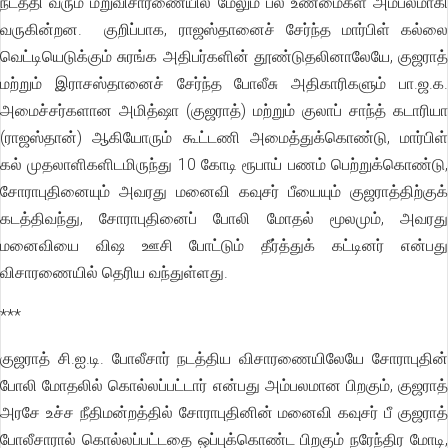
நடத்தி வரும் மறுவிசாரணையில் மேலும் பல உண்மைகள் அம்பலமாகி
வருகின்றன. குறிப்பாக, ராஜஸ்தானைச் சேர்ந்த மார்பிள் கல்லை
வெட்டியெடுக்கும் சுரங்க அதிபர்களின் தூண்டுதலினாலேயே, குஜராத்
மற்றும் இராசஸ்தானைச் சேர்ந்த போலீசு அதிகாரிகளும் பா.ஜ.க.
அமைச்சர்களான அமித்ஷா (குஜராத்) மற்றும் குலாப் சாந்த் கடாரியா
(ராஜஸ்தான்) ஆகியோரும் கூட்டணி அமைத்துக்கொண்டு, மார்பிள்
கல் முதலாளிகளிடமிருந்து 10 கோடி ரூபாய் பணம் பெற்றுக்கொண்டு,
சோராபுதினையும் அவரது மனைவி கவுசர் பீயையும் குஜராத்திற்குக்
கடத்திவந்து, சோராபுதினைப் போலி மோதல் மூலமும், அவரது
மனைவியை விஷ ஊசி போட்டும் தீர்த்துக் கட்டினர் என்பது
விசாரணையில் தெரிய வந்துள்ளது.
***
குஜராத் சி.ஐ.டி. போலீசார் நடத்திய விசாரணையிலேயே சோராபுதின்
போலி மோதலில் கொல்லப்பட்டார் என்பது அம்பலமான பிறகும், குஜராத்
அரசே உச்ச நீதிமன்றத்தில் சோராபுதினின் மனைவி கவுசர் பீ குஜராத்
போலீசாரால் கொல்லப்பட்டதை ஒப்புக்கொண்ட பிறகும் நரேந்திர மோடி,