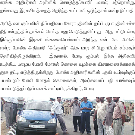
சுரங்க அதிபர்கள் அள்ளிக் கொடுத்த‘‘சுபாரி” பணம்; மற்றொன்று,
தங்களது இரகசியத்தைத் தெரிந்த கூட்டாளி ஒழிந்தான் என்ற நிம்மதி.
அமித் ஷா கும்பலின் நிம்மதியை சோராபுதினின் தம்பி ருபாபுதின் உச்ச
நீதிமன்றத்தில் தாக்கல் செய்த மனு கெடுத்துவிட்டது. அது மட்டுமல்ல,
இக்கும்பலின் இரகசியங்களையெல்லாம் அறிந்த என். கே. அமின்
என்ற போலீசு அதிகாரி “அப்ரூவர்” ஆக மாற சி.பி.ஐ.-யிடம் சம்மதம்
தெரிவித்திருக்கிறார். இதனால், மோடி கும்பல் இந்த அதிகாரி
நடத்திய பழைய போலி மோதல் கொலை வழக்கை விசாரணைக்காகத்
தூசு தட்டி எடுத்திருக்கிறது. போலீசு அதிகாரிகளின் பதவி உயர்வுக்குப்
பயன்படும் போலி மோதல் கொலைகள், அவர்களைப் பழி வாங்கவும்
பயன்படுத்தப்படும் எனக் காட்டியிருக்கிறார், மோடி.