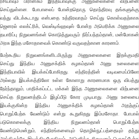
ரசியாவும் பிரான்சும் இந்தியாவுக்கு அணுஉலைகளை விற்பனை
செய்துள்ளன. போபாலைப் போன்றதொரு தொந்திரவு தங்களுக்கு
வந்து விடக்கூடாது என்பதை உத்திரவாதம் செய்து கொள்வதற்காக
ஜெனரல் எலக்ட்ரிக், வெஸ்டிங்ஹவுஸ் போன்ற அமெரிக்க அணுஉலை
தயாரிப்பு நிறுவனங்கள் கொடுத்துவரும் நிர்ப்பந்தம்தான், மன்மோகன்
அரசு இந்த மசோதாவைக் கொண்டு வருவதற்கான காரணம்.
மேற்கூறிய நிறுவனங்களிடமிருந்து அணுஉலைகளை இறக்குமதி
செய்து இந்திய அணுசக்திக் கழகம்தான் அணு உலைகளை
இந்தியாவில் இயக்கப்போகிறது. எந்திரத்தின் வடிவமைப்பிலோ
அல்லது இயக்கத்திலோ உள்ள கோளாறு காரணமாக ஒரு விபத்து
நேர்ந்தாலும், பாதிக்கப்பட்ட மக்கள் இந்த அணுஉலைகளை விற்பனை
செய்த நிறுவனத்திடம் இழப்பீடு கோர முடியாது. அணு உலையை
இயக்குகின்ற இந்திய அணுசக்திக் கழகம்தான் அதற்குப்
பொறுப்பேற்க வேண்டும் என்று கூறுகிறது இம்மசோதா. போபால்
படுகொலைக்கு இந்திய நிறுவனம்தான் பொறுப்பேற்க
வேண்டுமென்றும், எந்திரங்களையும் தொழில்நுட்பத்தையும் தந்து
அங்கிருந்தே இயக்கியபோதிலும், அமெரிக்க நிறுவனம் பொறுப்பேற்க