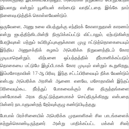
இயலாது என்றும் யூனியன் கார்பைடு வாதிட்டதை இங்கே நாம்
நினைவுபடுத்திக் கொள்ளவேண்டும்.
ஒருவேளை, அணு உலை விபத்துக்கு எந்திரக் கோளாறுதான் காரணம்
என்று ஐயத்திற்கிடமின்றி நிரூபிக்கப்பட்டு விட்டாலும், ஏற்படுகின்ற
பேரழிவுகள் மற்றும் உயிரிழப்புகளுக்கான முழு ஈட்டுத்தொகையையும்
இந்திய அணுசக்திக் கழகம் அமெரிக்க நிறுவனத்திடம் கோர
முடியாதென்றும், விற்பனை ஒப்பந்தத்தில் தீர்மானிக்கப்படும்
தொகையை மட்டுமே இழப்பீடாகக் கோர முடியும் என்றும் கூறுகிறது,
இம்மசோதாவின் 17-ஆ பிரிவு. இந்த சட்டப்பிரிவையும் நீக்க வேண்டும்
என்பது அமெரிக்க அரசின் ஆணை. எனவே, மசோதாவின் இந்தப்
பிரிவையும்கூட நீர்த்துப் போகவைக்கும் சில திருத்தங்களை
மன்மோகன் அரசு திருட்டுத்தனமாகச் செய்திருக்கிறது என்பதை
பின்னர் நாடாளுமன்றத் தேர்வுக்குழு கண்டுபிடித்தது.
போபால் பிரச்சினையில் அமெரிக்க முதலாளிகள் சில பாடங்களைக்
கற்றுக்கொண்டிருந்தனர். அன்று பாதிக்கப்பட்ட மக்கள் சிலர்