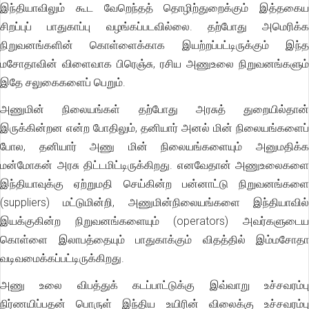
இந்தியாவிலும் கூட வேறெந்தத் தொழிற்துறைக்கும் இத்தகைய
சிறப்புப் பாதுகாப்பு வழங்கப்படவில்லை. தற்போது அமெரிக்க
நிறுவனங்களின் கொள்ளைக்காக இயற்றப்பட்டிருக்கும் இந்த
மசோதாவின் விளைவாக பிரெஞ்சு, ரசிய அணுஉலை நிறுவனங்களும்
இதே சலுகைகளைப் பெறும்.
அணுமின் நிலையங்கள் தற்போது அரசுத் துறையில்தான்
இருக்கின்றன என்ற போதிலும், தனியார் அனல் மின் நிலையங்களைப்
போல, தனியார் அணு மின் நிலையங்களையும் அனுமதிக்க
மன்மோகன் அரசு திட்டமிட்டிருக்கிறது. எனவேதான் அணுஉலைகளை
இந்தியாவுக்கு ஏற்றுமதி செய்கின்ற பன்னாட்டு நிறுவனங்களை
(suppliers) மட்டுமின்றி, அணுமின்நிலையங்களை இந்தியாவில்
இயக்குகின்ற நிறுவனங்களையும் (operators) அவர்களுடைய
கொள்ளை இலாபத்தையும் பாதுகாக்கும் விதத்தில் இம்மசோதா
வடிவமைக்கப்பட்டிருக்கிறது.
அணு உலை விபத்துக் கடப்பாட்டுக்கு இவ்வாறு உச்சவரம்பு
நிர்ணயிப்பதன் பொருள் இந்திய உயிரின் விலைக்கு உச்சவரம்பு