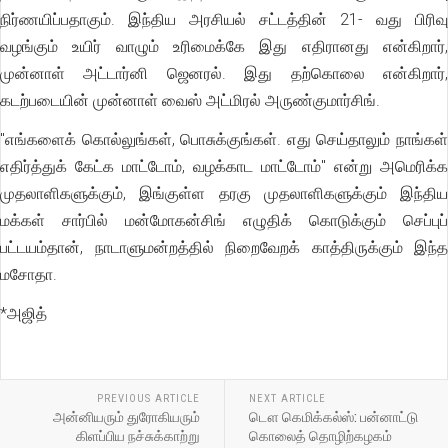
நிர்ணயிப்பதாகும். இந்திய அரசியல் சட்டத்தின் 21- வது பிரிவு
வழங்கும் உயிர் வாழும் உரிமைக்கே இது எதிரானது என்கிறார்,
முன்னாள் அட்டார்னி ஜெனரல். இது தற்கொலை என்கிறார்,
கடற்படையின் முன்னாள் வைஸ் அட்மிரல் அருண்குமார்சிங்.
"எங்களைக் கொல்லுங்கள், பொசுக்குங்கள். எது செய்தாலும் நாங்கள்
எதிர்த்துக் கேட்க மாட்டோம், வழக்காட மாட்டோம்" என்று அமெரிக்க
முதலாளிகளுக்கும், இங்குள்ள தரகு முதலாளிகளுக்கும் இந்திய
மக்கள் சார்பில் மன்மோகன்சிங் எழுதிக் கொடுக்கும் செப்புப்
பட்டயம்தான், நாடாளுமன்றத்தில் நிறைவேறக் காத்திருக்கும் இந்த
மசோதா.
*அஜித்
PREVIOUS ARTICLE
NEXT ARTICLE
அன்னியரும் துரோகியரும்
டௌ கெமிக்கல்ஸ்: பன்னாட்டு
கிளப்பிய நச்சுக்காற்று
கொலைத் தொழிற்கழகம்