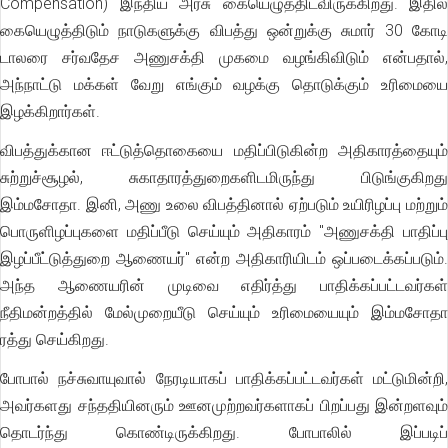
Compensation) இந்திய அரசு கையெழுத்திடவிருக்கிறது. இதில்
கையெழுத்திடும் நாடுகளுக்கு விபத்து ஒன்றுக்கு சுமார் 30 கோடி
டாலரை சர்வதேச அணுசக்தி முகமை வழங்கிவிடும் என்பதால்,
அந்நாட்டு மக்கள் வேறு எங்கும் வழக்கு தொடுக்கும் உரிமையை
இழக்கிறார்கள்.
விபத்துக்கான ஈட்டுத்தொகையை மதிப்பிடுகின்ற அதிகாரத்தையும்
சுற்றுச்சூழல், சுகாதாரத்துறைகளிடமிருந்து பிடுங்குகிறது
இம்மசோதா. இனி, அணு உலை விபத்தினால் ஏற்படும் உயிரிழப்பு மற்றும்
பொருளிழப்புகளை மதிப்பீடு செய்யும் அதிகாரம் "அணுசக்தி பாதிப்பு
இழப்பீட்டுத்துறை ஆணையர்" என்ற அதிகாரியிடம் ஒப்படைக்கப்படும்.
அந்த ஆணையரின் முடிவை எதிர்த்து பாதிக்கப்பட்டவர்கள்
நீதிமன்றத்தில் மேல்முறையீடு செய்யும் உரிமையையும் இம்மசோதா
ரத்து செய்கிறது.
போபால் நச்சுவாயுவால் நேரடியாகப் பாதிக்கப்பட்டவர்கள் மட்டுமின்றி,
அவர்களது சந்ததியினரும் ஊனமுற்றவர்களாகப் பிறப்பது இன்றளவும்
தொடர்ந்து கொண்டிருக்கிறது. போபாலில் இப்படிப்