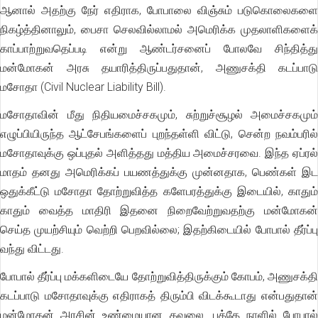
ஆனால் அதற்கு நேர் எதிராக, போபாலை விஞ்சும் படுகொலைகளை
நிகழ்த்தினாலும், பைசா செலவில்லாமல் அமெரிக்க முதலாளிகளைக்
காப்பாற்றுவதெப்படி என்று ஆண்டர்சனைப் போலவே சிந்தித்து
மன்மோகன் அரசு தயாரித்திருப்பதுதான், அணுசக்தி கடப்பாடு
மசோதா (Civil Nuclear Liability Bill).
மசோதாவின் மீது நிதியமைச்சகமும், சுற்றுச்சூழல் அமைச்சகமும்
எழுப்பியிருந்த ஆட்சேபங்களைப் புறந்தள்ளி விட்டு, சென்ற நவம்பரில்
மசோதாவுக்கு ஒப்புதல் அளித்தது மத்திய அமைச்சரவை. இந்த ஏப்ரல்
மாதம் தனது அமெரிக்கப் பயணத்துக்கு முன்னதாக, பெண்கள் இட
ஒதுக்கீட்டு மசோதா தோற்றுவித்த களேபரத்துக்கு இடையில், காதும்
காதும் வைத்த மாதிரி இதனை நிறைவேற்றுவதற்கு மன்மோகன்
செய்த முயற்சியும் வெற்றி பெறவில்லை; இதற்கிடையில் போபால் தீர்ப்பு
வந்து விட்டது.
போபால் தீர்ப்பு மக்களிடையே தோற்றுவித்திருக்கும் கோபம், அணுசக்தி
கடப்பாடு மசோதாவுக்கு எதிராகத் திரும்பி விடக்கூடாது என்பதுதான்
மன்மோகன் அரசின் உண்மையான கவலை. பத்தே நாளில் போபால்