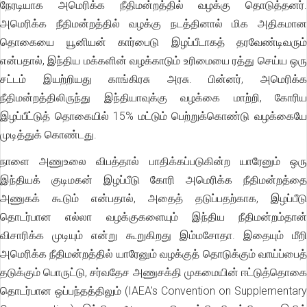
நேரடியாக அமெரிக்க நீதிமன்றத்தில் வழக்கு தொடுத்தனர்.
அமெரிக்க நீதிமன்றத்தில் வழக்கு நடத்தினால் மிக அதிகமான
தொகையை யூனியன் கார்பைடு இழப்பீடாகத் தரவேண்டிவரும்
என்பதால், இந்திய மக்களின் வழக்காடும் உரிமையை ரத்து செய்ய ஒரு
சட்டம் இயற்றியது காங்கிரசு அரசு. பின்னர், அமெரிக்க
நீதிமன்றத்திலிருந்து இந்தியாவுக்கு வழக்கை மாற்றி, கோரிய
இழப்பீட்டுத் தொகையில் 15% மட்டும் பெற்றுக்கொண்டு வழக்கையே
முடித்துக் கொண்டது.
நாளை அணுஉலை விபத்தால் பாதிக்கப்படுகின்ற யாரேனும் ஒரு
இந்தியக் குடிமகன் இழப்பீடு கோரி அமெரிக்க நீதிமன்றத்தை
அணுகக் கூடும் என்பதால், அதைத் தடுப்பதற்காக, இழப்பீடு
தொடர்பான எல்லா வழக்குகளையும் இந்திய நீதிமன்றம்தான்
விசாரிக்க முடியும் என்று கூறுகிறது இம்மசோதா. இதையும் மீறி
அமெரிக்க நீதிமன்றத்தில் யாரேனும் வழக்குத் தொடுக்கும் வாய்ப்பைத்
தடுக்கும் பொருட்டு, சர்வதேச அணுசக்தி முகமையின் ஈட்டுத்தொகை
தொடர்பான ஒப்பந்தத்திலும் (IAEA's Convention on Supplementary