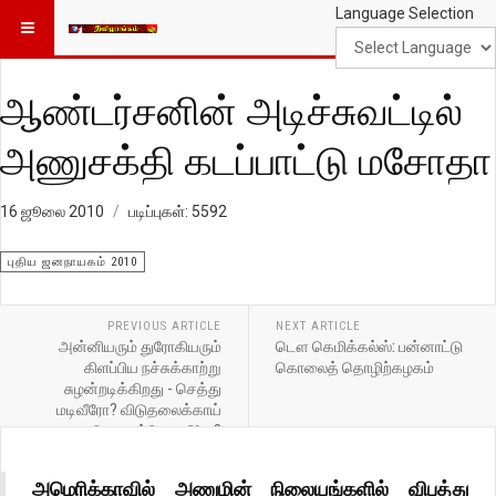
Language Selection
ஆண்டர்சனின் அடிச்சுவட்டில்
அணுசக்தி கடப்பாட்டு மசோதா
16 ஜூலை 2010
படிப்புகள்: 5592
புதிய ஜனநாயகம் 2010
PREVIOUS ARTICLE
NEXT ARTICLE
அன்னியரும் துரோகியரும்
டௌ கெமிக்கல்ஸ்: பன்னாட்டு
கிளப்பிய நச்சுக்காற்று
கொலைத் தொழிற்கழகம்
சுழன்றடிக்கிறது - செத்து
மடிவீரோ? விடுதலைக்காய்
வெகுண்டெழுவீரோ?
அமெரிக்காவில் அணுமின் நிலையங்களில் விபத்து