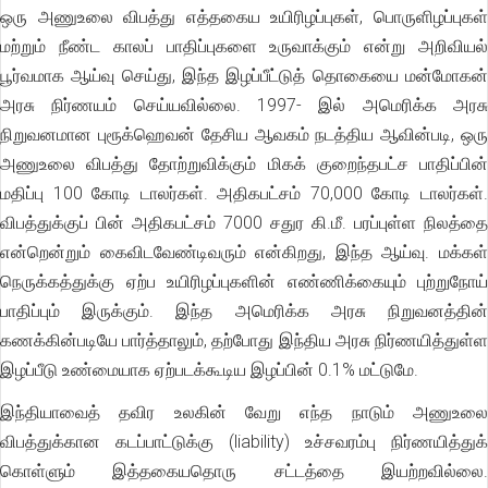
ஒரு அணுஉலை விபத்து எத்தகைய உயிரிழப்புகள், பொருளிழப்புகள்
மற்றும் நீண்ட காலப் பாதிப்புகளை உருவாக்கும் என்று அறிவியல்
பூர்வமாக ஆய்வு செய்து, இந்த இழப்பீட்டுத் தொகையை மன்மோகன்
அரசு நிர்ணயம் செய்யவில்லை. 1997- இல் அமெரிக்க அரசு
நிறுவனமான புரூக்ஹெவன் தேசிய ஆவகம் நடத்திய ஆவின்படி, ஒரு
அணுஉலை விபத்து தோற்றுவிக்கும் மிகக் குறைந்தபட்ச பாதிப்பின்
மதிப்பு 100 கோடி டாலர்கள். அதிகபட்சம் 70,000 கோடி டாலர்கள்.
விபத்துக்குப் பின் அதிகபட்சம் 7000 சதுர கி.மீ. பரப்புள்ள நிலத்தை
என்றென்றும் கைவிடவேண்டிவரும் என்கிறது, இந்த ஆய்வு. மக்கள்
நெருக்கத்துக்கு ஏற்ப உயிரிழப்புகளின் எண்ணிக்கையும் புற்றுநோய்
பாதிப்பும் இருக்கும். இந்த அமெரிக்க அரசு நிறுவனத்தின்
கணக்கின்படியே பார்த்தாலும், தற்போது இந்திய அரசு நிர்ணயித்துள்ள
இழப்பீடு உண்மையாக ஏற்படக்கூடிய இழப்பின் 0.1% மட்டுமே.
இந்தியாவைத் தவிர உலகின் வேறு எந்த நாடும் அணுஉலை
விபத்துக்கான கடப்பாட்டுக்கு (liability) உச்சவரம்பு நிர்ணயித்துக்
கொள்ளும் இத்தகையதொரு சட்டத்தை இயற்றவில்லை.