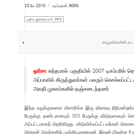
23 மே 2010
படிப்புகள்: 8006
புதிய ஜனநாயகம் 2010
காமுகர்களின் கூட
ஒரிசா
கந்தமால் பகுதியில் 2007 டிசம்பரில் 
அப்பாவிக் கிருத்துவர்கள் பலரும் கொல்லப்ப
அகதி முகாம்களில் தஞ்சடைந்தனர்.
இந்த வழக்குகளை விசாரிக்க இரு விரைவு நீதிமன்றங்க
பேருக்கு தண்டனையும் 303 பேருக்கு விடுதலையும் கொடுக
அப்பட்டமாகத் தெரிகிறது. விடுவிக்கப்பட்டவர்கள் கொல
பிரதான் அவர்களில் முக்கியமானவன். இவன் மீதுள்ள 8 வ