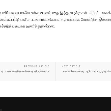
ளம் வாசிப்பவையாகவே உள்ளன என்பதை இந்த வழக்குகள் அப்பட்டமாகக் 
உருவாக்கப்பட்டு பாசிச பயங்கரவாதிகளைத் தண்டிக்க வேண்டும்; இல்
ச்சரிக்கையாக உணர்த்துகின்றன.
PREVIOUS ARTICLE
NEXT ARTICLE
ாரமாகக் கத்தோலிக்கத் திருச்சபை!
பாசிச மோடிக்குப் புரியுமா, ஒரு தாயின