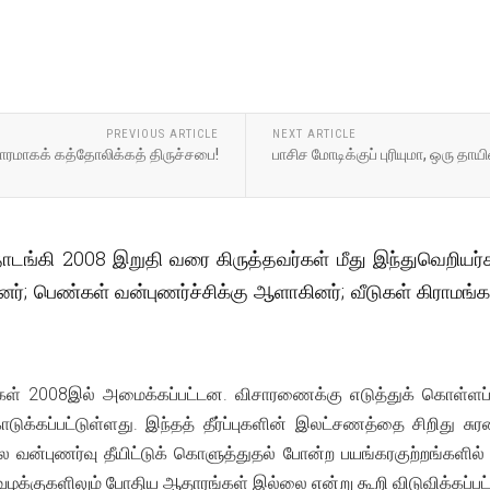
PREVIOUS ARTICLE
NEXT ARTICLE
ாரமாகக் கத்தோலிக்கத் திருச்சபை!
பாசிச மோடிக்குப் புரியுமா, ஒரு தாயின
தொடங்கி 2008 இறுதி வரை கிருத்தவர்கள் மீது இந்துவெறியர
ட்டனர்; பெண்கள் வன்புணர்ச்சிக்கு ஆளாகினர்; வீடுகள் கிரா
ள் 2008இல் அமைக்கப்பட்டன. விசாரணைக்கு எடுத்துக் கொள்ளப்பட்ட
்கப்பட்டுள்ளது. இந்தத் தீர்ப்புகளின் இலட்சணத்தை சிறிது சுரண்ட
ை வன்புணர்வு தீயிட்டுக் கொளுத்துதல் போன்ற பயங்கரகுற்றங்களில்
ழக்குகளிலும் போதிய ஆதாரங்கள் இல்லை என்று கூறி விடுவிக்கப்பட்