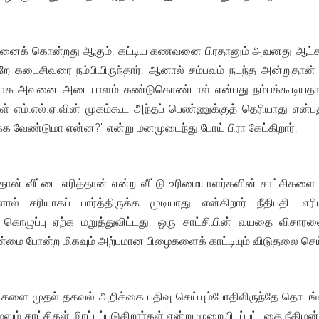
ைக் கொன்றது ஆகும். கட்டிய கணவனை பிரதானும் அவனது ஆட்களும் 
ே கடைசிவரை நம்பியிருந்தார். ஆனால் சம்பவம் நடந்த அன்றுதான்
யாக அவனை அடையாளம் கண்டுகொண்டாள் என்பது நம்பக்கூடியதாக இல
 எம்.எல்.ஏ.வின் முகம்கூட அந்தப் பெண்ணுக்குத் தெரியாது என்
ுக்க வேண்டுமா என்ன?'' என்று மனமுடைந்து போய் பிரா கேட்கிறார்.
் வீட்டை எரித்தான் என்ற வீட்டு உரிமையாளர்களின் சாட்சிகளை 
ல் சரியாகப் பார்த்திருக்க முடியாது என்கிறார் நீதிபதி. எரிய
் கொழுப்பு ஏற்க மறுத்துவிட்டது. ஒரு சாட்சியின் வயதை விசாரண
மின்மை போன்ற மிகவும் அற்பமான பிழைகளைக் காட்டியும் விடுதலை செய்த
களை முதல் தகவல் அறிக்கை பதிவு செய்யும்போதிலிருந்தே தொடங்கி
மேலும் சாட்சிகள் மிரட்டப்படுகிறார்கள் என்று முறையிடப்பட்டதை நீ