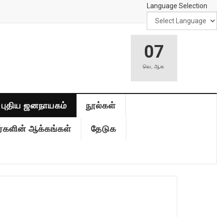
Language Selection
07
வெ
,
ஆக
புதிய ஜனநாயகம்
நூல்கள்
்களின் ஆக்கங்கள்
தேடுக