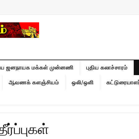
திய ஜனநாயக மக்கள் முன்னணி
புதிய கலாச்சாரம்
ஆவணக் களஞ்சியம்
ஒலி/ஒளி
கட்டுரையாளர
ர்ப்புகள்