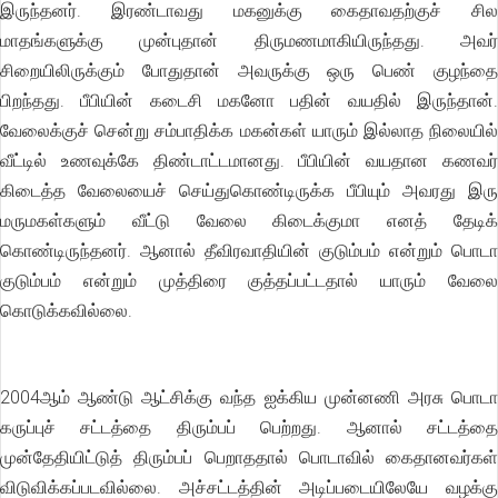
இருந்தனர். இரண்டாவது மகனுக்கு கைதாவதற்குச் சில
மாதங்களுக்கு முன்புதான் திருமணமாகியிருந்தது. அவர்
சிறையிலிருக்கும் போதுதான் அவருக்கு ஒரு பெண் குழந்தை
பிறந்தது. பீபியின் கடைசி மகனோ பதின் வயதில் இருந்தான்.
வேலைக்குச் சென்று சம்பாதிக்க மகன்கள் யாரும் இல்லாத நிலையில்
வீட்டில் உணவுக்கே திண்டாட்டமானது. பீபியின் வயதான கணவர்
கிடைத்த வேலையைச் செய்துகொண்டிருக்க பீபியும் அவரது இரு
மருமகள்களும் வீட்டு வேலை கிடைக்குமா எனத் தேடிக்
கொண்டிருந்தனர். ஆனால் தீவிரவாதியின் குடும்பம் என்றும் பொடா
குடும்பம் என்றும் முத்திரை குத்தப்பட்டதால் யாரும் வேலை
கொடுக்கவில்லை.
2004ஆம் ஆண்டு ஆட்சிக்கு வந்த ஐக்கிய முன்னணி அரசு பொடா
கருப்புச் சட்டத்தை திரும்பப் பெற்றது. ஆனால் சட்டத்தை
முன்தேதியிட்டுத் திரும்பப் பெறாததால் பொடாவில் கைதானவர்கள்
விடுவிக்கப்படவில்லை. அச்சட்டத்தின் அடிப்படையிலேயே வழக்கு