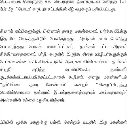
பெட்டியைக் கொளுத்த சதி செய்ததாக இவர்களுடன் சேர்த்து 131
பேர் மீது ""பொடா'' கருப்புச் சட்டத்தின் கீழ் வழக்குப் பதியப்பட்டது.
சிறைக் கம்பிகளுக்குப் பின்னால் தனது மகன்களைப் பார்த்த பீபிக்கு
இதயமே வெடித்துவிடும் போலிருந்தது. அவர்கள் உடல் மெலிந்து
பேயறைந்தது போலக் காணப்பட்டனர். தாங்கள் பட்ட அடிகள்
சித்திரவதைகளைப் பற்றி அருகில் இருந்த சிறை ஊழியர்களுக்குக்
கேட்காவண்ணம் கிசுகிசுக் குரலில் அவர்கள் விம்மினார்கள். தாங்கள்
சிறுநீர் கழித்த வாளியிலேயே தண்ணீர்
குடிக்கக்கட்டாயப்படுத்தப்பட்டதாகக் கூறினர். தனது மகன்களிடம்
""நம்பிக்கை தளர வேண்டாம்'' என்றும் ""சிறையிலிருந்து
வெளிக்கொணர தன்னால் இயன்றதனைத்தையும் செய்வதாகவும்''
அவர்களின் தந்தை உறுதியளித்தார்.
பீபியின் மூத்த மகனுக்கு பள்ளி செல்லும் வயதில் இரு மகன்கள்