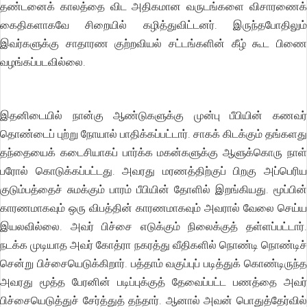
தண்டனைக் காலத்தை விட அதிகமான வருடங்களை விசாரணைக்
கைதிகளாகவே சிறையில் கழித்துவிட்டனர். இருந்தபோதிலும்
இவர்களுக்கு சாதாரண குற்றவியல் சட்டங்களின் கீழ் கூட பிணை
வழங்கப்படவில்லை.
இதனிடையில் நான்கு ஆண்டுகளுக்கு முன்பு பீபியின் கணவர்
தொண்டைப் புற்று நோயால் பாதிக்கப்பட்டார். சாகக் கிடக்கும் தங்களது
தந்தையைக் கடைசியாகப் பார்க்க மகன்களுக்கு ஆளுக்கொரு நாள்
பரோல் கொடுக்கப்பட்டது. அவரது மரணத்திற்குப் பிறகு அப்பெரிய
குடும்பத்தைச் சுமக்கும் பாரம் பீபியின் தோளில் இறங்கியது. மூப்பின்
காரணமாகவும் ஒரு விபத்தின் காரணமாகவும் அவரால் வேலை செய்ய
இயலவில்லை. அவர் பிச்சை எடுக்கும் நிலைக்குத் தள்ளப்பட்டார்.
நடக்க முடியாத அவர் கோத்ரா நகரத்து வீதிகளில் நொண்டி நொண்டிச்
சென்று பிச்சையெடுக்கிறார். பத்தாம் வகுப்புப் படித்துக் கொண்டிருந்த
அவரது மூத்த பேரனின் படிப்புக்குத் தேவைப்பட்ட பணத்தை அவர்
பிச்சையெடுத்துச் சேர்த்துத் தந்தார். ஆனால் அவன் பொதுத்தேர்வில்