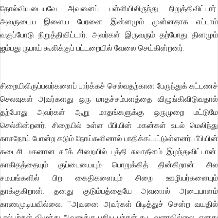
தோல்வியடையவே அவனைப் பள்ளியிலிருந்து நிறுத்திவிட்டார்.
அவருடைய இளைய பேரனை இன்னமும் முன்னதாக எட்டாம்
வகுப்போடு நிறுத்திவிட்டார். அவர்கள் இருவரும் தற்போது தினமும்
ஐம்பது ருபாய் கூலிக்குப் பட்டறையில் வேலை செய்கின்றனர்.
சிறையிலிருப்பவர்களைப் பார்க்கச் செல்வதற்கான பேருந்துக் கட்டணச்
செலவுகள் அவர்களது ஒரு மாதச்சம்பளத்தை விழுங்கிவிடுவதால்
தற்போது அவர்கள் ஆறு மாதங்களுக்கு ஒருமுறை மட்டுமே
செல்கின்றனர். சிறையில் உள்ள பீபியின் மகன்கள் உடல் மெலிந்து
காசநோய் போன்ற கடும் நோய்களினால் பாதிக்கப்பட்டுள்ளனர். பீபியின்
கடைசி மகனான சபீக் சிறையில் புத்தி சுவாதீனம் இழந்துவிட்டான்.
காகிதத்தையும் குப்பையையும் பொறுக்கித் தின்கிறான். சில
சமயங்களில் பிற கைதிகளையும் சிறை ஊழியர்களையும்
தாக்குகிறான். தனது குடும்பத்தையே அவனால் அடையாளம்
காணமுடியவில்லை. ""அவனை அவர்கள் பிடித்துச் சென்ற வயதில்
பால்பற்கள் விழுந்து அவனுக்கு புதிய பற்கள் கூட வளரவில்லை. எனது