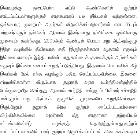
இவ்வழக்கு நடைபெற்ற எட்டு ஆண்டுகளில் குற்றம்
சாட்டப்பட்டவர்களுக்குச் சாதகமாகப் பல தீர்ப்புகள் வந்துள்ளன.
ஒவ்வொரு முறையும் அவர்கள் விடுவிக்கப்படுவார்கள் என பீபியும்
மற்றவர்களும் நம்பினர். ஆனால் இவர்களது நம்பிக்கை ஒவ்வொரு
முறையும் தகர்ந்தது. 2005ஆம் ஆண்டில் பொடா மறு ஆய்வுக்குழு
இந்த வழக்கில் தீவிரவாத சதி இருந்ததற்கான ஆதாரம் எதுவும்
இல்லை எனவும் இந்தியாவின் பாதுகாப்பைக் குலைக்கும் அம்சங்கள்
எதுவும் இல்லை எனவும் உறுதிப்படுத்தியது. இதனால் பொடாவின் கீழ்
இவர்கள் மேல் எந்த வழக்கும் பதிவு செய்யப்படவில்லை. இதனை
ஏற்றுக்கொள்ள விரும்பாத குஜராத் அரசு உயர்நீதிமன்றத்தில்
மேல்முறையீடு செய்தது. ஆனால் உயர்நீதி மன்றமும் பின்னர் உச்சநீதி
மன்றமும் மறு ஆய்வுக் குழுவின் முடிவையே உறுதிசெய்தன.
இருப்பினும் குஜராத் அரசு குற்றம் சாட்டப்பட்டவர்களை
விடுவிக்கவில்லை. அவர்கள் மீது சாதாரண குற்றவியல்
சட்டங்களின்கீழ் வழக்குத் தொடுத்துள்ளது.குற்றம்
சாட்டப்பட்டவர்களில் பலர் குற்றம் நிரூபிக்கப்பட்டால் கிடைக்கக்கூடிய