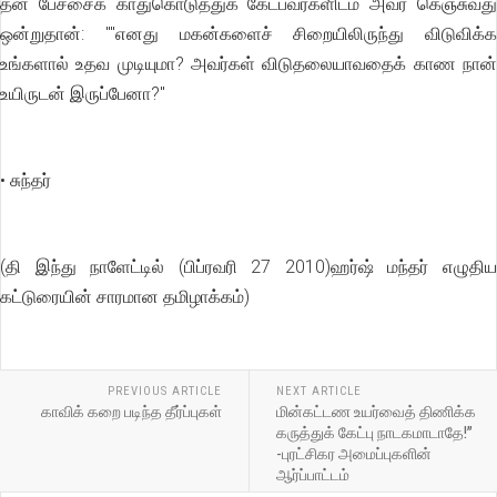
தன் பேச்சைக் காதுகொடுத்துக் கேட்பவர்களிடம் அவர் கெஞ்சுவது
ஒன்றுதான்: ""எனது மகன்களைச் சிறையிலிருந்து விடுவிக்க
உங்களால் உதவ முடியுமா? அவர்கள் விடுதலையாவதைக் காண நான்
உயிருடன் இருப்பேனா?''
• சுந்தர்
(தி இந்து நாளேட்டில் (பிப்ரவரி 27 2010)ஹர்ஷ் மந்தர் எழுதிய
கட்டுரையின் சாரமான தமிழாக்கம்)
PREVIOUS ARTICLE
NEXT ARTICLE
காவிக் கறை படிந்த தீர்ப்புகள்
மின்கட்டண உயர்வைத் திணிக்க
கருத்துக் கேட்பு நாடகமாடாதே!”
-புரட்சிகர அமைப்புகளின்
ஆர்ப்பாட்டம்