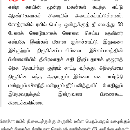
என்ற தாயின் மூன்று மகன்கள் கடந்த எட்டு
ஆண்டுகளாகச் சிறையில் அடைக்கப்பட்டுள்ளனர்.
கோத்ராவில் ரயில் பெட்டி ஒன்றுக்குத் தீ வைத்து 58
பேரைக் கொடூரமாகக் கொலை செய்ய உதவினர்
என்பதே இவர்கள் மீதான குற்றச்சாட்டு. இதுவரை
இக்குற்றம் நிரூபிக்கப்படவில்லை. இச்சம்பவத்தின்
பின்னணியில் தீவிரவாதச் சதி இருப்பதாகக் குஜராத்
அரசு தொடர்ந்து குற்றம் சாட்டி வந்தது. அச்சதியை
நிரூபிக்க எந்த ஆதாரமும் இல்லை என உயர்நீதி
மன்றமும் உச்சநீதி மன்றமும் தீர்ப்பளித்துவிட்ட போதிலும்
இம்மூவருக்கும் இன்றுவரை பிணைகூட
கிடைக்கவில்லை.
கோத்ரா ரயில் நிலையத்துக்கு அருகில் உள்ள பெரும்பாலும் உழைக்கும்
மக்கள் நிறைந்த சேரியான ரெஹ்மத் நகரில்தான் பீபி வசித்து வந்தார்.