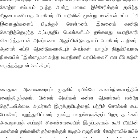
கோத்ரா சம்பவம் நடந்த அன்று மாலை இச்சேரிக்குள் குவிந்த
சீருடையணியாத போலீசார் பீபி கடூனின் மூன்று மகன்கள் உட்பட 14
இளைஞர்களைப் பிடித்துச் சென்றனர். இதனைக் கண்டு
கொதித்தெழுந்த அப்பகுதிப் பெண்களிடம் தங்களது உயரதிகாரி
விசாரித்தவுடன் அவர்களை அனுப்பிவிடுவதாகப் போலீசார் கூறினர்.
ஆனால் எட்டு ஆண்டுகளாகியும் அவர்கள் யாரும் திரும்பிவராத
நிலையில் ""இன்னமுமா அந்த உயரதிகாரி வரவில்லை?'' என பீபி கடூன்
வருத்தத்துடன் கேட்கிறார்.
கைதான அனைவரையும் முதலில் ரயில்வே காவல்நிலையத்தில்
வைத்திருந்தனர். பின்னர் அவர்கள் என்ன ஆனார்கள் என்றே
தெரியவில்லை. அவர்கள் இருக்குமிடத்தைப் பற்றிச் சொல்லக் கூட
போலீசார் மறுத்துவிட்டனர். மூன்று மாதங்களுக்குப் பிறகு தாங்கள்
அகமதாபாத் சபர்மதி சிறைச்சாலையில் இருப்பதாகக் கூறி பீபியின்
மகன்கள் தங்களின் தந்தைக்குக் கடிதம் எழுதினர். கோத்ராவில் ரயில்