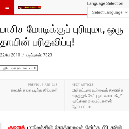
Language Selection
பாசிச மோடிக்குப் புரியுமா, ஒரு
தாயின் பரிதவிப்பு!
22 மே 2010
படிப்புகள்: 7323
புதிய ஜனநாயகம் 2010
PREVIOUS ARTICLE
NEXT ARTICLE
காவிக் கறை படிந்த தீர்ப்புகள்
மின்கட்டண உயர்வைத் திணிக்க
கருத்துக் கேட்பு நாடகமாடாதே!”
-புரட்சிகர அமைப்புகளின்
ஆர்ப்பாட்டம்
குஜராத்
மாநிலத்தின் கோத்ராவைச் சேர்ந்த பீபி கடூன்