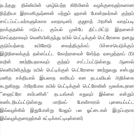
நடந்தது. தில்லியின் புகழ்பெற்ற கிரிமினல் வழக்குரைஞர்களான
நித்தியா இராமகிருஷ்ணன் மற்றும் ஹசன் போன்றவர்கள் குற்றம்
சாட்டப்பட்டவர்களுக்காக வாதாடினர். குஜராத் அரசின் வாதப்படி
தாக்குதலில் ஈடுபட்ட கும்பல் முன்பே திட்டமிட்டு இதனைச்
செய்ததாகவும் வெளியிலிருந்து ரயில் பெட்டிக்குள் பெட்ரோலை தனது
குடும்பத்தை உயிரோடு வைத்திருக்கப் பிச்சையெடுக்கும்
இழிநிலைக்குத் தள்ளப்பட்ட கோத்ராவைச் சேர்ந்த ஏழைத்தாய் பீபி
கடூன். ஊற்றியதாகவும் குற்றம் சாட்டப்பட்டுள்ளது. ஆனால்
வெளியிலிருந்து ரயில் பெட்டிக்குள் பெட்ரோலை ஊற்றுவது என்பது
மனித சக்தியால் இயலாத காரியம் என தடயவியல் அறிக்கை
கூறுகிறது. அதேபோல ரயில் பெட்டிக்குள் பெட்ரோலின் மூலக்கூறான
""ஹைட்ரோ கார்பனின்'' தடயங்கள் எதுவும் இல்லை என்றும்
கண்டறியப்பட்டுள்ளது. மாநிலப் போலீசாரால் புனையப்பட்ட
இவ்வழக்கில் இதுபோன்று மேலும் பல ஓட்டைகள் இருப்பதாக
இவ்வழக்குரைஞர்கள் சுட்டிக்காட்டியுள்ளனர்.