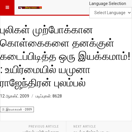
Language Selection
புலிகள் முற்போக்கான
கொள்கைகளை தனக்குள்
கடைப்பிடித்த ஒரு இயக்கமாம்!
: உயிர்மையில் யமுனா
ராஜேந்திரன் புலம்பல்
12 ஆகஸ்ட் 2009
படிப்புகள்: 8628
பி.இரயாகரன் -2009
PREVIOUS ARTICLE
NEXT ARTICLE
புலிகள் முற்போக்கான
வடக்கு தேர்தல் முடிவு,