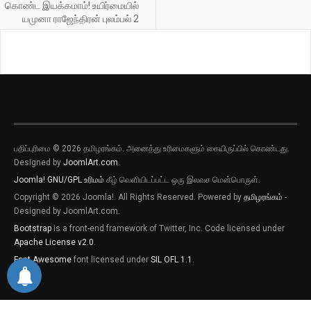
கொண்ட இயக்கமாம்! உயிர்மையில்
யமுனா ராஜேந்திரன் புலம்பல் 2
பதிப்புரிமை © 2026 தமிழரங்கம். அனைத்து உரிமைகளும் கையிருப்பில் கொண்டது.
Designed by
JoomlArt.com
.
Joomla!
GNU/GPL உரிமம்
கீழ் வெளியிடப்பட்ட ஒரு இலவச மென்பொருள்.
Copyright © 2026 Joomla!. All Rights Reserved. Powered by
தமிழரங்கம்
-
புதிய இடுகைகளுக்கான அறிவிப்புகளை
Designed by JoomlArt.com.
பெறவிரும்பின் விருப்பு அழுத்தியை அழுத்தி
Bootstrap
is a front-end framework of Twitter, Inc. Code licensed under
தெரிவிக்கவும்
Apache License v2.0
.
புதிய இடுகைகளுக்கான அறிவிப்புகளை
Font Awesome
font licensed under
SIL OFL 1.1
.
பெறவிரும்பின் விருப்பு அழுத்தியை அழுத்தி
தெரிவிக்கவும்