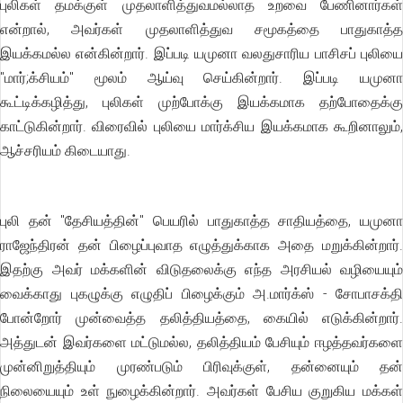
புலிகள் தமக்குள் முதலாளித்துவமல்லாத உறவை பேணினார்கள்
என்றால், அவர்கள் முதலாளித்துவ சமூகத்தை பாதுகாத்த
இயக்கமல்ல என்கின்றார். இப்படி யமுனா வலதுசாரிய பாசிசப் புலியை
"மார்;க்சியம்" மூலம் ஆய்வு செய்கின்றார். இப்படி யமுனா
கூட்டிக்கழித்து, புலிகள் முற்போக்கு இயக்கமாக தற்போதைக்கு
காட்டுகின்றார். விரைவில் புலியை மார்க்சிய இயக்கமாக கூறினாலும்,
ஆச்சரியம் கிடையாது.
புலி தன் "தேசியத்தின்" பெயரில் பாதுகாத்த சாதியத்தை, யமுனா
ராஜேந்திரன் தன் பிழைப்புவாத எழுத்துக்காக அதை மறுக்கின்றார்.
இதற்கு அவர் மக்களின் விடுதலைக்கு எந்த அரசியல் வழியையும்
வைக்காது புகழுக்கு எழுதிப் பிழைக்கும் அ.மார்க்ஸ் - சோபாசக்தி
போன்றோர் முன்வைத்த தலித்தியத்தை, கையில் எடுக்கின்றார்.
அத்துடன் இவர்களை மட்டுமல்ல, தலித்தியம் பேசியும் ஈழத்தவர்களை
முன்னிறுத்தியும் முரண்படும் பிரிவுக்குள், தன்னையும் தன்
நிலையையும் உள் நுழைக்கின்றார். அவர்கள் பேசிய குறுகிய மக்கள்