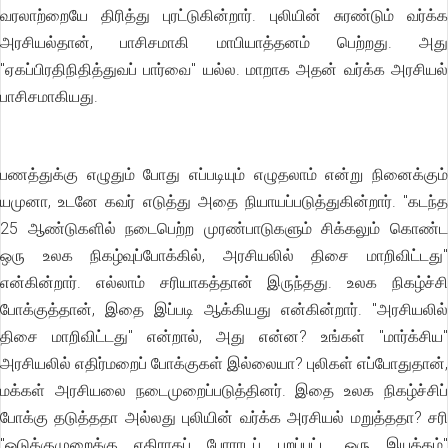
வரலாற்றையே திரித்து புரட்டுகின்றார். புலியின் சுரண்டும் வர்க்க
அரசியல்தான், பாசிசமாகி மாபியாத்தனம் பெற்றது. அது
"ஏகப்பிரதிநிதித்துவப் பார்வை" யல்ல. மாறாக அதன் வர்க்க அரசியல்
பாசிசமாகியது.
பணத்துக்கு எழுதும் போது எப்படியும் எழுதலாம் என்று நினைக்கும்
யமுனா, உடனே கவர் எடுத்து அதை நியாயப்படுத்துகின்றார். "கடந்த
25 ஆண்டுகளில் நடைபெற்ற முரண்பாடுகளும் சிக்கலும் கொண்ட
ஒரு உலக நிகழ்வுப்போக்கில், அரசியலில் திசை மாறிவிட்டது"
என்கின்றார். எல்லாம் சரியாகத்தான் இருந்தது. உலக நிகழ்ச்சி
போக்குத்தான், இதை இப்படி ஆக்கியது என்கின்றார். "அரசியலில்
திசை மாறிவிட்டது" என்றால், அது என்ன? உங்கள் "மார்க்சிய"
அரசியலில் எதிர்மறைப் போக்குகள் இல்லையா? புலிகள் எப்போதுதான்,
மக்கள் அரசியலை நடைமுறைப்படுத்தினர். இதை உலக நிகழ்ச்சிப்
போக்கு தடுத்ததா அல்லது புலியின் வர்க்க அரசியல் மறுத்ததா? சரி
"ஒடுக்குமுறைக்கு எதிராகப் போராடப் புறப்பட்ட ஒரு இயக்கம்"