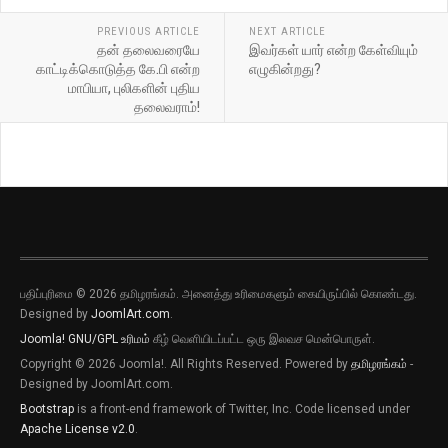
PREVIOUS ARTICLE
NEXT ARTICLE
தன் தலைவரையே
இவர்கள் யார் என்ற கேள்வியும்
காட்டிக்கொடுத்த கே.பி என்ற
எழுகின்றது?
மாபியா, புலிகளின் புதிய
தலைவராம்!
பதிப்புரிமை © 2026 தமிழரங்கம். அனைத்து உரிமைகளும் கையிருப்பில் கொண்டது.
Designed by
JoomlArt.com
.
Joomla!
GNU/GPL உரிமம்
கீழ் வெளியிடப்பட்ட ஒரு இலவச மென்பொருள்.
Copyright © 2026 Joomla!. All Rights Reserved. Powered by
தமிழரங்கம்
-
Designed by JoomlArt.com.
Bootstrap
is a front-end framework of Twitter, Inc. Code licensed under
புதிய இடுகைகளுக்கான அறிவிப்புகளை
Apache License v2.0
.
பெறவிரும்பின் விருப்பு அழுத்தியை அழுத்தி