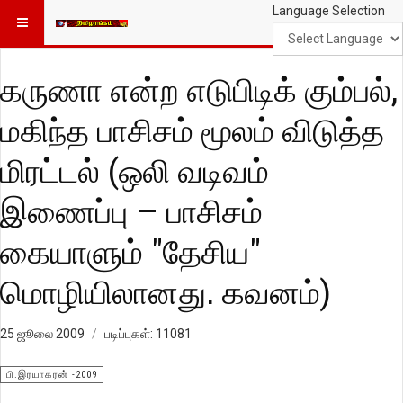
Language Selection
கருணா என்ற எடுபிடிக் கும்பல்,
மகிந்த பாசிசம் மூலம் விடுத்த
மிரட்டல் (ஒலி வடிவம்
இணைப்பு – பாசிசம்
கையாளும் "தேசிய"
மொழியிலானது. கவனம்)
25 ஜூலை 2009
படிப்புகள்: 11081
பி.இரயாகரன் -2009