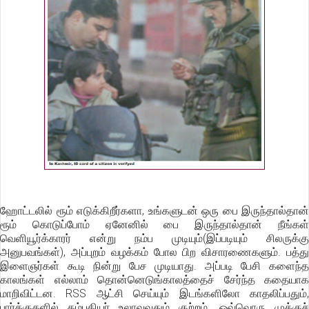
ஹோட்டலில் ரூம் எடுக்கிறீர்களா, உங்களுடன் ஒரு பை இருந்தால்தான்
ரூம் கொடுப்போம் ஏனேனில் பை இருந்தால்தான் நீங்கள்
வெளியூர்க்காரர் என்று நம்ப முடியும்(இப்படியும் சிலருக்கு
அனுபவங்கள்), அப்புறம் வழக்கம் போல பிற விசாரணைகளும். பத்து
இளைஞர்கள் கூடி நின்று பேச முடியாது. அப்படி பேசி களைந்த
காலங்கள் எல்லாம் தொன்னெடுங்காலத்தைச் சேர்ந்த கதையாக
மாறிவிட்டன. RSS ஆட்சி செய்யும் இடங்களிலோ காதலிப்பதும்,
பார்க்குகளில் தம்பதியர் உலாவுவதும் குற்றம். ஒவ்வொரு முக்குச்