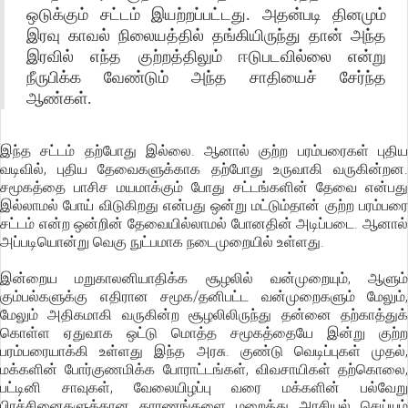
ஒடுக்கும் சட்டம் இயற்றப்பட்டது. அதன்படி தினமும்
இரவு காவல் நிலையத்தில் தங்கியிருந்து தான் அந்த
இரவில் எந்த குற்றத்திலும் ஈடுபடவில்லை என்று
நீருபிக்க வேண்டும் அந்த சாதியைச் சேர்ந்த
ஆண்கள்.
இந்த சட்டம் தற்போது இல்லை. ஆனால் குற்ற பரம்பரைகள் புதிய
வடிவில், புதிய தேவைகளுக்காக தற்போது உருவாகி வருகின்றன.
சமூகத்தை பாசிச மயமாக்கும் போது சட்டங்களின் தேவை என்பது
இல்லாமல் போய் விடுகிறது என்பது ஒன்று மட்டும்தான் குற்ற பரம்பரை
சட்டம் என்ற ஒன்றின் தேவையில்லாமல் போனதின் அடிப்படை. ஆனால்
அப்படியொன்று வெகு நுட்பமாக நடைமுறையில் உள்ளது.
இன்றைய மறுகாலனியாதிக்க சூழலில் வன்முறையும், ஆளும்
கும்பல்களுக்கு எதிரான சமூக/தனிபட்ட வன்முறைகளும் மேலும்,
மேலும் அதிகமாகி வருகின்ற சூழலிலிருந்து தன்னை தற்காத்துக்
கொள்ள ஏதுவாக ஒட்டு மொத்த சமூகத்தையே இன்று குற்ற
பரம்பரையாக்கி உள்ளது இந்த அரசு. குண்டு வெடிப்புகள் முதல்,
மக்களின் போர்குணமிக்க போராட்டங்கள், விவசாயிகள் தற்கொலை,
பட்டினி சாவுகள், வேலையிழப்பு வரை மக்களின் பல்வேறு
பிரச்சினைகளுக்கான காரணங்களை மறைத்து அரசியல் செய்யும்