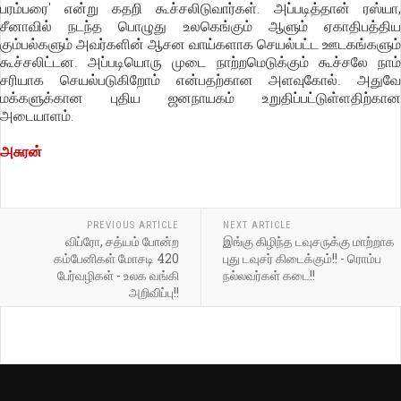
பரம்பரை' என்று கதறி கூச்சலிடுவார்கள். அப்படித்தான் ரஸ்யா,
சீனாவில் நடந்த பொழுது உலகெங்கும் ஆளும் ஏகாதிபத்திய
கும்பல்களும் அவர்களின் ஆசன வாய்களாக செயல்பட்ட ஊடகங்களும்
கூச்சலிட்டன. அப்படியொரு முடை நாற்றமெடுக்கும் கூச்சலே நாம்
சரியாக செயல்படுகிறோம் என்பதற்கான அளவுகோல். அதுவே
மக்களுக்கான புதிய ஜனநாயகம் உறுதிப்பட்டுள்ளதிற்கான
அடையாளம்.
அசுரன்
PREVIOUS ARTICLE
NEXT ARTICLE
விப்ரோ, சத்யம் போன்ற
இங்கு கிழிந்த டவுசருக்கு மாற்றாக
கம்பேனிகள் மோசடி 420
புது டவுசர் கிடைக்கும்!! - ரொம்ப
பேர்வழிகள் - உலக வங்கி
நல்லவர்கள் கடை!!
அறிவிப்பு!!