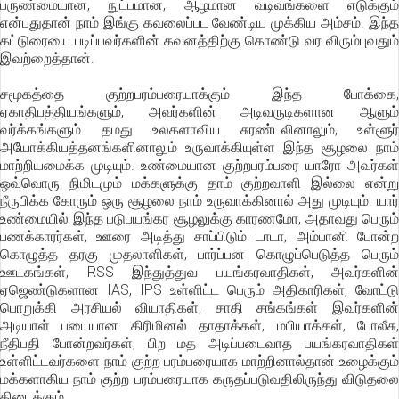
பருண்மையான, நுட்பமான, ஆழமான வடிவங்களை எடுக்கும்
என்பதுதான் நாம் இங்கு கவலைப்பட வேண்டிய முக்கிய அம்சம். இந்த
கட்டுரையை படிப்பவர்களின் கவனத்திற்கு கொண்டு வர விரும்புவதும்
இவற்றைத்தான்.
சமூகத்தை குற்றபரம்பரையாக்கும் இந்த போக்கை,
ஏகாதிபத்தியங்களும், அவர்களின் அடிவருடிகளான ஆளும்
வர்க்கங்களும் தமது உலகளாவிய சுரண்டலினாலும், உள்ளூர்
அயோக்கியத்தனங்களினாலும் உருவாக்கியுள்ள இந்த சூழலை நாம்
மாற்றியமைக்க முடியும். உண்மையான குற்றபரம்பரை யாரோ அவர்கள்
ஒவ்வொரு நிமிடமும் மக்களுக்கு தாம் குற்றவாளி இல்லை என்று
நீருபிக்க கோரும் ஒரு சூழலை நாம் உருவாக்கினால் அது முடியும். யார்
உண்மையில் இந்த படுபயங்கர சூழலுக்கு காரணமோ, அதாவது பெரும்
பணக்காரர்கள், ஊரை அடித்து சாப்பிடும் டாடா, அம்பானி போன்ற
கொழுத்த தரகு முதலாளிகள், பார்ப்பன கொழுப்பெடுத்த பெரும்
ஊடகங்கள், RSS இந்துத்துவ பயங்கரவாதிகள், அவர்களின்
ஏஜெண்டுகளான IAS, IPS உள்ளிட்ட பெரும் அதிகாரிகள், வோட்டு
பொறுக்கி அரசியல் வியாதிகள், சாதி சங்கங்கள் இவர்களின்
அடியாள் படையான கிரிமினல் தாதாக்கள், மபியாக்கள், போலீசு,
நீதிபதி போன்றவர்கள், பிற மத அடிப்படைவாத பயங்கரவாதிகள்
உள்ளிட்டவர்களை நாம் குற்ற பரம்பரையாக மாற்றினால்தான் உழைக்கும்
மக்களாகிய நாம் குற்ற பரம்பரையாக கருதப்படுவதிலிருந்து விடுதலை
கிடைக்கும்.