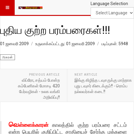
Language Selection
புதிய குற்ற பரம்பரைகள்!!!
01 ஜனவரி 2009
உருவாக்கப்பட்டது: 01 ஜனவரி 2009
படிப்புகள்: 5948
அசுரன்
PREVIOUS ARTICLE
NEXT ARTICLE
விப்ரோ, சத்யம் போன்ற
இங்கு கிழிந்த டவுசருக்கு மாற்றாக
கம்பேனிகள் மோசடி 420
புது டவுசர் கிடைக்கும்!! - ரொம்ப
பேர்வழிகள் - உலக வங்கி
நல்லவர்கள் கடை!!
அறிவிப்பு!!
வெ
ள்ளைக்காரன்
காலத்தில் குற்ற பரம்பரை சட்டம்
என்ற பெயரில் குறிப்பிட்ட சாதியைச் சேர்ந்த மக்களை