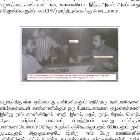
சமூகத்தை கண்காணியாக, உளாவாளியாக இந்த அரசும், அவர்களது
ஏஜெண்டுகளும்(எ-கா:CPM) மாற்றியுள்ளதற்கு அடையாளம்.
சமூகத்திலுள்ள ஒவ்வொரு தனிமனிதனும் மற்றொரு தனிமனிதனை
சந்தேகத்துடன் கண்காணிக்கும் ஒரு பேரபாயகரமான சூழலைத்தான்
இன்று நாம் காண்கிறோம். சாதி, இனம், மதம், நாடு, தோல், மொழி,
ஆடை, வர்க்கம், பாலினம், பிராந்தியம் என்று பார்க்கும்
மனிதரையெல்லாம் பிரித்து சுருக்கி சந்தேகத்துடனும், பீதியுடனும், முன்
முடிவுடனும் அனுகுவதையே இன்று நாம் பெரு நகரங்களில்
பார்க்கிறோம். ஒட்டு மொத்த சமூகத்தையே குற்றவாளியாக்கி, அதே