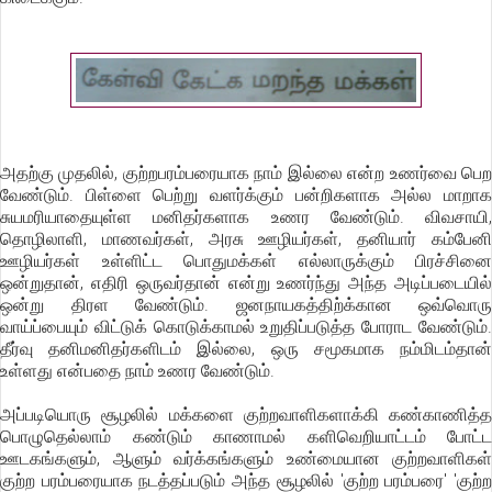
அதற்கு முதலில், குற்றபரம்பரையாக நாம் இல்லை என்ற உணர்வை பெற
வேண்டும். பிள்ளை பெற்று வளர்க்கும் பன்றிகளாக அல்ல மாறாக
சுயமரியாதையுள்ள மனிதர்களாக உணர வேண்டும். விவசாயி,
தொழிலாளி, மாணவர்கள், அரசு ஊழியர்கள், தனியார் கம்பேனி
ஊழியர்கள் உள்ளிட்ட பொதுமக்கள் எல்லாருக்கும் பிரச்சினை
ஒன்றுதான், எதிரி ஒருவர்தான் என்று உணர்ந்து அந்த அடிப்படையில்
ஒன்று திரள வேண்டும். ஜனநாயகத்திற்க்கான ஒவ்வொரு
வாய்ப்பையும் விட்டுக் கொடுக்காமல் உறுதிப்படுத்த போராட வேண்டும்.
தீர்வு தனிமனிதர்களிடம் இல்லை, ஒரு சமூகமாக நம்மிடம்தான்
உள்ளது என்பதை நாம் உணர வேண்டும்.
அப்படியொரு சூழலில் மக்களை குற்றவாளிகளாக்கி கண்காணித்த
பொழுதெல்லாம் கண்டும் காணாமல் களிவெறியாட்டம் போட்ட
ஊடகங்களும், ஆளும் வர்க்கங்களும் உண்மையான குற்றவாளிகள்
குற்ற பரம்பரையாக நடத்தப்படும் அந்த சூழலில் 'குற்ற பரம்பரை' 'குற்ற