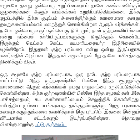
சமூகமே தனது ஒவ்வொரு உறுப்பினரையும் தானே கண்காணிக்கும்
சூழலைத்தான் ஆளும் வர்க்கங்கள் உறுதிப்படுத்தியுள்ளன. இந்த
குழப்பத்தில் இந்த குழப்பம் அனைத்திற்க்கும் காரணமான தனது
தவறுகளையெல்லாம் மறைத்துக் கொள்கின்றன ஆளும் வர்க்கங்கள்.
நாமோ ஒவ்வொருவரும் ஒவ்வொரு நிமிடமும், நான் குற்றவாளியில்லை
என்று நம்மைச் சுற்றியிருப்பவர்களுக்கு நிரூபித்துக் கொண்டே
இருக்கும் வெட்கம் கெட்ட, சுயமாரியதையற்ற இழிநிலையில்
உழல்கிறோம். இதுதான் குற்ற பரம்பரை என்று ஒன்று இருப்பதாக
உணர்வதின் அடிப்படை. இதுதான் சமூகம் தன் மீது தானே பாசிசத்தை
திணிக்கும் விதம்.
ஒரு சமூகமே குற்ற பரம்பரையாக, ஒரு நாடே குற்ற பரம்பரையாக
காட்டப்பட்டு அந்த குற்றவுணர்வின் பின்னே இந்த சூழலுக்கு
காரணமான ஆளும் வர்க்கங்கள் தமது பாதுகாப்பை உறுதிப்படுத்திக்
கொள்கின்றன. அந்த குற்றவுணர்வின் பின்னே இந்த சமூகம் தன் மீதே
பாசிசத்தையும், சுய கண்காணிப்பையும் செலுத்திக் கொள்கிறது.
சமீபத்திய மும்பை பயங்கரவாத தாக்குதல்களுக்கு பிறகு பரவலாக
உலாவும் கருத்துக்களை கவனித்தால் இது புரிபடும். இதனை இன்னும்
வீரியமாக்க சட்டங்களும் இயற்றப்படுகின்றன. அதாவது
விளக்குமாறுக்கு
பட்டு குஞ்சலம்.