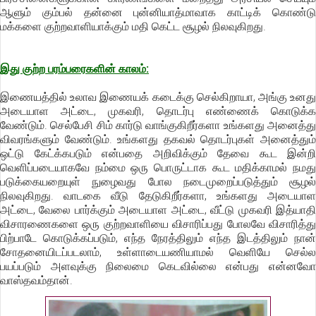
ஆளும் கும்பல் தன்னை புன்னியாத்மாவாக காட்டிக் கொண்டு
மக்களை குற்றவாளியாக்கும் மதி கெட்ட சூழல் நிலவுகிறது.
இது குற்ற பரம்பரைகளின் காலம்:
இணையத்தில் உலாவ இணையக் கடைக்கு செல்கிறாயா, அங்கு உனது
அடையாள அட்டை, முகவரி, தொடர்பு எண்ணைக் கொடுக்க
வேண்டும். செல்பேசி சிம் கார்டு வாங்குகிறீர்களா உங்களது அனைத்து
விவரங்களும் வேண்டும். உங்களது தகவல் தொடர்புகள் அனைத்தும்
ஒட்டு கேட்க்கபடும் என்பதை அறிவிக்கும் தேவை கூட இன்றி
வெளிப்படையாகவே நம்மை ஒரு பொருட்டாக கூட மதிக்காமல் நமது
படுக்கையறையுள் நுழைவது போல நடைமுறைப்படுத்தும் சூழல்
நிலவுகிறது. வாடகை வீடு தேடுகிறீர்களா, உங்களது அடையாள
அட்டை, வேலை பார்க்கும் அடையாள அட்டை, வீட்டு முகவரி இத்யாதி
விசாரணைகளை ஒரு குற்றவாளியை விசாரிப்பது போலவே விசாரித்து
பிற்பாடே கொடுக்கப்படும், எந்த நேரத்திலும் எந்த இடத்திலும் நான்
சோதனையிடப்படலாம், உள்ளாடையணியாமல் வெளியே செல்ல
பயப்படும் அளவுக்கு நிலைமை கெடவில்லை என்பது என்னவோ
வாஸ்தவம்தான்.