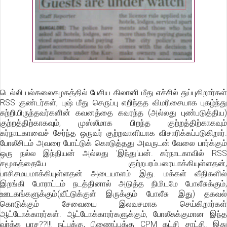
டெல்லி பல்கலைகழகத்தில் பேசிய கிலானி மீது எச்சில் துப்புகிறார்கள்
RSS குண்டர்கள், புஷ் மீது செருப்பு எறிந்தத விமரிசையாக புகழ்ந்து
சுற்றியிருந்தவர்களின் கவனத்தை கவரந்த (அல்லது புண்படுத்திய)
குற்றத்திற்காகவும், முஸ்லீமாக பிறந்த குற்றத்திற்காகவும்
கர்நாடகாவைச் சேர்ந்த ஒருவர் குற்றவாளியாக விசாரிக்கப்படுகிறார்.
போலீசிடம் அவரை போட்டுக் கொடுத்தது அவருடன் வேலை பார்க்கும்
ஒரு நல்ல இந்தியன் அல்லது 'இந்து'யன். கர்நாடகாவில் RSS
சமூகத்தையே குற்றபரம்பரையாக்கியுள்ளதன்,
பாசிசமயமாக்கியுள்ளதன் அடையாளம் இது. மக்கள் வீதிகளில்
இறங்கி போராட்டம் நடத்தினால் அடுத்த நிமிடமே போலீசுக்கும்,
ஊடகங்களுக்கும்(வீட்டுக்குள் இருக்கும் போலீசு இது) தகவல்
கொடுக்கும் சேவையை இலவசமாக செய்கிறார்கள்
ஆட்டோக்காரர்கள். ஆட்டோக்காரர்களுக்கும், போலீசுக்குமான இந்த
வர்க்க பாச??!!! நட்புக்கு, பிணைப்புக்கு CPM கட்சி சாட்சி. இது