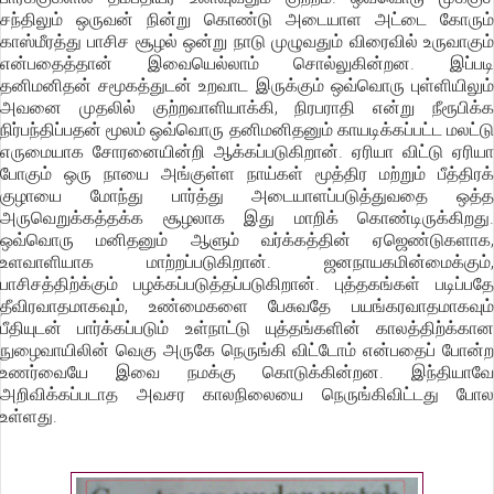
சந்திலும் ஒருவன் நின்று கொண்டு அடையாள அட்டை கோரும்
காஸ்மீரத்து பாசிச சூழல் ஒன்று நாடு முழுவதும் விரைவில் உருவாகும்
என்பதைத்தான் இவையெல்லாம் சொல்லுகின்றன. இப்படி
தனிமனிதன் சமூகத்துடன் உறவாட இருக்கும் ஒவ்வொரு புள்ளியிலும்
அவனை முதலில் குற்றவாளியாக்கி, நிரபராதி என்று நீரூபிக்க
நிர்பந்திப்பதன் மூலம் ஒவ்வொரு தனிமனிதனும் காயடிக்கப்பட்ட மலட்டு
எருமையாக சோரனையின்றி ஆக்கப்படுகிறான். ஏரியா விட்டு ஏரியா
போகும் ஒரு நாயை அங்குள்ள நாய்கள் மூத்திர மற்றும் பீத்திரக்
குழாயை மோந்து பார்த்து அடையாளப்படுத்துவதை ஒத்த
அருவெறுக்கத்தக்க சூழலாக இது மாறிக் கொண்டிருக்கிறது.
ஒவ்வொரு மனிதனும் ஆளும் வர்க்கத்தின் ஏஜெண்டுகளாக,
உளவாளியாக மாற்றப்படுகிறான். ஜனநாயகமின்மைக்கும்,
பாசிசத்திற்க்கும் பழக்கப்படுத்தப்படுகிறான். புத்தகங்கள் படிப்பதே
தீவிரவாதமாகவும், உண்மைகளை பேசுவதே பயங்கரவாதமாகவும்
பீதியுடன் பார்க்கப்படும் உள்நாட்டு யுத்தங்களின் காலத்திற்க்கான
நுழைவாயிலின் வெகு அருகே நெருங்கி விட்டோம் என்பதைப் போன்ற
உணர்வையே இவை நமக்கு கொடுக்கின்றன. இந்தியாவே
அறிவிக்கப்படாத அவசர காலநிலையை நெருங்கிவிட்டது போல
உள்ளது.