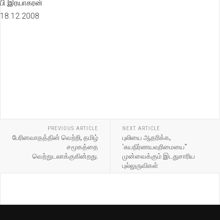
பி.இரயாகரன்
18.12.2008
PREVIOUS ARTICLE
NEXT ARTICLE
பேரினவாதத்தின் வெற்றி, தமிழ்
புலியை ஆதரிக்க,
சமூகத்தை
'சுயநிர்ணயவுரிமையை"
வெற்றுடலாக்குகின்றது.
முன்வைக்கும் இடதுசாரிய
புல்லுருவிகள்