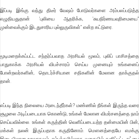
இப்படி இங்கு வந்து திடீர் வேஷம் போடுவர்களை அம்பலப்படுத்த
எழுதியதுதான் 'புலியை ஆதரிக்க, 'சுயநிர்ணயவுரிமையை"
முன்வைக்கும் இடதுசாரிய புல்லுருவிகள்" என்ற கட்டுரை.
மூடிமறைக்கப்பட்ட சந்தர்ப்பவாத அரசியல் மூலம், புலிப் பாசிசத்தை
பாதுகாக்க அரசியல் விபச்சாரம் செய்ய முனையும் உங்கனைப்
போன்றவர்களின், தொடர்ச்சியான சதிகளின் மேலான தாக்குதல்
தான்.
எப்படி இந்த நிலையை அடைந்தீர்கள்? மண்ணில் நீங்கள் இருந்த வரை
சூழலை அடிப்படையாக கொண்டு, உங்கள் மேலான விமர்சனத்தை நாம்
செய்யவில்லை. உங்கள் கருத்தின் வெளிப்படையற்ற தன்மையின் பின்,
மக்கள் நலன் இருப்பதாக கருதினோம். மௌனத்தையே எமக்கு
இடையிலான உறவாகவும், சம்பந்தமில்லாத வகையில் தனிப்பட்ட நட்பை