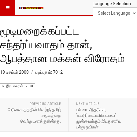
Language Selection
மூடிமறைக்கப்பட்ட
சந்தர்ப்பவாதம் தான்,
ஆபத்தான மக்கள் விரோதம்
18 டிசம்பர் 2008
படிப்புகள்: 7012
பி.இரயாகரன் -2008
PREVIOUS ARTICLE
NEXT ARTICLE
பேரினவாதத்தின் வெற்றி, தமிழ்
புலியை ஆதரிக்க,
சமூகத்தை
'சுயநிர்ணயவுரிமையை"
வெற்றுடலாக்குகின்றது.
முன்வைக்கும் இடதுசாரிய
புல்லுருவிகள்