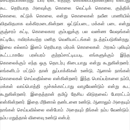
செய்தியாகின்றது. யார் ஏன், எதற்கு கொல்லப்படுகின்றனர் என்பது
கூட தெரியாத அளவுக்கு கொலை. வெட்டிக் கொலை, குத்திக்
கொலை, சுட்டுக் கொலை, என்று கொலைகள் நவீன பாணியில்
விதவிதமாக வக்கிரமடைகின்றன. ஒட்டுப்படை, மக்கள் படை என்று
குஞ்சரம் கட்டி, கொலைகார கும்பலுக்கு பல வண்ண வேஷங்கள்
கட்டியே, ஈவிரக்கமற்ற மனித வெளியாட்டங்கள் நடத்தப்படுகின்றது.
இவை எல்லாம் இனம் தெரியாத மர்மக் கொலைகள். அரசும் புலியும்
கூட்டடாகவே பரஸ்பரம் குற்றம்சாட்டியபடி, எங்களுக்கும் இந்த
கொலைக்கும் எந்த ஒரு தொடர்பு கிடையாது என்று கூறுகின்றனர்.
எங்களிடம் மட்டும் தான் துப்பாக்கிகள் உண்டு, ஆனால் நாங்கள்
கொலைகள் செய்வதில்லை என்கின்றனர். இந்த பொய்யர்களை நம்பி,
மக்கள் வாய்பொத்தி மூச்சுக்காட்டாது வாழவேண்டும் என்று கூட
கூறுகின்றனர். இதைத்தான் தமிழ் தேசிய விடுதலைப் போராட்டம்
என்கின்றனர். இதை மீறினால் தண்டனை உண்டு, ஆனாலும் அதையும்
நாங்கள் செய்யவில்லை என்போம். அதையும் நீங்கள் நம்ப வேண்டும்.
நம்ப மறுத்தால் விளைவு உண்டு என்பர்.