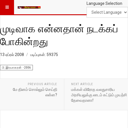
Language Selection
முடிவாக என்னதான் நடக்கப்
போகின்றது
13 ஏப்ரல் 2008
படிப்புகள்: 59375
பி.இரயாகரன் -2006
PREVIOUS ARTICLE
NEXT ARTICLE
மே தினம் சொல்லும் செய்தி
மக்கள் விரோத வலதுசாரிய
என்ன?
அரசியலுக்கு லாடம் கட்டும் முயற்சி
தேவைதானா!