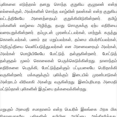
புலிகளை எடுத்தால் தனது சொந்த குறுகிய குழுநலன் என்ற
எல்லைக்குள், அவர்களின் சொந்த வாழ்வின் நலன்கள் என்ற குறுகிய
வட்டத்திலேயே அனைத்தையும் குறுக்கிவிடுகின்றனர். தமிழ்
மக்களின் வாழ்வை அழித்து, தமது சொகுசுக்கு ஏற்ப எதிரியை
வரையறுக்கின்றனர். தம்முடன் முரண்பட்டவர்கள், மாற்றுக் கருத்து
கொண்டவர்கள், பணம் தர மறுப்பவர்கள், தம்மை விமர்சிப்பவர்கள்,
அதிருப்தியை வெளிப்படுத்துபவர்கள் என அனைவரையும் அவர்கள்,
அவர்கள் மொழியிலேயே போட்டுத் தள்ளுகின்றனர். போட்டுத்
தள்ளுதல் மூலம் கொலைகள் பெருக்கெடுக்கின்றது. நாளாந்தம்
எதிரிகளை பெருக்கி, போட்டுத்தள்ளும் பட்டியலையே பெரிதாக்கி
வருகின்றனர். மக்களுக்கும் புலிக்கும் இடையில் முரண்பாடுகள்
அன்றாடம் விரிவாகி அகன்று வருகின்றது. இனம்புரியாத அமைதி
மட்டும்தான் புலிகளின் இருப்பை தக்கவைக்கின்றது.
மறுபுறம் அமைதி சமாதானம் என்ற பெயரில் இலங்கை அரசு மிக
நிதானமாகவே, புலிகளின் தமிழின அழிப்பை அங்கீகரித்தது.