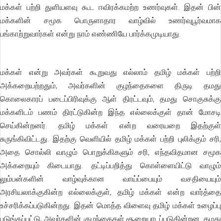
மக்கள் பற்றி துளியளவு கூட ஈவிரக்கமற்ற உணர்வுகள். இதன் பின்
மக்களின் சமூக பொருளாதார வாழ்வில் உணர்வுபூர்வமாக
பங்காற்றுவார்கள் என்று நாம் எண்ணியே பார்க்கமுடியாது.
மக்கள் என்று அவர்கள் கூறுவது எல்லாம் தமிழ் மக்கள் பற்றி
அக்கறையற்றதும், அவர்களின் குழந்தைகளை திருடி தமது
கொலைகாரப் படைப்பிரிவுக்கு ஆள் திரட்டவும், தமது சொகுசுக்கு
மக்களிடம் பணம் திரட்டுகின்ற இந்த எல்லைக்குள் தான் மோசடி
செய்கின்றனர். தமிழ் மக்கள் என்ற வரையறை இதற்குள்
சுருங்கிவிட்டது. இதற்கு வெளியில் தமிழ் மக்கள் பற்றி புலிக்கும் சரி,
அதை சொல்லி வாழும் பொறுக்கிகளும் சரி, எந்தவிதமான சமூக
அக்கறையும் கிடையாது. தட்டிப்பறித்து கொள்ளையிட்டு வாழும்
லும்பன்களின் வாழ்வுக்கான வாய்ப்பையும் வசதியையும்
அரசியலாக்குகின்ற எல்லைக்குள், தமிழ் மக்கள் என்ற வார்த்தை
உச்சரிக்கப்படுகின்றது. இதன் மொத்த விளைவு தமிழ் மக்கள் உழைப்பு
புடுங்கப்பட்டு, அவர்களின் குழந்தைகள் சூறையாடப்படுகின்றன. தமது