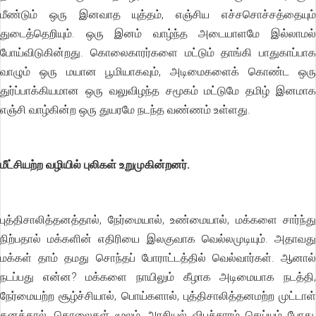
மீண்டும் ஒரு இனவாத யுத்தம், எஞ்சிய எச்சசொச்சத்தையும்
துடைத்தெறியும். ஒரு இனம் வாழ்ந்த அடையாளமே இல்லாமல்
போய்விடுகின்றது. கொலைகாரர்களை மட்டும் தாங்கி பாதுகாப்பாக
வாழும் ஒரு மயான பூமியாகவும், அடிமைகளைக் கொண்ட ஒரு
துர்ப்பாக்கியமான ஒரு வலுவிழந்த சமூகம் மட்டுமே தமிழ் இனமாக
எஞ்சி வாழ்கின்ற ஒரு துயரமே நடந்த வண்ணம் உள்ளது.
மீட்சியற்ற வழியில் புலிகள் உறுமுகின்றனர்.
புத்திசாலித்தனத்தால், நேர்மையால், உண்மையால், மக்களை சார்ந்து
நிற்பதால் மக்களின் எதிரியை இலகுவாக வெல்லமுடியும். அதாவது
மக்கள் தாம் தமது சொந்தப் போராட்டத்தில் வெல்வார்கள். ஆனால்
நடப்பது என்ன? மக்களை நாயிலும் கீழாக அடிமையாக நடத்தி,
நேர்மையற்ற சூழ்ச்சியால், பொய்களால், புத்திசாலித்தனமற்ற முட்டாள்
தனத்தால், கொலைகள் மூலம் அரசியல் விபச்சாரம் செய்யும் போது,