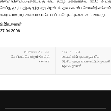
சின்னாபின்னப்படுத்தியதை விட, தமிழ் மக்களாகிய நாமே அதை
செய்து முடிப்பதற்கு ஏற்ற ஒரு அரசியல் தலைமையே கொண்டுள்ளோம்
என்ற வரலாற்று உண்மையை மெய்ப்பிப்பதே நடந்தவண்ணம் உள்ளது.
பி.இரயாகரன்
27.04.2006
PREVIOUS ARTICLE
NEXT ARTICLE
மே தினம் சொல்லும் செய்தி
மக்கள் விரோத வலதுசாரிய
என்ன?
அரசியலுக்கு லாடம் கட்டும் முயற்சி
தேவைதானா!