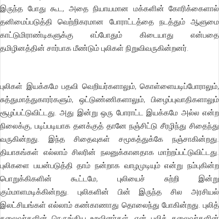
இருந்த போது கூட, அதை நியாயமான மக்களின் கோரிக்கைளால்
தனிமைப்படுத்தி வெற்றிகரமான போராட்டத்தை நடத்தும் ஆளுமை
காட்டுமிராண்டிகளுக்கு எப்போதும் கிடையாது என்பதை
தமிழினத்தின் சார்பாக மீண்டும் புலிகள் நிறுவிவருகின்றனர்.
புலிகள் இயக்கமே பதவி வெறியர்களாலும், கொள்ளையடிப்போராலும்,
சுத்துமாத்துகாரர்களும், ஒட்டுண்ணிகளாலும், பிழைப்புவாதிகளாலும்
சூழப்பட்டுவிட்டது. அது இன்று ஒரு போராட்ட இயக்கமே அல்ல என்ற
நிலைக்கு, படிப்படியாக தனக்குத் தானே நஞ்சிட்டு சீரழிந்து சிதைந்து
வருகின்றது. இந்த சிதைவுகள் சமூகத்துக்கே நஞ்சாகின்றது.
தியாகங்கள் எல்லாம் சிலரின் நலனுக்கானதாக மாற்றப்பட்டுவிட்டது.
புலிகளை பயன்படுத்தி தாம் நன்றாக வாழமுடியும் என்று நம்புகின்ற
பொறுக்கிகளின் கூட்டமே, புலியைச் சுற்றி இன்று
கும்மாளமடிக்கின்றது. புலிகளின் பின் இருந்த சில அரசியல்
இலட்சியங்கள் எல்லாம் கண்காணாது தொலைந்து போகின்றது. புலித்
தலைவர்களின் நெருங்கிய உறவினர்கள், ஏன் புலித் தலைவர்களின்