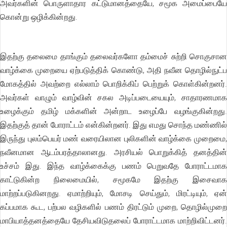
அவர்களின் பொருளாதார கட்டுமானத்தையே, சமூக அமைப்பையே
கொன்று ஒழிக்கின்றது.
இதற்கு தலைமை தாங்கும் தலைவர்களோ தம்மைச் சுற்றி சொகுசான
வாழ்க்கை முறையை ஏற்படுத்திக் கொண்டு, அதி நவீன தொழில்நுட்ப
மோகத்தில் அவற்றை எல்லாம் பொறிக்கிப் பெற்றுக் கொள்கின்றனர்.
அவர்கள் வாழும் வாழ்வின் சகல அடிப்படையையும், சாதாரணமாக
உழைக்கும் தமிழ் மக்களின் அன்றாட உழைப்பே வழங்குகின்றது.
இதற்குத் தான் போராட்டம் என்கின்றனர். இது எமது சொந்த மண்ணில்
இருந்து புலம்பெயர் மண் வரையிலான புலிகளின் வாழ்க்கை முறைமை,
நவீனமான ஆடம்பரத்தாலானது. அரசியல் பொறுக்கித் தனத்தின்
உச்சம் இது. இந்த வாழ்க்கைக்கு பணம் பெறுவதே போராட்டமாக
காட்டுகின்ற நிலைமையில், சமூகமே இதற்கு இசைவாக
மாற்றப்படுகினறது. ஏமாற்றியும், மோசடி செய்தும், மிரட்டியும், ஏன்
கப்பமாக கூட, பற்பல வழிகளில் பணம் திரட்டும் முறை, தொழில்முறை
மாபியாத்தனத்தையே தேசியவிடுதலைப் போராட்டமாக மாற்றிவிட்டனர்.