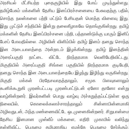
அரசியல் மீட்சியற்ற புதைகுழியில் இது போய் முடிந்துள்ளது.
தமிழ்பேசும் மக்களின் தேசிய இனப்பிரச்சனையை பேசுவதற்கு பதில்,
சொந்த நலன்களை பற்றி மட்டும் பேசியதன் மொத்த விளைவு இது.
இது முட்டுச் சந்தியில் இன்று தலைகீழாகவே தொங்குகின்றது. தமிழ்
மக்களின் தேசிய இனப்பிரச்சனை பற்றி, பத்தாண்டுக்கு யாரும் இனிப்
பேசப் போவதில்லை. அழிவின் விளிம்பில் தமிழ் இனம் தனது சொந்த
இன அடையாளத்தை அன்றாடம் இழக்கின்றது. தமிழ் இனத்தின்
அரைப்பகுதி நாட்டை விட்டே நிரந்தரமாக வெளியேறிவிட்டது.
மிகுதியில் அரைப்பகுதி சிங்கள பகுதியில் நிரந்தரமாக குடியேறி,
தனது சொந்த இன அடையாளத்தையே இழந்து இழிந்து வருகின்றது.
மிகுதி மக்கள் பிரதேசவாதத்தாலும், சமூக பிளவுகளாலும்
கூனிக்கூறுகி முரண்பட்டபடி முரண்பாட்டுடன் ஏனோ தானோ என்று
வாழ்கின்றனர். இவர்களின் பொது வாழ்வு அச்சுறுத்தப்பட்டுள்ள ஒரு
நிலையில், கொலைக்கலாச்சாரத்தாலும் சின்னாபின்னமாகி
அழிவதுடன், அந்த மண்ணைவிட்டே ஒடமுனைகின்றனர். சிறுபான்மை
தேசிய இனமான முஸ்லீம் மக்களை, எதிரி முகாமில் வலிந்து
தள்ளிவிட்ட பெருமை தமிழராகிய எமக்கே பெருமை சேர்க்கும்.