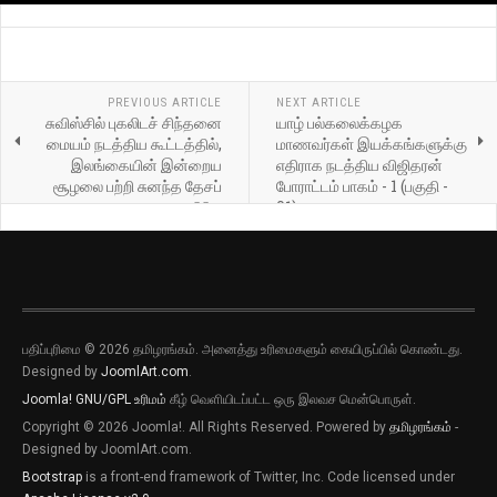
PREVIOUS ARTICLE
NEXT ARTICLE
சுவிஸ்சில் புகலிடச் சிந்தனை
யாழ் பல்கலைக்கழக
மையம் நடத்திய கூட்டத்தில்,
மாணவர்கள் இயக்கங்களுக்கு
இலங்கையின் இன்றைய
எதிராக நடத்திய விஜிதரன்
சூழலை பற்றி சுனந்த தேசப்
போராட்டம் பாகம் - 1 (பகுதி -
பிரிய
01)
பதிப்புரிமை © 2026 தமிழரங்கம். அனைத்து உரிமைகளும் கையிருப்பில் கொண்டது.
Designed by
JoomlArt.com
.
Joomla!
GNU/GPL உரிமம்
கீழ் வெளியிடப்பட்ட ஒரு இலவச மென்பொருள்.
Copyright © 2026 Joomla!. All Rights Reserved. Powered by
தமிழரங்கம்
-
Designed by JoomlArt.com.
Bootstrap
is a front-end framework of Twitter, Inc. Code licensed under