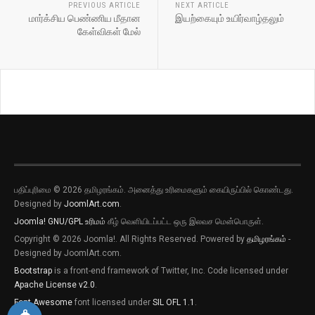
PREVIOUS ARTICLE
NEXT ARTICLE
மார்க்சிய பெண்ணிய மீதான
இயற்கையும் உயிர்வாழ்தலும்
கேள்விகள் மேல்
பதிப்புரிமை © 2026 தமிழரங்கம். அனைத்து உரிமைகளும் கையிருப்பில் கொண்டது.
புதிய இடுகைகளுக்கான அறிவிப்புகளை
Designed by
JoomlArt.com
.
பெறவிரும்பின் விருப்பு அழுத்தியை அழுத்தி
Joomla!
GNU/GPL உரிமம்
கீழ் வெளியிடப்பட்ட ஒரு இலவச மென்பொருள்.
தெரிவிக்கவும்
Copyright © 2026 Joomla!. All Rights Reserved. Powered by
தமிழரங்கம்
-
புதிய இடுகைகளுக்கான அறிவிப்புகளை
Designed by JoomlArt.com.
பெறவிரும்பின் விருப்பு அழுத்தியை அழுத்தி
Bootstrap
is a front-end framework of Twitter, Inc. Code licensed under
தெரிவிக்கவும்
Apache License v2.0
.
Font Awesome
font licensed under
SIL OFL 1.1
.
தற்போது வேண்டாம்
ஆம்