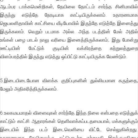
ஆடம்பர டாக்கமென்றிகள், தேயிலை தோட்டம் சார்ந்த சினிமாவில்
இருந்து எடுத்தே நேரடியாக காட்டியிருக்கலாம். உதாரணமாக
ஜெயலளிதாவின் காட்சியை வீடியோவில் இருந்தே எடுத்தே இனைத்து
இருக்கலாம். வெறும் படமாக அல்ல. அந்த படத்தின் மேல் அதில்
உங்கள் பழை பாடல் நாலு வரியை இனைத்திருக்கலாம்;. இது போன்று
ஊட்டியின் மேட்டுக் குடியின் வக்கிரத்தை சுற்றுலத்துறை
விளம்பரத்தில் இருந்து எடுத்து ஒப்பிட்டு காட்டியிருக்க வேண்டும்.
5.இடையிடையோன விளக்க குறிப்புகளின் துல்லியமான கருத்தை,
மேலும் அதிகரித்திருக்கலாம்.
6.உலகமயமாதல் விளைவுகள் சார்ந்தே இந்த நிலை என்பதை எடுத்துக்
காட்டும் காட்சி ஆதாரங்கள் தெளிவாக்கப்படதமையால், மக்களுக்கும்
இடையில் இந்த படம் இடைவெளியை விட்டே செல்லுகின்றது.
உதாரணமாக தேயிலைக்கு கட்டுபாடற்ற ஏற்றுமதி இறக்குமதியை