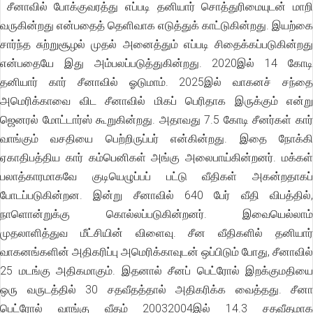
சீனாவில் போக்குவரத்து எப்படி தனியார் சொத்துரிமையுடன் மாறி
வருகின்றது என்பதைத் தெளிவாக எடுத்துக் காட்டுகின்றது. இயற்கை
சார்ந்த சுற்றுசூழல் முதல் அனைத்தும் எப்படி சிதைக்கப்படுகின்றது
என்பதையே இது அம்பலப்படுத்துகின்றது. 2020இல் 14 கோடி
தனியார் கார் சீனாவில் ஓடுமாம். 2025இல் வாகனச் சந்தை
அமெரிக்காவை விட சீனாவில் மிகப் பெரிதாக இருக்கும் என்று
ஜெனரல் மோட்டார்ஸ் கூறுகின்றது. அதாவது 7.5 கோடி சீனர்கள் கார்
வாங்கும் வசதியை பெற்றிருப்பர் என்கின்றது. இதை நோக்கி
ஏகாதிபத்திய கார் கம்பெனிகள் அங்கு அலைபாய்கின்றனர். மக்கள்
பலாத்காரமாகவே குடியெழுப்பப் பட்டு வீதிகள் அகன்றதாகப்
போடப்படுகின்றன. இன்று சீனாவில் 640 பேர் வீதி விபத்தில்,
நாளொன்றுக்கு கொல்லப்படுகின்றனர். இவையெல்லாம்
முதலாளித்துவ மீட்சியின் விளைவு. சீன வீதிகளில் தனியார்
வாகனங்களின் அதிகரிப்பு அமெரிக்காவுடன் ஒப்பிடும் போது, சீனாவில்
25 மடங்கு அதிகமாகும். இதனால் சீனப் பெட்ரோல் இறக்குமதியை
ஒரு வருடத்தில் 30 சதவீதத்தால் அதிகரிக்க வைத்தது. சீனா
பெட்ரோல் வாங்கு வீதம் 20032004இல் 14.3 சதவீதமாக