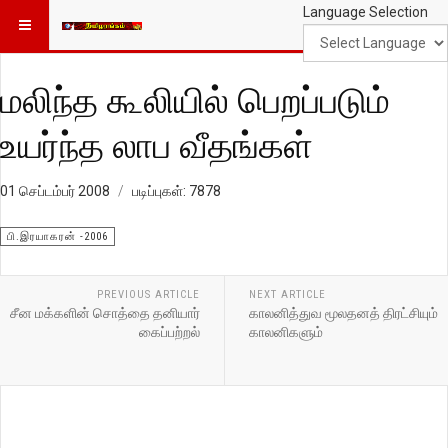
Language Selection
மலிந்த கூலியில் பெறப்படும்
உயர்ந்த லாப வீதங்கள்
01 செப்டம்பர் 2008
படிப்புகள்: 7878
பி.இரயாகரன் -2006
PREVIOUS ARTICLE
NEXT ARTICLE
சீன மக்களின் சொத்தை தனியார்
காலனித்துவ மூலதனத் திரட்சியும்
கைப்பற்றல்
காலனிகளும்