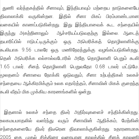
துணி வர்த்தகத்தில் சீனாவும், இந்தியாவும் மற்றைய நாடுகளையே
திவாலாக்கி வருகின்றன. இதில் சீனா மிகப் பிரம்மாண்டமான
வகையில் காணப்படுகின்றது. இது இந்தியாவைக் கூட சந்தையில்
இருந்து அகற்றினாலும் ஆச்சரியப்படுவதற்கு இல்லை. ஆடைத்
தயாரிப்பில் ஈடுபட்டிருக்கும் ஒரு அமெரிக்கத் தொழிலாளிக்கு
கூலியாக 9.56 டாலரே ஒரு மணிநேரத்துக்கு வழங்கப்படுகின்றது.
தென் அமெரிக்க எல்சால்வடோரில் அதே தொழிலாளி பெறும் கூலி
1.65 டாலர். சீனத் தொழிலாளி பெறுவதோ 0.68 டாலர் மட்டுமே.
மூலதனம் சீனாவை நோக்கி ஒடுவதும், சீனா உற்பத்திகள் உலகச்
சந்தையை ஆக்கிரமிக்கும் உலக எதார்த்தம், சீனாவின் மிகக் குறைந்த
கூலி வீதம் மிக முக்கிய காரணங்களில் ஒன்று.
இதனால் உலகச் சந்தை திடீர் அதிர்வுகளைச் சந்திக்கின்றது.
உலகமயமாதலில் வளர்ந்து வரும் சீனாவின் ஆதிக்கம், மேற்கின்
சந்தைகளையே திடீர் திடீரென திவாலாக்குகின்றது. உதாரணமாக
2005 தை முதல் சித்திரை வரையான காலத்தில் சீனக் காலணி