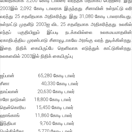
மேலதிகமாக 3,200 கோடி டாலரை வர்த்தக மீதமாகப் பெற்றனர். இது
2003இல் 2,092 கோடி டாலராக இருந்தது. சீனாவின் உள்நாட்டு வரி
வரத்து 25 சதவீதமாக அதிகரித்து. இது 31,080 கோடி டாலராகியது.
உள்நாட்டு முதலீடு 2003ஐ விட 25 சதவீதமாக அதிகரித்தது. உலகில்
எந்தப் பகுதியிலும் இப்படி நடக்கவில்லை. உலகமயமாதலின்
ஏகாதிபத்திய முரண்பாடு சீனாவூடாகவே அரங்கு வரத் துடிக்கின்றது.
இதை நிதிக் கையிருப்பே தெளிவாக எடுத்துக் காட்டுகின்றது.
உலகளவில் 2003இல் நிதிக் கையிருப்பு
ஜப்பான் 65,280 கோடி டாலர்
சீனா 40,330 கோடி டாலர்
தாய்வான் 20,630 கோடி டாலர்
ஈரோ நாடுகள் 18,800 கோடி டாலர்
தென்கொரிய 15,450 கோடி டாலர்
ஹாங்காங் 11,860 கோடி டாலர்
இந்தியா 9,760 கோடி டாலர்
மெச்சிக்கோ 5,770 கோடி டாலர்