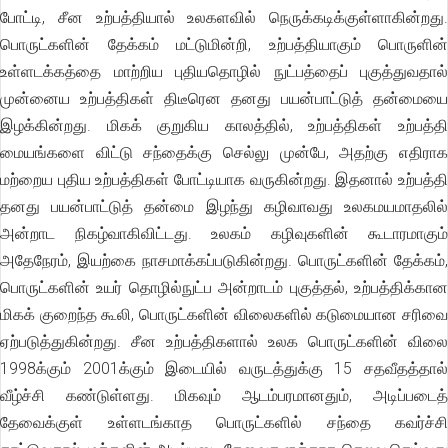
போட்டி, சீன உற்பத்தியால் உலகளவில் நெருக்கடிக்குள்ளாகின்றது.
பொருட்களின் தேக்கம் மட்டுமின்றி, உற்பத்தியாகும் பொருளின்
உள்ளடக்கத்தை மாற்றிய புதியதொழில் நுட்பத்தைப் புகுத்துவதால்
முன்னைய உற்பத்திகள் திடீரென தனது பயன்பாட்டுத் தன்மையை
இழக்கின்றது. மிகக் குறுகிய காலத்தில், உற்பத்திகள் உற்பத்தி
மையங்களை விட்டு சந்தைக்கு செல்லு முன்பே, அதற்கு எதிராக
மற்றைய புதிய உற்பத்திகள் போட்டியாக வருகின்றது. இதனால் உற்பத்தி
தனது பயன்பாட்டுத் தன்மை இழந்து கழிவாவது உலகமயமாதலில்
அன்றாட நிகழ்வாகிவிட்டது. உலகம் கழிவுகளின் கூடாரமாகும்
அதேநேரம், இயற்கை நாசமாக்கப்படுகின்றது. பொருட்களின் தேக்கம்,
பொருட்களின் உயர் தொழில்நுட்ப அன்றாடம் புகுத்தல், உற்பத்திக்கான
மிகக் குறைந்த கூலி, பொருட்களின் விலைகளில் கடுமையான சரிவை
ஏற்படுத்துகின்றது. சீன உற்பத்திகளால் உலக பொருட்களின் விலை
1998க்கும் 2001க்கும் இடையில் வருடத்துக்கு 15 சதவீதத்தால்
வீழ்ச்சி கண்டுள்ளது. மிகவும் ஆடம்பரமானதும், அடிப்படைத்
தேவைக்குள் உள்ளடங்காத பொருட்களில் சந்தை கவர்ச்சி