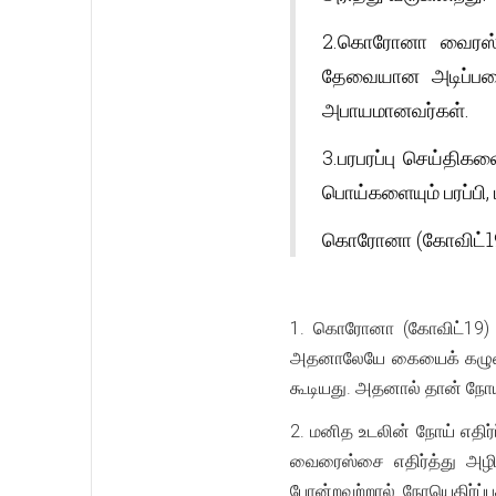
2.கொரோனா வைரஸ் க
தேவையான அடிப்பட
அபாயமானவர்கள்.
3.பரபரப்பு செய்திக
பொய்களையும் பரப்பி
கொரோனா (கோவிட்19)
1. கொரோனா (கோவிட்19) வ
அதனாலேயே கையைக் கழுவக் 
கூடியது. அதனால் தான் நோய
2. மனித உடலின் நோய் எதிர்
வைரைஸ்சை எதிர்த்து அழித
போன்றவற்றால் நோயெதிர்ப