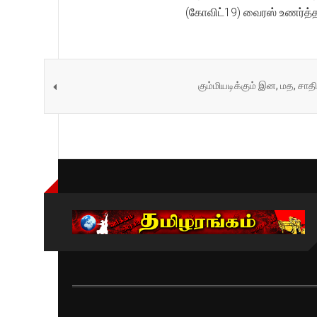
(கோவிட்19) வைரஸ் உணர்த்த
கும்மியடிக்கும் இன, மத, சாத