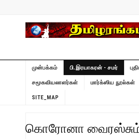
முன்பக்கம்
பி.இரயாகரன் - சமர்
புத
சமூகவியலாளர்கள்
மார்க்ஸிய நூல்கள்
SITE_MAP
கொரோனா வைரஸ்சும்