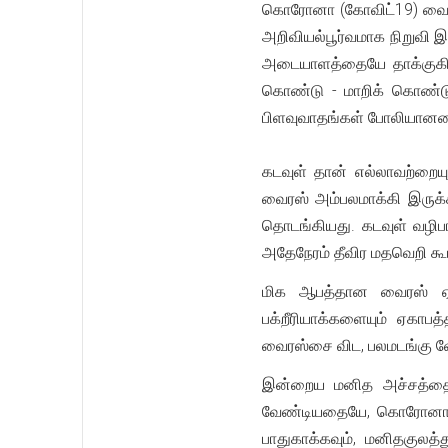
கொரோனா (கோவிட்19) வைர
அறிவியல்பூர்வமாக நிறுவி இ
அடையாளத்தையே தாக்குகின்
கொண்டு - மாறிக் கொண்டு 
பிளவுவாதங்கள் போலியான
கடவுள் தான் எல்லாவற்றைய
வைரஸ் அம்பலமாக்கி இருக்
தொடங்கியது. கடவுள் வழிப
அதேநேரம் தீவிர மதவெறி கூட்
மிக ஆபத்தான வைரஸ் ஏகா
பக்றீரியாக்களையும் ஏகாப
வைரஸ்சை விட, பலமடங்கு வேக
இன்றைய மனித அச்சத்தை 
வேண்டியதையே, கொரோனா (க
பாதுகாக்கவும், மனிதகுல