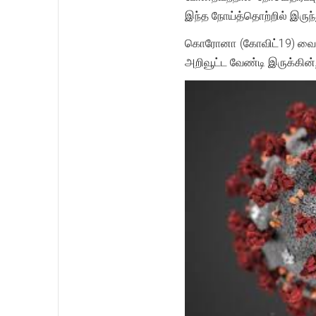
இந்த நோய்த்தொற்றில் இருந
கொரோனா (கோவிட்19) வைரஸ் 
அறிவூட்ட வேண்டி இருக்கின்