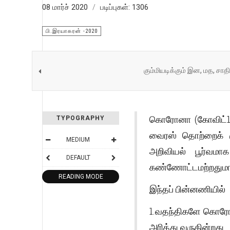
08 மார்ச் 2020
படிப்புகள்: 1306
பி.இரயாகரன் -2020
கும்மியடிக்கும் இன, மத, சாத
கொரோனா (கோவிட்19)
TYPOGRAPHY
வைரஸ் தொற்றைக் க
MEDIUM
அறிவியல் பூர்வமாக
DEFAULT
கண்ணோட்டமற்றதுமா
READING MODE
இந்தப் பின்னணியில்
1.வதந்திகளே கொரோ
அரித்து வருகின்றது.