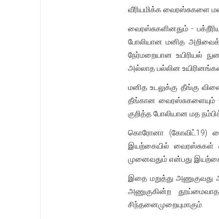
வீரியமிக்க வைரஸ்சுகளை மனி
வைரஸ்சுகளினதும் - பக்றீ
போலியான மனித அறிவைக் க
நேர்மறையான உயிரியல் நுண
அல்லாத பல்லின உயிரினங்கள
மனித உடலுக்கு தீங்கு விளைவ
தீங்கான வைரஸ்சுகளையும் 
குறித்த போலியான மத நம்ப
கொரோனா (கோவிட்19) வைரஸ
இயற்கையில் வைரஸ்சுகள் 
முனைவதும் என்பது இயற்க
இதை மறுத்து அணுகுவது அற
அணுகுகின்ற தூய்மைவா
சிந்தனைமுறையுமாகும்.