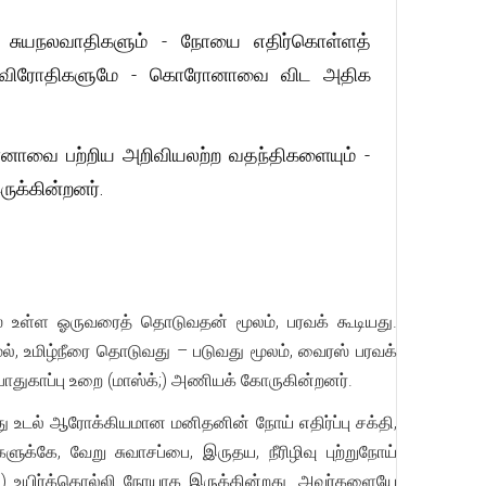
் சுயநலவாதிகளும் - நோயை எதிர்கொள்ளத்
ூக விரோதிகளுமே - கொரோனாவை விட அதிக
ரோனாவை பற்றிய அறிவியலற்ற வதந்திகளையும் -
ுக்கின்றனர்.
 உள்ள ஓருவரைத் தொடுவதன் மூலம், பரவக் கூடியது.
, உமிழ்நீரை தொடுவது – படுவது மூலம், வைரஸ் பரவக்
ாதுகாப்பு உறை (மாஸ்க்;) அணியக் கோருகின்றனர்.
து உடல் ஆரோக்கியமான மனிதனின் நோய் எதிர்ப்பு சக்தி,
்கே, வேறு சுவாசப்பை, இருதய, நீரிழிவு புற்றுநோய்
) உயிர்க்கொல்லி நோயாக இருக்கின்றது. அவர்களையே