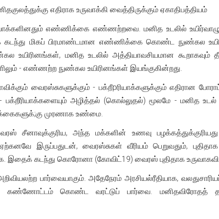
தகுலத்துக்கு எதிராக உருவாக்கி வைத்திருக்கும் ஏகாதிபத்தியம்
ரியாக்களினதும் எண்ணிக்கை எண்ணற்றவை. மனித உடலில் உயிர்வாழ
டந்து மிகப் பிரமாண்டமான எண்ணிக்கை கொண்ட நுண்கல உயிரிய
்கல உயிரினங்கள், மனித உடலில் அத்தியாவசியமான கூறாகவும் தீ
ிலும் - எண்ணற்ற நுண்கல உயிரினங்கள் இயங்குகின்றது.
ிக்கும் வைரஸ்சுகளுக்கும் - பக்றீpரியாக்களுக்கும் எதிரான போராட்
- பக்றீரியாக்களையும் அழித்தல் (கொல்லுதல்) மூலமே - மனித உட
ிக்கைகளுக்;கு முரணாக உண்மை.
் சீனாவுக்குரிய, அந்த மக்களின் உணவு பழக்கத்துக்குரியது
ஏற்கனவே இருப்பதுடன், வைரஸ்சுகள் வீரியம் பெறுவதும், புதி
ை. இதைக் கடந்து கொரோனா (கோவிட்19) வைரஸ் புதிதாக உருவாகவி
ிவியலற்ற பார்வையாகும். அதேநேரம் அரசியல்ரீதியாக, வலதுசார
த கண்ணோட்டம் கொண்ட வரட்டுப் பார்வை. மனிதவிரோதத்