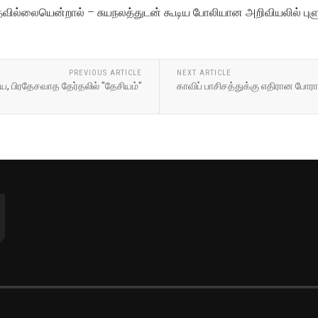
வில்லையென்றால் – சுயநலத்துடன் கூடிய போலியான அறிவியலில் புளு
PREVIOUS ARTICLE
NEXT ARTICLE
ிய, பிரதேசவாத தேர்தலில் "தேசியம்"
காவிப் பாசிசத்துக்கு எதிரான போ