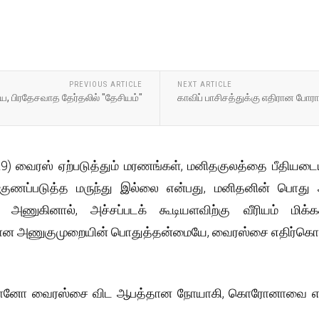
PREVIOUS ARTICLE
NEXT ARTICLE
ிய, பிரதேசவாத தேர்தலில் "தேசியம்"
காவிப் பாசிசத்துக்கு எதிரான போ
 வைரஸ் ஏற்படுத்தும் மரணங்கள், மனிதகுலத்தை பீதியடை
ுணப்படுத்த மருந்து இல்லை என்பது, மனிதனின் பொது அச
 அணுகினால், அச்சப்படக் கூடியளவிற்கு வீரியம் மிக்
ன அணுகுமுறையின் பொதுத்தன்மையே, வைரஸ்சை எதிர்கொள்
னோ வைரஸ்சை விட ஆபத்தான நோயாகி, கொரோனாவை எதிர்