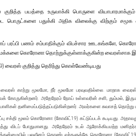
ுறித்த பயத்தை உருவாக்கி பொருளை வியாபாரமாக்கும
ை பொருட்களை பதுக்கி அதிக விலைக்கு விற்கும் சம
ளைப் பரப்பி பணம் சம்பாதிக்கும் விபச்சார ஊடகங்களே, கொ
, மக்களை கொரோனா தொற்றுக்குள்ளாக்குகின்ற வைரஸ்சாக இர
 வைரஸ் குறித்து தெரிந்து கொள்வேண்டியது
ைரஸ் காற்று மூலமோ, நீர் மூலமோ பரவுவதில்லை. மாறாக வைரஸ்
கோருகின்றனர். அதேநேரம் நோய் உள்ளவரின் சளி, தும்மல், இருமல்
ாளிகள் தனிமைப்படுத்தப்படுகின்றனர். அவர்களை சுவாசத் தொற்று ப
ப்பு சக்தி மூலம் கொரோனா (கோவிட்19) கட்டுப்படக் கூடியது. அதாவ
்து விடப் போதுமானது. அதேநேரம் உடல் ஆரோக்கியமற்ற மனிதர்களுக
்புத்தன்மையில் பலவீனம் கொண்டவர்களுக்கே கொரோனா (கோவிட்19