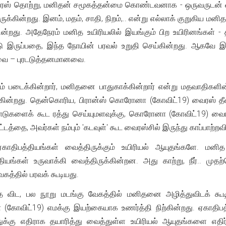
ஸ் தொற்று, மனிதன் சமூகத்தன்மை கொண்டவனாக - ஒருவருடன்
ருக்கின்றது. இனம், மதம், சாதி, நிறம்,.. என்று எல்லாக் குறுகிய ம
றது. அதேநேரம் மனித உயிரியலில் இயங்கும் பிற உயிரினங்கள் - த
இருப்பதை, இந்த நோயின் பரவல் உறுதி செய்கின்றது. ஆகவே இனம்
வை – புரடடுத்தனமானவை.
ும் படைக்கின்றார், மனிதனை பாதுகாக்கின்றார் என்று மதவாதிக
கின்றது. தென்கொரிய, பிரான்ஸ் கொரோனா (கோவிட்19) வைரஸ் தீவ
ாடுகளைக் கூட ரத்து செய்யுமளவுக்கு, கொரோனா (கோவிட்19) வைரஸ்
டத்தை, அவர்கள் நம்பும் 'கடவுள்' கூட வைரஸ்சில் இருந்து காப்பாற்றவ
திபத்தியங்கள் வைத்திருக்கும் உயிரியல் ஆயுதங்களே. மனித
த்தியங்கள் உருவாக்கி வைத்திருக்கின்றன. அது காற்று, நீர்..
த்தில் பரவக் கூடியது.
விட, பல நூறு மடங்கு வேகத்தில் மனிதனை அழித்துவிடக் கூட
ோவிட்19) எமக்கு இயற்கையாக உணர்த்தி நிற்கின்றது. ஏகாதிபத
த்துக்கு எதிராக தயாரித்து வைத்துள்ள உயிரியல் ஆயுதங்களை 