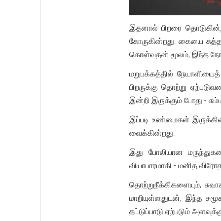
இதனால் பிறரை தொடுகின்ற
கோருகின்றது. கையை சுத்தப
கொள்வதன் மூலம், இந்த நோய
மறுபக்கத்தில் நேயாளியைத
பிறருக்கு தொற்று ஏற்படுவ
இன்றி இருக்கும் போது - சு
இப்படி உண்மைகள் இருக்கி
வைக்கின்றது.
இது போலியான மருந்துகள
வியாபாரமாகி - மனித விரோதத
தொற்றுநீக்கிகளையும், சுவ
மாறியுள்ளதுடன், இந்த சம
தட்டுப்பாடு ஏற்படும் அளவு