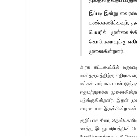
இப்படி இன்று வைரஸ்
கண்காணிக்கவும், தன
பெயரில் முன்வைக்
கொரோனாவுக்கு எதிரா
முனைகின்றனர்.
அரசு கட்டமைப்பில் உருவா
மனிதகுலத்திற்கு எதிராக எ
மக்கள் சார்பாக பயன்படுத
ஏதுமற்றதாக்க முனைகின்ற
புடுங்குகின்றனர். இதன் 
காரணமாக இருக்கின்ற உண்மைக
குறிப்பாக சீனா, தென்கொரிய
ஊத்த, இடதுசாரியத்தின் பெ
போலித்தனத்தை, பூசி மெழுக