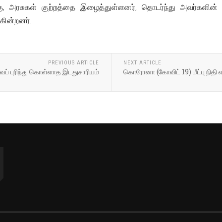
்கு, அரசுகள் குற்றத்தை இழைத்துள்ளனர், தொடர்ந்து அவர்களின் 
ின்றனர்.
PREVIOUS ARTICLE
NEXT ARTICLE
 புரிந்து கொள்ளாத இடதுசாரியம்
கொரோனா (கோவிட் 19) மீட்பு நிதி எ