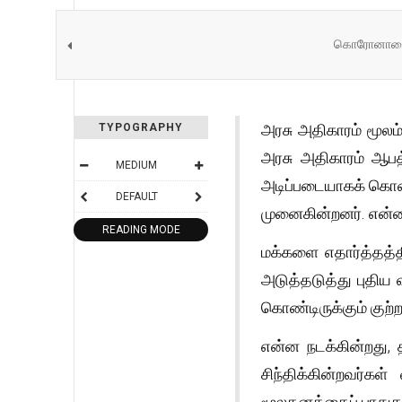
கொரோனாவைப்
அரசு அதிகாரம் மூலம்
TYPOGRAPHY
அரசு அதிகாரம் ஆப
MEDIUM
அடிப்படையாகக் கொண்
DEFAULT
முனைகின்றனர். என்ன 
READING MODE
மக்களை எதார்த்தத்தி
அடுத்தடுத்து புதிய 
கொண்டிருக்கும் குற
என்ன நடக்கின்றது, த
சிந்திக்கின்றவர்
மூலதனத்தைப் பாதுகா