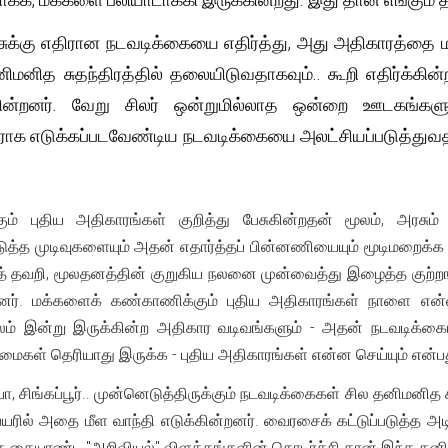
சுக்கு எதிரான நடவடிக்கையை எதிர்த்து, அது அதிகாரத்தை மய
ிமனித சுதந்திரத்தில் தலையிடுவதாகவும்.. கூறி எதிர்க்கி
கின்றனர். வேறு சிலர் ஒன்றுமில்லாத ஒன்றை ஊடகங்களும
க எடுக்கப்படவேண்டிய நடவடிக்கையை அலட்சியப்படுத்துவதன
கும் புதிய அதிகாரங்கள் குறித்து பேசுகின்றதன் மூலம், அரசு
டுத்த முடிவுகளையும் அதன் எதார்த்தப் பின்னணியையும் மூடிமறைக
்தத் தவறி, மூலதனத்தின் குறுகிய நலனை முன்வைத்து இழைத்த குற்
னர். மக்களைக் கண்காணிக்கும் புதிய அதிகாரங்கள் நாளை என்ன
மூலம் இன்று இருக்கின்ற அதிகார வடிவங்களும் - அதன் நடவடிக்கை
ள் தெரியாது இருக்க - புதிய அதிகாரங்கள் என்ன செய்யும் என்பது 
ா, சிங்கப்பூர்.. முன்னெடுத்திருக்கும் நடவடிக்கைகள் சில தனிமனி
யரில் அதை மீள வாந்தி எடுக்கின்றனர். வைரசைக் கட்டுப்படுத்த அட
 கையாண்ட "அறிவியல்" விளக்கங்களின் தொடர்ச்சி தான் இந்த தனிமனி