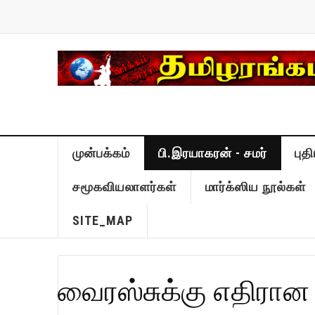
முன்பக்கம்
பி.இரயாகரன் - சமர்
புத
சமூகவியலாளர்கள்
மார்க்ஸிய நூல்கள்
SITE_MAP
வைரஸ்சுக்கு எதிரான 