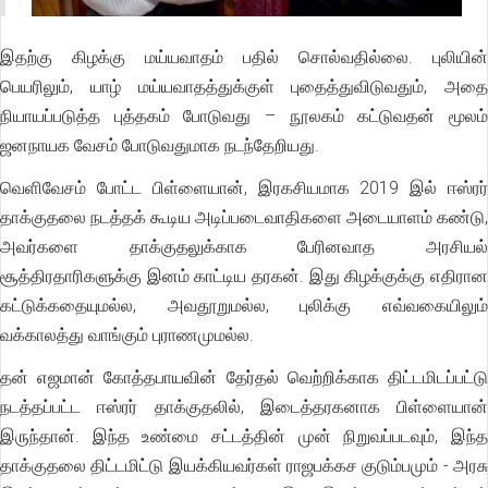
இதற்கு கிழக்கு மய்யவாதம் பதில் சொல்வதில்லை. புலியின்
பெயரிலும், யாழ் மய்யவாதத்துக்குள் புதைத்துவிடுவதும், அதை
நியாயப்படுத்த புத்தகம் போடுவது – நூலகம் கட்டுவதன் மூலம்
ஜனநாயக வேசம் போடுவதுமாக நடந்தேறியது.
வெளிவேசம் போட்ட பிள்ளையான், இரகசியமாக 2019 இல் ஈஸ்ரர்
தாக்குதலை நடத்தக் கூடிய அடிப்படைவாதிகளை அடையாளம் கண்டு,
அவர்களை தாக்குதலுக்காக பேரினவாத அரசியல்
சூத்திரதாரிகளுக்கு இனம் காட்டிய தரகன். இது கிழக்குக்கு எதிரான
கட்டுக்கதையுமல்ல, அவதூறுமல்ல, புலிக்கு எவ்வகையிலும்
வக்காலத்து வாங்கும் புராணமுமல்ல.
தன் எஜமான் கோத்தபாயவின் தேர்தல் வெற்றிக்காக திட்டமிடப்பட்டு
நடத்தப்பட்ட ஈஸ்ரர் தாக்குதலில், இடைத்தரகனாக பிள்ளையான்
இருந்தான். இந்த உண்மை சட்டத்தின் முன் நிறுவப்படவும், இந்த
தாக்குதலை திட்டமிட்டு இயக்கியவர்கள் ராஜபக்கச குடும்பமும் - அரசு