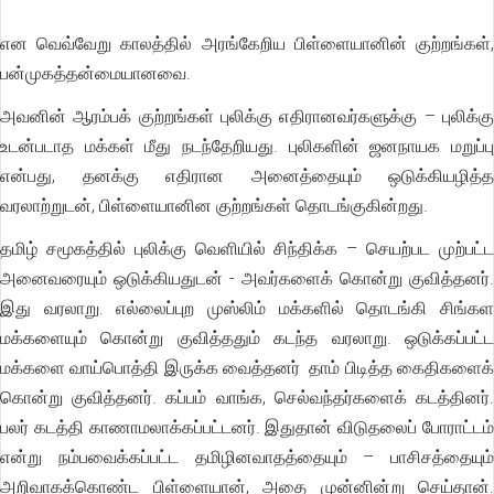
என வெவ்வேறு காலத்தில் அரங்கேறிய பிள்ளையானின் குற்றங்கள்,
பன்முகத்தன்மையானவை.
அவனின் ஆரம்பக் குற்றங்கள் புலிக்கு எதிரானவர்களுக்கு – புலிக்கு
உடன்படாத மக்கள் மீது நடந்தேறியது. புலிகளின் ஜனநாயக மறுப்பு
என்பது, தனக்கு எதிரான அனைத்தையும் ஒடுக்கியழித்த
வரலாற்றுடன், பிள்ளையானின குற்றங்கள் தொடங்குகின்றது.
தமிழ் சமூகத்தில் புலிக்கு வெளியில் சிந்திக்க – செயற்பட முற்பட்ட
அனைவரையும் ஒடுக்கியதுடன் - அவர்களைக் கொன்று குவித்தனர்.
இது வரலாறு. எல்லைப்புற முஸ்லிம் மக்களில் தொடங்கி சிங்கள
மக்களையும் கொன்று குவித்ததும் கடந்த வரலாறு. ஒடுக்கப்பட்ட
மக்களை வாய்பொத்தி இருக்க வைத்தனர் தாம் பிடித்த கைதிகளைக்
கொன்று குவித்தனர். கப்பம் வாங்க, செல்வந்தர்களைக் கடத்தினர்.
பலர் கடத்தி காணாமலாக்கப்பட்டனர். இதுதான் விடுதலைப் போராட்டம்
என்று நம்பவைக்கப்பட்ட தமிழினவாதத்தையும் – பாசிசத்தையும்
அறிவாகக்கொண்ட பிள்ளையான், அதை முன்னின்று செய்தான்.