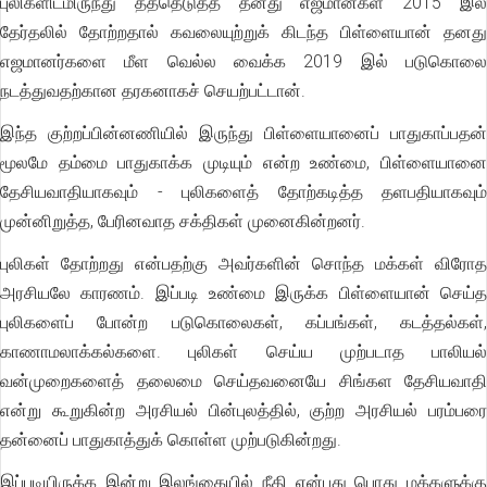
புலிகளிடமிருந்து தத்தெடுத்த தனது எஜமான்கள் 2015 இல்
தேர்தலில் தோற்றதால் கவலையுற்றுக் கிடந்த பிள்ளையான் தனது
எஜமானர்களை மீள வெல்ல வைக்க 2019 இல் படுகொலை
நடத்துவதற்கான தரகனாகச் செயற்பட்டான்.
இந்த குற்றப்பின்னணியில் இருந்து பிள்ளையானைப் பாதுகாப்பதன்
மூலமே தம்மை பாதுகாக்க முடியும் என்ற உண்மை, பிள்ளையானை
தேசியவாதியாகவும் - புலிகளைத் தோற்கடித்த தளபதியாகவும்
முன்னிறுத்த, பேரினவாத சக்திகள் முனைகின்றனர்.
புலிகள் தோற்றது என்பதற்கு அவர்களின் சொந்த மக்கள் விரோத
அரசியலே காரணம். இப்படி உண்மை இருக்க பிள்ளையான் செய்த
புலிகளைப் போன்ற படுகொலைகள், கப்பங்கள், கடத்தல்கள்,
காணாமலாக்கல்களை. புலிகள் செய்ய முற்படாத பாலியல்
வன்முறைகளைத் தலைமை செய்தவனையே சிங்கள தேசியவாதி
என்று கூறுகின்ற அரசியல் பின்புலத்தில், குற்ற அரசியல் பரம்பரை
தன்னைப் பாதுகாத்துக் கொள்ள முற்படுகின்றது.
இப்படியிருக்க இன்று இலங்கையில் நீதி என்பது பொது மக்களுக்கு