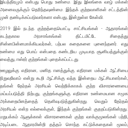
இயந்திரமும் என்பது பொது உண்மை. இது இலங்கை வாழ் மக்கள்
அனைவருக்கும் தெரிந்தவுண்மை. இந்தக் குற்றவாளிகள் சட்டத்தின்
முன் தண்டிக்கப்படுவார்களா என்பது, இன்றுள்ள கேள்வி.
2019 இல் நடந்த குற்றத்தையொட்டி சாட்சியங்கள் - ஆதாரங்கள்
கடந்தகால அரசாங்கங்கள் திட்டமிட்டே சிதைத்து
சின்னபின்னமாக்கியவர்கள், பற்பல கதைகளை புனைந்தனர். எது
உண்மை எது பொய் என்பதை கண்டறிய முடியாத சூனியத்துக்குள்
வைத்து, ஈஸ்ரர் குற்றங்கள் புதைக்கப்பட்டது.
ஊழலுக்கு எதிரான, மனித ஈனத்துக்கு எதிரான மக்கள் ஆட்சியை
நிறுவுவோம் என்று கூறி ஆட்சிக்கு வந்த இன்றைய ஆட்சியாளர்கள்,
தங்கள் தேர்தல் அரசியல் வெற்றிக்காகக் குற்ற விசாரiணையை
மய்யப்படுத்தி நிற்பது, குற்றங்களுக்கு எதிரான உண்மையான சமூக
அக்கறையீனத்தைத் தெளிவுபடுத்துகின்றது. வெறும் தேர்தல்
அரசியல் என்ற எல்லைக்குள், இந்தக் குற்றங்கள் குதறப்படுகின்றது.
மறுபக்கம் ஆளுக்காள் விசாரணைகள் குற்ற வாக்குமூலங்கள் பற்றி,
அடிப்படை ஆதாரமின்றி தத்தம் சொந்த கட்டுக்கதைகள் மூலம்,