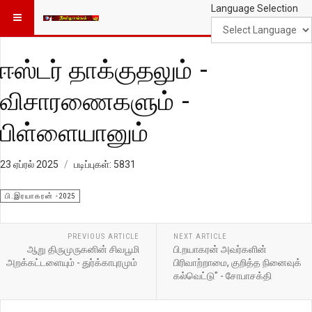
Language Selection
ஈஸ்டர் தாக்குதலும் -
விசாரணைகளும் -
பிள்ளையானும்
23 ஏப்ரல் 2025
படிப்புகள்: 5831
பி.இரயாகரன் -2025
PREVIOUS ARTICLE
NEXT ARTICLE
ஆறு திருமுருகனின் சிவபூமி
பி.றயாகரன் அவர்களின்
அறக்கட்டளையும் - துர்க்காபுரமும்
பிரிவாற்றாமை, குறித்த நினைவுக்
கல்வெட்டு" - சோபாசக்தி