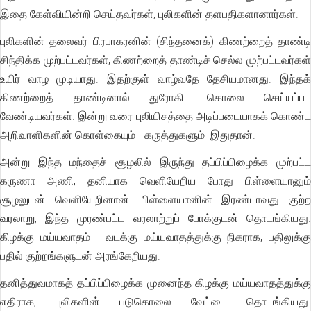
இதை கேள்வியின்றி செய்தவர்கள், புலிகளின் தளபதிகளானார்கள்.
புலிகளின் தலைவர் பிரபாகரனின் (சிந்தனைக்) கிணற்றைத் தாண்டி
சிந்திக்க முற்பட்டவர்கள், கிணற்றைத் தாண்டிச் செல்ல முற்பட்டவர்கள்
உயிர் வாழ முடியாது. இதற்குள் வாழ்வதே தேசியமானது. இந்தக்
கிணற்றைத் தாண்டினால் துரோகி. கொலை செய்யப்பட
வேண்டியவர்கள். இன்று வரை புலியிசத்தை அடிப்படையாகக் கொண்ட
அறிவாளிகளின் கொள்கையும் - கருத்துகளும் இதுதான்.
அன்று இந்த மந்தைச் சூழலில் இருந்து தப்பிப்பிழைக்க முற்பட்ட
கருணா அணி, தனியாக வெளியேறிய போது பிள்ளையானும்
சூழலுடன் வெளியேறினான். பிள்ளையானின் இரண்டாவது குற்ற
வரலாறு, இந்த முரண்பட்ட வரலாற்றுப் போக்குடன் தொடங்கியது.
கிழக்கு மய்யவாதம் - வடக்கு மய்யவாதத்துக்கு நிகராக, பதிலுக்கு
பதில் குற்றங்களுடன் அரங்கேறியது.
தனித்துவமாகத் தப்பிப்பிழைக்க முனைந்த கிழக்கு மய்யவாதத்துக்கு
எதிராக, புலிகளின் படுகொலை வேட்டை தொடங்கியது.