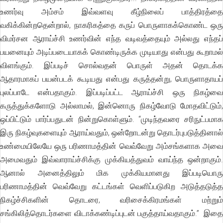
உணர்வு அம்சம் இவ்வளவு கீழ்நிலைப் பாத்திரத்தை
வகிக்கின்றதென்றால், நாகரிகத்தை கருப் பொருளாகக்கொண்ட ஒரு
விமர்சன ஆராய்ச்சி உணர்வின் எந்த வடிவத்தையும் அல்லது எந்தப்
பயனையும் அடிப்படையாகக் கொண்டிருக்க முடியாது என்பது கூறாமல்
விளங்கும். இப்படிச் சொல்வதன் பொருள் அதன் தொடக்க
ஆதாரமாகப் பயன்படக் கூடியது என்பது கருத்தன்று, பொருளாதாயப்
புலப்பாடே என்பதாகும். இப்படிப்பட்ட ஆராய்ச்சி ஒரு நிகழ்வை
கருத்துக்களோடு அல்லாமல், இன்னொரு நிகழ்வோடு மோதவிட்டும்,
ஒப்பிட்டும் பார்ப்பதுடன் நின்றுகொள்ளும். “முடிந்தவரை சரிநுட்பமாக
இரு நிகழ்வுகளையும் ஆராய்வதும், ஒன்றோடன்று தொடர்புபடுத்தினால்
உண்மையிலேயே ஒரு பரிணாமத்தின் வெவ்வேறு அம்சங்களாக அவை
அமைவதும் இவ்வாராய்ச்சிக்கு முக்கியத்துவம் வாய்ந்த ஒன்றாகும்.
ஆனால் அனைத்திலும் மிக முக்கியமானது இப்படியொரு
பரிணாமத்தின் வெவ்வேறு கட்டங்கள் வெளிப்படுகிற அடுத்தடுத்த
நிகழ்ச்சிகளின் தொடரை, வரிசைக்கிரமங்கள் மற்றும்
சங்கிலித்தொடர்களை விடாக்கண்டிப்புடன் பகுத்தாய்வதாகும்.” இதை