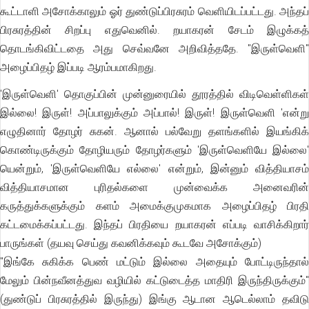
கூட்டாளி அசோக்காலும் ஓர் துண்டுப்பிரசுரம் வெளியிடப்பட்டது. அந்தப்
பிரசுரத்தின் சிறப்பு எதுவெனில். றயாகரன் சேடம் இழுக்கத்
தொடங்கிவிட்டதை அது செவ்வனே அறிவித்ததே. "இருள்வெளி"
அழைப்பிதழ் இப்படி ஆரம்பமாகிறது.
'இருள்வெளி' தொகுப்பின் முன்னுரையில் தூரத்தில் விடிவெள்ளிகள்
இல்லை! இருள்! அப்பாலுக்கும் அப்பால்! இருள்! இருள்வெளி 'என்று
எழுதினார் தோழர் சுகன். ஆனால் பல்வேறு தளங்களில் இயங்கிக்
கொண்டிருக்கும் தோழியரும் தோழர்களும் 'இருள்வெளியே இல்லை'
யென்றும், 'இருள்வெளியே எல்லை' என்றும், இன்னும் வித்தியாசம்
வித்தியாசமான புரிதல்களை முன்வைக்க அனைவரின்
கருத்துக்களுக்கும் களம் அமைக்குமுகமாக அழைப்பிதழ் பிரதி
கட்டமைக்கப்பட்டது. இந்தப் பிரதியை றயாகரன் எப்படி வாசிக்கிறார்
பாருங்கள் (தயவு செய்து கவனிக்கவும் கூடவே அசோக்கும்)
"இங்கே சுகிக்க பெண் மட்டும் இல்லை அதையும் போட்டிருந்தால்
மேலும் பின்நவீனத்துவ வழியில் கட்டுடைத்த மாதிரி இருந்திருக்கும்"
(துண்டுப் பிரசுரத்தில் இருந்து) இங்கு ஆடான ஆடெல்லாம் தவிடு