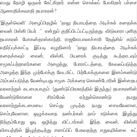
எமது தோழி ஒருவர் கேட்கிறார். என்ன சொல்லப் போகிறார் பச்சை
ஆணாதிக்கவாதி றயாகரன்?
'இருள்வெளி' அழைப்பிதழில் "நாலு நியாயத்தை அடிச்சுக் கதைக்க
வைன் பிஸ்கி பியர் .." என்றும் குறிப்பிடப்பட்டிருந்தது. விடுவாரா புனித
றயாகரன். மோகன்தாஸ்காந்தி, ராஜகோபாலாச்சாரி 'றேஞ்சில்' கடும்
எதிர்ப்புக்காட்டி இப்படி எழுதினார் "நாலு நியாயத்தை அடிச்சுக்
கதைக்கவும் வைன், விஸ்கி, பியரைக் குடித்து கூத்தாடவும்
சமூகப்பற்றாளர்களை அழைத்து, போராட்டத்தை, கேவலப்படுத்த
அழைத்த இந்த முற்போக்கு வேடமிட்ட பிற்போக்குகளை இனம்கண்டு
அம்பலப்படுத்த வேண்டியது சமூக அக்கறை கொண்டோரின் இன்றைய
வரலாற்றுக் கடமையாகும். (துண்டுப்பிரசுரத்தில் இருந்து) றயாகரனின்
வேண்டுகோளை சிரம்மேல் ஏற்றுக்கொண்டு தமது
வரலாற்றுக்கடமையை செய்து முடித்த நமது சைவவேளாள,
செம்புவேளாள, ஒழுக்கவாத நண்பர்கள் நாம் உடுக்கை இழந்து
நிற்கும்போது ஓடி ஒழித்து விட்டார்கள். இந்த வைன், விஸ்கி
விசயத்தில் இழுத்தடித்து சளாப்பிப் பேசுவதற்கு எதுவுமில்லை. கட்