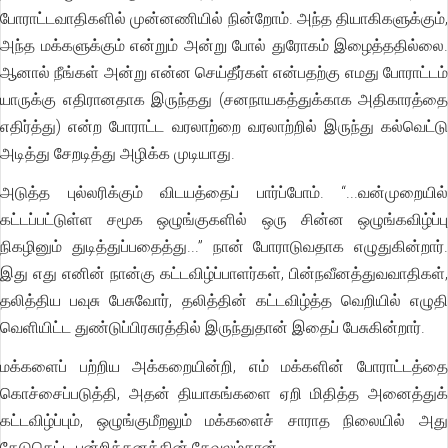
போராட்டவாதிகளில் முன்னணியில் நின்றோம். அந்த தியாகிகளுக்கும்,
அந்த மக்களுக்கும் என்றும் அன்று போல் துரோகம் இழைத்ததில்லை.
ஆனால் நீங்கள் அன்று என்ன செய்தீர்கள் என்பதற்கு எமது போராட்டம்
யாருக்கு எதிரானதாக இருந்தது (சனநாயகத்துக்காக அதிகாரத்தை
எதிர்த்து) என்ற போராட்ட வரலாற்றை வரலாற்றில் இருந்து கல்வெட்டு
அடித்து சேறடித்து அழிக்க முடியாது.
அடுத்த புல்லரிக்கும் விடயத்தைப் பார்ப்போம். “...வன்முறையில்
கட்டப்பட்டுள்ள சமூக ஒழுங்குகளில் ஒரு சின்ன ஒழுங்கவிழ்ப்பு
நிகழினும் துடித்துப்பதைத்து...” நான் போராடுவதாக எழுதுகின்றார்.
இது எது எனின் நான்கு கட்டவிழ்ப்பாளர்கள், பின்நவீனத்துவவாதிகள்,
தலித்திய பவுசு பேசுவோர், தலித்தின் கட்டவிழ்த்த வெறியில் எழுதி
வெளியிட்ட துண்டுப்பிரசுரத்தில் இருந்துதான் இதைப் பேசுகின்றார்.
மக்களைப் பற்றிய அக்கறையின்றி, எம் மக்களின் போராட்டத்தை
கொச்சைப்படுத்தி, அதன் தியாகங்களை ஏறி மிதித்த அனைத்துக்
கட்டவிழ்ப்பும், ஒழுங்குமீறலும் மக்களைச் சாராத நிலையில் அது
கேடுகெட்ட பன்றித்தனத்தின் கேவலம்தான்.