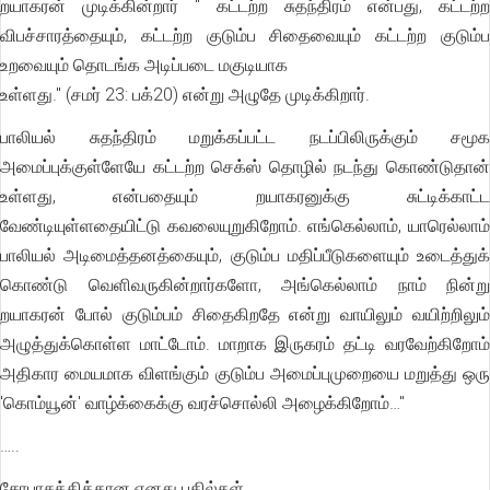
றயாகரன் முடிக்கின்றார் " கட்டற்ற சுதந்திரம் என்பது, கட்டற்ற
விபச்சாரத்தையும், கட்டற்ற குடும்ப சிதைவையும் கட்டற்ற குடும்ப
உறவையும் தொடங்க அடிப்படை மகுடியாக
உள்ளது." (சமர் 23: பக்20) என்று அழுதே முடிக்கிறார்.
பாலியல் சுதந்திரம் மறுக்கப்பட்ட நடப்பிலிருக்கும் சமூக
அமைப்புக்குள்ளேயே கட்டற்ற செக்ஸ் தொழில் நடந்து கொண்டுதான்
உள்ளது, என்பதையும் றயாகரனுக்கு சுட்டிக்காட்ட
வேண்டியுள்ளதையிட்டு கவலையுறுகிறோம். எங்கெல்லாம், யாரெல்லாம்
பாலியல் அடிமைத்தனத்கையும், குடும்ப மதிப்பீடுகளையும் உடைத்துக்
கொண்டு வெளிவருகின்றார்களோ, அங்கெல்லாம் நாம் நின்று
றயாகரன் போல் குடும்பம் சிதைகிறதே என்று வாயிலும் வயிற்றிலும்
அழுத்துக்கொள்ள மாட்டோம். மாறாக இருகரம் தட்டி வரவேற்கிறோம்
அதிகார மையமாக விளங்கும் குடும்ப அமைப்புமுறையை மறுத்து ஒரு
'கொம்யூன்' வாழ்க்கைக்கு வரச்சொல்லி அழைக்கிறோம்…"
…..
சோபாசக்திக்கான எனது பதில்கள்