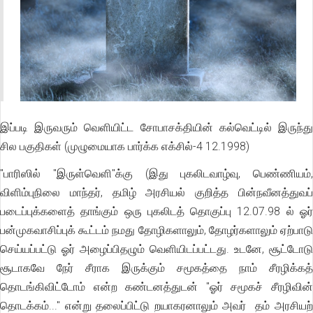
இப்படி இருவரும் வெளியிட்ட சோபாசக்தியின் கல்வெட்டில் இருந்து
சில பகுதிகள் (முழுமையாக பார்க்க எக்சில்-4 12.1998)
"பாரிஸில் "இருள்வெளி"க்கு (இது புகலிடவாழ்வு, பெண்ணியம்,
விளிம்புநிலை மாந்தர், தமிழ் அரசியல் குறித்த பின்நவீனத்துவப்
படைப்புக்களைத் தாங்கும் ஒரு புகலிடத் தொகுப்பு 12.07.98 ல் ஓர்
பன்முகவாசிப்புக் கூட்டம் நமது தோழிகளாலும், தோழர்களாலும் ஏற்பாடு
செய்யப்பட்டு ஓர் அழைப்பிதழும் வெளியிடப்பட்டது. உடனே, சூட்டோடு
சூடாகவே நேர் சீராக இருக்கும் சமூகத்தை நாம் சீரழிக்கத்
தொடங்கிவிட்டோம் என்ற கண்டனத்துடன் "ஓர் சமூகச் சீரழிவின்
தொடக்கம்..." என்று தலைப்பிட்டு றயாகரனாலும் அவர் தம் அரசியற்