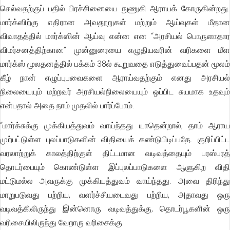
செல்வதற்குப் பதில் பிரச்சினையை நுணுகி ஆராயக் கோருகின்றது.
மார்க்ஸிற்கு எதிரான அவதூறுகள் மற்றும் ஆய்வுகள் மீதான
விவாதத்தில் மார்க்ஸின் ஆய்வு என்ன என “அரசியல் பொருளாதார
விமர்சனத்திற்கான” முன்னுரையை எழுதியவரின் வரிகளை மீள
மார்க்ஸ் மூலதனத்தில் பக்கம் 38ல் கூறுவதை எடுத்துவைப்பதன் மூலம்
கீழ் நான் எழுப்புபவைகளை ஆராய்வதற்கும் எனது அரசியல்
நிலையையும் மற்றவர் அரசியல்நிலையையும் ஒப்பிட சுயமாக உதவும்
என்பதால் அதை நாம் முதலில் பார்ப்போம்.
“மார்க்சுக்கு முக்கியத்துவம் வாய்ந்தது யாதென்றால், தாம் ஆராய
முற்பட்டுள்ள புலப்பாடுகளின் விதியைக் கண்டுபிடிப்பதே. குறிப்பிட்ட
வரலாற்றுக் காலத்திற்குள் திட்டமான வடிவத்தையும் பரஸ்பரத்
தொடர்பையும் கொண்டுள்ள இப்புலப்பாடுகளை ஆளுகிற விதி
மட்டுமல்ல அவருக்கு முக்கியத்துவம் வாய்ந்தது. அவை திரிந்து
மாறுபடுவது பற்றிய, வளர்ச்சியடைவது பற்றிய, அதாவது ஒரு
வடிவத்கிலிருந்து இன்னொரு வடிவத்துக்கு, தொடர்பூகளின் ஒரு
வரிசையிலிருந்து வேறாரு வரிசைக்கு