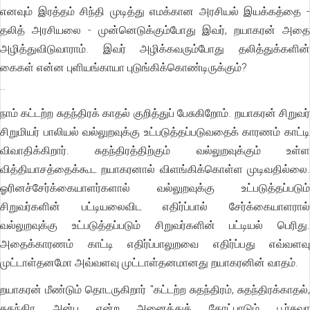
எனவும் இரத்தம் சிந்தி முடித்து எமக்கான அரசியல் இயக்கத்தை -
தலித் அரசியலை - முன்னெடுக்கும்போது இவர், றயாகரன் அதை
அழித்துவிடுவாராம். இவர் அழிக்கவரும்போது தலித்துக்களின்
கைகள் என்ன புளியங்காயா புடுங்கிக்கொண்டிருக்கும்?
..
நாம் கட்டற்ற சுதந்திரக் காதல் குறித்துப் பேசுகிறோம். றயாகரன் சிறுவர்
சிறுமியர் பாலியல் வல்லுறவுக்கு உட்படுத்தப்படுவதைக் காரணம் காட்டி
விவாதிக்கிறார். சுதந்திரத்திற்கும் வல்லுறவுக்கும் உள்ள
வித்தியாசத்தைக்கூட றயாகரனால் விளங்கிக்கொள்ள முடிவதில்லை.
ஓரினச்சேர்க்கையாளர்களால் வல்லுறவுக்கு உட்படுத்தப்படும்
சிறுவர்களின் பட்டியலைவிட எதிர்ப்பால் சேர்க்கையாளரால்
வல்லுறவுக்கு உட்படுத்தப்படும் சிறுவர்களின் பட்டியல் பெரிது.
அதைக்காரணம் காட்டி எதிர்ப்பாலுறவை எதிர்ப்பது எவ்வளவு
முட்டாள்தனமோ அவ்வளவு முட்டாள்தனமானது றயாகரனின் வாதம்.
றயாகரன் மீண்டும் தொடருகிறார் "கட்டற்ற சுதந்திரம், சுதந்திரக்காதல்,
சுதந்திர அன்பு என்ற அனைத்துக் கோட்பாடும் பூர்சுவா