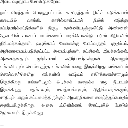
அன்ட் றைற்றாய் பேசிவிடுகிறோம்.
நாம் விடிந்தால் பொழுதுபட்டால், காசிருந்தால் றிஸ்க் எடுக்காமல்
கடையில் வாங்கி, காசில்லாவிட்டால் றிஸ்க் எடுத்து
சுப்பர்மார்க்கட்டுக்களில் திருடி தண்ணியடித்துவிட்டு அண்ணன்
தேவாவின் கானாப் பாடல்களைப் பாடிக்கொண்டு பாரிஸ் வீதிகளில்
திரிபவர்கள்தான். ஒழுங்காய் வேலைக்கு போய்வருதல், குடும்பம்,
அதிகாரமையப்படுத்தப்பட்ட அமைப்புக்கள், கட்சிகள், இயக்கங்கள்,
அனைத்தையும் மூர்க்கமாய் எதிர்ப்பவர்கள்தான். ஆனாலும்
எங்களிடமும் சொல்வதற்கு எங்களின் கதை இருக்கிறது, எங்களிடம்
சொல்வதற்கென்று எங்களின் வாழ்வும் எதிர்க்கலாச்சாரமும்
இருக்கிறது. எங்களிடமும் அடிச்சுக் கதைக்க நாலு நியாயம்
இருக்கிறது. மதங்களும், மகாத்மாக்களும், ஆதிக்கவர்க்கமும்,
சாதியும்! பாலும் கட்டமைத்திருக்கும் அறநெறிகளை கவிழ்த்துப்போடும்
தைரியமிருக்கிறது. அதை பப்பிளிக்காய் நோட்டிஸில் போடும்
நேர்மையும் இருக்கிறது.
….