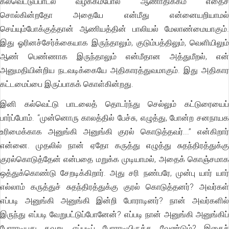
கல்வெட்டுப்பாடல் வழக்கம்போல் ஆணாதிக்கம் எதைச்
சொல்கின்றதோ அதையே என்மீது என்னையறியாமல்
செய்யும்போக்குத்தான் ஆணியத்தின் பாலியல் மேலாண்மையாகும்.
இது ஓரினச்சேர்க்கையாக இருந்தாலும், குடும்பத்திலும், வெளியிலும்
ஆண் பெண்ணாக இருந்தாலும் என்மீதான அத்துமீறல், என்
அனுமதியின்றிய நடவடிக்கையே அதிகாரத்துவமாகும். இது அதிகார
கட்டமைப்பை இருப்பாகக் கொள்கின்றது.
இனி கல்வெட்டு பாடலைத் தொடர்ந்து செல்லும் கட்டுரையைப்
பார்ப்போம். “முன்னொரு காலத்தில் பேச்சு, எழுத்து, போன்ற சனநாயக
உரிமைக்காக அனுங்கி அனுங்கி குரல் கொடுத்தவர்...” என்கிறார்
என்னை. முதலில் நான் ஏதோ கருத்து எழுத்து சுதந்திரத்துக்கு
குரல்கொடுத்தேன் என்பதை மறுக்க முடியாமல், அதைக் கொஞ்சமாக
ஒத்துக்கொண்டு சேறடிக்கிறார். அது சரி நண்பரே, முன்பு யார் யார்
எல்லாம் கருத்துச் சுதந்திரத்துக்கு குரல் கொடுத்தனர்? அவர்கள்
எப்படி அனுங்கி அனுங்கி இன்றி போராடினர்? நான் அவர்களில்
இருந்து எப்படி வேறுபட்டுப்போனேன்? எப்படி நான் அனுங்கி அனுங்கிப்
போராடியது தவறு, எப்படிப் போராடியிருக்க வேண்டும்? இதைச்