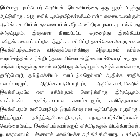
இப்போது புலம்பெயர் அரசியல்- இலக்கியத்தை ஒரு பூதம் பிடித்து
ஆட்டுகிறது. அது தலித் பூதம்தமிழ்த்தேசியம் என்ற கதையாடலுக்குள்
ஆதிக்க சாதியின் தலைமையின் கீழ் அணிதிரளமுடியாது என்கிறது
அந்தப்பூதம். இதுவரை நிறுவப்பட்ட, அனைத்து இலக்கியப்
புனிதங்களையும் கட்டுடைத்துக் கடாசிவிட்டு தனக்கெனவொரு கலை
இலக்கியத்தடத்தை வரித்துக்கொள்கிறது அந்தப்பூதம். வர்க்க
சாராம்சத்தின் பேரில் நிபந்தனையில்லாமல் இணையக்கோரும் சநாதன
மார்க்சியர்களுக்கு சவால் விடுகிறது அந்தப்பூதம் தமிழ்க் கலாச்சாரம்,
தமிழ்மொழி, தமிழிலக்கியம், எனப்படுவதெல்லாம் ஆதிக்க சாதிக்
கலாச்சாரமும், ஆதிக்கசாதிமொழியும், ஆதிக்கசாதியினரின்
இலக்கியமுமே என எதிர்க்குரல் கொடுக்கிறது இந்தப்பூதம்.
எமக்கென்று தனித்துவமான கலாச்சாரமும், தனித்துவமான
இலக்கியமும், தனிமொழியும் இருக்கிறது என ஆர்ப்பரித்து எழுகிறது.
இந்தப்பூதம். தமிழ்த்தேசியவாதிகளும், சநாதனமார்க்சியர்களும்,
வெள்ளைவேட்டி இலக்கியக்காரர்களும் கிலிபிடித்துக் கிடக்கிறார்கள்.
றயாகரனையும் 'டக்கெனக் கெலிபிடிக்க அங்கிங்கின்னாதபடி எங்கும்