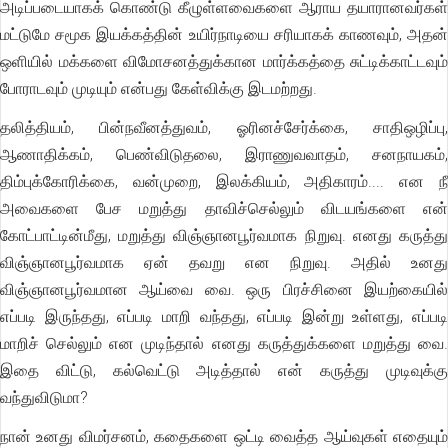
அடிப்படையாகக் கொண்டு கீழுள்ளவைகளை ஆராய தயாரானவர்கள்
மட்டுமே சமூக இயக்கத்தின் உயிர்நாடியை சரியாகக் காணவும், அதன்
ஒளியில் மக்களை விமோசனத்துக்கான மார்க்கத்தை சுட்டிக்காட்டவும்
போராடவும் முடியும் என்பது கேள்விக்கு இடமற்றது.
தலித்தியம், பின்நவீனத்துவம், ஓரினச்சேர்க்கை, சாதிஒழிப்பு,
ஆணாதிக்கம், பெண்விடுதலை, இராணுவவாதம், சனநாயகம்,
திம்புக்கோரிக்கை, வன்முறை, இலக்கியம், அதிகாரம்.... என நீ
அவைகளை பேச மறுத்து தாவிச்செல்லும் விடயங்களை என்
கோட்பாட்டின்மீது, மறுத்து விஞ்ஞானபூர்வமாக நிறுவு. எனது கருத்து
விஞ்ஞானபூர்வமாக ஏன் தவறு என நிறுவு. அதில் உனது
விஞ்ஞானபூர்வமான ஆய்வை வை. ஒரு பிரச்சினை இயற்கையில்
எப்படி இருந்தது, எப்படி மாறி வந்தது, எப்படி இன்று உள்ளது, எப்படி
மாறிச் செல்லும் என முடிந்தால் எனது கருத்துக்களை மறுத்து வை.
இதை விட்டு, கல்வெட்டு அடித்தால் என் கருத்து முடிவுக்கு
வந்துவிடுமா?
நான் உனது விமர்சனம், கதைகளை ஒட்டி வைத்த ஆய்வுகள் எதையும்