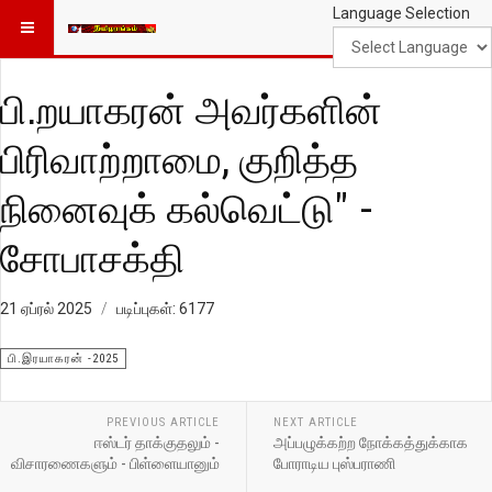
Language Selection
பி.றயாகரன் அவர்களின்
பிரிவாற்றாமை, குறித்த
நினைவுக் கல்வெட்டு" -
சோபாசக்தி
21 ஏப்ரல் 2025
படிப்புகள்: 6177
பி.இரயாகரன் -2025
PREVIOUS ARTICLE
NEXT ARTICLE
ஈஸ்டர் தாக்குதலும் -
அப்பழுக்கற்ற நோக்கத்துக்காக
விசாரணைகளும் - பிள்ளையானும்
போராடிய புஸ்பராணி