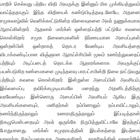
மாறிச் செல்வது பற்றிய விதி அவருக்கு இன்னும் மிக முக்கியத்துவம்
வாய்ந்ததாகும். இந்த விதியைக் கண்டுபிடித்தவுடனேயே, அதனை
சமூகவாழ்வில் வெளிக்காட்டுகின்ற விளைவுகளை அவர் நுணுக்கமாக
ஆராய்கின்றார். ஆதலால் மார்க்ஸ் ஒன்றைப்பற்றி மட்டுமே கவலை
கொள்கிறார். சமூக நிலைமைகளின் நிர்ணயமான அமைப்புகள்
ஒன்றன்பின் ஒன்றாகத் தொடர வேண்டிய அவசியத்தை
விடாக்கண்டிப்பான விஞ்ஞான ஆராய்ச்சியின் மூலம் உணர்த்துவதைப்
பற்றியும் அடிப்படைத் தொடக்க ஆதாரங்களாக அவருக்குப்
பயன்படுகிற உண்மைகளை முடிந்தளவு பாரபட்சமின்றி நிலை நாட்டுவது
பற்றியும் கவலை கொள்கிறார். இன்றுள்ள அமைப்பின் அவசியம்,
இவ்வமைப்பு தவிர்க்கமுடியாமலே மறைந்து அதனிடத்திற்கு
வரவேண்டிய இன்னொரு அமைப்பின் அவசியம் ஆகிய இரு
அவசியங்களையும், மனிதர்கள் நம்பினாலும் நம்பாவிட்டாலும்,
உணர்ந்திருந்தாலும் உணராதிருந்தாலும் இப்படித்தான்
நிகழுமென்பதையும் அவர் ஒருங்கே நிருபித்துவிட்டாலே இதற்குப்
போதுமானது. மார்க்ஸ் சமுதாயத்தின் இயக்கத்தை இயற்கை
வரலாற்று நிகழ்முறையாக அணுகுகிறார்... நாகரிகத்தின் வரலாற்றில்