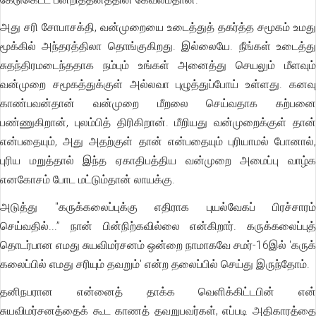
அது சரி சோபாசக்தி, வன்முறையை உடைத்துத் தகர்த்த சமூகம் உமது
மூக்கில் அந்தரத்திலா தொங்குகிறது. இல்லையே. நீங்கள் உடைத்து
சுதந்திரமடைந்ததாக நம்பும் உங்கள் அனைத்து செயலும் மீளவும்
வன்முறை சமூகத்துக்குள் அல்லவா புழுத்துப்போய் உள்ளது. கனவு
காண்பவன்தான் வன்முறை மீறலை செய்வதாக கற்பனை
பண்ணுகிறான், புலம்பித் திரிகிறான். மீறியது வன்முறைக்குள் தான்
என்பதையும், அது அதற்குள் தான் என்பதையும் புரியாமல் போனால்,
புரிய மறுத்தால் இந்த ஏகாதிபத்திய வன்முறை அமைப்பு வாழ்க
எனகோசம் போட மட்டும்தான் லாயக்கு.
அடுத்து "கருக்கலைப்புக்கு எதிராக புயல்வேகப் பிரச்சாரம்
செய்வதில்...” நான் பின்நிற்கவில்லை என்கிறார். கருக்கலைப்புத்
தொடர்பான எமது சுயவிமர்சனம் ஒன்றை நாமாகவே சமர்-16இல் 'கருக்
கலைப்பில் எமது சரியும் தவறும்' என்ற தலைப்பில் செய்து இருந்தோம்.
தனிநபரான என்னைத் தாக்க வெளிக்கிட்டபின் என்
சுயவிமர்சனத்தைக் கூட காணத் தவறுபவர்கள், எப்படி அதிகாரத்தை