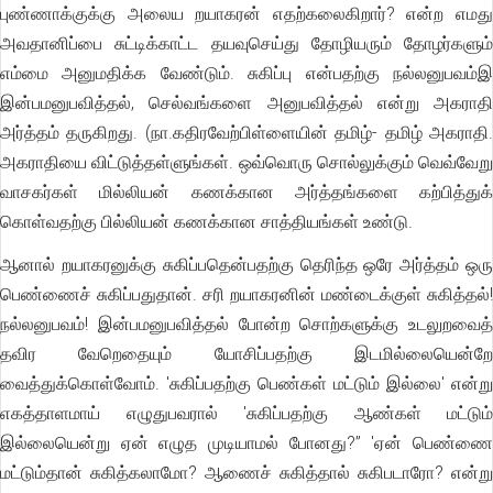
புண்ணாக்குக்கு அலைய றயாகரன் எதற்கலைகிறார்? என்ற எமது
அவதானிப்பை சுட்டிக்காட்ட தயவுசெய்து தோழியரும் தோழர்களும்
எம்மை அனுமதிக்க வேண்டும். சுகிப்பு என்பதற்கு நல்லனுபவம்இ
இன்பமனுபவித்தல், செல்வங்களை அனுபவித்தல் என்று அகராதி
அர்த்தம் தருகிறது. (நா.கதிரவேற்பிள்ளையின் தமிழ்- தமிழ் அகராதி.
அகராதியை விட்டுத்தள்ளுங்கள். ஒவ்வொரு சொல்லுக்கும் வெவ்வேறு
வாசகர்கள் மில்லியன் கணக்கான அர்த்தங்களை கற்பித்துக்
கொள்வதற்கு பில்லியன் கணக்கான சாத்தியங்கள் உண்டு.
ஆனால் றயாகரனுக்கு சுகிப்பதென்பதற்கு தெரிந்த ஒரே அர்த்தம் ஒரு
பெண்ணைச் சுகிப்பதுதான். சரி றயாகரனின் மண்டைக்குள் சுகித்தல்!
நல்லனுபவம்! இன்பமனுபவித்தல் போன்ற சொற்களுக்கு உடலுறவைத்
தவிர வேறெதையும் யோசிப்பதற்கு இடமில்லையென்றே
வைத்துக்கொள்வோம். 'சுகிப்பதற்கு பெண்கள் மட்டும் இல்லை' என்று
எகத்தாளமாய் எழுதுபவரால் 'சுகிப்பதற்கு ஆண்கள் மட்டும்
இல்லையென்று ஏன் எழுத முடியாமல் போனது?” 'ஏன் பெண்ணை
மட்டும்தான் சுகித்கலாமோ? ஆணைச் சுகித்தால் சுகிபடாரோ? என்று