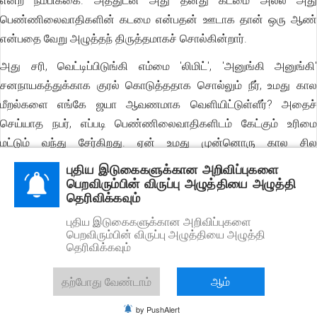
என்ற நம்பிக்கை. அத்துடன் அது தனது கடமை அல்ல அது
பெண்ணிலைவாதிகளின் கடமை என்பதன் ஊடாக தான் ஒரு ஆண்
என்பதை வேறு அழுத்தந் திருத்தமாகச் சொல்கின்றார்.
அது சரி, வெட்டிப்பிடுங்கி எம்மை 'லிமிட்', 'அனுங்கி அனுங்கி'
சனநாயகத்துக்காக குரல் கொடுத்ததாக சொல்லும் நீர், உமது கால
மீறல்களை எங்கே ஜயா ஆவணமாக வெளியிட்டுள்ளீர்? அதைச்
செய்யாத நபர், எப்படி பெண்ணிலைவாதிகளிடம் கேட்கும் உரிமை
மட்டும் வந்து சேர்கிறது. ஏன் உமது முன்னொரு கால சில
நடவடிக்கைகள் (நீர் உட்பட குழுக்கள்) செய்ததையிட்டு நான் அல்ல
புதிய இடுகைகளுக்கான அறிவிப்புகளை
வேறு நபர்கள் கேட்டால், அவைபற்றி தெரியாது என ஒரேயடியாகவே
பெறவிரும்பின் விருப்பு அழுத்தியை அழுத்தி
தெரிவிக்கவும்
மறுக்கும்போதே, ஏதோ மறைக்கப்படுவது தெளிவாகின்றது. சம்பவம்
அச்சுற்றுவட்டத்திற்கே தெரிய, அந்த குழுவில் இருந்தவருக்குத
புதிய இடுகைகளுக்கான அறிவிப்புகளை
பெறவிரும்பின் விருப்பு அழுத்தியை அழுத்தி
தெரியாது போக முடியுமோ?
தெரிவிக்கவும்
_மற்றவனைக் குற்றஞ்சாட்ட முன்பு உனது கைக்குப் பின்னால் மறைந்து
தற்போது வேண்டாம்
ஆம்
போனதை இலக்கியத்திலோ, கட்டுரையிலோ கட்டுடைக்க முடியாது
மறைந்துபோன மர்மம் தான் என்ன? ஆனால் சிலதை மற்றவர் மீது
by PushAlert