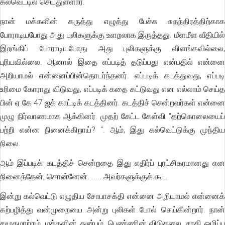
கல்வெட்டில் செய்துள்ளார்.
நான் மக்களின் கருத்து எழுத்து பேச்சு சுதந்திரத்திற்காக
போராடியபோது அது புலிகளுக்கு உளறலாக இருத்தது. மீளமீள வீதியில்
இறங்கிப் போராடியபோது அது புலிகளுக்கு விளங்கவில்லை,
புரியவில்லை. ஆனால் இதை எப்படித் தடுப்பது என்பதில் என்னை
அறியாமல் என்னைப்பின்தொடர்ந்தனர். எப்படிக் கடத்துவது, எப்படி
உரிமை கோராது விடுவது, எப்படிக் கதை கட்டுவது என எல்லாம் செய்த
பின் ஏ.கே 47 ஜக் காட்டிக் கடத்தினர். கடத்திச் சென்றவர்கள் என்னை
முழு நிர்வாணமாக ஆக்கினர். முதற் கேட்ட கேள்வி “தற்கொலையைப்
பற்றி என்ன நினைக்கிறாய்? ". ஆம், இது கல்வெட்டுக்கு முந்திய
நிலை.
ஆம் இப்படிக் கடத்திச் சென்றதை இது எதிர்ப் புரட்சிகரமானது என
நினைத்தேன், சொன்னேன். ..... அவர்களுக்குக் கூட.
இன்று கல்வெட்டு எழுதிய சோபாசக்தி என்னை அறியாமல் என்னைக்
கற்பழித்து வன்முறையை அன்று புலிகள் போல் செய்கின்றார். நான்
சமூகமாற்றம், மக்களின் துன்பம், பெண்ணின் விடுதலை, சாதி ஒழிப்பு