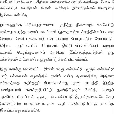
எதிரிகள் தனிநபரை அழிக்க மரணதண்டனை தீர்ப்பளிப்பது போல், நீ
கல்வெட்டு அடித்தால் அதன் அர்த்தம் இரண்டுக்கும் வேறுபாடு
இல்லை என்பதே.
றயாகரனுக்கு பிரிவாற்றாமையை குறித்த நினைவுக் கல்வெட்டு
ஒன்றை உயர்ந்த கலைப் படைப்பாளி (இதை உள்ளடக்கத்தில் எப்படி என
சொல்ல தெரியாதவர்கள்) என பலரால் போற்றப்படும் சோபாசக்தி
(அம்மா சஞ்சிகையில் விமர்சனம் இன்றி உப்புச்சப்பின்றி எழுதும்
வாசகப் பெருங்குடிகளின் அரசியல் இரட்டைத்தனத்தின் ஒரு
பக்கத்தால் அம்மாவில் எழுதுவோர்) வெளியிட்டுள்ளார்.
இது எனக்கு வெளியிட்ட இரண்டாவது கல்வெட்டு. முதல் கல்வெட்டூ
யாழ் பல்கலைக் கழகத்தில் ராகிங் என்ற ஆணாதிக்க, அதிகார
வர்க்கத்தை எதிர்த்துப் போராடியபோது நான் சுயபுத்தி இழந்த
மனநோயாளி எனக்குறிப்பிட்டு துண்டுபிரசுரம் போட்டு, அதைப்
பத்திரிகையில் பிரசுரித்தது முதல் கல்வெட்டு. இது அதற்காகவே வேறு
கோணத்தில் மரணமடைந்ததாக கூறி கல்வெட்டுவிட்டது எனக்கு
இரண்டாவது கல்வெட்டு.