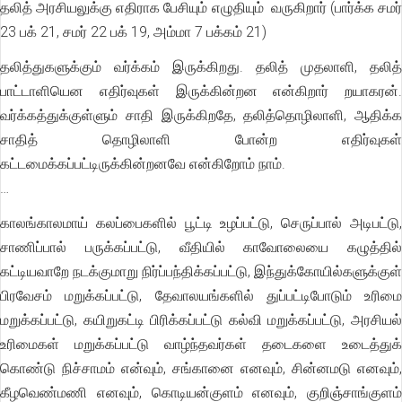
தலித் அரசியலுக்கு எதிராக பேசியும் எழுதியும் வருகிறார் (பார்க்க சமர்
23 பக் 21, சமர் 22 பக் 19, அம்மா 7 பக்கம் 21)
தலித்துகளுக்கும் வர்க்கம் இருக்கிறது. தலித் முதலாளி, தலித்
பாட்டாளியென எதிர்வுகள் இருக்கின்றன என்கிறார் றயாகரன்.
வர்க்கத்துக்குள்ளும் சாதி இருக்கிறதே, தலித்தொழிலாளி, ஆதிக்க
சாதித் தொழிலாளி போன்ற எதிர்வுகள்
கட்டமைக்கப்பட்டிருக்கின்றனவே என்கிறோம் நாம்.
…
காலங்காலமாய் கலப்பைகளில் பூட்டி உழப்பட்டு, செருப்பால் அடிபட்டு,
சாணிப்பால் பருக்கப்பட்டு, வீதியில் காவோலையை கழுத்தில்
கட்டியவாறே நடக்குமாறு நிர்ப்பந்திக்கப்பட்டு, இந்துக்கோயில்களுக்குள்
பிரவேசம் மறுக்கப்பட்டு, தேவாலயங்களில் துப்பட்டிபோடும் உரிமை
மறுக்கப்பட்டு, கயிறுகட்டி பிரிக்கப்பட்டு கல்வி மறுக்கப்பட்டு, அரசியல்
உரிமைகள் மறுக்கப்பட்டு வாழ்ந்தவர்கள் தடைகளை உடைத்துக்
கொண்டு நிச்சாமம் என்வும், சங்கானை எனவும், சின்னமடு எனவும்,
கீழவெண்மணி எனவும், கொடியன்குளம் எனவும், குறிஞ்சாங்குளம்