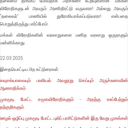
தலைமை தாங்கப் போவதாக அர்ச்சுனா கூறியுள்ளான். மக்கள்
விரோதிகளுடன் அவரும் அணிதிரட்டு வருவாரா! அல்லது அவரும்
"தலைவர்" பாணியில் துரோகியாக்கப்படுவாரா! என்பதை
பொறுத்திருந்து பார்ப்போம்.
மக்கள் விரோதிகளின் வரலாறுகளை மனித வரலாறு ஒருநாளும்
மன்னிக்காது.
22.03.2025
இதையொட்டிய பிற கட்டுரைகள்:
கவுசல்யாவையும் பாலியல் அவதூறு செய்யும் அருச்சுனாவின்
ஆணாதிக்கம்
முகமூடி போட்ட சமூகவிரோதிகளும் - அதற்கு உசுப்பேற்றும்
தற்குறிகளும்
ஊழல் ஒழிப்பு முகமூடி போட்ட புலிப் பாசிட்டுகளின் இரு வேறு முகங்கள்