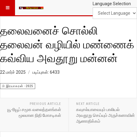
Language Selection
தலைவனைச் சொல்லி
தலைவன் வழியில் மண்ணைக்
கவ்விய அவதூறு மன்னன்
22 மார்ச் 2025
படிப்புகள்: 6433
பி.இரயாகரன் -2025
PREVIOUS ARTICLE
NEXT ARTICLE
யூ-ரியூப் சமூக வலைத்தளங்கள்
கவுசல்யாவையும் பாலியல்
மூலமான நிதி மோசடிகள்
அவதூறு செய்யும் அருச்சுனாவின்
ஆணாதிக்கம்