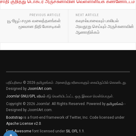
சாதி குறித்து டொக்டர் அருச்சுனாவின் வெள்ளாளியக் கண்ணோட்டம்
PREVIOUS ARTICLE
NEXT ARTICLE
யூ-ரியூப் சமூக வலைத்தளங்கள்
கவுசல்யாவையும் பாலியல்
மூலமான நிதி மோசடிகள்
அவதூறு செய்யும் அருச்சுனாவின்
ஆணாதிக்கம்
பதிப்புரிமை © 2026 தமிழரங்கம். அனைத்து உரிமைகளும் கையிருப்பில் கொண்டது.
Designed by
JoomlArt.com
.
Joomla!
GNU/GPL உரிமம்
கீழ் வெளியிடப்பட்ட ஒரு இலவச மென்பொருள்.
Copyright © 2026 Joomla!. All Rights Reserved. Powered by
தமிழரங்கம்
-
Designed by JoomlArt.com.
Bootstrap
is a front-end framework of Twitter, Inc. Code licensed under
Apache License v2.0
.
Font Awesome
font licensed under
SIL OFL 1.1
.