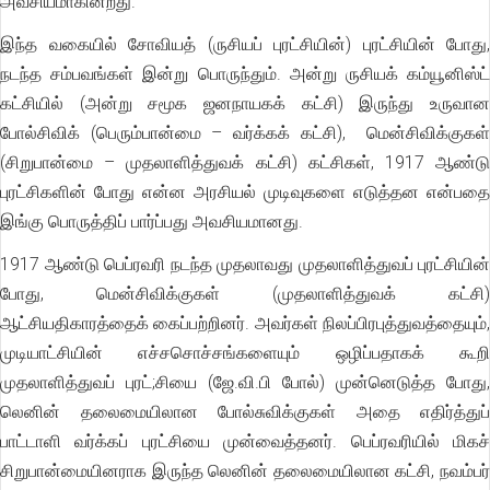
அவசியமாகின்றது.
இந்த வகையில் சோவியத் (ருசியப் புரட்சியின்) புரட்சியின் போது,
நடந்த சம்பவங்கள் இன்று பொருந்தும். அன்று ருசியக் கம்யூனிஸ்ட்
கட்சியில் (அன்று சமூக ஜனநாயகக் கட்சி) இருந்து உருவான
போல்சிவிக் (பெரும்பான்மை – வர்க்கக் கட்சி), மென்சிவிக்குகள்
(சிறுபான்மை – முதலாளித்துவக் கட்சி) கட்சிகள், 1917 ஆண்டு
புரட்சிகளின் போது என்ன அரசியல் முடிவுகளை எடுத்தன என்பதை
இங்கு பொருத்திப் பார்ப்பது அவசியமானது.
1917 ஆண்டு பெப்ரவரி நடந்த முதலாவது முதலாளித்துவப் புரட்சியின்
போது, மென்சிவிக்குகள் (முதலாளித்துவக் கட்சி)
ஆட்சியதிகாரத்தைக் கைப்பற்றினர். அவர்கள் நிலப்பிரபுத்துவத்தையும்,
முடியாட்சியின் எச்சசொச்சங்களையும் ஒழிப்பதாகக் கூறி
முதலாளித்துவப் புரட்;சியை (ஜே.வி.பி போல்) முன்னெடுத்த போது,
லெனின் தலைமையிலான போல்சுவிக்குகள் அதை எதிர்த்துப்
பாட்டாளி வர்க்கப் புரட்சியை முன்வைத்தனர். பெப்ரவரியில் மிகச்
சிறுபான்மையினராக இருந்த லெனின் தலைமையிலான கட்சி, நவம்பர்