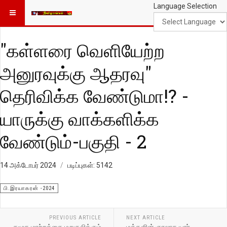
Language Selection
"கள்ளரை வெளியேற்ற
அனுரவுக்கு ஆதரவு"
தெரிவிக்க வேண்டுமா!? -
யாருக்கு வாக்களிக்க
வேண்டும்-பகுதி - 2
14 அக்டோபர் 2024
படிப்புகள்: 5142
பி.இரயாகரன் -2024
PREVIOUS ARTICLE
NEXT ARTICLE
சமூக மாற்றத்தை மறுதலிக்கும்
மக்களின் குரலாக யார்