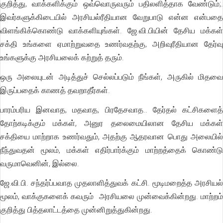
குறித்து, வாக்களிக்கும் ஒவ்வொருவரும் பதிலளித்தாக வேண்டும்;.
இவர்களுக்கிடையில் அரசியல்ரீதியான வேறுபாடு என்ன என்பதை
விளங்கிக்கொண்டு வாக்களியுங்கள். ஜே.வி.பியின் தேசிய மக்கள்
சக்தி உங்களை ஏமாற்றுவதை உணர்வதற்கு, அறிவுரீதியான தேர்வு
உங்களுக்கு அரசியலைக் கற்றுத் தரும்.
ஒரு அலையுடன் அடித்துச் செல்லப்படும் நீங்கள், அருகில் மிதவை
இருப்பதைக் காணத் தவறாதீர்கள்.
பாரம்பரிய இனவாத, மதவாத, பிரதேசவாத.. தேர்தல் கட்சிகளைத்
தோற்கடிக்கும் மக்கள், அனுர தலைமையிலான தேசிய மக்கள்
சக்தியை மாற்றாக உணர்வதும், அதற்கு ஆதரவான பொது அலையில்
நீந்துவதன் மூலம், மக்கள் எதிர்பார்க்கும் மாற்றத்தைக் கொண்டு
வருமாவெனின், இல்லை.
ஜே.வி.பி. சந்தர்ப்பவாத முதலாளித்துவக் கட்சி. மூடிமறைத்த அரசியல்
மூலம், வாக்குகளைக் கவரும் அரசியலை முன்வைக்கின்றது. மாற்றம்
குறித்து பித்தலாட்டத்தை முன்னிறுத்துகின்றது.