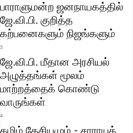
பாராளுமன்ற ஜனநாயகத்தில்
ஜே.வி.பி. குறித்த
கற்பனைகளும் நிஜங்களும்
3.
ஜே.வி.பி. மீதான அரசியல்
அழுத்தங்கள் மூலம்
மாற்றத்தைக் கொண்டு
வாருங்கள்
4.
தமிழ் தேசியமும் - சாராயக்