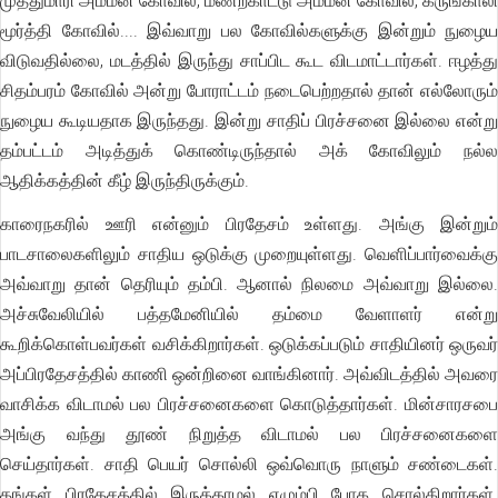
முத்துமாரி அம்மன் கோவில், மணற்காட்டு அம்மன் கோவில், கருங்காலி
மூர்த்தி கோவில்.... இவ்வாறு பல கோவில்களுக்கு இன்றும் நுழைய
விடுவதில்லை, மடத்தில் இருந்து சாப்பிட கூட விடமாட்டார்கள். ஈழத்து
சிதம்பரம் கோவில் அன்று போராட்டம் நடைபெற்றதால் தான் எல்லோரும்
நுழைய கூடியதாக இருந்தது. இன்று சாதிப் பிரச்சனை இல்லை என்று
தம்பட்டம் அடித்துக் கொண்டிருந்தால் அக் கோவிலும் நல்ல
ஆதிக்கத்தின் கீழ் இருந்திருக்கும்.
காரைநகரில் ஊரி என்னும் பிரதேசம் உள்ளது. அங்கு இன்றும்
பாடசாலைகளிலும் சாதிய ஒடுக்கு முறையுள்ளது. வெளிப்பார்வைக்கு
அவ்வாறு தான் தெரியும் தம்பி. ஆனால் நிலமை அவ்வாறு இல்லை.
அச்சுவேலியில் பத்தமேனியில் தம்மை வேளாளர் என்று
கூறிக்கொள்பவர்கள் வசிக்கிறார்கள். ஒடுக்கப்படும் சாதியினர் ஒருவர்
அப்பிரதேசத்தில் காணி ஒன்றினை வாங்கினார். அவ்விடத்தில் அவரை
வாசிக்க விடாமல் பல பிரச்சனைகளை கொடுத்தார்கள். மின்சாரசபை
அங்கு வந்து தூண் நிறுத்த விடாமல் பல பிரச்சனைகளை
செய்தார்கள். சாதி பெயர் சொல்லி ஒவ்வொரு நாளும் சண்டைகள்.
தங்கள் பிரதேசத்தில் இருக்காமல் எழும்பி போக சொல்கிறார்கள்.