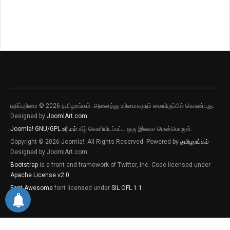
பதிப்புரிமை © 2026 தமிழரங்கம். அனைத்து உரிமைகளும் கையிருப்பில் கொண்டது.
புதிய இடுகைகளுக்கான அறிவிப்புகளை
Designed by
JoomlArt.com
.
பெறவிரும்பின் விருப்பு அழுத்தியை அழுத்தி
தெரிவிக்கவும்
Joomla!
GNU/GPL உரிமம்
கீழ் வெளியிடப்பட்ட ஒரு இலவச மென்பொருள்.
Copyright © 2026 Joomla!. All Rights Reserved. Powered by
தமிழரங்கம்
-
புதிய இடுகைகளுக்கான அறிவிப்புகளை
Designed by JoomlArt.com.
பெறவிரும்பின் விருப்பு அழுத்தியை அழுத்தி
தெரிவிக்கவும்
Bootstrap
is a front-end framework of Twitter, Inc. Code licensed under
Apache License v2.0
.
Font Awesome
font licensed under
SIL OFL 1.1
.
தற்போது வேண்டாம்
ஆம்
by PushAlert