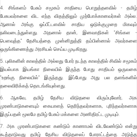
4. சிங்களம் பேசும் சமூகம் சாதியை பொறுத்தளவில் - தமிழ்
பேசுபவர்களை விட எந்த விதத்திலும் முற்போக்கானவர்கள் அல்ல.
ஆனால் அங்கு ஒப்பீட்டளவில் சாதிய ஒடுக்குமுறை மிகவும்
நலிவடைந்துள்ளது. அதனால் தான், இனவாதிகள் "சிங்கள -
பௌவுத்த" தேசியத்தை முன்னிறுத்தி தம்பின்னால் அவர்களை
ஒருங்கிணைத்து அரசியல் செய்ய முடிகிறது.
5. புலிகளின் காலத்தில் அல்லது போர் நடந்த காலத்தில் சிவில் சமூகம்
இயல்பாக இயங்கா நிலையில் இருந்த போது சாதியம் ஒருவகை
"உறங்கு நிலையில்" இருந்தது. இப்போது அது பல தளங்களில்
தலைவிரிக்கத் தொடங்கியுள்ளது.
6. ஆகவே, தமிழ் தேசிய விடுதலை விரும்புவோர், அக
முரண்பாடுகளையும் கையாளத் தெரிந்தவர்களாக, புரிந்தவர்களாக
இருப்பதன் மூலமே தமிழ் பேசும் மக்களை அணிதிரட்ட முடியும்.
7. அக முரண்பாடுகளை கண்டும் காணாமல் விடவேண்டும் என்று
கூத்தாடுவது தமிழ் தேசிய விடுதலைப் போராட்டத்தை அடுத்த