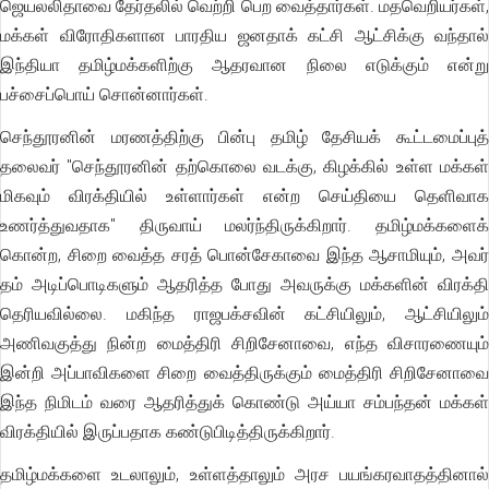
ஜெயலலிதாவை தேர்தலில் வெற்றி பெற வைத்தார்கள். மதவெறியர்கள்,
மக்கள் விரோதிகளான பாரதிய ஜனதாக் கட்சி ஆட்சிக்கு வந்தால்
இந்தியா தமிழ்மக்களிற்கு ஆதரவான நிலை எடுக்கும் என்று
பச்சைப்பொய் சொன்னார்கள்.
செந்தூரனின் மரணத்திற்கு பின்பு தமிழ் தேசியக் கூட்டமைப்புத்
தலைவர் "செந்தூரனின் தற்கொலை வடக்கு, கிழக்கில் உள்ள மக்கள்
மிகவும் விரக்தியில் உள்ளார்கள் என்ற செய்தியை தெளிவாக
உணர்த்துவதாக" திருவாய் மலர்ந்திருக்கிறார். தமிழ்மக்களைக்
கொன்ற, சிறை வைத்த சரத் பொன்சேகாவை இந்த ஆசாமியும், அவர்
தம் அடிப்பொடிகளும் ஆதரித்த போது அவருக்கு மக்களின் விரக்தி
தெரியவில்லை. மகிந்த ராஜபக்சவின் கட்சியிலும், ஆட்சியிலும்
அணிவகுத்து நின்ற மைத்திரி சிறிசேனாவை, எந்த விசாரணையும்
இன்றி அப்பாவிகளை சிறை வைத்திருக்கும் மைத்திரி சிறிசேனாவை
இந்த நிமிடம் வரை ஆதரித்துக் கொண்டு அய்யா சம்பந்தன் மக்கள்
விரக்தியில் இருப்பதாக கண்டுபிடித்திருக்கிறார்.
தமிழ்மக்களை உடலாலும், உள்ளத்தாலும் அரச பயங்கரவாதத்தினால்