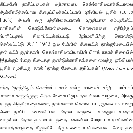
கிட்லரின் நாசிப்படைகள் அந்நாளைய செக்கோசிலவாக்கியாவை
ஆக்கிரமித்தபோது சிறைப்பிடிக்கப்பட்டான் ஜூலியஸ் பூசிக் (Julius
Fucík). அவன் ஒரு பத்திரிகையாளன், உறுதியான கம்யுனிஸ்ட்.
நாசிகளின் கொடுங்கோன்மையை, கொலைகளை எதிர்த்துப்
போரிட்டதால் சிறைப்பிடிக்கப்பட்டு ஜேர்மனியிற்கு கொண்டு
செல்லப்பட்டு 08.11.1943 இல் பேர்லின் சிறையில் தூக்குமேடையில்
தன் உயிர் துறந்தான். செக்கோசிலாவியாவின் பிராக் நகரச் சிறையில்
இருக்கும் போது கிடைத்த துண்டுக்காகிதங்களை வைத்து ஜூலியஸ்
பூசிக் எழுதியது தான் "தூக்கு மேடைக் குறிப்புகள்" (
Notes from the
).
Gallows
எந்த நேரத்திலும் கொல்லப்படலாம் என்று காலைச் சுற்றிய பாம்பாய்
மரணம் காத்திருந்த அந்த வேளையிலும் தன் சிறை வாழ்வை, அங்கு
நடந்த சித்திரவதைகளை, நாசிகளால் கொல்லப்பட்டிருக்கலாம் என்று
அவர் நம்பிய மனைவியின் மீதான காதலை, சமத்துவ சமதர்ம
வாழ்வின் மீதான தம் லட்சியத்தை, மக்களின் போராட்டம் நாசிகளின்
சர்வாதிகாரத்தை வீழ்த்தியே தீரும் என்ற நம்பிக்கையை அவர் தன்