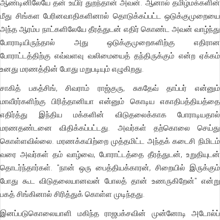
ஆண்டினிலேயே தன் உயிர் துறந்தான் அவன். ஆனால் தமிழ்மக்களின்
மீது சிங்கள பேரினவாதிகளினால் தொடுக்கப்பட்ட ஒடுக்குமுறையை
அந்த ஆரம்ப நாட்களிலேயே தீரத்துடன் எதிர் கொண்ட அவன் வாழ்ந்து
போராடியிருந்தால் அது ஒடுக்குமுறைகளிற்கு எதிரான
போராட்டத்திற்கு எவ்வளவு வலிமையைத் தந்திருக்கும் என்ற ஏக்கம்
உனது மரணத்தின் போது மறுபடியும் எழுகிறது.
சாகித் பகத்சிங், சிவராம் ராஜ்குரு, சுகதேவ் தாப்பர் என்னும்
மாவீரர்களிற்கு பிரித்தானியா என்னும் கொடிய எகாதிபத்தியத்தை
எதிர்த்து இந்திய மக்களின் விடுதலைக்காக போராடியதால்
மரணதண்டனை விதிக்கப்பட்டது. அவர்கள் தற்கொலை செய்து
கொள்ளவில்லை. மரணக்கயிற்றை முத்தமிட்ட அந்தக் கடைசி நிமிடம்
வரை அவர்கள் தம் வாழ்வை, போராட்டத்தை தீரத்துடன், உறுதியுடன்
தொடர்ந்தார்கள். "நான் ஒரு பைத்தியக்காரன், சிறையில் இருக்கும்
போது கூட விடுதலையானவன் போலத் தான் உணருகிறேன்" என்று
பகத் சிங்கினால் சிரித்துக் கொள்ள முடிந்தது.
இனப்படுகொலையாளி மகிந்த ராஜபக்சவின் முன்னோடி அடோல்ப்