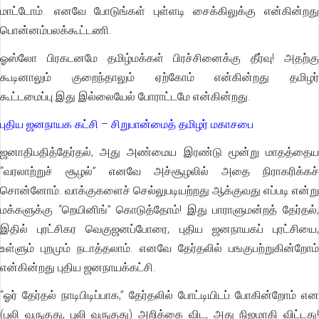
மாட்டோம். எனவே போடுங்கள் புள்ளடி சைக்கிலுக்கு என்கின்றது
பொன்னம்பலக்கூட்டணி.
ஓஸ்லோ பிரகடனமே தமிழ்மக்கள் பிரச்சினைக்கு தீர்வு! அதற்கு
கூடினாலும் குறைந்தாலும் ஏற்கோம் என்கின்றது தமிழர்
கூட்டமைப்பு.இது இல்லையேல் போராட்டமே என்கின்றது.
புதிய ஜனநாயக கட்சி – சிறுபான்மைத் தமிழர் மகாசபை
ஜனாதிபதித்தேர்தல், அது அண்மைய இரண்டு மூன்று மாதத்தைய
“வரலாற்றுச் சூழல்” எனவே அச்சூழலில் அதை நிராகரிக்கச்
சொன்னோம். வாக்குகளைச் செல்லுபடியற்றது ஆக்குவது எப்படி என்று
மக்களுக்கு “றெயினிங்” கொடுத்தோம்! இது பாராளுமன்றத் தேர்தல்,
இதில் புரட்சிகர வெகுஜனப்போரை, புதிய ஜனநாயகப் புரட்சியை,
உள்ளும் புறமும் நடாத்தலாம். எனவே தேர்தலில் பஙகுபற்றுகின்றோம்
என்கின்றது புதிய ஜனநாயக்கட்சி.
“ஓர் தேர்தல் நாடிபிடிப்பாக,” தேர்தலில் போட்டியிடப் போகின்றோம் என
(புலி வருகுது, புலி வருகுது) அறிக்கை விட, அது நிஜமாகி விட்டது!