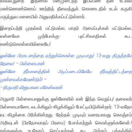
காவல்;துறை. இதனால் மனமுடைந்த இப்பெண் தன் உடலில்
மண்ணெண்ணெய் ஊற்றித் தீவைத்துக் கொணடதில் உடல் கருகி
மருத்துவ மனையில் அனுமதிக்கப்பட்டுள்ளார்.
இதைப்பற்றி முதல்வர் மட்டுமல்ல, மாதர் அமைப்புக்கள் மட்டுமல்ல,
என்னவோ முற்போக்கு- புரட்சிவாதிகள் கூட
கண்டுகொள்ளவில்லையே!
ஓஸ்லோ பிரகடனத்தை ஏற்றுக்கொள்ள முடியாது! 13-வது திருத்தமே
தேவை! – பிள்ளையான்
ஓஸ்லோ தீர்மானத்தின் அடிப்படையிலேயே தீர்வுத்திட்டத்தை
முன்வைக்கவேண்டும்! –
–திருமதி விஜயகலா மகேஸ்வரன்
அதுசரி பிள்ளையானுக்கு ஓஸ்லோவில் ஏன் இந்த வெறுப்பு! தலைவர்
பிள்ளையானோ, வடக்கிலும்-கிழக்கிலும் போட்டியிடுகின்றார். 13-வதோ
வட-கிழக்கை பிரிக்கின்றது. தேர்தல் முடியும் வரையாவது கொஞ்சம்
அறிவுடன் (பிரதேசவாதப் பிரமை) பேசக்கற்றுக் கொள்ளுங்களேன்.!
தங்களுக்கு உபதேசம் செய்பவர்கள் கூட அக்கம் பக்கத்தில்