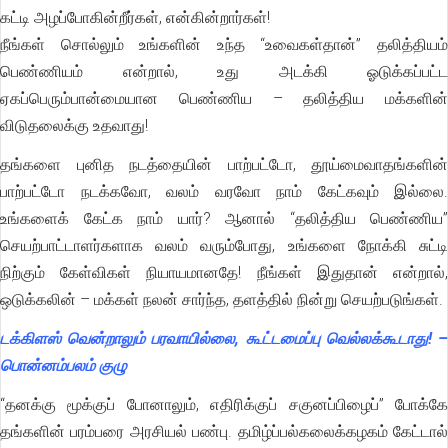
கட்டி அழப்போகின்றீர்கள், என்கின்றார்கள்!
நீங்கள் சொல்லும் உங்களின் உந்த “உவைகள்தான்” தலித்தியம்
பெண்ணியம் என்றால், உது அடக்கி ஓடுக்கப்பட்ட
ஏகப்பெரும்பான்மையான பெண்ணிய – தலித்திய மக்களின்
விடுதலைக்கு உதவாது!
தங்களை புனித நடத்தையின் பாற்பட்டோ, தூய்மைவாதங்களின்
பாற்பட்டோ நடக்கவோ, வலம் வரவோ நாம் கேட்கவும் இல்லை.
உங்களைக் கேட்க நாம் யார்? ஆனால் “தலித்திய பெண்ணிய”
செயற்பாட்டாளர்களாக வலம் வரும்போது, உங்களை நோக்கி சுட்டி
நிற்கும் கேள்விகள் நியாயமானதே! நீங்கள் இதுதான் என்றால்,
ஒடுக்கலின் – மக்கள் நலன் சார்ந்த, தளத்தில் நின்று செயற்படுங்கள்.
டக்கிளஸ் வென்றாலும் பரவாயில்லை, கூட்டமைப்பு வெல்லக்கூடாது! –
பொன்னம்பலம் குழு
“தனக்கு மூக்குப் போனாலும், எதிரிக்குப் சகுனப்பிழைப்” போக்கே
தங்களின் பரம்பரை அரசியல் பண்பு. தமிழ்ப்பல்கலைக்கழகம் கேட்டால்