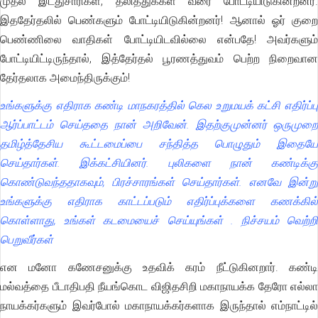
முதல் இடதுசாரிகள், தலித்துக்கள் வரை போட்டியிடுகின்றனர்.
இததேர்தலில் பெண்களும் போட்டியிடுகின்றனர்! ஆனால் ஓர் குறை
பெண்ணிலை வாதிகள் போட்டியிடவில்லை என்பதே! அவர்களும்
போட்டியிட்டிருந்தால், இத்தேர்தல் பூரணத்துவம் பெற்ற நிறைவான
தேர்தலாக அமைந்திருக்கும்!
உங்களுக்கு எதிராக கண்டி மாநகரத்தில் கெல உறுமயக் கட்சி எதிர்ப்பு
ஆர்ப்பாட்டம் செய்ததை நான் அறிவேன். இதற்குமுன்னர் ஒருமுறை
தமிழ்த்தேசிய கூட்டமைப்பை சந்தித்த பொழுதும் இதையே
செய்தார்கள். இக்கட்சியினர். புலிகளை நான் கண்டிக்கு
கொண்டுவந்ததாகவும், பிரச்சாரங்கள் செய்தார்கள். எனவே இன்று
உங்களுக்கு எதிராக காட்டப்படும் எதிர்ப்புக்களை கணக்கில்
கொள்ளாது, உங்கள் கடமையைச் செய்யுங்கள் . நிச்சயம் வெற்றி
பெறுவீர்கள்
என மனோ கணேசனுக்கு உதவிக் கரம் நீட்டுகினறார். கண்டி
மல்வத்தை பீடாதிபதி நீயங்கொட விஜிதசிறி மகாநாயக்க தேரோ எல்லா
நாயக்கர்களும் இவர்போல் மகாநாயக்கர்களாக இருந்தால் எம்நாட்டில்