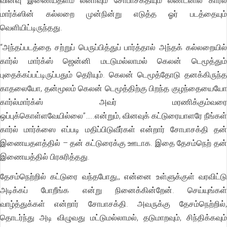
வினவு இணையதளம் லீனாவும் சோபாசக்தியும் லண்டனில் கார்ல்
மார்க்ஸின் கல்லறை முன்நின்று எடுத்த ஓர் படத்தையும்
வெளியிட்டிருந்தது.
“அந்தப்படத்தை சற்றுப் பெருப்பித்துப் பார்த்தால் அந்தக் கல்லறையில்
கார்ல் மார்க்ஸ் ஜென்னி மடடுமல்லாமல் கெலன் டெமூத்தும்
புதைக்கப்பட்டிருப்பதும் தெரியும். கெலன் டெமூத்தோடு தனக்கிருந்த
காதலையோ, தன்மூலம் கெலன் டெமூத்திற்கு பிறந்த குழந்தையையோ
கார்ல்மார்க்ஸ் அவர் மரணிக்கும்வரை
ஒப்புக்கொள்ளவேயில்லை”…..என்றும், வினவுக் கட்டுரையாளரே நீங்கள்
கார்ல் மார்க்ஸை எப்படி மதிப்பிடுவீர்கள் என்றார் சோபாசக்தி தன்
இணையதளத்தில் – தன் கட்டுரைக்கு ஊடாக. இதை தேசம்நெற் தன்
இணையத்தில் பிரசுரித்தது.
தேசம்நெற்றில் கட்டுரை வந்தபோது,, என்னை உள்ளுக்குள் வரவிட்டு
அடிக்கப் போறீங்க என்று நினைக்கின்றேன். செய்யுங்கள்
வாழ்த்துக்கள் என்றார் சோபாசக்தி. அவருக்கு தேசம்நெற்றில்,
தொடர்ந்து அடி விழுவது மட்டுமல்லாமல், தடுமாறவும், சிந்திக்கவும்