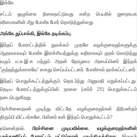
இங்கே
சட்டம் ஒழுங்கை நிலைநாட்டுவது என்ற பெயரில் ஜனநாயக
உரிமைகளின் மீது போலீசு போர் தொடுத்துள்ளது.
அங்கே துப்பாக்கி, இங்கே தடிக்கம்பு.
இந்தப் போராட்டத்தில் துவக்கம் முதலே வழக்குரைஞர்களுக்கு
ஆதரவாகவும் போலீசு இராச்சியத்துக்கு எதிராகவும் குரல் கொடுத்து
வரும் ம.க.இ.க மற்றும் அதன் தோழமை அமைப்பினர் இந்தக்
“குற்றத்துக்காகவே” கைது செய்யப்பட்டனர். போலீசால் தாக்கப்பட்டனர்.
இந்தப் பொதுக்கூட்டத்துக்கும் தொடர்ந்து அனுமதி மறுக்கப்பட்டது.
நெடிய போராட்டத்துக்குப்பின், நாளை (மார்ச் 25) பொதுக்கூட்டம்
நடைபெறுகிறது.
பிரச்சினைதான் முடிந்து விட்டதே. வழக்குரைஞர்கள் நீதிமன்றம்
திரும்பி விட்டார்களே, பின்னர் ஏன் இந்தப் பொதுக்கூட்டம்?
ஏனென்றால்,
பிரச்சினை முடியவில்லை. வழக்குரைஞர்களின்
புறக்கணிப்புப் போராட்டம் மட்டும்தான் முடிந்திருக்கிறது
. இதைச்