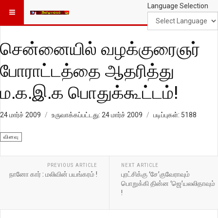
Language Selection
சென்னையில் வழக்குரைஞர்
போராட்டத்தை ஆதரித்து
ம.க.இ.க பொதுக்கூட்டம்!
24 மார்ச் 2009
உருவாக்கப்பட்டது: 24 மார்ச் 2009
படிப்புகள்: 5188
வினவு
PREVIOUS ARTICLE
NEXT ARTICLE
நானோ கார் : மலிவின் பயங்கரம் !
புரட்சிக்கு ‘சே’குவேராவும்
பொறுக்கி தின்ன ‘ஜெ’யலலிதாவும்
!