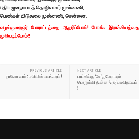
புதிய ஜனநாயகத் தொழிலாளர் முன்னணி,
பெண்கள் விடுதலை முன்னணி,
சென்னை.
வழக்குரைஞர் போராட்டத்தை ஆதரிப்போம்! போலீசு இராச்சியத்தை
முறியடிப்போம்!!
PREVIOUS ARTICLE
NEXT ARTICLE
நானோ கார் : மலிவின் பயங்கரம் !
புரட்சிக்கு ‘சே’குவேராவும்
பொறுக்கி தின்ன ‘ஜெ’யலலிதாவும்
!